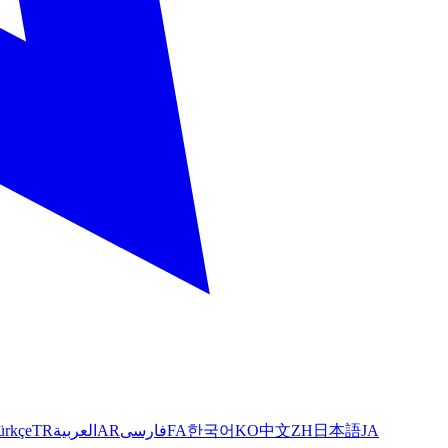
ürkçe
TR
العربية
AR
فارسی
FA
한국어
KO
中文
ZH
日本語
JA