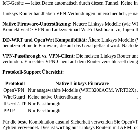
IoT-Geräte — leitet Daten automatisch durch diesen Tunnel. Keine Ins
Linksys Router handhaben VPN-Verbindungen unterschiedlich, je nac
Native Firmware-Unterstützung:
Neuere Linksys Modelle (wie WRT
Konnektivität > VPN im Linksys Smart Wi-Fi Dashboard zu, fügen Ih
DD-WRT und OpenWrt Kompatibilität:
Ältere Linksys Modelle 
benutzerdefinierte Firmware, die auf das Gerät geflasht wird. Nach 
VPN-Passthrough vs. VPN-Client:
Die meisten Linksys Router unt
verbinden. Ein echter VPN-Client auf dem Router verschlüsselt den 
Protokoll-Support Übersicht:
Protokoll
Native Linksys Firmware
OpenVPN
Nur ausgewählte Modelle (WRT3200ACM, WRT32X)
WireGuard
Keine native Unterstützung
IPsec/L2TP
Nur Passthrough
PPTP
Nur Passthrough
Für die beste Kombination ausund Sicherheit verwenden Sie OpenV
Zyklen verwendet. Dies ist wichtig auf Linksys Routern mit ARM- od