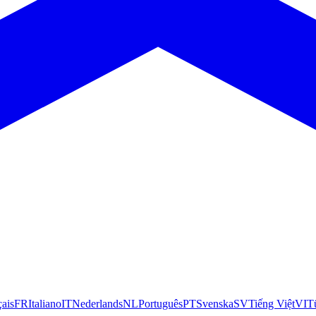
çais
FR
Italiano
IT
Nederlands
NL
Português
PT
Svenska
SV
Tiếng Việt
VI
T