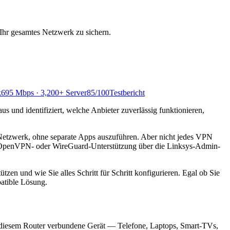
Ihr gesamtes Netzwerk zu sichern.
k
695 Mbps · 3,200+ Server
85
/100
Testbericht
s und identifiziert, welche Anbieter zuverlässig funktionieren,
m Netzwerk, ohne separate Apps auszuführen. Aber nicht jedes VPN
ve OpenVPN- oder WireGuard-Unterstützung über die Linksys-Admin-
en und wie Sie alles Schritt für Schritt konfigurieren. Egal ob Sie
atible Lösung.
t diesem Router verbundene Gerät — Telefone, Laptops, Smart-TVs,