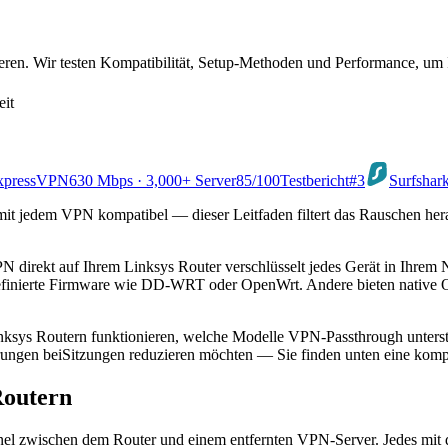
eren. Wir testen Kompatibilität, Setup-Methoden und Performance, um 
eit
xpressVPN
630 Mbps · 3,000+ Server
85
/100
Testbericht
#3
Surfshar
 mit jedem VPN kompatibel — dieser Leitfaden filtert das Rauschen herau
VPN direkt auf Ihrem Linksys Router verschlüsselt jedes Gerät in Ihre
zerdefinierte Firmware wie DD-WRT oder OpenWrt. Andere bieten nati
ksys Routern funktionieren, welche Modelle VPN-Passthrough unterstütz
erungen beiSitzungen reduzieren möchten — Sie finden unten eine komp
Routern
unnel zwischen dem Router und einem entfernten VPN-Server. Jedes mi