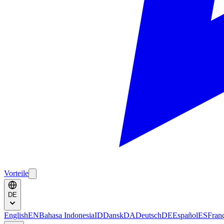
Vorteile
DE
English
EN
Bahasa Indonesia
ID
Dansk
DA
Deutsch
DE
Español
ES
Fran