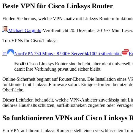
Beste VPN für Cisco Linksys Router
Finden Sie heraus, welche VPNs nativ mit Linksys Routern funktioni
Michael Gargiulo
·
Veröffentlicht 20. Dezember 2019
·
7 Min. Lesez
Top-VPNs für Cisco/Linksys
#1
NordVPN
730 Mbps · 8,900+ Server
94
/100
Testbericht
#2
E
Fazit:
Cisco Linksys Router sind beliebt, aber nicht universell
damit Ihre Verbindung privat und sicher bleibt.
Online-Sicherheit beginnt auf Router-Ebene. Die Installation eines 
funktioniert mit Linksys-Firmware sofort. Einige erfordern benut
Oberfläche.
Dieser Leitfaden behandelt, welche VPN-Anbieter zuverlässig mit Lin
dieIhres Haushalts schützen, aufBibliotheken zugreifen oder Verzög
So funktionieren VPNs auf Cisco Linksys 
Ein VPN auf Ihrem Linksys Router erstellt einen verschlüsselten T