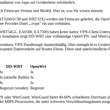
tallation von Apps auf Geräteebene erforderlich.
h Firmware-Version und Modell. Hier ist, was Sie wissen müssen:
3200ACM und WRT32X) werden mit Firmware geliefert, die OpenVPN-C
re Provider-Datei „.ovpn” ein und verbinden.
(WRT54GL, EA6500, EA7500) haben keine native VPN-Client-Unters
der Installation zeigt DD-WRT eine vollständige OpenVPN- und WireGuar
erstützen VPN-Passthrough standardmäßig. Dies ermöglicht es Geräten 
gesamten Datenverkehr auf Router-Ebene. Diese sind unterschiedliche 
DD-WRT
OpenWrt
Ja
Ja
Ja (aktuelle Builds)
Ja
Ja
Ja
Begrenzt (veraltet)
Begrenzt
PN oder WireGuard. WireGuard bietet 40-60% schnelleren Durchsatz a
er MIPS-Prozessoren, die unter schweren Verschlüsselungslasten ausge