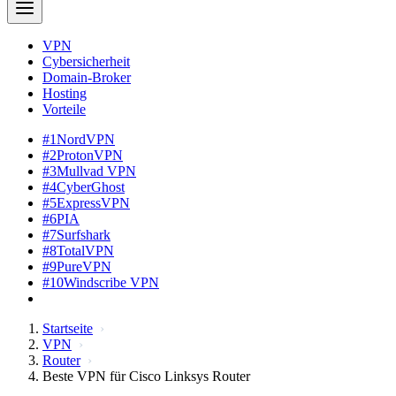
VPN
Cybersicherheit
Domain-Broker
Hosting
Vorteile
#1
NordVPN
#2
ProtonVPN
#3
Mullvad VPN
#4
CyberGhost
#5
ExpressVPN
#6
PIA
#7
Surfshark
#8
TotalVPN
#9
PureVPN
#10
Windscribe VPN
Startseite
VPN
Router
Beste VPN für Cisco Linksys Router