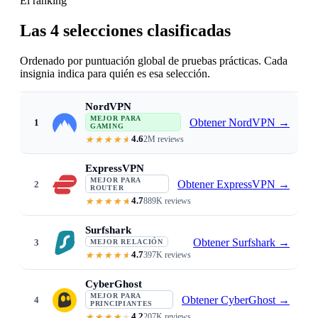
El ranking
Las 4 selecciones clasificadas
Ordenado por puntuación global de pruebas prácticas. Cada
insignia indica para quién es esa selección.
NordVPN
MEJOR PARA
Obtener NordVPN
→
1
GAMING
4.6
2M reviews
Threat Protection blocks DDoS · lowe
ExpressVPN
MEJOR PARA
Obtener ExpressVPN
→
2
ROUTER
4.7
889K reviews
Dedicated router app · 1-second c
Surfshark
Obtener Surfshark
→
3
MEJOR RELACIÓN
4.7
397K reviews
From $1.99/mo · unlimited device
CyberGhost
MEJOR PARA
Obtener CyberGhost
→
4
PRINCIPIANTES
4.2
207K reviews
Gaming-optimized servers · 45-d