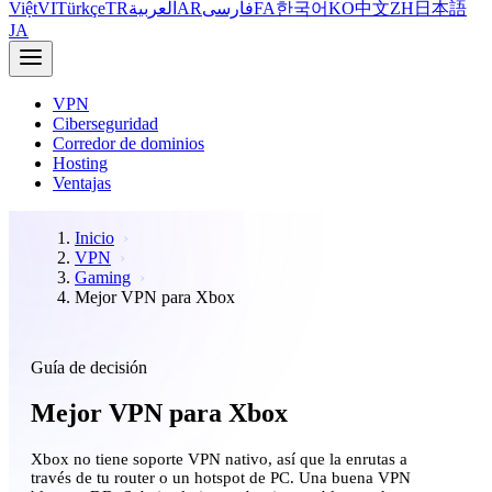
Việt
VI
Türkçe
TR
العربية
AR
فارسی
FA
한국어
KO
中文
ZH
日本語
JA
VPN
Ciberseguridad
Corredor de dominios
Hosting
Ventajas
Inicio
VPN
Gaming
Mejor VPN para Xbox
Guía de decisión
Mejor VPN para Xbox
Xbox no tiene soporte VPN nativo, así que la enrutas a
través de tu router o un hotspot de PC. Una buena VPN