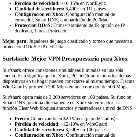
Pérdida de velocidad:
~10-15% en NordLynx
Cantidad de servidores:
6,400+ en 111 países
Configuración en Xbox:
Configuración manual de
enrutador, Smart DNS, compartición de PC/Mac
Protección DDoS:
Enmascaramiento de IP, opción de IP
dedicada, Threat Protection
Mejor para:
Jugadores de juego clasificado y torneo que necesitan
protección DDoS e IP dedicada.
Surfshark: Mejor VPN Presupuestaria para Xbox
Surfshark ofrece conexiones simultáneas ilimitadas en una sola
cuenta. Esto significa que tu Xbox, PC, teléfono y todos los demás
dispositivos en tu hogar pueden conectarse al mismo tiempo. Ejecuta
WireGuard y promedia 290 Mbps en una conexión de 500 Mbps.
Surfshark opera más de 3,200 servidores en 100 países. Su función
Smart DNS funciona directamente en Xbox sin enrutador. La
función CleanWeb bloquea anuncios y rastreadores a nivel de DNS.
Precio:
Comenzando en $2.19/mes (plan de 2 años)
Pérdida de velocidad:
~12-18% en WireGuard
Cantidad de servidores:
3,200+ en 100 países
Configuración en Xbox:
Configuración manual de