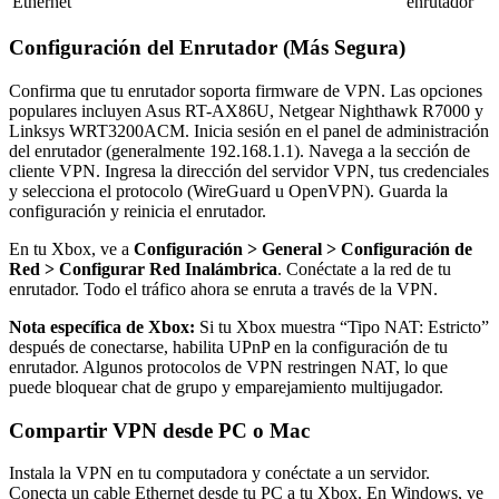
Ethernet
enrutador
Configuración del Enrutador (Más Segura)
Confirma que tu enrutador soporta firmware de VPN. Las opciones
populares incluyen Asus RT-AX86U, Netgear Nighthawk R7000 y
Linksys WRT3200ACM. Inicia sesión en el panel de administración
del enrutador (generalmente 192.168.1.1). Navega a la sección de
cliente VPN. Ingresa la dirección del servidor VPN, tus credenciales
y selecciona el protocolo (WireGuard u OpenVPN). Guarda la
configuración y reinicia el enrutador.
En tu Xbox, ve a
Configuración > General > Configuración de
Red > Configurar Red Inalámbrica
. Conéctate a la red de tu
enrutador. Todo el tráfico ahora se enruta a través de la VPN.
Nota específica de Xbox:
Si tu Xbox muestra “Tipo NAT: Estricto”
después de conectarse, habilita UPnP en la configuración de tu
enrutador. Algunos protocolos de VPN restringen NAT, lo que
puede bloquear chat de grupo y emparejamiento multijugador.
Compartir VPN desde PC o Mac
Instala la VPN en tu computadora y conéctate a un servidor.
Conecta un cable Ethernet desde tu PC a tu Xbox. En Windows, ve