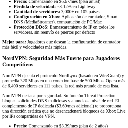
Precio:
Comenzando en $6.67/mes (plan anual)
Pérdida de velocidad:
~8-12% en Lightway
Cantidad de servidores:
3,000+ en 105 países
Configuración en Xbox:
Aplicación de enrutador, Smart
DNS (MediaStreamer), compartición de PC/Mac
Protección DDoS:
Enmascaramiento de IP en todos los
servidores, sin reenvío de puertos por defecto
Mejor para:
Jugadores que desean la configuración de enrutador
más fácil y velocidades más rápidas.
NordVPN: Seguridad Más Fuerte para Jugadores
Competitivos
NordVPN ejecuta el protocolo NordLynx (basado en WireGuard) y
promedia 320 Mbps en una conexión base de 500 Mbps. Opera más
de 6,400 servidores en 111 países, la red más grande de esta lista.
NordVPN destaca por seguridad. Su función Threat Protection
bloquea solicitudes DNS maliciosas y anuncios a nivel de red. El
complemento de IP dedicada ($3.69/mes adicional) te proporciona
una dirección estática que no desencadenará bloqueos de Xbox Live
por IPs compartidas de VPN.
Precio:
Comenzando en $3.39/mes (plan de 2 años)