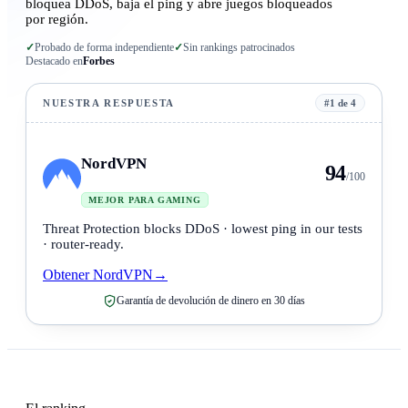
bloquea DDoS, baja el ping y abre juegos bloqueados
por región.
✓
Probado de forma independiente
✓
Sin rankings patrocinados
Destacado en
Forbes
NUESTRA RESPUESTA
#1 de 4
NordVPN
94
/100
MEJOR PARA GAMING
Threat Protection blocks DDoS · lowest ping in our tests
· router-ready.
Obtener NordVPN
→
Garantía de devolución de dinero en 30 días