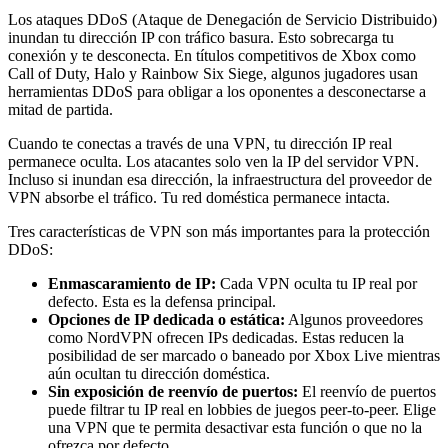
Los ataques DDoS (Ataque de Denegación de Servicio Distribuido)
inundan tu dirección IP con tráfico basura. Esto sobrecarga tu
conexión y te desconecta. En títulos competitivos de Xbox como
Call of Duty, Halo y Rainbow Six Siege, algunos jugadores usan
herramientas DDoS para obligar a los oponentes a desconectarse a
mitad de partida.
Cuando te conectas a través de una VPN, tu dirección IP real
permanece oculta. Los atacantes solo ven la IP del servidor VPN.
Incluso si inundan esa dirección, la infraestructura del proveedor de
VPN absorbe el tráfico. Tu red doméstica permanece intacta.
Tres características de VPN son más importantes para la protección
DDoS:
Enmascaramiento de IP:
Cada VPN oculta tu IP real por
defecto. Esta es la defensa principal.
Opciones de IP dedicada o estática:
Algunos proveedores
como NordVPN ofrecen IPs dedicadas. Estas reducen la
posibilidad de ser marcado o baneado por Xbox Live mientras
aún ocultan tu dirección doméstica.
Sin exposición de reenvío de puertos:
El reenvío de puertos
puede filtrar tu IP real en lobbies de juegos peer-to-peer. Elige
una VPN que te permita desactivar esta función o que no la
ofrezca por defecto.