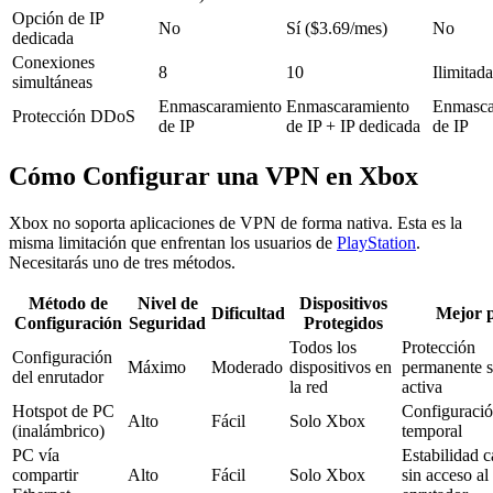
Opción de IP
No
Sí ($3.69/mes)
No
dedicada
Conexiones
8
10
Ilimitada
simultáneas
Enmascaramiento
Enmascaramiento
Enmasca
Protección DDoS
de IP
de IP + IP dedicada
de IP
Cómo Configurar una VPN en Xbox
Xbox no soporta aplicaciones de VPN de forma nativa. Esta es la
misma limitación que enfrentan los usuarios de
PlayStation
.
Necesitarás uno de tres métodos.
Método de
Nivel de
Dispositivos
Dificultad
Mejor 
Configuración
Seguridad
Protegidos
Todos los
Protección
Configuración
Máximo
Moderado
dispositivos en
permanente 
del enrutador
la red
activa
Hotspot de PC
Configuració
Alto
Fácil
Solo Xbox
(inalámbrico)
temporal
PC vía
Estabilidad 
compartir
Alto
Fácil
Solo Xbox
sin acceso al