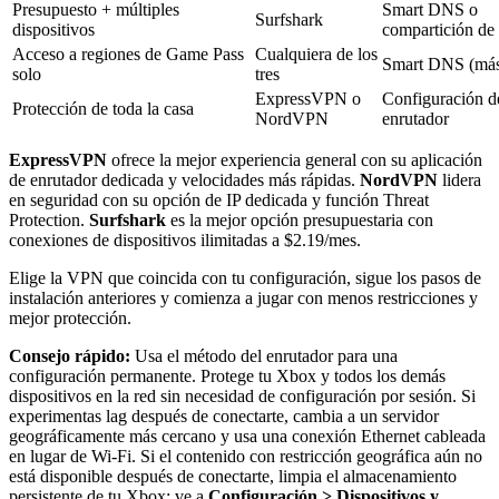
Presupuesto + múltiples
Smart DNS o
Surfshark
dispositivos
compartición de
Acceso a regiones de Game Pass
Cualquiera de los
Smart DNS (más
solo
tres
ExpressVPN o
Configuración d
Protección de toda la casa
NordVPN
enrutador
ExpressVPN
ofrece la mejor experiencia general con su aplicación
de enrutador dedicada y velocidades más rápidas.
NordVPN
lidera
en seguridad con su opción de IP dedicada y función Threat
Protection.
Surfshark
es la mejor opción presupuestaria con
conexiones de dispositivos ilimitadas a $2.19/mes.
Elige la VPN que coincida con tu configuración, sigue los pasos de
instalación anteriores y comienza a jugar con menos restricciones y
mejor protección.
Consejo rápido:
Usa el método del enrutador para una
configuración permanente. Protege tu Xbox y todos los demás
dispositivos en la red sin necesidad de configuración por sesión. Si
experimentas lag después de conectarte, cambia a un servidor
geográficamente más cercano y usa una conexión Ethernet cableada
en lugar de Wi-Fi. Si el contenido con restricción geográfica aún no
está disponible después de conectarte, limpia el almacenamiento
persistente de tu Xbox: ve a
Configuración > Dispositivos y