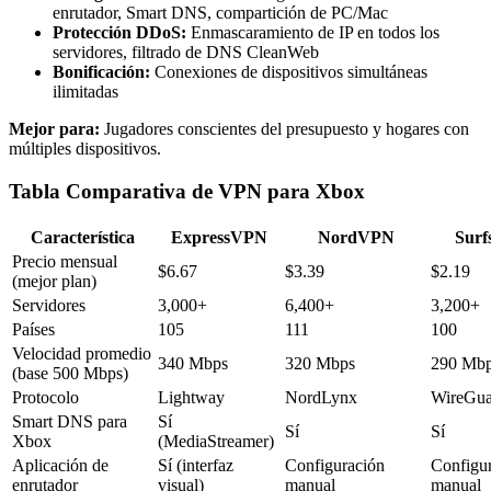
enrutador, Smart DNS, compartición de PC/Mac
Protección DDoS:
Enmascaramiento de IP en todos los
servidores, filtrado de DNS CleanWeb
Bonificación:
Conexiones de dispositivos simultáneas
ilimitadas
Mejor para:
Jugadores conscientes del presupuesto y hogares con
múltiples dispositivos.
Tabla Comparativa de VPN para Xbox
Característica
ExpressVPN
NordVPN
Surf
Precio mensual
$6.67
$3.39
$2.19
(mejor plan)
Servidores
3,000+
6,400+
3,200+
Países
105
111
100
Velocidad promedio
340 Mbps
320 Mbps
290 Mb
(base 500 Mbps)
Protocolo
Lightway
NordLynx
WireGua
Smart DNS para
Sí
Sí
Sí
Xbox
(MediaStreamer)
Aplicación de
Sí (interfaz
Configuración
Configu
enrutador
visual)
manual
manual