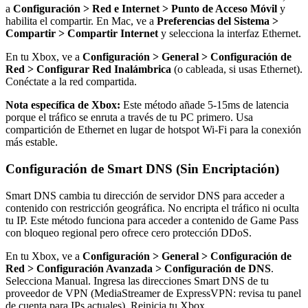
a
Configuración > Red e Internet > Punto de Acceso Móvil
y
habilita el compartir. En Mac, ve a
Preferencias del Sistema >
Compartir > Compartir Internet
y selecciona la interfaz Ethernet.
En tu Xbox, ve a
Configuración > General > Configuración de
Red > Configurar Red Inalámbrica
(o cableada, si usas Ethernet).
Conéctate a la red compartida.
Nota específica de Xbox:
Este método añade 5-15ms de latencia
porque el tráfico se enruta a través de tu PC primero. Usa
compartición de Ethernet en lugar de hotspot Wi-Fi para la conexión
más estable.
Configuración de Smart DNS (Sin Encriptación)
Smart DNS cambia tu dirección de servidor DNS para acceder a
contenido con restricción geográfica. No encripta el tráfico ni oculta
tu IP. Este método funciona para acceder a contenido de Game Pass
con bloqueo regional pero ofrece cero protección DDoS.
En tu Xbox, ve a
Configuración > General > Configuración de
Red > Configuración Avanzada > Configuración de DNS
.
Selecciona Manual. Ingresa las direcciones Smart DNS de tu
proveedor de VPN (MediaStreamer de ExpressVPN: revisa tu panel
de cuenta para IPs actuales). Reinicia tu Xbox.