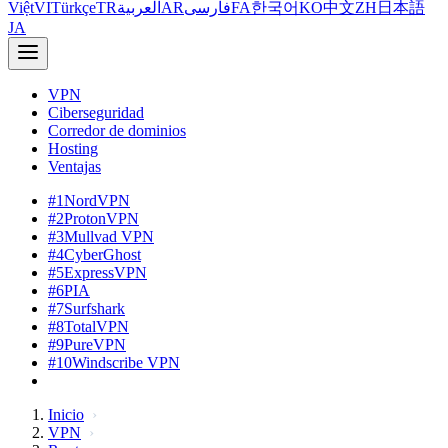
Việt
VI
Türkçe
TR
العربية
AR
فارسی
FA
한국어
KO
中文
ZH
日本語
JA
VPN
Ciberseguridad
Corredor de dominios
Hosting
Ventajas
#1
NordVPN
#2
ProtonVPN
#3
Mullvad VPN
#4
CyberGhost
#5
ExpressVPN
#6
PIA
#7
Surfshark
#8
TotalVPN
#9
PureVPN
#10
Windscribe VPN
Inicio
VPN