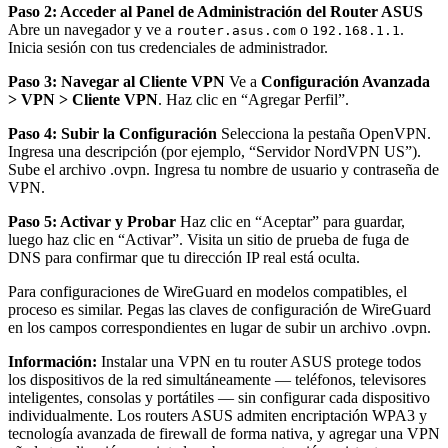
Paso 2: Acceder al Panel de Administración del Router ASUS
Abre un navegador y ve a
o
.
router.asus.com
192.168.1.1
Inicia sesión con tus credenciales de administrador.
Paso 3: Navegar al Cliente VPN
Ve a
Configuración Avanzada
> VPN > Cliente VPN
. Haz clic en “Agregar Perfil”.
Paso 4: Subir la Configuración
Selecciona la pestaña OpenVPN.
Ingresa una descripción (por ejemplo, “Servidor NordVPN US”).
Sube el archivo .ovpn. Ingresa tu nombre de usuario y contraseña de
VPN.
Paso 5: Activar y Probar
Haz clic en “Aceptar” para guardar,
luego haz clic en “Activar”. Visita un sitio de prueba de fuga de
DNS para confirmar que tu dirección IP real está oculta.
Para configuraciones de WireGuard en modelos compatibles, el
proceso es similar. Pegas las claves de configuración de WireGuard
en los campos correspondientes en lugar de subir un archivo .ovpn.
Información:
Instalar una VPN en tu router ASUS protege todos
los dispositivos de la red simultáneamente — teléfonos, televisores
inteligentes, consolas y portátiles — sin configurar cada dispositivo
individualmente. Los routers ASUS admiten encriptación WPA3 y
tecnología avanzada de firewall de forma nativa, y agregar una VPN