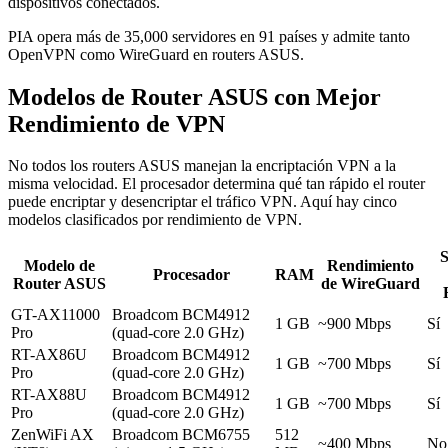
dispositivos conectados.
PIA opera más de 35,000 servidores en 91 países y admite tanto
OpenVPN como WireGuard en routers ASUS.
Modelos de Router ASUS con Mejor
Rendimiento de VPN
No todos los routers ASUS manejan la encriptación VPN a la
misma velocidad. El procesador determina qué tan rápido el router
puede encriptar y desencriptar el tráfico VPN. Aquí hay cinco
modelos clasificados por rendimiento de VPN.
S
Modelo de
Rendimiento
Procesador
RAM
Router ASUS
de WireGuard
GT-AX11000
Broadcom BCM4912
1 GB
~900 Mbps
Sí
Pro
(quad-core 2.0 GHz)
RT-AX86U
Broadcom BCM4912
1 GB
~700 Mbps
Sí
Pro
(quad-core 2.0 GHz)
RT-AX88U
Broadcom BCM4912
1 GB
~700 Mbps
Sí
Pro
(quad-core 2.0 GHz)
ZenWiFi AX
Broadcom BCM6755
512
~400 Mbps
No