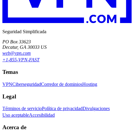
Seguridad Simplificada
PO Box 33623
Decatur, GA 30033 US
web@vpn.com
+1-855-VPN-FAST
Temas
VPN
Ciberseguridad
Corredor de dominios
Hosting
Legal
Términos de servicio
Política de privacidad
Divulgaciones
Uso aceptable
Accesibilidad
Acerca de