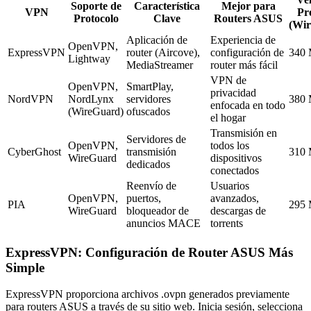
Soporte de
Característica
Mejor para
VPN
Pr
Protocolo
Clave
Routers ASUS
(Wi
Aplicación de
Experiencia de
OpenVPN,
ExpressVPN
router (Aircove),
configuración de
340 
Lightway
MediaStreamer
router más fácil
VPN de
OpenVPN,
SmartPlay,
privacidad
NordVPN
NordLynx
servidores
380 
enfocada en todo
(WireGuard)
ofuscados
el hogar
Transmisión en
Servidores de
OpenVPN,
todos los
CyberGhost
transmisión
310 
WireGuard
dispositivos
dedicados
conectados
Reenvío de
Usuarios
OpenVPN,
puertos,
avanzados,
PIA
295 
WireGuard
bloqueador de
descargas de
anuncios MACE
torrents
ExpressVPN: Configuración de Router ASUS Más
Simple
ExpressVPN proporciona archivos .ovpn generados previamente
para routers ASUS a través de su sitio web. Inicia sesión, selecciona