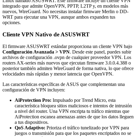
Linux llamado ASUSWRT. Este firmware incluye un cliente VPN
integrado que admite OpenVPN, PPTP, L2TP y, en modelos más
nuevos, WireGuard. No necesitas instalar firmware Merlin o DD-
WRT para ejecutar una VPN, aunque ambos expanden tus
opciones.
Cliente VPN Nativo de ASUSWRT
El firmware ASUSWRT estándar proporciona un cliente VPN bajo
Configuración Avanzada > VPN
. Desde este panel, puedes subir
archivos de configuración .ovpn de cualquier proveedor VPN. Los
routers AX-series más nuevos que ejecutan firmware 3.0.0.4.388 o
posterior también admiten WireGuard de forma nativa, lo que ofrece
velocidades más rápidas y menor latencia que OpenVPN.
Las características específicas de ASUS que complementan una
configuración de VPN incluyen:
AiProtection Pro:
Impulsado por Trend Micro, esta
característica bloquea sitios maliciosos e intentos de intrusión
a nivel del router. Una VPN encripta tu tráfico mientras que
AiProtection escanea amenazas antes de que los datos lleguen
a tus dispositivos.
QoS Adaptivo:
Prioriza el tráfico tunelizado por VPN para
juegos o transmisión para que los paquetes encriptados no se