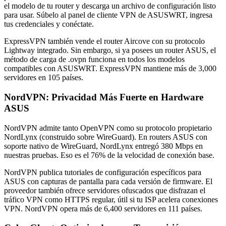
el modelo de tu router y descarga un archivo de configuración listo
para usar. Súbelo al panel de cliente VPN de ASUSWRT, ingresa
tus credenciales y conéctate.
ExpressVPN también vende el router Aircove con su protocolo
Lightway integrado. Sin embargo, si ya posees un router ASUS, el
método de carga de .ovpn funciona en todos los modelos
compatibles con ASUSWRT. ExpressVPN mantiene más de 3,000
servidores en 105 países.
NordVPN: Privacidad Más Fuerte en Hardware
ASUS
NordVPN admite tanto OpenVPN como su protocolo propietario
NordLynx (construido sobre WireGuard). En routers ASUS con
soporte nativo de WireGuard, NordLynx entregó 380 Mbps en
nuestras pruebas. Eso es el 76% de la velocidad de conexión base.
NordVPN publica tutoriales de configuración específicos para
ASUS con capturas de pantalla para cada versión de firmware. El
proveedor también ofrece servidores ofuscados que disfrazan el
tráfico VPN como HTTPS regular, útil si tu ISP acelera conexiones
VPN. NordVPN opera más de 6,400 servidores en 111 países.