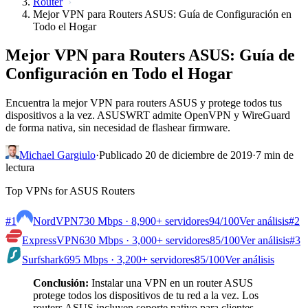
Router
Mejor VPN para Routers ASUS: Guía de Configuración en
Todo el Hogar
Mejor VPN para Routers ASUS: Guía de
Configuración en Todo el Hogar
Encuentra la mejor VPN para routers ASUS y protege todos tus
dispositivos a la vez. ASUSWRT admite OpenVPN y WireGuard
de forma nativa, sin necesidad de flashear firmware.
Michael Gargiulo
·
Publicado 20 de diciembre de 2019
·
7 min de
lectura
Top VPNs for ASUS Routers
#1
NordVPN
730 Mbps · 8,900+ servidores
94
/100
Ver análisis
#2
ExpressVPN
630 Mbps · 3,000+ servidores
85
/100
Ver análisis
#3
Surfshark
695 Mbps · 3,200+ servidores
85
/100
Ver análisis
Conclusión:
Instalar una VPN en un router ASUS
protege todos los dispositivos de tu red a la vez. Los
routers ASUS incluyen soporte nativo para clientes