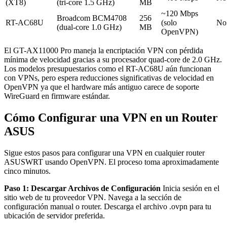
(XT8)
(tri-core 1.5 GHz)
MB
~120 Mbps
Broadcom BCM4708
256
RT-AC68U
(solo
No
(dual-core 1.0 GHz)
MB
OpenVPN)
El GT-AX11000 Pro maneja la encriptación VPN con pérdida
mínima de velocidad gracias a su procesador quad-core de 2.0 GHz.
Los modelos presupuestarios como el RT-AC68U aún funcionan
con VPNs, pero espera reducciones significativas de velocidad en
OpenVPN ya que el hardware más antiguo carece de soporte
WireGuard en firmware estándar.
Cómo Configurar una VPN en un Router
ASUS
Sigue estos pasos para configurar una VPN en cualquier router
ASUSWRT usando OpenVPN. El proceso toma aproximadamente
cinco minutos.
Paso 1: Descargar Archivos de Configuración
Inicia sesión en el
sitio web de tu proveedor VPN. Navega a la sección de
configuración manual o router. Descarga el archivo .ovpn para tu
ubicación de servidor preferida.