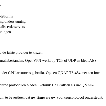
e
platforms
ing ondersteuning
liseerde servers
indingen
 juiste provider te kiezen.
figuratiebestanden. OpenVPN werkt op TCP of UDP en biedt AES-
minder CPU-resources gebruikt. Op een QNAP TS-464 met een Intel
derne protocollen bieden. Gebruik L2TP alleen als uw QNAP-
om te bevestigen dat uw firmware uw voorkeursprotocol ondersteunt.