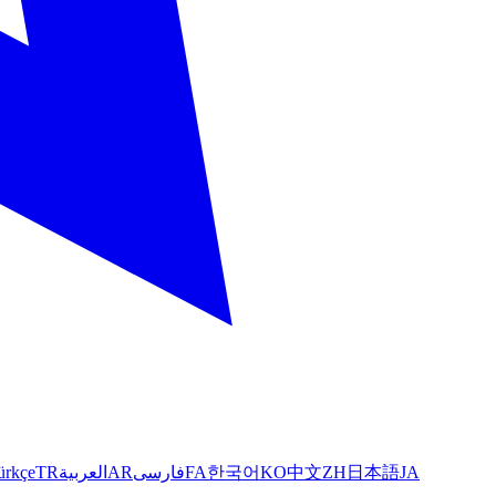
ürkçe
TR
العربية
AR
فارسی
FA
한국어
KO
中文
ZH
日本語
JA