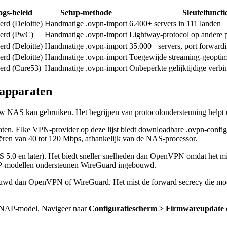
gs-beleid
Setup-methode
Sleutelfuncti
erd (Deloitte)
Handmatige .ovpn-import
6.400+ servers in 111 landen
eerd (PwC)
Handmatige .ovpn-import
Lightway-protocol op andere 
erd (Deloitte)
Handmatige .ovpn-import
35.000+ servers, port forward
erd (Deloitte)
Handmatige .ovpn-import
Toegewijde streaming-geoptima
eerd (Cure53)
Handmatige .ovpn-import
Onbeperkte gelijktijdige verb
apparaten
S kan gebruiken. Het begrijpen van protocolondersteuning helpt u de
ten. Elke VPN-provider op deze lijst biedt downloadbare .ovpn-con
ren van 40 tot 120 Mbps, afhankelijk van de NAS-processor.
 5.0 en later). Het biedt sneller snelheden dan OpenVPN omdat het 
P-modellen ondersteunen WireGuard ingebouwd.
ouwd dan OpenVPN of WireGuard. Het mist de forward secrecy die mo
 QNAP-model. Navigeer naar
Configuratiescherm > Firmwareupdate