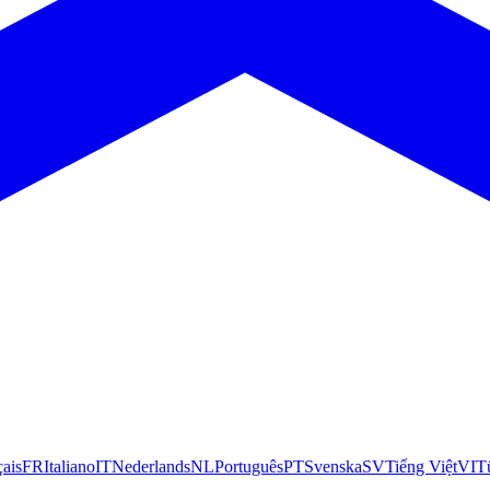
çais
FR
Italiano
IT
Nederlands
NL
Português
PT
Svenska
SV
Tiếng Việt
VI
T