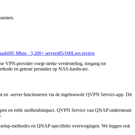
araten.
hark
695 Mbps · 3,200+ servers
85
/100
Lees review
PN-provider voegt sterke versleuteling, toegang tot
thode en geteste prestaties op NAS-hardware.
t en -server functioneren via de ingebouwde QVPN Service-app. Dit
tappen en reële snelheidsimpact. QVPN Service van QNAP ondersteunt
.
e, setup-methodes en QNAP-specifieke overwegingen. We leggen ook