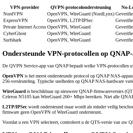
VPN-provider
QVPN-protocolondersteuning
No-Lo
NordVPN
OpenVPN, WireGuard (NordLynx)
Geverifie
ExpressVPN
OpenVPN, L2TP/IPSec
Geverifi
Private Internet Access
OpenVPN, WireGuard
Geverifie
CyberGhost
OpenVPN, WireGuard
Geverifie
Surfshark
OpenVPN, WireGuard
Geverifi
Ondersteunde VPN-protocollen op QNAP-
De QVPN Service-app van QNAP bepaalt welke VPN-protocollen uw NA
OpenVPN
is het meest ondersteunde protocol op QNAP NAS-appara
256-versleuteling. Typische snelheden op QNAP NAS-hardware varië
WireGuard
is beschikbaar op nieuwere QNAP-firmwareversies (QTS
Celeron N5105 kan WireGuard 200+ Mbps bereiken. Niet alle QNA
L2TP/IPSec
wordt ondersteund maar wordt als minder veilig besch
firmware geen OpenVPN of WireGuard ondersteunt.
Voordat u een VPN selecteert, controleert u de QTS-versie van uw