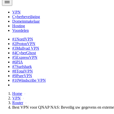
VPN
Cyberbeveiliging
Domeinmakelaar
Hosting
Voordelen
#1
NordVPN
#2
ProtonVPN
#3
Mullvad VPN
#4
CyberGhost
#5
ExpressVPN
#6
PIA
#7
Surfshark
#8
TotalVPN
#9
PureVPN
#10
Windscribe VPN
Home
VPN
Router
Best VPN voor QNAP NAS: Beveilig uw gegevens en externe