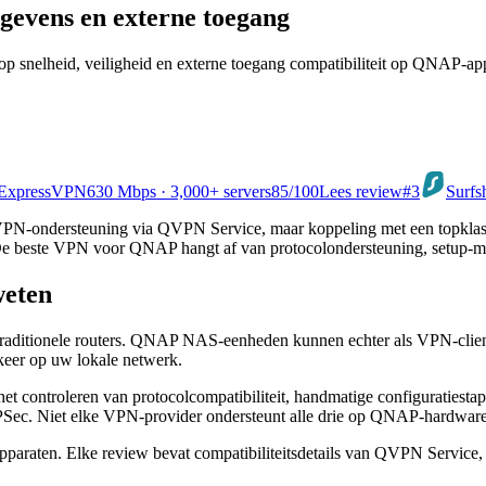
evens en externe toegang
snelheid, veiligheid en externe toegang compatibiliteit op QNAP-app
ExpressVPN
630 Mbps · 3,000+ servers
85
/100
Lees review
#3
Surfs
ndersteuning via QVPN Service, maar koppeling met een topklasse V
De beste VPN voor QNAP hangt af van protocolondersteuning, setup-me
weten
raditionele routers. QNAP NAS-eenheden kunnen echter als VPN-clien
rkeer op uw lokale netwerk.
t controleren van protocolcompatibiliteit, handmatige configuraties
ec. Niet elke VPN-provider ondersteunt alle drie op QNAP-hardware
paraten. Elke review bevat compatibiliteitsdetails van QVPN Servic