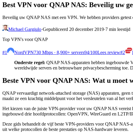
Best VPN voor QNAP NAS: Beveilig uw geg
Beveilig uw QNAP NAS met een VPN. We hebben providers getest op 
Michael Gargiulo
·
Gepubliceerd 20 december 2019
·
7 min leestijd
Top VPN's voor QNAP
#1
NordVPN
730 Mbps · 8,900+ servers
94
/100
Lees review
#2
Onderste regel:
QNAP NAS-apparaten hebben ingebouwde VPN-o
wereldwijde servers en betrouwbare privacybescherming toe. 
Beste VPN voor QNAP NAS: Wat u moet 
QNAP vervaardigt network-attached storage (NAS) apparaten, geen t
maakt ze een krachtig middelpunt voor het versleutelen van al het ve
Het kiezen van de juiste VPN-provider voor uw QNAP NAS vereist he
ingebouwd drie hoofdprotocollen: OpenVPN, WireGuard en L2TP/IPS
Deze gids behandelt de vijf beste VPN-providers voor QNAP NAS-ap
uit welke protocollen de beste prestaties op NAS-hardware leveren.