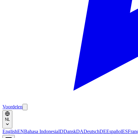
Voordelen
NL
English
EN
Bahasa Indonesia
ID
Dansk
DA
Deutsch
DE
Español
ES
Fran