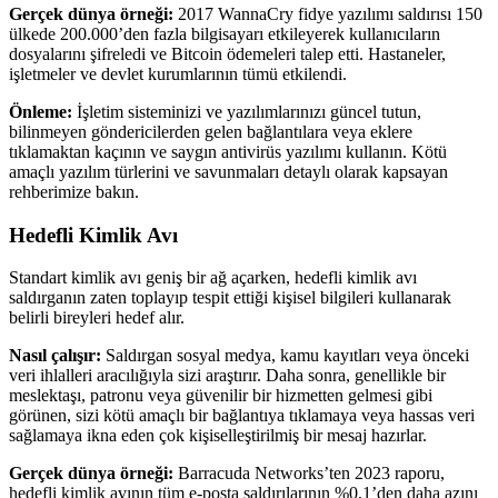
Gerçek dünya örneği:
2017 WannaCry fidye yazılımı saldırısı 150
ülkede 200.000’den fazla bilgisayarı etkileyerek kullanıcıların
dosyalarını şifreledi ve Bitcoin ödemeleri talep etti. Hastaneler,
işletmeler ve devlet kurumlarının tümü etkilendi.
Önleme:
İşletim sisteminizi ve yazılımlarınızı güncel tutun,
bilinmeyen göndericilerden gelen bağlantılara veya eklere
tıklamaktan kaçının ve saygın antivirüs yazılımı kullanın. Kötü
amaçlı yazılım türlerini ve savunmaları detaylı olarak kapsayan
rehberimize bakın.
Hedefli Kimlik Avı
Standart kimlik avı geniş bir ağ açarken, hedefli kimlik avı
saldırganın zaten toplayıp tespit ettiği kişisel bilgileri kullanarak
belirli bireyleri hedef alır.
Nasıl çalışır:
Saldırgan sosyal medya, kamu kayıtları veya önceki
veri ihlalleri aracılığıyla sizi araştırır. Daha sonra, genellikle bir
meslektaşı, patronu veya güvenilir bir hizmetten gelmesi gibi
görünen, sizi kötü amaçlı bir bağlantıya tıklamaya veya hassas veri
sağlamaya ikna eden çok kişiselleştirilmiş bir mesaj hazırlar.
Gerçek dünya örneği:
Barracuda Networks’ten 2023 raporu,
hedefli kimlik avının tüm e-posta saldırılarının %0,1’den daha azını