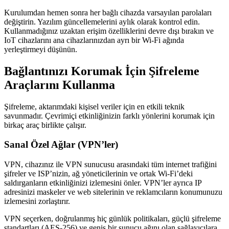
Kurulumdan hemen sonra her bağlı cihazda varsayılan parolaları
değiştirin. Yazılım güncellemelerini aylık olarak kontrol edin.
Kullanmadığınız uzaktan erişim özelliklerini devre dışı bırakın ve
IoT cihazlarını ana cihazlarınızdan ayrı bir Wi-Fi ağında
yerleştirmeyi düşünün.
Bağlantınızı Korumak İçin Şifreleme
Araçlarını Kullanma
Şifreleme, aktarımdaki kişisel veriler için en etkili teknik
savunmadır. Çevrimiçi etkinliğinizin farklı yönlerini korumak için
birkaç araç birlikte çalışır.
Sanal Özel Ağlar (VPN’ler)
VPN, cihazınız ile VPN sunucusu arasındaki tüm internet trafiğini
şifreler ve ISP’nizin, ağ yöneticilerinin ve ortak Wi-Fi’deki
saldırganların etkinliğinizi izlemesini önler. VPN’ler ayrıca IP
adresinizi maskeler ve web sitelerinin ve reklamcıların konumunuzu
izlemesini zorlaştırır.
VPN seçerken, doğrulanmış hiç günlük politikaları, güçlü şifreleme
standartları (AES-256) ve geniş bir sunucu ağını olan sağlayıcılara