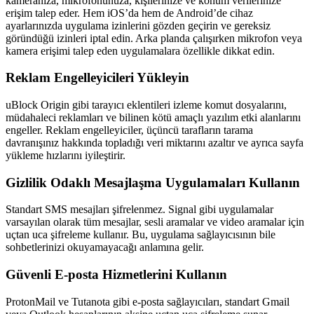
kameranıza, mikrofonunuza, kişilerinize ve konum verilerinize
erişim talep eder. Hem iOS’da hem de Android’de cihaz
ayarlarınızda uygulama izinlerini gözden geçirin ve gereksiz
göründüğü izinleri iptal edin. Arka planda çalışırken mikrofon veya
kamera erişimi talep eden uygulamalara özellikle dikkat edin.
Reklam Engelleyicileri Yükleyin
uBlock Origin gibi tarayıcı eklentileri izleme komut dosyalarını,
müdahaleci reklamları ve bilinen kötü amaçlı yazılım etki alanlarını
engeller. Reklam engelleyiciler, üçüncü tarafların tarama
davranışınız hakkında topladığı veri miktarını azaltır ve ayrıca sayfa
yükleme hızlarını iyileştirir.
Gizlilik Odaklı Mesajlaşma Uygulamaları Kullanın
Standart SMS mesajları şifrelenmez. Signal gibi uygulamalar
varsayılan olarak tüm mesajlar, sesli aramalar ve video aramalar için
uçtan uca şifreleme kullanır. Bu, uygulama sağlayıcısının bile
sohbetlerinizi okuyamayacağı anlamına gelir.
Güvenli E-posta Hizmetlerini Kullanın
ProtonMail ve Tutanota gibi e-posta sağlayıcıları, standart Gmail