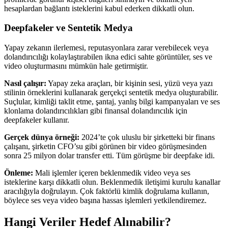
hesaplardan bağlantı isteklerini kabul ederken dikkatli olun.
Deepfakeler ve Sentetik Medya
Yapay zekanın ilerlemesi, reputasyonlara zarar verebilecek veya
dolandırıcılığı kolaylaştırabilen ikna edici sahte görüntüler, ses ve
video oluşturmasını mümkün hale getirmiştir.
Nasıl çalışır:
Yapay zeka araçları, bir kişinin sesi, yüzü veya yazı
stilinin örneklerini kullanarak gerçekçi sentetik medya oluşturabilir.
Suçlular, kimliği taklit etme, şantaj, yanlış bilgi kampanyaları ve ses
klonlama dolandırıcılıkları gibi finansal dolandırıcılık için
deepfakeler kullanır.
Gerçek dünya örneği:
2024’te çok uluslu bir şirketteki bir finans
çalışanı, şirketin CFO’su gibi görünen bir video görüşmesinden
sonra 25 milyon dolar transfer etti. Tüm görüşme bir deepfake idi.
Önleme:
Mali işlemler içeren beklenmedik video veya ses
isteklerine karşı dikkatli olun. Beklenmedik iletişimi kurulu kanallar
aracılığıyla doğrulayın. Çok faktörlü kimlik doğrulama kullanın,
böylece ses veya video başına hassas işlemleri yetkilendiremez.
Hangi Veriler Hedef Alınabilir?