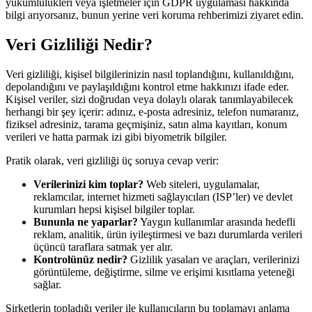
yükümlülükleri veya işletmeler için GDPR uygulaması hakkında
bilgi arıyorsanız, bunun yerine veri koruma rehberimizi ziyaret edin.
Veri Gizliliği Nedir?
Veri gizliliği, kişisel bilgilerinizin nasıl toplandığını, kullanıldığını,
depolandığını ve paylaşıldığını kontrol etme hakkınızı ifade eder.
Kişisel veriler, sizi doğrudan veya dolaylı olarak tanımlayabilecek
herhangi bir şey içerir: adınız, e-posta adresiniz, telefon numaranız,
fiziksel adresiniz, tarama geçmişiniz, satın alma kayıtları, konum
verileri ve hatta parmak izi gibi biyometrik bilgiler.
Pratik olarak, veri gizliliği üç soruya cevap verir:
Verilerinizi kim toplar?
Web siteleri, uygulamalar,
reklamcılar, internet hizmeti sağlayıcıları (ISP’ler) ve devlet
kurumları hepsi kişisel bilgiler toplar.
Bununla ne yaparlar?
Yaygın kullanımlar arasında hedefli
reklam, analitik, ürün iyileştirmesi ve bazı durumlarda verileri
üçüncü taraflara satmak yer alır.
Kontrolünüz nedir?
Gizlilik yasaları ve araçları, verilerinizi
görüntüleme, değiştirme, silme ve erişimi kısıtlama yeteneği
sağlar.
Şirketlerin topladığı veriler ile kullanıcıların bu toplamayı anlama