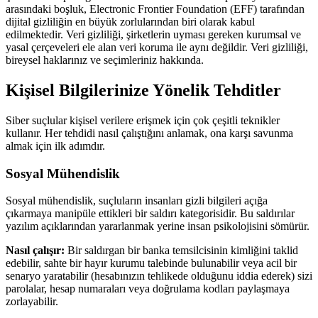
arasındaki boşluk, Electronic Frontier Foundation (EFF) tarafından
dijital gizliliğin en büyük zorlularından biri olarak kabul
edilmektedir. Veri gizliliği, şirketlerin uyması gereken kurumsal ve
yasal çerçeveleri ele alan veri koruma ile aynı değildir. Veri gizliliği,
bireysel haklarınız ve seçimleriniz hakkında.
Kişisel Bilgilerinize Yönelik Tehditler
Siber suçlular kişisel verilere erişmek için çok çeşitli teknikler
kullanır. Her tehdidi nasıl çalıştığını anlamak, ona karşı savunma
almak için ilk adımdır.
Sosyal Mühendislik
Sosyal mühendislik, suçluların insanları gizli bilgileri açığa
çıkarmaya manipüle ettikleri bir saldırı kategorisidir. Bu saldırılar
yazılım açıklarından yararlanmak yerine insan psikolojisini sömürür.
Nasıl çalışır:
Bir saldırgan bir banka temsilcisinin kimliğini taklid
edebilir, sahte bir hayır kurumu talebinde bulunabilir veya acil bir
senaryo yaratabilir (hesabınızın tehlikede olduğunu iddia ederek) sizi
parolalar, hesap numaraları veya doğrulama kodları paylaşmaya
zorlayabilir.