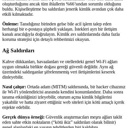
oluşturduğunu ancak tüm ihlallerin %66’sından sorumlu olduğunu
buldu. Kişiselleştirme bu saldırıları jenerik kimlik avından çok daha
etkili kılmaktadır.
Önleme:
Tanıdığınız birinden gelse bile acil işlem talep eden
herhangi bir e-postaya şüpheli yaklaşın. İstekleri ayrı bir iletişim
kanalı aracılığıyla doğrulayın. Kimlik avı saldırılarında daha fazla
koruma stratejisi için detaylı rehberimizi okuyun.
Ağ Saldırıları
Kahve dükkanları, havaalanları ve otellerdeki genel Wi-Fi ağları
uygun olmakla birlikte doğası gereği güvenli değildir. Aynı ağ
üzerindeki saldırganlar şifrelenmemiş veri iletişimlerini keserek
dinleyebilir.
Nasıl çalışır:
Ortada adam (MITM) saldırısında, bir hacker cihazınız
ile Wi-Fi yönlendiricisi arasında kendini konumlandırır. Daha sonra
tarama etkinliğinizi izleyebilir, oturum açma kimlik bilgilerini
yakabilir ve hatta ziyaret ettiğiniz web siteleri için kötü amaçlı içerik
enjekte edebilir.
Gerçek dünya örneği:
Güvenlik araştırmacıları meşru ağları taklit
eden sahte etkin noktaların (“kötü ikiz” saldırıları olarak bilinir)
genel alanlardaki en yaygın tehditlerden biri kaldığını