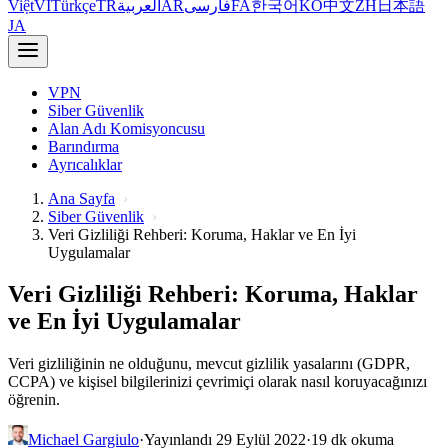
Việt
VI
Türkçe
TR
العربية
AR
فارسی
FA
한국어
KO
中文
ZH
日本語
JA
VPN
Siber Güvenlik
Alan Adı Komisyoncusu
Barındırma
Ayrıcalıklar
Ana Sayfa
Siber Güvenlik
Veri Gizliliği Rehberi: Koruma, Haklar ve En İyi
Uygulamalar
Veri Gizliliği Rehberi: Koruma, Haklar
ve En İyi Uygulamalar
Veri gizliliğinin ne olduğunu, mevcut gizlilik yasalarını (GDPR,
CCPA) ve kişisel bilgilerinizi çevrimiçi olarak nasıl koruyacağınızı
öğrenin.
Michael Gargiulo
·
Yayınlandı 29 Eylül 2022
·
19 dk okuma