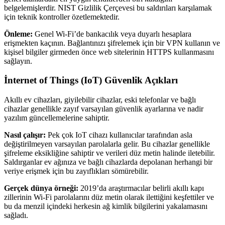
belgelemişlerdir. NIST Gizlilik Çerçevesi bu saldırıları karşılamak
için teknik kontroller özetlemektedir.
Önleme:
Genel Wi-Fi’de bankacılık veya duyarlı hesaplara
erişmekten kaçının. Bağlantınızı şifrelemek için bir VPN kullanın ve
kişisel bilgiler girmeden önce web sitelerinin HTTPS kullanmasını
sağlayın.
İnternet of Things (IoT) Güvenlik Açıkları
Akıllı ev cihazları, giyilebilir cihazlar, eski telefonlar ve bağlı
cihazlar genellikle zayıf varsayılan güvenlik ayarlarına ve nadir
yazılım güncellemelerine sahiptir.
Nasıl çalışır:
Pek çok IoT cihazı kullanıcılar tarafından asla
değiştirilmeyen varsayılan parolalarla gelir. Bu cihazlar genellikle
şifreleme eksikliğine sahiptir ve verileri düz metin halinde iletebilir.
Saldırganlar ev ağınıza ve bağlı cihazlarda depolanan herhangi bir
veriye erişmek için bu zayıflıkları sömürebilir.
Gerçek dünya örneği:
2019’da araştırmacılar belirli akıllı kapı
zillerinin Wi-Fi parolalarını düz metin olarak ilettiğini keşfettiler ve
bu da menzil içindeki herkesin ağ kimlik bilgilerini yakalamasını
sağladı.