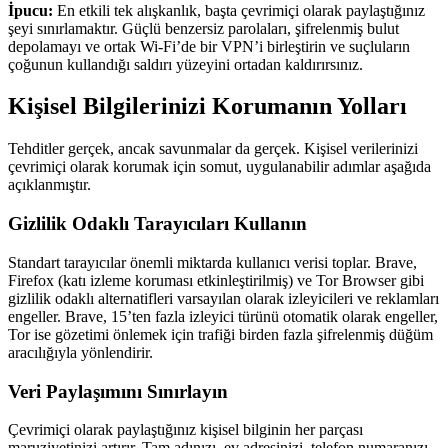
İpucu:
En etkili tek alışkanlık, başta çevrimiçi olarak paylaştığınız
şeyi sınırlamaktır. Güçlü benzersiz parolaları, şifrelenmiş bulut
depolamayı ve ortak Wi-Fi’de bir VPN’i birleştirin ve suçluların
çoğunun kullandığı saldırı yüzeyini ortadan kaldırırsınız.
Kişisel Bilgilerinizi Korumanın Yolları
Tehditler gerçek, ancak savunmalar da gerçek. Kişisel verilerinizi
çevrimiçi olarak korumak için somut, uygulanabilir adımlar aşağıda
açıklanmıştır.
Gizlilik Odaklı Tarayıcıları Kullanın
Standart tarayıcılar önemli miktarda kullanıcı verisi toplar. Brave,
Firefox (katı izleme koruması etkinleştirilmiş) ve Tor Browser gibi
gizlilik odaklı alternatifleri varsayılan olarak izleyicileri ve reklamları
engeller. Brave, 15’ten fazla izleyici türünü otomatik olarak engeller,
Tor ise gözetimi önlemek için trafiği birden fazla şifrelenmiş düğüm
aracılığıyla yönlendirir.
Veri Paylaşımını Sınırlayın
Çevrimiçi olarak paylaştığınız kişisel bilginin her parçası
maruziyetinizi artırır. Tam adınızı, ev adresinizi, telefon numaranızı