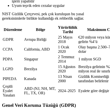
işlem yapabilir
Uyum teşvik eden cezalar uygular
NIST Gizlilik Çerçevesi, pek çok kuruluşun bu yasal
gereksinimlerle birlikte kullandığı ek rehberlik sağlar.
Yürürlülük
Düzenleme
Bölge
Maksimum C
Tarihi
25 Mayıs
€20 milyon veya kür
GDPR
Avrupa Birliği
2018
gelirin %4’ü
1 Ocak
Olay başına 2.500–
CCPA
California, ABD
2020
dolar
2 Temmuz
PDPA
Singapur
1 milyon SGD
2014
15 Ağustos
Brezilya gelirinin %2
LGPD
Brezilya
2020
milyon real ile sınırlı
13 Nisan
Gizlilik Komiserliği
PIPEDA
Kanada
2000
tarafından belirlenir
Çeşitli
ABD (NJ, NH, MT,
Eyalet
2024–2025
Eyalete göre değişir
FL, TX, OR)
Yasaları
Genel Veri Koruma Tüzüğü (GDPR)