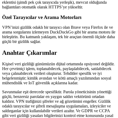
eklentisi (şimdi pek çok tarayıcıda yerleşik), mevcut olduğunda
bağlantıları otomatik olarak HTTPS’ye yükseltir.
Özel Tarayıcılar ve Arama Motorları
VPN’inizi gizlilik odaklı bir tarayıcı olan Brave veya Firefox ile ve
arama sorgularını izlemeyen DuckDuckGo gibi bir arama motoru ile
birleştirin. Bu katmanlı yaklaşım, tek bir araçtan önemli ölçüde daha
güçlü bir gizlilik sağlar.
Anahtar Çıkarımlar
Kişisel veri gizliliği günümüzün dijital ortamında opsiyonel değildir.
Her çevrimiçi işlem, toplanabilecek, paylaşılabilecek, satılabilecek
veya çalınabilecek verileri oluşturur. Tehditler spesifik ve iyi
belgelenmiştir; kimlik avından ve kötü amaçlı yazılımından sosyal
mühendislik ve IoT güvenlik açıklarına kadar.
Savunmalar eşit derecede spesifiktir. Parola yöneticisinin yönettiği
güçlü, benzersiz parolalar en yaygın saldırı vektörünü ortadan
kaldırır. VPN trafiğinizi şifreler ve ağ gözetimini engeller. Gizlilik
odaklı tarayıcılar ve şifreli mesajlaşma uygulamaları, izleyiciler ve
saldırganlar için kullanılabilir verileri azaltır. Ve GDPR ve CCPA
gibi veri gizliliği yasaları bilgilerinizi kontrol etme konusunda yasal