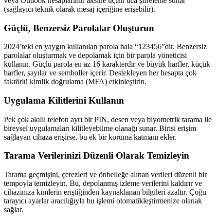
veya Outlook hesaplarının aksine uçtan uca şifreleme sunar
(sağlayıcı teknik olarak mesaj içeriğine erişebilir).
Güçlü, Benzersiz Parolalar Oluşturun
2024’teki en yaygın kullanılan parola hala “123456”dir. Benzersiz
parolalar oluşturmak ve depolamak için bir parola yöneticisi
kullanın. Güçlü parola en az 16 karakterdir ve büyük harfler, küçük
harfler, sayılar ve semboller içerir. Destekleyen her hesapta çok
faktörlü kimlik doğrulama (MFA) etkinleştirin.
Uygulama Kilitlerini Kullanın
Pek çok akıllı telefon ayrı bir PIN, desen veya biyometrik tarama ile
bireysel uygulamaları kilitleyebilme olanağı sunar. Birisi erişim
sağlayan cihaza erişirse, bu ek bir koruma katmanı ekler.
Tarama Verilerinizi Düzenli Olarak Temizleyin
Tarama geçmişini, çerezleri ve önbelleğe alınan verileri düzenli bir
tempoyla temizleyin. Bu, depolanmış izleme verilerini kaldırır ve
cihazınıza kimlerin eriştiğinden kaynaklanan bilgileri azaltır. Çoğu
tarayıcı ayarlar aracılığıyla bu işlemi otomatikleştirmenize olanak
sağlar.