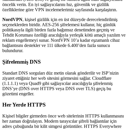
öncelik verin. En iyi sağlayıcılarını hız, güvenlik ve gizlilik
özelliklerine göre VPN incelemelerimiz sayfasında karşılaştırın.
NordVPN
, kişisel gizlilik için en üst düzeyde derecelendirilmiş
seçeneklerden biridir. AES-256 şifrelemesi kullanır, hiç günlük
politikasıyla ilgili birden fazla bağımsız denetimden geçmiş ve
Tehdit Koruması özelliği aracılığıyla yerleşik kötü amaçlı yazılım ve
reklam engellemeyi sunar. NordVPN 10’a kadar eşzamanlı cihaz
bağlantısını destekler ve 111 ülkede 6.400’den fazla sunucu
bulundurur.
Şifrelenmiş DNS
Standart DNS sorguları düz metin olarak gönderilir ve ISP’nizin
ziyaret ettiğiniz her web sitesini görmesini sağlar. Cloudflare
(1.1.1.1) veya Quad9 gibi sağlayıcılar aracılığıyla şifrelenmiş
DNS’ye (DNS over HTTPS veya DNS over TLS) geçiş bu
gözetimi engeller.
Her Yerde HTTPS
Kişisel bilgiler girmeden önce web sitelerinin HTTPS kullanmasını
her zaman doğrulayın. Modern tarayıcılar şifreli bağlantılar için
adres çubuğunda bir kilit simgesi görüntüler. HTTPS Everywhere