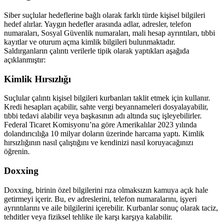
Siber suçlular hedeflerine bağlı olarak farklı türde kişisel bilgileri
hedef alırlar. Yaygın hedefler arasında adlar, adresler, telefon
numaraları, Sosyal Güvenlik numaraları, mali hesap ayrıntıları, tıbbi
kayıtlar ve oturum açma kimlik bilgileri bulunmaktadır.
Saldırganların çalıntı verilerle tipik olarak yaptıkları aşağıda
açıklanmıştır:
Kimlik Hırsızlığı
Suçlular çalıntı kişisel bilgileri kurbanları taklit etmek için kullanır.
Kredi hesapları açabilir, sahte vergi beyannameleri dosyalayabilir,
tıbbi tedavi alabilir veya başkasının adı altında suç işleyebilirler.
Federal Ticaret Komisyonu’na göre Amerikalılar 2023 yılında
dolandırıcılığa 10 milyar doların üzerinde harcama yaptı. Kimlik
hırsızlığının nasıl çalıştığını ve kendinizi nasıl koruyacağınızı
öğrenin.
Doxxing
Doxxing, birinin özel bilgilerini rıza olmaksızın kamuya açık hale
getirmeyi içerir. Bu, ev adreslerini, telefon numaralarını, işyeri
ayrıntılarını ve aile bilgilerini içerebilir. Kurbanlar sonuç olarak taciz,
tehditler veya fiziksel tehlike ile karşı karşıya kalabilir.