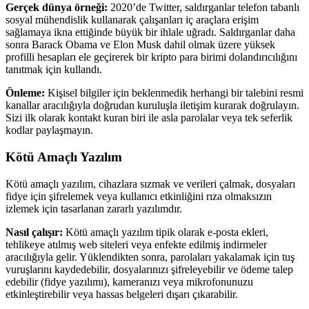
Gerçek dünya örneği:
2020’de Twitter, saldırganlar telefon tabanlı
sosyal mühendislik kullanarak çalışanları iç araçlara erişim
sağlamaya ikna ettiğinde büyük bir ihlale uğradı. Saldırganlar daha
sonra Barack Obama ve Elon Musk dahil olmak üzere yüksek
profilli hesapları ele geçirerek bir kripto para birimi dolandırıcılığını
tanıtmak için kullandı.
Önleme:
Kişisel bilgiler için beklenmedik herhangi bir talebini resmi
kanallar aracılığıyla doğrudan kuruluşla iletişim kurarak doğrulayın.
Sizi ilk olarak kontakt kuran biri ile asla parolalar veya tek seferlik
kodlar paylaşmayın.
Kötü Amaçlı Yazılım
Kötü amaçlı yazılım, cihazlara sızmak ve verileri çalmak, dosyaları
fidye için şifrelemek veya kullanıcı etkinliğini rıza olmaksızın
izlemek için tasarlanan zararlı yazılımdır.
Nasıl çalışır:
Kötü amaçlı yazılım tipik olarak e-posta ekleri,
tehlikeye atılmış web siteleri veya enfekte edilmiş indirmeler
aracılığıyla gelir. Yüklendikten sonra, parolaları yakalamak için tuş
vuruşlarını kaydedebilir, dosyalarınızı şifreleyebilir ve ödeme talep
edebilir (fidye yazılımı), kameranızı veya mikrofonunuzu
etkinleştirebilir veya hassas belgeleri dışarı çıkarabilir.