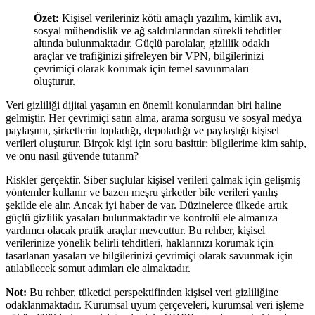
Özet:
Kişisel verileriniz kötü amaçlı yazılım, kimlik avı,
sosyal mühendislik ve ağ saldırılarından sürekli tehditler
altında bulunmaktadır. Güçlü parolalar, gizlilik odaklı
araçlar ve trafiğinizi şifreleyen bir VPN, bilgilerinizi
çevrimiçi olarak korumak için temel savunmaları
oluşturur.
Veri gizliliği dijital yaşamın en önemli konularından biri haline
gelmiştir. Her çevrimiçi satın alma, arama sorgusu ve sosyal medya
paylaşımı, şirketlerin topladığı, depoladığı ve paylaştığı kişisel
verileri oluşturur. Birçok kişi için soru basittir: bilgilerime kim sahip,
ve onu nasıl güvende tutarım?
Riskler gerçektir. Siber suçlular kişisel verileri çalmak için gelişmiş
yöntemler kullanır ve bazen meşru şirketler bile verileri yanlış
şekilde ele alır. Ancak iyi haber de var. Düzinelerce ülkede artık
güçlü gizlilik yasaları bulunmaktadır ve kontrolü ele almanıza
yardımcı olacak pratik araçlar mevcuttur. Bu rehber, kişisel
verilerinize yönelik belirli tehditleri, haklarınızı korumak için
tasarlanan yasaları ve bilgilerinizi çevrimiçi olarak savunmak için
atılabilecek somut adımları ele almaktadır.
Not:
Bu rehber, tüketici perspektifinden kişisel veri gizliliğine
odaklanmaktadır. Kurumsal uyum çerçeveleri, kurumsal veri işleme