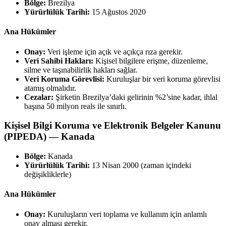
Bölge:
Brezilya
Yürürlülük Tarihi:
15 Ağustos 2020
Ana Hükümler
Onay:
Veri işleme için açık ve açıkça rıza gerekir.
Veri Sahibi Hakları:
Kişisel bilgilere erişme, düzenleme,
silme ve taşınabilirlik hakları sağlar.
Veri Koruma Görevlisi:
Kuruluşlar bir veri koruma görevlisi
atamış olmalıdır.
Cezalar:
Şirketin Brezilya’daki gelirinin %2’sine kadar, ihlal
başına 50 milyon reals ile sınırlı.
Kişisel Bilgi Koruma ve Elektronik Belgeler Kanunu
(PIPEDA) — Kanada
Bölge:
Kanada
Yürürlülük Tarihi:
13 Nisan 2000 (zaman içindeki
değişikliklerle)
Ana Hükümler
Onay:
Kuruluşların veri toplama ve kullanım için anlamlı
onay alması gerekir.