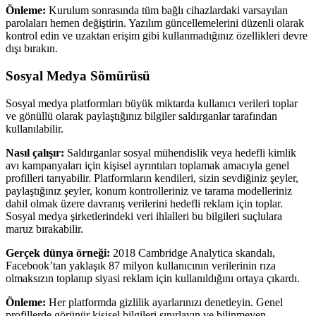
Önleme:
Kurulum sonrasında tüm bağlı cihazlardaki varsayılan
parolaları hemen değiştirin. Yazılım güncellemelerini düzenli olarak
kontrol edin ve uzaktan erişim gibi kullanmadığınız özellikleri devre
dışı bırakın.
Sosyal Medya Sömürüsü
Sosyal medya platformları büyük miktarda kullanıcı verileri toplar
ve gönüllü olarak paylaştığınız bilgiler saldırganlar tarafından
kullanılabilir.
Nasıl çalışır:
Saldırganlar sosyal mühendislik veya hedefli kimlik
avı kampanyaları için kişisel ayrıntıları toplamak amacıyla genel
profilleri tarıyabilir. Platformların kendileri, sizin sevdiğiniz şeyler,
paylaştığınız şeyler, konum kontrolleriniz ve tarama modelleriniz
dahil olmak üzere davranış verilerini hedefli reklam için toplar.
Sosyal medya şirketlerindeki veri ihlalleri bu bilgileri suçlulara
maruz bırakabilir.
Gerçek dünya örneği:
2018 Cambridge Analytica skandalı,
Facebook’tan yaklaşık 87 milyon kullanıcının verilerinin rıza
olmaksızın toplanıp siyasi reklam için kullanıldığını ortaya çıkardı.
Önleme:
Her platformda gizlilik ayarlarınızı denetleyin. Genel
profillerde görünür kişisel bilgileri sınırlayın ve bilinmeyen