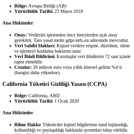
Bölge:
Avrupa Birliği (AB)
Yürürlülük Tarihi:
25 Mayıs 2018
Ana Hükümler
Onay:
Verilerini işlemeden önce bireylerden açık onay
gerektirir. Tam yasal metin gdpr-info.eu adresinde mevcuttur.
Veri Sahibi Hakları:
Kişisel verilere erişme, düzeltme, silme
ve işlemeyi kısıtlama haklarını tanır.
Veri İhlali Bildirimi:
Kuruluşlar veri ihlallerini 72 saat içinde
rapor etmelidir.
Cezalar:
20 milyon euro veya yıllık küresel gelirin %4’ü
(hangisi daha yüksekse).
California Tüketici Gizliliği Yasası (CCPA)
Bölge:
California, ABD
Yürürlülük Tarihi:
1 Ocak 2020
Ana Hükümler
Bilme Hakkı:
Tüketiciler kişisel bilgilerinin nasıl toplandığı,
kullanıldığı ve paylaşıldığı hakkında ayrıntıları talep edebilir.