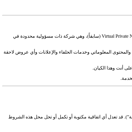
تُبرم هذه الشروط بينك (“المستخدم” أو “أنت” أو “ملكك”) و VPN.com LLC، وهي شركة ذات مسؤولية محدودة في جورجيا، و Virtual Private Network LLC (سابقاً)، وهي شركة ذات مسؤولية محدودة في
 والمحتوى المعلوماتي وخدمات الحلفاء والإعلانات وأي عروض لاحقة
ى أنت وهذا الكيان.
خدمة.
بة”). قد تعدل أي اتفاقية مكتوبة أو تكمل أو تحل محل هذه الشروط