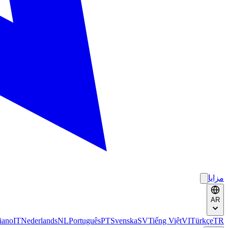
مزايا
AR
liano
IT
Nederlands
NL
Português
PT
Svenska
SV
Tiếng Việt
VI
Türkçe
TR