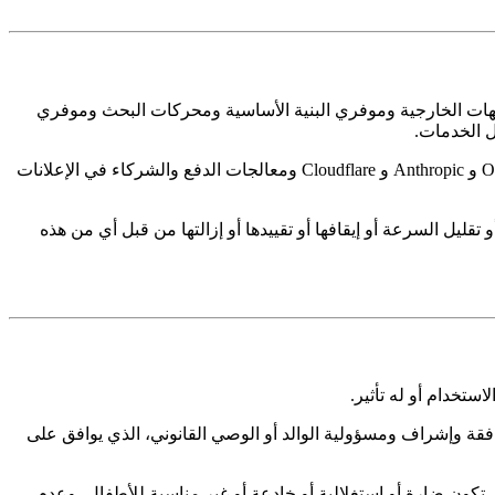
جهات الخارجية وموفري البنية الأساسية ومحركات البحث وموفري
ل الخدمات.
يتضمن هذا الأنظمة والنظم البيئية التي يديرها أو يوفرها Google و Microsoft و Amazon وفروعها و WordPress والموفرين ذوي الصلة و OpenAI و Anthropic و Cloudflare ومعالجات الدفع والشركاء في الإعلانات
يل السرعة أو إيقافها أو تقييدها أو إزالتها من قبل أي من هذه
تخدام أو له تأثير.
ط بموافقة وإشراف ومسؤولية الوالد أو الوصي القانوني، الذي يوافق على
التي تكون ضارة أو استغلالية أو خادعة أو غير مناسبة للأطفال، وعدم