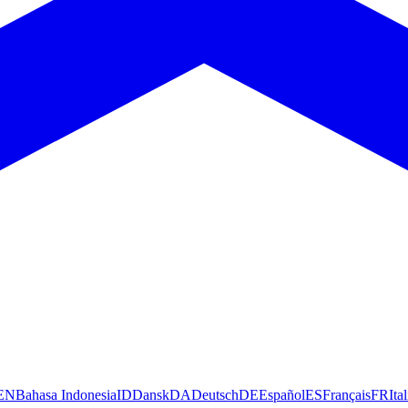
EN
Bahasa Indonesia
ID
Dansk
DA
Deutsch
DE
Español
ES
Français
FR
Ita