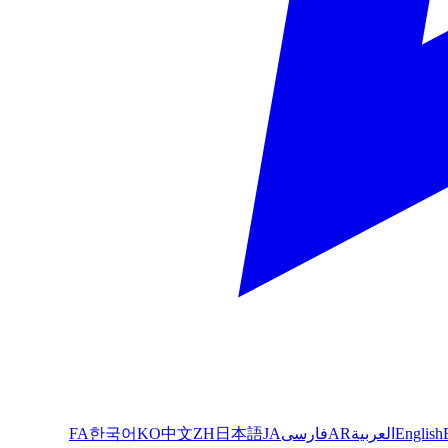
English
العربية
AR
فارسی
JA
日本語
ZH
中文
KO
한국어
FA