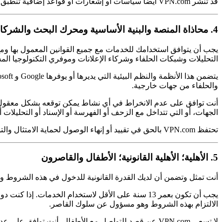
قد تنشر VPN.com أيضاً سياسات أو إشعارات أو قواعد إضافية تنطبق على ميزات أو برامج معينة، والتي يتم درجها بالمرجعية عند النشر.
4. محاذاة المنصة والبنية الأساسية ومحرك البحث والشركاء
يجب أن يتوافق استخدامك للخدمات مع جميع القوانين المعمول بها و
التحليلات وشبكات الحلفاء وشركاء الإعلانات وموفري التكنولوجيا الم
والحلفاء من جهات خارجية.
أنت توافق على عدم الانخراط في أي نشاط يمكن توقعه بشكل معقول أن ي
الجهات، أو التي تتداخل مع الزحف أو الفهرسة أو الإسناد أو التحليلات 
تحتفظ VPN.com بالحق في تقييد أو إنهاء الوصول لحماية الامتثال والتوفر والسلامة والعمليات التجارية.
5. الأهلية؛ الأهلية القانونية؛ الأطفال والقاصرون
أنت تمثل وتضمن أن لديك القدرة القانونية للدخول في هذه الشروط وأن
يجب أن تكون بعمر 13 سنة على الأقل لاستخدام الخد
الالتزام بهذه الشروط وهو مسؤول عن سلوك القاصر.
لا تسعى VPN.com عن قصد للتواصل مع الأطفال. أنت تواف