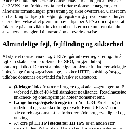
Allerede fundet det perfekte domænenavn, men nogen anden ejer
det? VPN.com forbinder dig med erfarne domænemæglere, der
håndterer forhandlinger, prissætning og sikre overførsler. Uanset om
du har brug for hjælp til søgning, registrering, privatlivsindstillinger
eller erhvervelse af et premium-navn, hjælper VPN.com dig med at
fokusere på at udvikle din virksomhed. Lær mere om hvordan du
ansætter en mæglertil dit næste domæne-erhvervelse.
Almindelige fejl, fejlfinding og sikkerhed
At styre et domænenavn og URL’er går ud over registrering. Små
fejl kan skabe store problemer for SEO, brugertillid og
brandreputation. De mest almindelige problemer inkluderer ødelagte
links, lange forespørgselsstrenge, usikker HTTP, phishing-forsøg,
udløbne domæner og svindel fra lyssky registratorer.
Ødelagte links
frustrerer brugere og skadet søgerangering. Et
websted fuldt af 404-fejl signalerer negligence. Regelmæssige
linkcheck og omdirigeringer holder domænet rent.
Lange forespørgselsstrenge
(som ?id=12345&ref=abc) ser
rodede ud og skrækker brugere væk. Rene URLs såsom
site.com/blog/domain-tips forbedrer både brugervenlighed og
ranking.
At køre på
HTTP i stedet for HTTPS
er en anden stor
risiko. Uden SSL er data ikke sikker. Browsere markerer nu