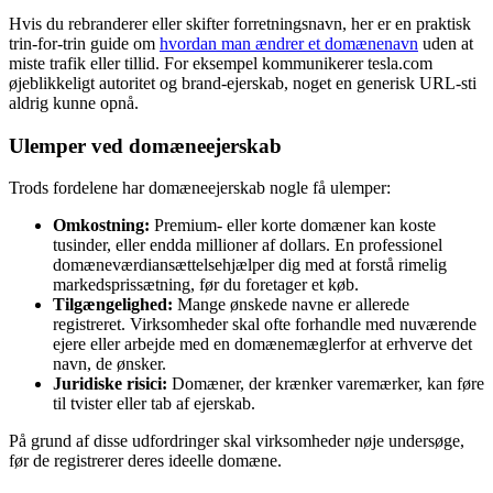
Hvis du rebranderer eller skifter forretningsnavn, her er en praktisk
trin-for-trin guide om
hvordan man ændrer et domænenavn
uden at
miste trafik eller tillid. For eksempel kommunikerer tesla.com
øjeblikkeligt autoritet og brand-ejerskab, noget en generisk URL-sti
aldrig kunne opnå.
Ulemper ved domæneejerskab
Trods fordelene har domæneejerskab nogle få ulemper:
Omkostning:
Premium- eller korte domæner kan koste
tusinder, eller endda millioner af dollars. En professionel
domæneværdiansættelsehjælper dig med at forstå rimelig
markedsprissætning, før du foretager et køb.
Tilgængelighed:
Mange ønskede navne er allerede
registreret. Virksomheder skal ofte forhandle med nuværende
ejere eller arbejde med en domænemæglerfor at erhverve det
navn, de ønsker.
Juridiske risici:
Domæner, der krænker varemærker, kan føre
til tvister eller tab af ejerskab.
På grund af disse udfordringer skal virksomheder nøje undersøge,
før de registrerer deres ideelle domæne.