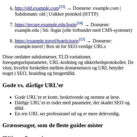
[13]
http://old.example.com
→ Domæne: example.com |
Subdomain: old | Usikker protokol (HTTP)
[14]
https://secure.example.edu/login
→ Domæne:
example.edu | Sti: /login (ofte forbundet med CMS-systemer)
[15]
https://example.travel/hotels/paris
→ Domæne:
example.travel | Ren sti for SEO-venlige URLs
Disse omfatter subdomæner, TLD-variationer,
forespørgselsparametre, URL-kodning og sikkerhedsprotokoller. De
viser, hvorfor forskellen mellem domænenavn og URL betyder
noget i SEO, branding og brugertillid.
Gode vs. dårlige URL’er
Gode URL’er er korte, beskrivende og nemme at læse.
Dårlige URL’er er rodet med parametre, der skadet SEO og
tillid.
En ren URL ser professionel ud og er mere delevenlig.
Grænsesager, som de fleste guides mister