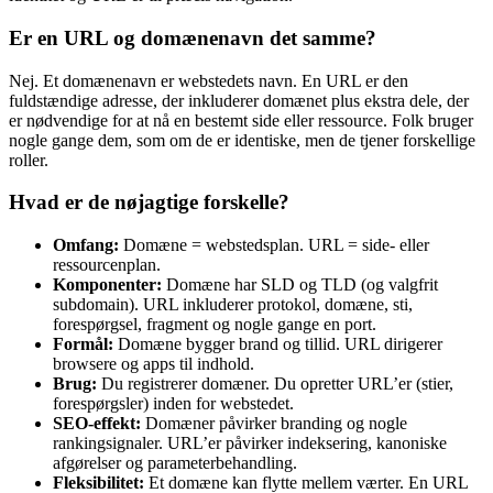
Er en URL og domænenavn det samme?
Nej. Et domænenavn er webstedets navn. En URL er den
fuldstændige adresse, der inkluderer domænet plus ekstra dele, der
er nødvendige for at nå en bestemt side eller ressource. Folk bruger
nogle gange dem, som om de er identiske, men de tjener forskellige
roller.
Hvad er de nøjagtige forskelle?
Omfang:
Domæne = webstedsplan. URL = side- eller
ressourcenplan.
Komponenter:
Domæne har SLD og TLD (og valgfrit
subdomain). URL inkluderer protokol, domæne, sti,
forespørgsel, fragment og nogle gange en port.
Formål:
Domæne bygger brand og tillid. URL dirigerer
browsere og apps til indhold.
Brug:
Du registrerer domæner. Du opretter URL’er (stier,
forespørgsler) inden for webstedet.
SEO-effekt:
Domæner påvirker branding og nogle
rankingsignaler. URL’er påvirker indeksering, kanoniske
afgørelser og parameterbehandling.
Fleksibilitet:
Et domæne kan flytte mellem værter. En URL