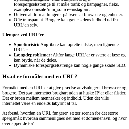
forespørgselsstrenge til at måle trafik og kampagner, f.eks.
example.com/sale?utm_source=instagram.
Universalt format fungerer på tværs af browsere og enheder.
Ofte transparent. Brugere kan gætte sidens indhold ud fra
URL’en selv.
Ulemper ved URL’er
Spoofinrisici:
Angribere kan oprette falske, men lignende
URL’er.
Længdeproblemer:
Altfor lange URL’er er svære at læse og
kan bryde, når de deles.
Dynamiske forespørgselsstrenge kan nogle gange skade SEO.
Hvad er formålet med en URL?
Formålet med en URL er at give præcise anvisninger til browsere og
brugere. Det gør internettet brugbart uden at huske IP’er eller filstier.
Det er broen mellem mennesker og indhold. Uden det ville
internettet være en endeløs labyrint af tal.
At forstå, hvordan en URL fungerer, sætter scenen for det større
spørgsmål: hvordan sammenlignes det med et domænenavn, og hvor
overlapper de to?