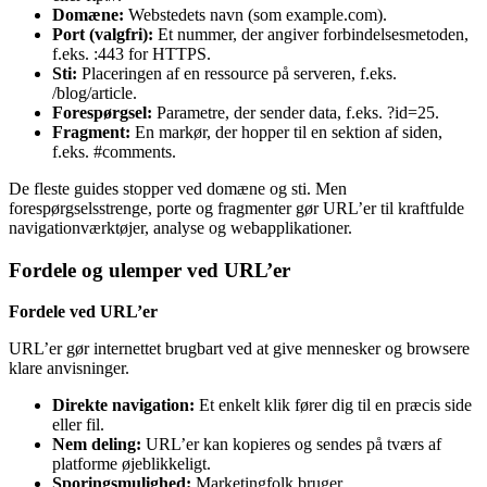
Domæne:
Webstedets navn (som example.com).
Port (valgfri):
Et nummer, der angiver forbindelsesmetoden,
f.eks. :443 for HTTPS.
Sti:
Placeringen af en ressource på serveren, f.eks.
/blog/article.
Forespørgsel:
Parametre, der sender data, f.eks. ?id=25.
Fragment:
En markør, der hopper til en sektion af siden,
f.eks. #comments.
De fleste guides stopper ved domæne og sti. Men
forespørgselsstrenge, porte og fragmenter gør URL’er til kraftfulde
navigationværktøjer, analyse og webapplikationer.
Fordele og ulemper ved URL’er
Fordele ved URL’er
URL’er gør internettet brugbart ved at give mennesker og browsere
klare anvisninger.
Direkte navigation:
Et enkelt klik fører dig til en præcis side
eller fil.
Nem deling:
URL’er kan kopieres og sendes på tværs af
platforme øjeblikkeligt.
Sporingsmulighed:
Marketingfolk bruger