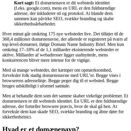
Kort sagt:
Et domænenavn er dit websteds identitet
(f.eks. google.com), mens en URL er den fuldstændige
adresse, der inkluderer sti og protokol. At blande dem
sammen kan påvirke SEO, svække branding og skabe
sikkerhedssårbarheder.
Hver minut går omkring 175 nye websteder live. Det tilføjer til de
368,4 millioner domænenavne, der allerede er registreret på tværs af
top-level-domæner, ifølge Domain Name Industry Brief. Men kun
omkring 17–18% af de 1,1 milliarder eksisterende websteder er
aktive. Milliarder af webadresser ligger uudnyttede, mens
konkurrencen bliver mere intense for de vigtige.
Med så mange websteder, der kæmper om opmærksomhed,
forveksler folk stadig domænenavne med URL’er. Begge vises i
browserens adresselinje. Begge peger dig til et websted. Begge
bruges udskifteligt i uformel samtale.
Men at behandle dem som det samme skaber virkelige problemer. Et
domænenavn er dit websteds identitet. En URL er den fuldstændige
adresse, der fortæller browsere præcis, hvor de skal gå hen. At
forveksle dem kan skade SEO, svække branding og åbne døre for
sikkerhedsrisici.
Hvad er et domænenavn?