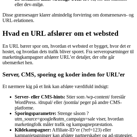
eller dev-miljø.
Disse grænsesager klarer almindelig forvirring om domænenavn- og
URL-relationen.
Hvad en URL afslører om et websted
En URL bærer spor om, hvordan et websted er bygget, hvor det er
hostet, og hvordan dets trafik bliver sporet. Fra serveropsætninger til
marketingkampagner afslører URL’er detaljer, der ofte går
ubemærket hen.
Server, CMS, sporing og koder inden for URL’er
Et nærmere kig på et link kan afsløre værdifuld indsigt:
Server- eller CMS-hints:
Stier som /wp-content/ foreslår
WordPress. /drupal/ eller /joomla/ peger på andre CMS-
platforme.
Sporingsparametre:
Strenge såsom ?
utm_source=google&utm_campaign=sale viser, hvordan
marketingfolk måler trafik og kampagnepræstation.
Kildekampagner:
Affiliate-ID’er (?ref=123) eller
kampanjetagninger kan afsløre partnerskaber og ad-strategier.