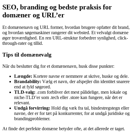
SEO, branding og bedste praksis for
domæner og URL’er
Et domænenavn og URL former, hvordan brugere opfatter dit brand,
og hvordan søgemaskiner rangerer dit websted. Et velvalgt domæne
øger troværdighed. En ren URL-struktur forbedrer synlighed, click-
through-rater og tillid.
Tips til domænevalg
Når du beslutter dig for et domænenavn, husk disse punkter:
Længde:
Kortere navne er nemmere at skrive, huske og dele.
Brandability:
Vælg et navn, der afspejler din identitet snarere
end at fyld søgeord.
TLD-valg:
.com forbliver det mest pålidelige, men lokale og
niche-TLD’er som .tech eller .store kan fungere, når det er
relevant.
Undgå forvirring:
Hold dig væk fra tal, bindestregstegn eller
navne, der er for tæt på konkurrenter, for at undgå juridiske og
brandingproblemer.
At finde det perfekte domæne betyder ofte, at det allerede er taget.