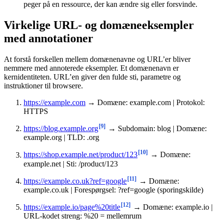
peger på en ressource, der kan ændre sig eller forsvinde.
Virkelige URL- og domæneeksempler
med annotationer
At forstå forskellen mellem domænenavne og URL’er bliver
nemmere med annoterede eksempler. Et domænenavn er
kernidentiteten. URL’en giver den fulde sti, parametre og
instruktioner til browsere.
https://example.com
→ Domæne: example.com | Protokol:
HTTPS
[9]
https://blog.example.org
→ Subdomain: blog | Domæne:
example.org | TLD: .org
[10]
https://shop.example.net/product/123
→ Domæne:
example.net | Sti: /product/123
[11]
https://example.co.uk?ref=google
→ Domæne:
example.co.uk | Forespørgsel: ?ref=google (sporingskilde)
[12]
https://example.io/page%20title
→ Domæne: example.io |
URL-kodet streng: %20 = mellemrum