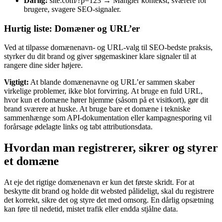
Dårlig:
site.com/?p=123 → Mangler kontekst, sværere for
brugere, svagere SEO-signaler.
Hurtig liste: Domæner og URL’er
Ved at tilpasse domænenavn- og URL-valg til SEO-bedste praksis,
styrker du dit brand og giver søgemaskiner klare signaler til at
rangere dine sider højere.
Vigtigt:
At blande domænenavne og URL’er sammen skaber
virkelige problemer, ikke blot forvirring. At bruge en fuld URL,
hvor kun et domæne hører hjemme (såsom på et visitkort), gør dit
brand sværere at huske. At bruge bare et domæne i tekniske
sammenhænge som API-dokumentation eller kampagnesporing vil
forårsage ødelagte links og tabt attributionsdata.
Hvordan man registrerer, sikrer og styrer
et domæne
At eje det rigtige domænenavn er kun det første skridt. For at
beskytte dit brand og holde dit websted pålideligt, skal du registrere
det korrekt, sikre det og styre det med omsorg. En dårlig opsætning
kan føre til nedetid, mistet trafik eller endda stjålne data.