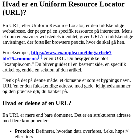
Hvad er en Uniform Resource Locator
(URL)?
En URL, eller Uniform Resource Locator, er den fuldstændige
webadresse, der peger på en specifik ressource på internettet. Mens
et domænenavn er webstedets identitet, giver URL’en fuldstændige
anvisninger, der fortæller browsere præcis, hvor de skal gå hen.
For eksempel,
https://www.example.com/blog/article?
[1]
id=25#comments
er en URL. Du besøger ikke blot
“example.com.” Du bliver guidet til en bestemt side, en specifik
artikel og endda en sektion af den artikel.
Tænk på det på denne måde: et domæne er som et bygnings navn.
URL’en er den fuldstændige adresse med gade, lejlighedsnummer
og den præcise dør, du banker på.
Hvad er delene af en URL?
En URL er mere end bare domænet. Det er en struktureret adresse
med flere komponenter:
Protokol:
Definerer, hvordan data overføres, f.eks. https://
eller ftp://.