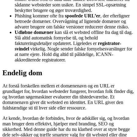
sådanne websteder som usikre. En simpel SSL-opsætning
beskytter brugere og øger troværdighed.
Phishing kommer ofte fra
spoofede URL’er
, der efterligner
betroede domæner. Overvågning af lignende domæner og
advarer brugere om falske versioner reducerer denne risiko.
Udløbne domæner
kan slå et websted offline fra dag til dag.
Slå altid automatisk fornyelse til, og behold
faktureringsdetaljer opdateret. Ligeledes er
registrator-
svindel
virkelig. Nogle sender falske fornyelsesvarslinger for
at narre ejere. Hold dig altid til pålidelige, ICANN-
akkrediterede registratorer.
Endelig dom
At forstå forskellen mellem et domænenavn og en URL er
grundlaget for, hvordan websteder fungerer, hvordan folk finder dig,
og hvordan søgemaskiner evaluerer din tilstedeværelse. Et
domænenavn giver dit websted en identitet. En URL giver den
fuldstændige sti til hver side eller ressource.
At kende, hvordan de forbindes, hvor de adskiller sig, og hvordan
man bruger dem effektivt, hjælper med branding, SEO og
sikkerhed. Med denne guide har du nu klarhed over at styre begge
dele selv-sikker og træffe smartere valg for dit websted eller dine