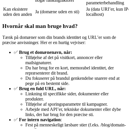
nogle rankingfaktorer
parameterbehandling
Kan eksistere
Ja (data URI’er, kun I
Ja (domæne uden en sti)
uden den anden
localhost)
Hvornår skal man bruge hvad?
Tænk på domæner som din brands identitet og URL’er som de
præcise anvisninger. Her er en hurtig vejviser:
✅
Brug et domænenavn, når:
Tilføjelse af det på visitkort, annoncer eller
mailsignaturer.
Du har brug for en kort, memorabel identitet, der
repræsenterer dit brand.
Du fokuserer på brandul genkendelse snarere end at
pege på en bestemt side.
✅
Brug en fuld URL, når:
Linkning til specifikke sider, dokumenter eller
produkter.
Tilføjelse af sporingsparametre til kampagner.
Arbejde med API’er, tekniske dokumenter eller dybe
links, der har brug for den præcise sti.
✅
For intern navigation
:
Fest på menneskeligt læsbare stier (f.eks. /blog/domain-