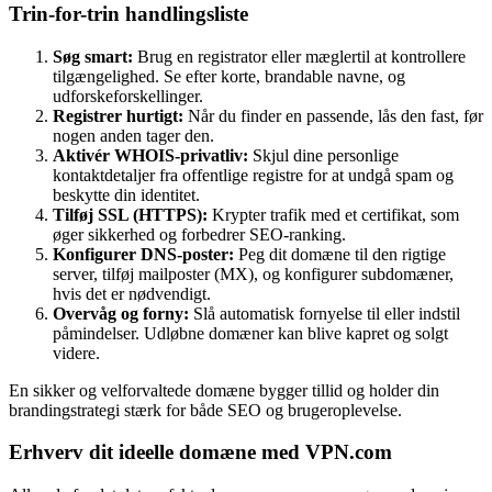
Trin-for-trin handlingsliste
Søg smart:
Brug en registrator eller mæglertil at kontrollere
tilgængelighed. Se efter korte, brandable navne, og
udforskeforskellinger.
Registrer hurtigt:
Når du finder en passende, lås den fast, før
nogen anden tager den.
Aktivér WHOIS-privatliv:
Skjul dine personlige
kontaktdetaljer fra offentlige registre for at undgå spam og
beskytte din identitet.
Tilføj SSL (HTTPS):
Krypter trafik med et certifikat, som
øger sikkerhed og forbedrer SEO-ranking.
Konfigurer DNS-poster:
Peg dit domæne til den rigtige
server, tilføj mailposter (MX), og konfigurer subdomæner,
hvis det er nødvendigt.
Overvåg og forny:
Slå automatisk fornyelse til eller indstil
påmindelser. Udløbne domæner kan blive kapret og solgt
videre.
En sikker og velforvaltede domæne bygger tillid og holder din
brandingstrategi stærk for både SEO og brugeroplevelse.
Erhverv dit ideelle domæne med VPN.com