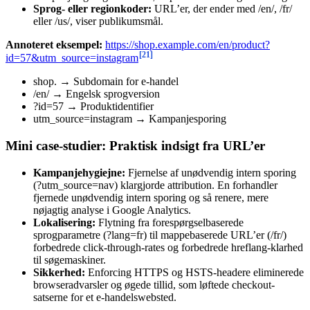
Sprog- eller regionkoder:
URL’er, der ender med /en/, /fr/
eller /us/, viser publikumsmål.
Annoteret eksempel:
https://shop.example.com/en/product?
[21]
id=57&utm_source=instagram
shop. → Subdomain for e-handel
/en/ → Engelsk sprogversion
?id=57 → Produktidentifier
utm_source=instagram → Kampanjesporing
Mini case-studier: Praktisk indsigt fra URL’er
Kampanjehygiejne:
Fjernelse af unødvendig intern sporing
(?utm_source=nav) klargjorde attribution. En forhandler
fjernede unødvendig intern sporing og så renere, mere
nøjagtig analyse i Google Analytics.
Lokalisering:
Flytning fra forespørgselbaserede
sprogparametre (?lang=fr) til mappebaserede URL’er (/fr/)
forbedrede click-through-rates og forbedrede hreflang-klarhed
til søgemaskiner.
Sikkerhed:
Enforcing HTTPS og HSTS-headere eliminerede
browseradvarsler og øgede tillid, som løftede checkout-
satserne for et e-handelswebsted.