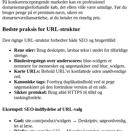
På konkurrenceprægende markeder kan en professionel
domænemæglerforhandle køb, der ellers ville være umulige. Før du
bruger penge på et premium-navn, sikrer en
domæneværdiansættelse, at du betaler en rimelig pris.
Bedste praksis for URL-struktur
Den rigtige URL-struktur forbedrer både SEO og brugertillid:
Rene stier:
Brug deskriptiv, læsbar tekst i stedet for tilfældige
strenge.
Bindestregstegn over underscores:
blue-widgets er
nemmere for mennesker og søgemaskiner end blue_widgets.
Korte URLs:
Behold URL’er kortfattede uden unødvendige
ord.
Kanoniske tags:
Forebyg duplikatindhold ved at pege
søgemaskiner på den foretrukne version af en side.
Sikker protokol:
Brug altid HTTPS til tillid og
rankingfordele.
Eksempel: SEO-indflydelse af URL-valg
God:
site.com/product/widgets → Deskriptiv, søgeordvenlig,
let at læse.