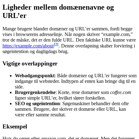
Ligheder mellem domænenavne og
URL’er
Mange brugere blander domæner og URL’er sammen, fordi begge
vises i browserens adresselinje. Når nogen skriver “example.com,”
tror de måske, det er den fulde URL. Den faktiske URL kunne være
[2]
https://example.com/about
. Denne overlapning skaber forvirring i
søgeintention og dagligdags brug.
Vigtige overlappinger
Webadgangspunkt
: Både domæner og URL’er fungerer som
indgange til websteder. Indtypen af enten kan bringe dig til en
side.
Brugergenkendelse
: Korte, rene domæner som
coffee.com
ligner simple URL’er, hvilket slører forskellen.
SEO og søgeintention
: Søgemaskiner behandler dem ofte
sammen. Brugere, der skriver et domæne eller URL, kan
være efter samme resultat.
Eksempel
Hvis du søger efter amazon.com, det er domænet. Men det fungerer