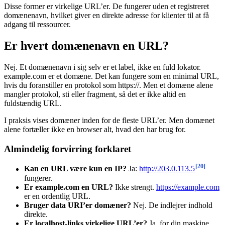
Disse former er virkelige URL’er. De fungerer uden et registreret
domænenavn, hvilket giver en direkte adresse for klienter til at få
adgang til ressourcer.
Er hvert domænenavn en URL?
Nej. Et domænenavn i sig selv er et label, ikke en fuld lokator.
example.com er et domæne. Det kan fungere som en minimal URL,
hvis du foranstiller en protokol som https://. Men et domæne alene
mangler protokol, sti eller fragment, så det er ikke altid en
fuldstændig URL.
I praksis vises domæner inden for de fleste URL’er. Men domænet
alene fortæller ikke en browser alt, hvad den har brug for.
Almindelig forvirring forklaret
[20]
Kan en URL være kun en IP?
Ja:
http://203.0.113.5
fungerer.
Er example.com en URL?
Ikke strengt.
https://example.com
er en ordentlig URL.
Bruger data URI’er domæner?
Nej. De indlejrer indhold
direkte.
Er localhost-links virkelige URL’er?
Ja, for din maskine