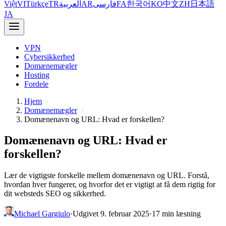
Việt
VI
Türkçe
TR
العربية
AR
فارسی
FA
한국어
KO
中文
ZH
日本語
JA
VPN
Cybersikkerhed
Domænemægler
Hosting
Fordele
Hjem
Domænemægler
Domænenavn og URL: Hvad er forskellen?
Domænenavn og URL: Hvad er
forskellen?
Lær de vigtigste forskelle mellem domænenavn og URL. Forstå,
hvordan hver fungerer, og hvorfor det er vigtigt at få dem rigtig for
dit websteds SEO og sikkerhed.
Michael Gargiulo
·
Udgivet 9. februar 2025
·
17 min læsning