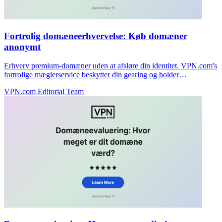
Fortrolig domæneerhvervelse: Køb domæner
anonymt
Erhverv premium-domæner uden at afsløre din identitet. VPN.com's
fortrolige mæglerservice beskytter din gearing og holder
forhandlinger private.
VPN.com Editorial Team