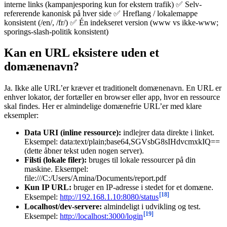
interne links (kampanjesporing kun for ekstern trafik) ✅ Selv-
refererende kanonisk på hver side ✅ Hreflang / lokalemappe
konsistent (/en/, /fr/) ✅ Én indekseret version (www vs ikke-www;
sporings-slash-politik konsistent)
Kan en URL eksistere uden et
domænenavn?
Ja. Ikke alle URL’er kræver et traditionelt domænenavn. En URL er
enhver lokator, der fortæller en browser eller app, hvor en ressource
skal findes. Her er almindelige domænefrie URL’er med klare
eksempler:
Data URI (inline ressource):
indlejrer data direkte i linket.
Eksempel: data:text/plain;base64,SGVsbG8sIHdvcmxkIQ==
(dette åbner tekst uden nogen server).
Filsti (lokale filer):
bruges til lokale ressourcer på din
maskine. Eksempel:
file:///C:/Users/Amina/Documents/report.pdf
Kun IP URL:
bruger en IP-adresse i stedet for et domæne.
[18]
Eksempel:
http://192.168.1.10:8080/status
Localhost/dev-servere:
almindeligt i udvikling og test.
[19]
Eksempel:
http://localhost:3000/login