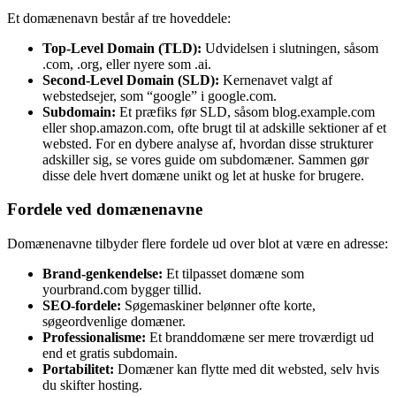
Et domænenavn består af tre hoveddele:
Top-Level Domain (TLD):
Udvidelsen i slutningen, såsom
.com, .org, eller nyere som .ai.
Second-Level Domain (SLD):
Kernenavet valgt af
webstedsejer, som “google” i google.com.
Subdomain:
Et præfiks før SLD, såsom blog.example.com
eller shop.amazon.com, ofte brugt til at adskille sektioner af et
websted. For en dybere analyse af, hvordan disse strukturer
adskiller sig, se vores guide om subdomæner. Sammen gør
disse dele hvert domæne unikt og let at huske for brugere.
Fordele ved domænenavne
Domænenavne tilbyder flere fordele ud over blot at være en adresse:
Brand-genkendelse:
Et tilpasset domæne som
yourbrand.com bygger tillid.
SEO-fordele:
Søgemaskiner belønner ofte korte,
søgeordvenlige domæner.
Professionalisme:
Et branddomæne ser mere troværdigt ud
end et gratis subdomain.
Portabilitet:
Domæner kan flytte med dit websted, selv hvis
du skifter hosting.