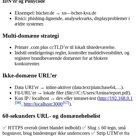
IDN’er og Punycode
Eksempel: bücher.de → xn—bcher-kva.de
Risici: phishing-lignende, analysekvarks, displayproblemer i
ældre systemer.
Multi-domæne strategi
Primær .com plus ccTLD’er til lokalt tilstedeværelse.
Indstil omdirigerings regler, kontroller maildeliverabilitet, og
registrer brandbevarende domæner for at blokere
konkurrenter.
Ikke-domæne URL’er
Data URI’er → inline-aktiver (data:text/plain;base64,…).
Fil-URL’er → lokale filer (file:///C:/Users/Amina/report.pdf).
Kun IP / localhost → dev eller intranet-test (
http://192.168.0.1
[16]
[17]
,
http://localhost:3000
).
60-sekunders URL- og domænehelselist
✅ HTTPS overalt (intet blandet indhold) ✅ Slug ≤ 60 tegn, små
bogstaver, brug bindestreger ikke underscores ✅ Strip UTM’er fra