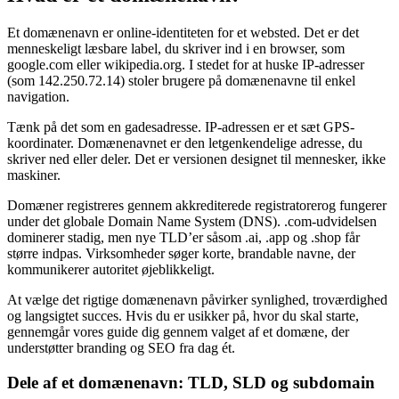
Et domænenavn er online-identiteten for et websted. Det er det
menneskeligt læsbare label, du skriver ind i en browser, som
google.com eller wikipedia.org. I stedet for at huske IP-adresser
(som 142.250.72.14) stoler brugere på domænenavne til enkel
navigation.
Tænk på det som en gadesadresse. IP-adressen er et sæt GPS-
koordinater. Domænenavnet er den letgenkendelige adresse, du
skriver ned eller deler. Det er versionen designet til mennesker, ikke
maskiner.
Domæner registreres gennem akkrediterede registratorerog fungerer
under det globale Domain Name System (DNS). .com-udvidelsen
dominerer stadig, men nye TLD’er såsom .ai, .app og .shop får
større indpas. Virksomheder søger korte, brandable navne, der
kommunikerer autoritet øjeblikkeligt.
At vælge det rigtige domænenavn påvirker synlighed, troværdighed
og langsigtet succes. Hvis du er usikker på, hvor du skal starte,
gennemgår vores guide dig gennem valget af et domæne, der
understøtter branding og SEO fra dag ét.
Dele af et domænenavn: TLD, SLD og subdomain