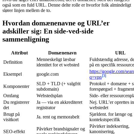
også som en fuld URL. Denne delte rolle er hvorfor folk almindeligt
slører linjen mellem de to.
Hvordan domænenavne og URL’er
adskiller sig: En side-ved-side
sammenligning
Attribut
Domænenavn
URL
Menneskeligt læsbar
Fuldstændig adresse, d
Definition
identitet for et websted
på en specifik ressourc
https://google.com/sear
Eksempel
google.com
[3]
q=vpn
SLD + TLD (+ valgfrit
Protokol + domæne + st
Komponenter
subdomain)
forespørgsel + fragmen
Omfang
Webstedsplan
Side- eller ressourcenp
Du registrerer
Ja — via en akkrediteret
Nej. URL’er oprettes in
det
registrator
webstedet
Brugt på
Sjældent. for længe og
Ja. rent og memorabelt
visitkort
kontekstspecifik
Påvirker indeksering,
Påvirker brandsignaler og
SEO-effekt
kanonisering,