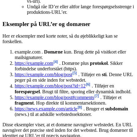
vs-url).
Undgå råe ID’er eller altfor lange forespørgselsstrenge i
produktions-URL’er.
Eksempler på URL’er og domæner
Her er eksempler med korte noter, så du øjeblikkeligt kan se
forskellen.
example.com .
Domæne
kun. Brug dette på visitkort eller
mailsignaturer.
[4]
https://example.com
. Domæne plus
protokol
. Sikker
forbindelse underforstået (https).
[5]
https://example.com/blog/post
. Tilføjer en
sti
. Denne URL
peger på en side inden for webstedet.
[6]
https://example.com/blog/post?id=12
. Tilføjer en
forespørgsel
. Brugt til filtre, sporing eller dynamisk indhold.
[7]
https://example.com/blog/post#comments
. Tilføjer et
fragment
. Hop direkte til kommentarsektionen.
[8]
https://news.example.com/article
. Bruger et
subdomain
(news.) til at adskille webstedssektioner.
Disse eksempler viser, at et domæne navngiver webstedet. En URL
navngiver det præcise sted inden for det websted. Brug domæner til
identitet og URL’er til præcis navigation.