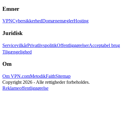
Emner
VPN
Cybersikkerhed
Domænemægler
Hosting
Juridisk
Servicevilkår
Privatlivspolitik
Offentliggørelser
Acceptabel brug
Tilgængelighed
Om
Om VPN.com
Metodik
Faith
Sitemap
Copyright 2026 - Alle rettigheder forbeholdes.
Reklameoffentliggørelse