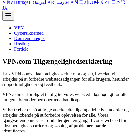
Việt
VI
Türkçe
TR
العربية
AR
فارسی
FA
한국어
KO
中文
ZH
日本語
JA
VPN
Cybersikkerhed
Domænemægler
Hosting
Fordele
VPN.com Tilgængelighedserklæring
Læs VPN.coms tilgængelighedserklæring og lær, hvordan vi
arbejder på at forbedre webstedsadgangen for alle brugere, herunder
supportmuligheder og feedback.
VPN.com er forpligtet til at gøre vores websted tilgængeligt for alle
brugere, herunder personer med handicap.
Vi bestræber os på at følge anerkendte tilgængelighedsstandarder og
arbejder løbende på at forbedre oplevelsen for alle. Vores
igangværende indsatser omfatter gennemgang af vores websted for
tilgængelighedsbarrierer og løsning af problemer, når de
identificeres.