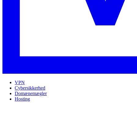
VPN
Cybersikkerhed
Domænemægler
Hosting