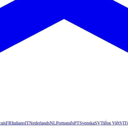
çais
FR
Italiano
IT
Nederlands
NL
Português
PT
Svenska
SV
Tiếng Việt
VI
T