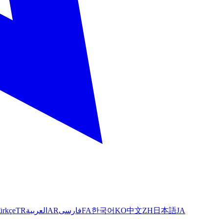
ürkçe
TR
العربية
AR
فارسی
FA
한국어
KO
中文
ZH
日本語
JA