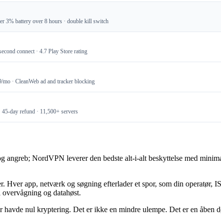
 3% battery over 8 hours · double kill switch
cond connect · 4.7 Play Store rating
9/mo · CleanWeb ad and tracker blocking
· 45-day refund · 11,500+ servers
g angreb; NordVPN leverer den bedste alt-i-alt beskyttelse med minimal
. Hver app, netværk og søgning efterlader et spor, som din operatør, IS
il overvågning og datahøst.
yer havde nul kryptering. Det er ikke en mindre ulempe. Det er en åben