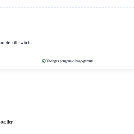
uble kill switch.
30-dages pengene-tilbage-garanti
ortæller