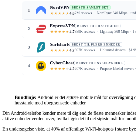
NordVPN
BEDSTE SAMLET SET
1
4.6
2M reviews
NordLynx 340 Mbps · under
ExpressVPN
BEDST FOR HASTIGHED
2
4.7
889K reviews
Lightway 360 Mbps · 1-se
Surfshark
BEDST TIL FLERE ENHEDER
3
4.7
397K reviews
Unlimited devices · $1.9
CyberGhost
BEDST FOR NYBEGYNDERE
4
4.2
207K reviews
Purpose-labeled servers 
Bundlinje:
Android er det største mobile mål for overvågning o
husstande med ubegrænsede enheder.
Din Android-telefon kender mere til dig end de fleste mennesker indser
aktive enheder verden over, hvilket gør det til det største mål for mob
En undersøgelse viste, at 40% af offentlige Wi-Fi-hotspots i større b