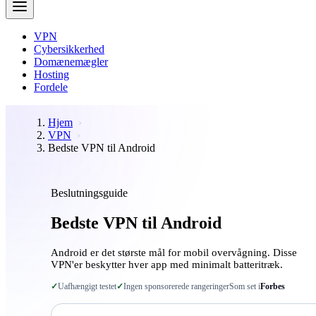
VPN
Cybersikkerhed
Domænemægler
Hosting
Fordele
Hjem
VPN
Bedste VPN til Android
Beslutningsguide
Bedste VPN til Android
Android er det største mål for mobil overvågning. Disse
VPN'er beskytter hver app med minimalt batteritræk.
✓
Uafhængigt testet
✓
Ingen sponsorerede rangeringer
Som set i
Forbes