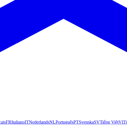
çais
FR
Italiano
IT
Nederlands
NL
Português
PT
Svenska
SV
Tiếng Việt
VI
T