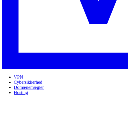
VPN
Cybersikkerhed
Domænemægler
Hosting