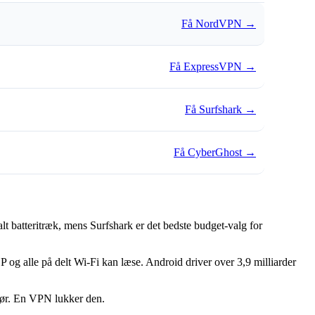
Få NordVPN
→
Få ExpressVPN
→
Få Surfshark
→
Få CyberGhost
→
t batteritræk, mens Surfshark er det bedste budget-valg for
P og alle på delt Wi-Fi kan læse. Android driver over 3,9 milliarder
 dør. En VPN lukker den.