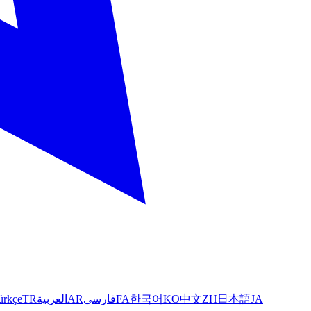
ürkçe
TR
العربية
AR
فارسی
FA
한국어
KO
中文
ZH
日本語
JA