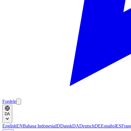
Fordele
DA
English
EN
Bahasa Indonesia
ID
Dansk
DA
Deutsch
DE
Español
ES
Fran