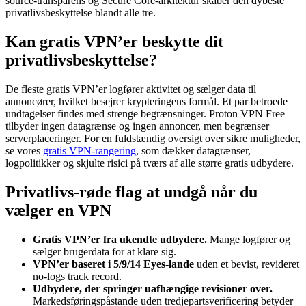
source-transparens og Secure Core-arkitektur skaber den dybeste
privatlivsbeskyttelse blandt alle tre.
Kan gratis VPN’er beskytte dit
privatlivsbeskyttelse?
De fleste gratis VPN’er logfører aktivitet og sælger data til
annoncører, hvilket besejrer krypteringens formål. Et par betroede
undtagelser findes med strenge begrænsninger. Proton VPN Free
tilbyder ingen datagrænse og ingen annoncer, men begrænser
serverplaceringer. For en fuldstændig oversigt over sikre muligheder,
se vores
gratis VPN-rangering
, som dækker datagrænser,
logpolitikker og skjulte risici på tværs af alle større gratis udbydere.
Privatlivs-røde flag at undgå når du
vælger en VPN
Gratis VPN’er fra ukendte udbydere.
Mange logfører og
sælger brugerdata for at klare sig.
VPN’er baseret i 5/9/14 Eyes-lande
uden et bevist, revideret
no-logs track record.
Udbydere, der springer uafhængige revisioner over.
Markedsføringspåstande uden tredjepartsverificering betyder