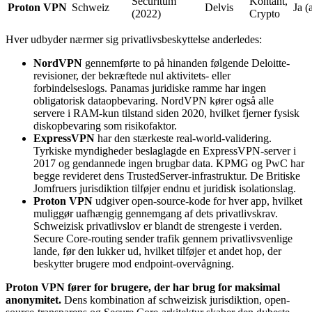
Securitum
Kontant,
Proton VPN
Schweiz
Delvis
Ja (
(2022)
Crypto
Hver udbyder nærmer sig privatlivsbeskyttelse anderledes:
NordVPN
gennemførte to på hinanden følgende Deloitte-
revisioner, der bekræftede nul aktivitets- eller
forbindelseslogs. Panamas juridiske ramme har ingen
obligatorisk dataopbevaring. NordVPN kører også alle
servere i RAM-kun tilstand siden 2020, hvilket fjerner fysisk
diskopbevaring som risikofaktor.
ExpressVPN
har den stærkeste real-world-validering.
Tyrkiske myndigheder beslaglagde en ExpressVPN-server i
2017 og gendannede ingen brugbar data. KPMG og PwC har
begge revideret dens TrustedServer-infrastruktur. De Britiske
Jomfruers jurisdiktion tilføjer endnu et juridisk isolationslag.
Proton VPN
udgiver open-source-kode for hver app, hvilket
muliggør uafhængig gennemgang af dets privatlivskrav.
Schweizisk privatlivslov er blandt de strengeste i verden.
Secure Core-routing sender trafik gennem privatlivsvenlige
lande, før den lukker ud, hvilket tilføjer et andet hop, der
beskytter brugere mod endpoint-overvågning.
Proton VPN fører for brugere, der har brug for maksimal
anonymitet.
Dens kombination af schweizisk jurisdiktion, open-