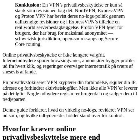
Konklusion:
En VPN’s privatlivsbeskyttelse er kun så
stærk som revisionen bag det. NordVPN, ExpressVPN
og Proton VPN har bevist deres no-logs-politik gennem
uafhængige revisioner og i ExpressVPN’s tilfælde en
real-world serverbeslaglæggelse. Proton VPN fører for
brugere, der har brug for maksimal anonymitet —
schweizisk jurisdiktion, open-source-apps og Secure
Core-routing.
Online privatlivsbeskyttelse er ikke længere valgfrit.
Internetudbydere sporer browsingvaner, annoncører bygger profiler
ud fra hvert klik, og regeringer overvåger internettrafik på tværs af
snesevis af lande.
En privatlivsfokuseret VPN krypterer din forbindelse, skjuler din IP-
adresse og forhindrer aktivitetslogfiler. Men ikke alle VPN’er leverer
på det løfte. Nogle udbydere registrerer brugerdata og sælger dem til
tredjeparter.
Denne guide forklarer, hvad en virkelig no-logs, revideret VPN ser
ud som, og hvilke udbydere der holder stand over for kontrol.
Hvorfor kræver online
privatlivsbeskyttelse mere end