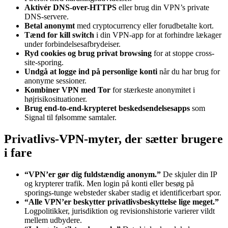
Aktivér DNS-over-HTTPS
eller brug din VPN’s private
DNS-servere.
Betal anonymt
med cryptocurrency eller forudbetalte kort.
Tænd for kill switch
i din VPN-app for at forhindre lækager
under forbindelsesafbrydeiser.
Ryd cookies og brug privat browsing
for at stoppe cross-
site-sporing.
Undgå at logge ind på personlige konti
når du har brug for
anonyme sessioner.
Kombiner VPN med Tor
for stærkeste anonymitet i
højrisikosituationer.
Brug end-to-end-krypteret beskedsendelsesapps
som
Signal til følsomme samtaler.
Privatlivs-VPN-myter, der sætter brugere
i fare
“VPN’er gør dig fuldstændig anonym.”
De skjuler din IP
og krypterer trafik. Men login på konti eller besøg på
sporings-tunge websteder skaber stadig et identificerbart spor.
“Alle VPN’er beskytter privatlivsbeskyttelse lige meget.”
Logpolitikker, jurisdiktion og revisionshistorie varierer vildt
mellem udbydere.