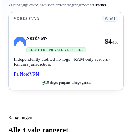
✓
Uafhængigt testet
✓
Ingen sponsorerede rangeringer
Som set i
Forbes
VORES SVAR
#1 af 4
NordVPN
94
/100
BEDST FOR PRIVATLIVETS FRED
Independently audited no-logs · RAM-only servers ·
Panama jurisdiction.
Få NordVPN
→
30-dages pengene-tilbage-garanti
Rangeringen
Alle 4 valg rangeret