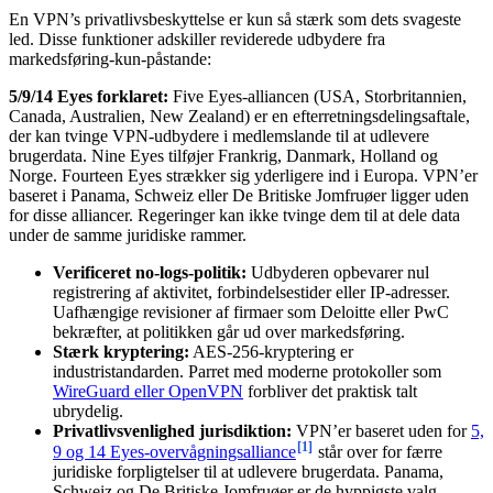
En VPN’s privatlivsbeskyttelse er kun så stærk som dets svageste
led. Disse funktioner adskiller reviderede udbydere fra
markedsføring-kun-påstande:
5/9/14 Eyes forklaret:
Five Eyes-alliancen (USA, Storbritannien,
Canada, Australien, New Zealand) er en efterretningsdelingsaftale,
der kan tvinge VPN-udbydere i medlemslande til at udlevere
brugerdata. Nine Eyes tilføjer Frankrig, Danmark, Holland og
Norge. Fourteen Eyes strækker sig yderligere ind i Europa. VPN’er
baseret i Panama, Schweiz eller De Britiske Jomfruøer ligger uden
for disse alliancer. Regeringer kan ikke tvinge dem til at dele data
under de samme juridiske rammer.
Verificeret no-logs-politik:
Udbyderen opbevarer nul
registrering af aktivitet, forbindelsestider eller IP-adresser.
Uafhængige revisioner af firmaer som Deloitte eller PwC
bekræfter, at politikken går ud over markedsføring.
Stærk kryptering:
AES-256-kryptering er
industristandarden. Parret med moderne protokoller som
WireGuard eller OpenVPN
forbliver det praktisk talt
ubrydelig.
Privatlivsvenlighed jurisdiktion:
VPN’er baseret uden for
5,
[1]
9 og 14 Eyes-overvågningsalliance
står over for færre
juridiske forpligtelser til at udlevere brugerdata. Panama,
Schweiz og De Britiske Jomfruøer er de hyppigste valg.