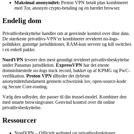
Maksimal anonymitet:
Proton VPN betalt plan kombineret
med Tor, anonym crypto-betaling og en hærdet browser.
Endelig dom
Privatlivsbeskyttelse handler om at genvinde kontrol over dine data.
De stærkeste privatlivs-VPN’er kombinerer revideret no-logs-
politikker, gunstige jurisdiktioner, RAM-kun servere og kill switches
i en enkelt pakke.
NordVPN
leverer den mest grundigt revideret privatlivsbeskyttelse
under Panamas jurisdiktion.
ExpressVPN
har det eneste
domstolstestede no-logs track record, bakket op af KPMG og PwC-
verifikation.
Proton VPN
tilbyder det dybeste
anonymitetsfundament gennem schweizisk lov, open-source-kode
og Secure Core-routing.
Vælg den udbyder, der passer til din trussel-model. Kombiner den
med smarte browsingvaner. Genvind kontrol over dit online
privatlivsbeskyttelse.
Ressourcer
NordVPN – Officielt websted og privatlivsfunktioner