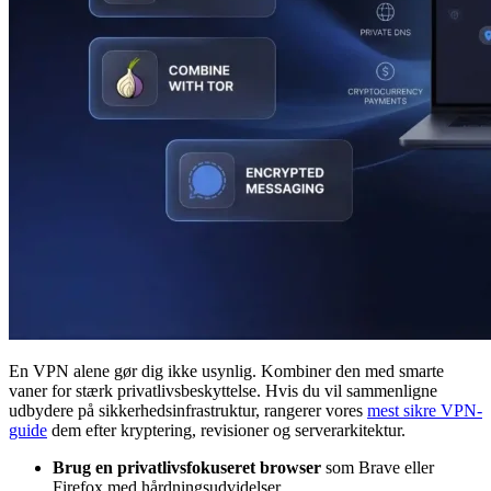
En VPN alene gør dig ikke usynlig. Kombiner den med smarte
vaner for stærk privatlivsbeskyttelse. Hvis du vil sammenligne
udbydere på sikkerhedsinfrastruktur, rangerer vores
mest sikre VPN-
guide
dem efter kryptering, revisioner og serverarkitektur.
Brug en privatlivsfokuseret browser
som Brave eller
Firefox med hårdningsudvidelser.