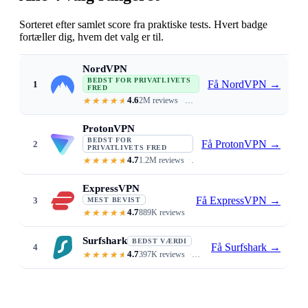
Sorteret efter samlet score fra praktiske tests. Hvert badge
fortæller dig, hvem det valg er til.
NordVPN
BEDST FOR PRIVATLIVETS
Få NordVPN
→
1
FRED
4.6
2M reviews
Independently audited no-logs · RAM
ProtonVPN
BEDST FOR
Få ProtonVPN
→
2
PRIVATLIVETS FRED
4.7
1.2M reviews
Swiss jurisdiction · open-source +
ExpressVPN
Få ExpressVPN
→
3
MEST BEVIST
4.7
889K reviews
Audited no-logs · TrustedServer R
Surfshark
BEDST VÆRDI
Få Surfshark
→
4
4.7
397K reviews
Audited no-logs · RAM-only · unl