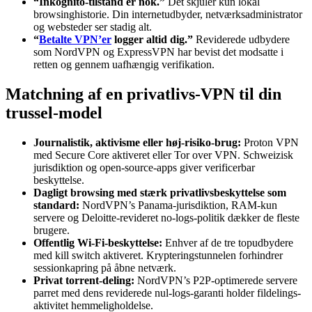
“Inkognito-tilstand er nok.”
Det skjuler kun lokal
browsinghistorie. Din internetudbyder, netværksadministrator
og websteder ser stadig alt.
“
Betalte VPN’er
logger altid dig.”
Reviderede udbydere
som NordVPN og ExpressVPN har bevist det modsatte i
retten og gennem uafhængig verifikation.
Matchning af en privatlivs-VPN til din
trussel-model
Journalistik, aktivisme eller høj-risiko-brug:
Proton VPN
med Secure Core aktiveret eller Tor over VPN. Schweizisk
jurisdiktion og open-source-apps giver verificerbar
beskyttelse.
Dagligt browsing med stærk privatlivsbeskyttelse som
standard:
NordVPN’s Panama-jurisdiktion, RAM-kun
servere og Deloitte-revideret no-logs-politik dækker de fleste
brugere.
Offentlig Wi-Fi-beskyttelse:
Enhver af de tre topudbydere
med kill switch aktiveret. Krypteringstunnelen forhindrer
sessionkapring på åbne netværk.
Privat torrent-deling:
NordVPN’s P2P-optimerede servere
parret med dens reviderede nul-logs-garanti holder fildelings-
aktivitet hemmeligholdelse.