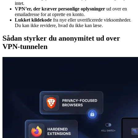
intet.
VPN’er, der kræver personlige oplysninger
ud over en
emailadresse for at oprette en konto.
Lukket kildekode
fra nye eller uverificerede virksomheder.
Du kan ikke revidere, hvad du ikke kan læse.
Sådan styrker du anonymitet ud over
VPN-tunnelen