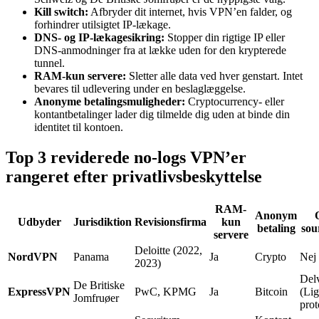
Kill switch:
Afbryder dit internet, hvis VPN’en falder, og
forhindrer utilsigtet IP-lækage.
DNS- og IP-lækagesikring:
Stopper din rigtige IP eller
DNS-anmodninger fra at lække uden for den krypterede
tunnel.
RAM-kun servere:
Sletter alle data ved hver genstart. Intet
bevares til udlevering under en beslaglæggelse.
Anonyme betalingsmuligheder:
Cryptocurrency- eller
kontantbetalinger lader dig tilmelde dig uden at binde din
identitet til kontoen.
Top 3 reviderede no-logs VPN’er
rangeret efter privatlivsbeskyttelse
RAM-
Anonym
Udbyder
Jurisdiktion
Revisionsfirma
kun
betaling
sou
servere
Deloitte (2022,
NordVPN
Panama
Ja
Crypto
Nej
2023)
Del
De Britiske
ExpressVPN
PwC, KPMG
Ja
Bitcoin
(Li
Jomfruøer
prot