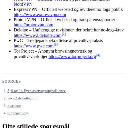
NordVPN
ExpressVPN – Officielt websted og revideret no-logs-politik
https://www.expressvpn.com
Proton VPN – Officielt websted og transparensrapporter
https://protonvpn.com
Deloitte – Uafhængige revisioner, der bekræfter no-logs-krav
[2]
https://www2.deloitte.com
PwC – Tredjepartsbekræftelse af privatlivspraksis
[3]
https://www.pwc.com
Tor Project – Anonym browsingnetværk og
[4]
privatlivsværktøjer
https://www.torproject.org
SOURCES
5, 9 og 14 Eyes-overvågningsalliance
www2.deloitte.com
pwc.com
torproject.org
Ofte stillede spørgsmål