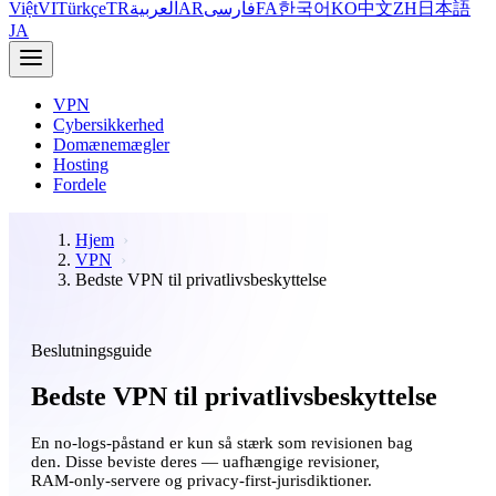
Việt
VI
Türkçe
TR
العربية
AR
فارسی
FA
한국어
KO
中文
ZH
日本語
JA
VPN
Cybersikkerhed
Domænemægler
Hosting
Fordele
Hjem
VPN
Bedste VPN til privatlivsbeskyttelse
Beslutningsguide
Bedste VPN til privatlivsbeskyttelse
En no-logs-påstand er kun så stærk som revisionen bag
den. Disse beviste deres — uafhængige revisioner,
RAM-only-servere og privacy-first-jurisdiktioner.