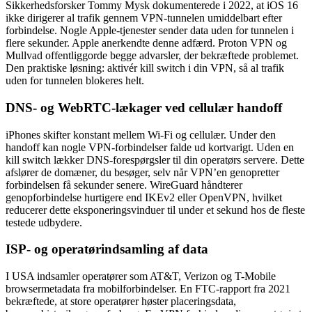
Sikkerhedsforsker Tommy Mysk dokumenterede i 2022, at iOS 16
ikke dirigerer al trafik gennem VPN-tunnelen umiddelbart efter
forbindelse. Nogle Apple-tjenester sender data uden for tunnelen i
flere sekunder. Apple anerkendte denne adfærd. Proton VPN og
Mullvad offentliggorde begge advarsler, der bekræftede problemet.
Den praktiske løsning: aktivér kill switch i din VPN, så al trafik
uden for tunnelen blokeres helt.
DNS- og WebRTC-lækager ved cellulær handoff
iPhones skifter konstant mellem Wi-Fi og cellulær. Under den
handoff kan nogle VPN-forbindelser falde ud kortvarigt. Uden en
kill switch lækker DNS-forespørgsler til din operatørs servere. Dette
afslører de domæner, du besøger, selv når VPN’en genopretter
forbindelsen få sekunder senere. WireGuard håndterer
genopforbindelse hurtigere end IKEv2 eller OpenVPN, hvilket
reducerer dette eksponeringsvinduer til under et sekund hos de fleste
testede udbydere.
ISP- og operatørindsamling af data
I USA indsamler operatører som AT&T, Verizon og T-Mobile
browsermetadata fra mobilforbindelser. En FTC-rapport fra 2021
bekræftede, at store operatører høster placeringsdata,