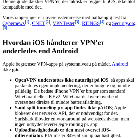
Denne guide dækker VPN’er, der faktisk er bygget til iOS, ikke blot
kompatible med det.
Vores rangeringer er i overensstemmelse med uafhængig test fra
[1]
[2]
[3]
[4]
Cybernews
,
CNET
,
VPNTester
,
RTINGS
og
Security.org
[5]
.
Hvordan iOS håndterer VPN’er
anderledes end Android
Apple begrænser VPN-apps på systemniveau på måder,
Android
ikke gør.
OpenVPN understøttes ikke naturligt på iOS
, så apps skal
pakke deres egen implementering, der er tungere og mindre
pålidelig. De bedste iPhone VPN’er bruger som standard
WireGuard eller IKEv2. WireGuards lavere overhead
oversættes direkte til mindre batteriafladning.
Sand split tunneling pr. app findes ikke på iOS
; Apple
blokerer det netværks-API, der er nødvendigt for det.
Surfshark tilbyder en workaround på webstedsniveau, men
ingen udbyder leverer ægte routing pr. app.
Uploadhastighedstab er den mest overset iOS-
differentiator.
PIA mister 84% af sin uploadhastighed.