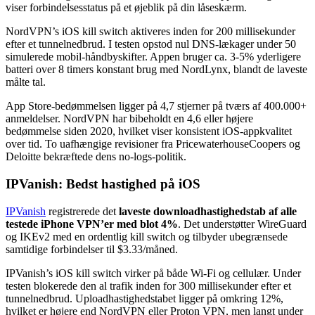
viser forbindelsesstatus på et øjeblik på din låseskærm.
NordVPN’s iOS kill switch aktiveres inden for 200 millisekunder
efter et tunnelnedbrud. I testen opstod nul DNS-lækager under 50
simulerede mobil-håndbyskifter. Appen bruger ca. 3-5% yderligere
batteri over 8 timers konstant brug med NordLynx, blandt de laveste
målte tal.
App Store-bedømmelsen ligger på 4,7 stjerner på tværs af 400.000+
anmeldelser. NordVPN har bibeholdt en 4,6 eller højere
bedømmelse siden 2020, hvilket viser konsistent iOS-appkvalitet
over tid. To uafhængige revisioner fra PricewaterhouseCoopers og
Deloitte bekræftede dens no-logs-politik.
IPVanish: Bedst hastighed på iOS
IPVanish
registrerede det
laveste downloadhastighedstab af alle
testede iPhone VPN’er med blot 4%
. Det understøtter WireGuard
og IKEv2 med en ordentlig kill switch og tilbyder ubegrænsede
samtidige forbindelser til $3.33/måned.
IPVanish’s iOS kill switch virker på både Wi-Fi og cellulær. Under
testen blokerede den al trafik inden for 300 millisekunder efter et
tunnelnedbrud. Uploadhastighedstabet ligger på omkring 12%,
hvilket er højere end NordVPN eller Proton VPN, men langt under