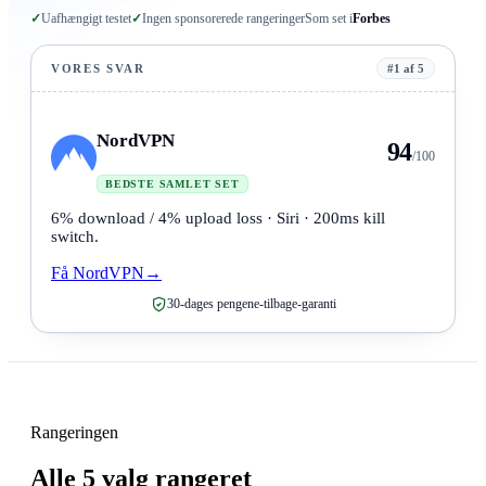
✓
Uafhængigt testet
✓
Ingen sponsorerede rangeringer
Som set i
Forbes
VORES SVAR
#1 af 5
NordVPN
94
/100
BEDSTE SAMLET SET
6% download / 4% upload loss · Siri · 200ms kill
switch.
Få NordVPN
→
30-dages pengene-tilbage-garanti
Rangeringen
Alle 5 valg rangeret