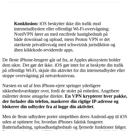
Konklusion:
iOS beskytter ikke din trafik mod
internetudbydere eller offentligt Wi-Fi-overvågning;
NordVPN fører an med encifrede hastighedstab på
både download og upload, mens Proton VPN er det
stærkeste privatlivsvalg med schweizisk jurisdiktion og
åben kildekode-reviderede apps.
De fleste iPhone-brugere går ud fra, at Apples økosystem holder
dem sikre. Det gør det ikke. iOS gør intet for at beskytte din trafik
på offentligt Wi-Fi, skjule din aktivitet for din internetudbyder eller
stoppe overvågning på netværksniveau.
Næsten en ud af fem iPhone-ejere springer yderligere
sikkerhedsværktøjer over, fordi de stoler på enheden. Angribere
målretter denne antagelse direkte.
En VPN krypterer hver pakke,
der forlader din telefon, maskerer din rigtige IP-adresse og
blokerer din udbyder fra at logge din aktivitet
.
Men de fleste udbydere porter simpelthen deres Android-app til iOS
uden at optimere for, hvordan iPhones faktisk fungerer.
Batteriafladning, uploadhastighedstab og fjernede funktioner følger.