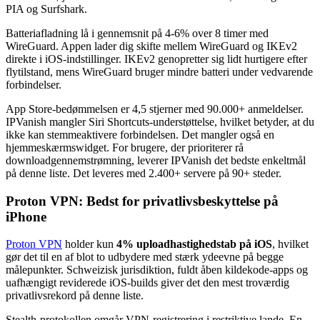
PIA og Surfshark.
Batteriafladning lå i gennemsnit på 4-6% over 8 timer med
WireGuard. Appen lader dig skifte mellem WireGuard og IKEv2
direkte i iOS-indstillinger. IKEv2 genopretter sig lidt hurtigere efter
flytilstand, mens WireGuard bruger mindre batteri under vedvarende
forbindelser.
App Store-bedømmelsen er 4,5 stjerner med 90.000+ anmeldelser.
IPVanish mangler Siri Shortcuts-understøttelse, hvilket betyder, at du
ikke kan stemmeaktivere forbindelsen. Det mangler også en
hjemmeskærmswidget. For brugere, der prioriterer rå
downloadgennemstrømning, leverer IPVanish det bedste enkeltmål
på denne liste. Det leveres med 2.400+ servere på 90+ steder.
Proton VPN: Bedst for privatlivsbeskyttelse på
iPhone
Proton VPN
holder kun
4% uploadhastighedstab på iOS
, hvilket
gør det til en af blot to udbydere med stærk ydeevne på begge
målepunkter. Schweizisk jurisdiktion, fuldt åben kildekode-apps og
uafhængigt reviderede iOS-builds giver det den mest troværdig
privatlivsrekord på denne liste.
Stealth-protokollen omgår VPN-registrering i restriktive lande. En