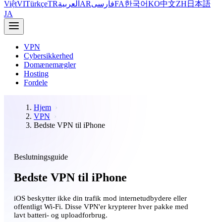
Việt
VI
Türkçe
TR
العربية
AR
فارسی
FA
한국어
KO
中文
ZH
日本語
JA
VPN
Cybersikkerhed
Domænemægler
Hosting
Fordele
Hjem
VPN
Bedste VPN til iPhone
Beslutningsguide
Bedste VPN til iPhone
iOS beskytter ikke din trafik mod internetudbydere eller
offentligt Wi-Fi. Disse VPN'er krypterer hver pakke med
lavt batteri- og uploadforbrug.