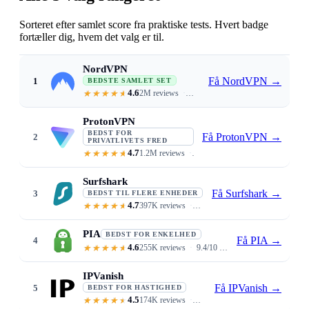
Sorteret efter samlet score fra praktiske tests. Hvert badge
fortæller dig, hvem det valg er til.
NordVPN
Få NordVPN
→
1
BEDSTE SAMLET SET
4.6
2M reviews
6% download / 4% upload loss · Siri
ProtonVPN
BEDST FOR
Få ProtonVPN
→
2
PRIVATLIVETS FRED
4.7
1.2M reviews
Swiss jurisdiction · open-source au
Surfshark
Få Surfshark
→
3
BEDST TIL FLERE ENHEDER
4.7
397K reviews
Unlimited devices · $1.99/mo · C
PIA
BEDST FOR ENKELHED
Få PIA
→
4
4.6
255K reviews
9.4/10 ease of use · 35,000+ servers · auto-connect on untrusted Wi-Fi
IPVanish
Få IPVanish
→
5
BEDST FOR HASTIGHED
4.5
174K reviews
Lowest 4% download loss · unlim