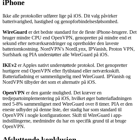
iPhone
Ikke alle protokoller udfører lige på iOS. Dit valg påvirker
batterivarighed, hastighed og genopforbindelsesfølsomhed.
WireGuard
er det bedste standard for de fleste iPhone-brugere. Det
bruger mindre CPU end OpenVPN, genopretter på mindre end et
sekund efter netværksændringer og opretholder den laveste
batteriomkostning. NordVPN’s NordLynx, IPVanish, Proton VPN,
Surfshark og PIA understøtter alle WireGuard på iOS.
IKEv2
er Apples nativt understøttede protokol. Det genopretter
hurtigere end OpenVPN efter flytilstand eller netværksskift.
Batteriafladning er sammenlignelig med WireGuard. IPVanish og
NordVPN tilbyder det som et alternativ på iOS.
OpenVPN
er den gamle mulighed. Det kræver en
tredjepartoimplementering på iOS, hvilket øger batteriafladningen
med 5-8% sammenlignet med WireGuard over 8 timer. PIA er den
eneste udbyder på denne liste, der stadig har som standard til
OpenVPN i nogle konfigurationer. Skift til WireGuard i app-
indstillingerne, medmindre du har en specifik grund til at bruge
OpenVPN.
Afsluttende konklusion