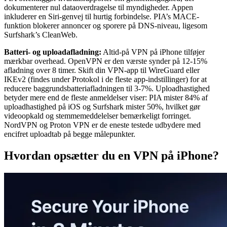
dokumenterer nul dataoverdragelse til myndigheder. Appen
inkluderer en Siri-genvej til hurtig forbindelse. PIA’s MACE-
funktion blokerer annoncer og sporere på DNS-niveau, ligesom
Surfshark’s CleanWeb.
Batteri- og uploadafladning:
Altid-på VPN på iPhone tilføjer
mærkbar overhead. OpenVPN er den værste synder på 12-15%
afladning over 8 timer. Skift din VPN-app til WireGuard eller
IKEv2 (findes under Protokol i de fleste app-indstillinger) for at
reducere baggrundsbatteriafladningen til 3-7%. Uploadhastighed
betyder mere end de fleste anmeldelser viser: PIA mister 84% af
uploadhastighed på iOS og Surfshark mister 50%, hvilket gør
videoopkald og stemmemeddelelser bemærkeligt forringet.
NordVPN og Proton VPN er de eneste testede udbydere med
encifret uploadtab på begge målepunkter.
Hvordan opsætter du en VPN på iPhone?