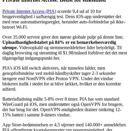
Private Internet Access (PIA)
scorede 9,4 ud af 10 for
brugervenlighed i uafhængig test. Dens iOS-app understøtter det
med rene automatiseringsregler, herunder auto-forbindelse på ikke-
betroet Wi-Fi.
Over 35.000 servere giver den største globale pulje på denne liste.
Uploadhastighedstabet på 84% er en bemærkelsesværdig
ulempe.
Videoopkald og stemmemeddelelser lider betydeligt. Til
daglig browsing og streaming til $1.98/måned forbliver det det mest
tilgængeligt indgangspunkt her.
PIA’s iOS kill switch aktiveres, når tunnelen falder, men
genopforbindelse ved mobil-håndbyskifter tager 2-3 sekunder
længere end NordVPN eller Proton VPN. Under det vindue
blokeres trafik i stedet for at blive lækket, hvilket er den korrekte
adfærd.
Batteriafladning målte 5-8% over 8 timer. PIA har som standard
WireGuard på iOS, men understøtter også OpenVPN for brugere,
der har brug for det. OpenVPN-muligheden drainer omkring 12-
15% batteri i samme 8-timers vindue.
App Store-bedømmelsen er 4,5 stjerner med 140.000+ anmeldelser.
PIA offentliggør kvartalsrapporter om gennemsigtighed, der