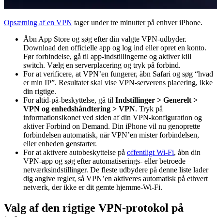
Opsætning af en VPN
tager under tre minutter på enhver iPhone.
Åbn App Store og søg efter din valgte VPN-udbyder.
Download den officielle app og log ind eller opret en konto.
Før forbindelse, gå til app-indstillingerne og aktiver kill
switch. Vælg en serverplacering og tryk på forbind.
For at verificere, at VPN’en fungerer, åbn Safari og søg “hvad
er min IP”. Resultatet skal vise VPN-serverens placering, ikke
din rigtige.
For altid-på-beskyttelse, gå til
Indstillinger > Generelt >
VPN og enhedshåndtering > VPN
. Tryk på
informationsikonet ved siden af din VPN-konfiguration og
aktiver Forbind on Demand. Din iPhone vil nu genoprette
forbindelsen automatisk, når VPN’en mister forbindelsen,
eller enheden genstarter.
For at aktivere autobeskyttelse på
offentligt Wi-Fi
, åbn din
VPN-app og søg efter automatiserings- eller betroede
netværksindstillinger. De fleste udbydere på denne liste lader
dig angive regler, så VPN’en aktiveres automatisk på ethvert
netværk, der ikke er dit gemte hjemme-Wi-Fi.
Valg af den rigtige VPN-protokol på