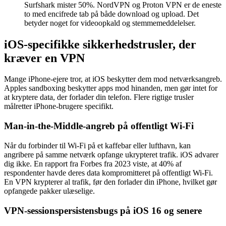
Surfshark mister 50%. NordVPN og Proton VPN er de eneste
to med encifrede tab på både download og upload. Det
betyder noget for videoopkald og stemmemeddelelser.
iOS-specifikke sikkerhedstrusler, der
kræver en VPN
Mange iPhone-ejere tror, at iOS beskytter dem mod netværksangreb.
Apples sandboxing beskytter apps mod hinanden, men gør intet for
at kryptere data, der forlader din telefon. Flere rigtige trusler
målretter iPhone-brugere specifikt.
Man-in-the-Middle-angreb på offentligt Wi-Fi
Når du forbinder til Wi-Fi på et kaffebar eller lufthavn, kan
angribere på samme netværk opfange ukrypteret trafik. iOS advarer
dig ikke. En rapport fra Forbes fra 2023 viste, at 40% af
respondenter havde deres data kompromitteret på offentligt Wi-Fi.
En VPN krypterer al trafik, før den forlader din iPhone, hvilket gør
opfangede pakker ulæselige.
VPN-sessionspersistensbugs på iOS 16 og senere