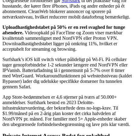
Ubegrænsede forbindelser gør
Surfshark
til det praktiske valg for
husstande, der kører flere iPhones, iPads og andre enheder på ét
abonnement. CleanWeb blokerer annoncer og sporere på
netværksniveau, hvilket reducerer mobilt dataforbrug bemærkeligt.
Uploadhastighedstabet på 50% er en reel svaghed for tunge
afsendere.
Videoopkald på FaceTime og Zoom viser mærkbar
kvalitetstab sammenlignet med NordVPN eller Proton VPN.
Downloadhastighedstabet ligger på omkring 11%, hvilket er
acceptabelt for streaming og browsing.
Surfshark’s iOS kill switch virker pålideligt på Wi-Fi. På cellulær
tager genopforbindelse 1-2 sekunder længere end NordVPN eller
IPVanish. Batteriafladning lå i gennemsnit på 5-7% over 8 timer
med WireGuard. Workaroundfunktionen på webstedsniveau (kaldet
Bypasser) lader dig udelukke specifikke domæner fra tunnelen
gennem Safari.
App Store-bedømmelsen er 4,6 stjerner på tværs af 50.000+
anmeldelser. Surfshark bestod en 2023 Deloitte-
infrastrukturvurdering, der bekræftede dens no-logs-krav. Til
$1.99/måned på en 2-årig plan koster det cirka halvdelen af
NordVPN pr. måned. For familier med 5+ Apple-enheder skaber
den ubegrænsede forbindelsesbegrænsning og lave pris klar værdi.
Private Internet Access: Bedst for enkelthed