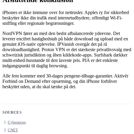
iPhones er ikke immune over for nettrusler. Apples ry for sikkerhed
beskytter ikke din trafik mod internetudbydere, offentligt Wi-Fi-
sniffing eller regionale begrænsninger.
NordVPN fører an med den bedst afbalancerede ydeevne. Det
leverer encifret hastighedstab på både download og upload med en
genuint iOS-nativ oplevelse. IPVanish overgår det på rå
downloadhastighed. Proton VPN er det stærkeste privatlivsvalg med
schweizisk jurisdiktion og åben kildekode-apps. Surfshark dækker
multi-enhed-husstande til den laveste pris. PIA er det enkleste
indgangspunkt til daglig browsing.
Alle fem kommer med 30-dages pengene-tilbage-garantier. Aktivér
Forbind on Demand efter opsætning, og din iPhone forbliver
beskyttet uden, at du skal tænke på det.
SOURCES
Cybernews
CNET