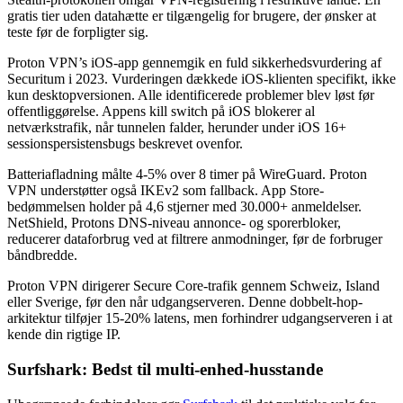
gratis tier uden datahætte er tilgængelig for brugere, der ønsker at
teste før de forpligter sig.
Proton VPN’s iOS-app gennemgik en fuld sikkerhedsvurdering af
Securitum i 2023. Vurderingen dækkede iOS-klienten specifikt, ikke
kun desktopversionen. Alle identificerede problemer blev løst før
offentliggørelse. Appens kill switch på iOS blokerer al
netværkstrafik, når tunnelen falder, herunder under iOS 16+
sessionspersistensbugs beskrevet ovenfor.
Batteriafladning målte 4-5% over 8 timer på WireGuard. Proton
VPN understøtter også IKEv2 som fallback. App Store-
bedømmelsen holder på 4,6 stjerner med 30.000+ anmeldelser.
NetShield, Protons DNS-niveau annonce- og sporerbloker,
reducerer dataforbrug ved at filtrere anmodninger, før de forbruger
båndbredde.
Proton VPN dirigerer Secure Core-trafik gennem Schweiz, Island
eller Sverige, før den når udgangserveren. Denne dobbelt-hop-
arkitektur tilføjer 15-20% latens, men forhindrer udgangserveren i at
kende din rigtige IP.
Surfshark: Bedst til multi-enhed-husstande