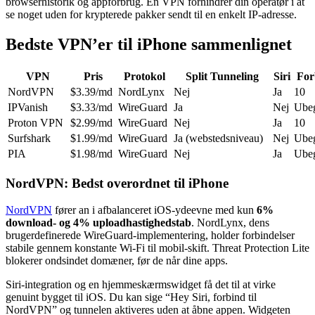
browserhistorik og appforbrug. En VPN forhindrer din operatør i at
se noget uden for krypterede pakker sendt til en enkelt IP-adresse.
Bedste VPN’er til iPhone sammenlignet
VPN
Pris
Protokol
Split Tunneling
Siri
For
NordVPN
$3.39/md
NordLynx
Nej
Ja
10
IPVanish
$3.33/md
WireGuard
Ja
Nej
Ube
Proton VPN
$2.99/md
WireGuard
Nej
Ja
10
Surfshark
$1.99/md
WireGuard
Ja (webstedsniveau)
Nej
Ube
PIA
$1.98/md
WireGuard
Nej
Ja
Ube
NordVPN: Bedst overordnet til iPhone
NordVPN
fører an i afbalanceret iOS-ydeevne med kun
6%
download- og 4% uploadhastighedstab
. NordLynx, dens
brugerdefinerede WireGuard-implementering, holder forbindelser
stabile gennem konstante Wi-Fi til mobil-skift. Threat Protection Lite
blokerer ondsindet domæner, før de når dine apps.
Siri-integration og en hjemmeskærmswidget få det til at virke
genuint bygget til iOS. Du kan sige “Hey Siri, forbind til
NordVPN” og tunnelen aktiveres uden at åbne appen. Widgeten