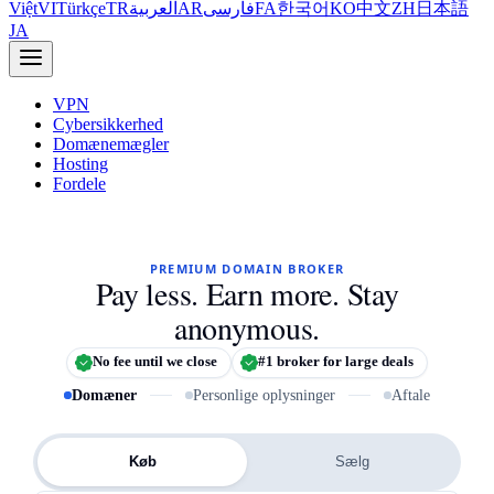
Việt
VI
Türkçe
TR
العربية
AR
فارسی
FA
한국어
KO
中文
ZH
日本語
JA
VPN
Cybersikkerhed
Domænemægler
Hosting
Fordele
PREMIUM DOMAIN BROKER
Pay less. Earn more. Stay
anonymous.
No fee until we close
#1 broker for large deals
Domæner
Personlige oplysninger
Aftale
De domæner du vil have hjælp med
Køb
Sælg