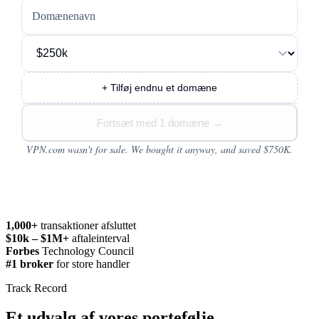
Domænenavn
+ Tilføj endnu et domæne
Fortsæt med 1 domæne
→
VPN.com wasn't for sale. We bought it anyway, and saved $750K.
1,000+
transaktioner afsluttet
$10k – $1M+
aftaleinterval
Forbes
Technology Council
#1 broker
for store handler
Track Record
Et udvalg af vores portefølje