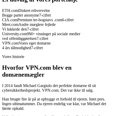
ETH.com
Diskret erhvervelse
Begge parter anonyme
7-cifret
CIA.com
Premium tre-bogstavs .com
6-cifret
Meet.com
Andre mæglere fejlede
Vi lukkede den
7-cifret
University.com
9M+ visninger på sociale medier
ved offentliggørelsen
7-cifret
VPN.com
Vores eget domæne
4 års tålmodighed
7-cifret
Vores historie
Hvorfor VPN.com blev en
domænemægler
I 2014 fandt Michael Gargiulo det perfekte domæne til sit
cybersikkerhedsprojekt. VPN.com. Det var ikke til salg.
Han brugte fire år på at opbygge et forhold til ejeren. Intet pres.
Ingen ultimatummer. Da ejeren endelig var klar, var Michael det
første opkald.