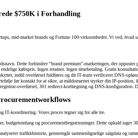
ede $750K i Forhandling
ups, mid-market brands og Fortune 100-virksomheder. Vi ved, hvad sælg
dsnavn. Dette forhindrer “brand premium”-markeringen, der oppuster pr
ndelige købspris. Ingen retainer. Ingen timebetaling. Gratis konsultation
kyttet, indtil overførsel fuldføres og dit IT-team verificerer DNS-opløs
ølje før kontakt for at sikre, at måldomænet styrker din IP-position, 
 registrar-overførsel, 301 redirect-kortlægning og DNS-konfiguration. 
 Procurementworkflows
 IT-koordinering. Vores proces tegner sig for alle tre.
jer, budgetomfang og procurementbegrænsninger. Dette opkald tager 30 
 analyserer trafikkhistorie, gennemgår sammenlignelige salgdata og ram