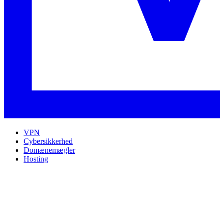
VPN
Cybersikkerhed
Domænemægler
Hosting