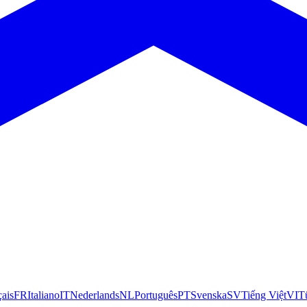
çais
FR
Italiano
IT
Nederlands
NL
Português
PT
Svenska
SV
Tiếng Việt
VI
T