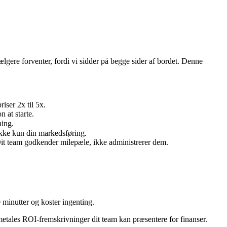
ere forventer, fordi vi sidder på begge sider af bordet. Denne
iser 2x til 5x.
 at starte.
ning.
ikke kun din markedsføring.
Dit team godkender milepæle, ikke administrerer dem.
minutter og koster ingenting.
metales ROI-fremskrivninger dit team kan præsentere for finanser.