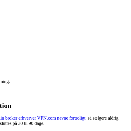
kning.
tion
in broker
erhverver VPN.com navne fortroligt
, så sælgere aldrig
luttes på 30 til 90 dage.