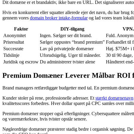
Dit domæne er et brandaktiv, ikke bare en URL. Det signaliserer autor
Hvis en konkurrent eller squatter allerede ejer det navn, du har brug f
gennem vores
domain broker intake-formular
og lad vores team lokali
Faktor
DIY-tilgang
VPN.
Anonymitet
Ingen. Sælger ser dit brand.
Fuld. Anonym 
Prisresultat
Sælger oppustes “brand premium”
Forhandlet til
Succesrate
Lav på privatejede domæner
Høj. $75M+ i l
Tidslinje
Uforudsigelig. Uger til måneder.
30 til 90 dage,
Juridisk og escrow
Du administrerer tvister alene
Håndteret end-
Premium Domæner Leverer Målbar ROI f
Brand managers retfærdiggør budgetter med tal. En premium domæne
Kunder stoler på rene, professionelle adresser. Et
stærkt domænenavn
kvalitetsscores forbedres. Hver dollar sparet på CPC samles over milli
Premium domæner stopper også efterligninger. Cybersquattere målrette
og varemærkekrav, hvis tvister opstår senere.
Nøgleordrige domæner præsterer stadig bedre i organisk søgning. De un