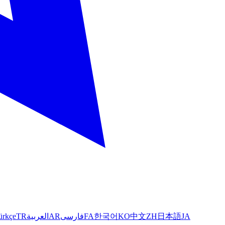
ürkçe
TR
العربية
AR
فارسی
FA
한국어
KO
中文
ZH
日本語
JA