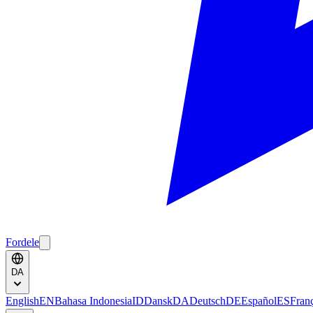
Fordele
DA
English
EN
Bahasa Indonesia
ID
Dansk
DA
Deutsch
DE
Español
ES
Fran