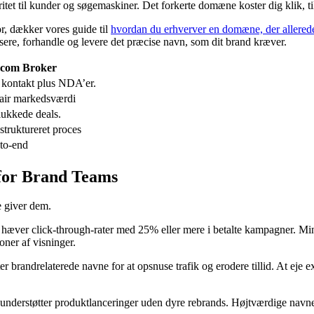
itet til kunder og søgemaskiner. Det forkerte domæne koster dig klik, t
or, dækker vores guide til
hvordan du erhverver en domæne, der allerede
sere, forhandle og levere det præcise navn, som dit brand kræver.
com Broker
kontakt plus NDA’er.
 fair markedsværdi
ukkede deals.
 struktureret proces
to-end
or Brand Teams
 giver dem.
hæver click-through-rater med 25% eller mere i betalte kampagner. Mi
oner af visninger.
r brandrelaterede navne for at opsnuse trafik og erodere tillid. At ej
derstøtter produktlanceringer uden dyre rebrands. Højtværdige navne sæt