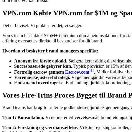
som din CFO kan forstå.
VPN.com Købte VPN.com for $1M og Spar
Det er beviset. Vi praktiserer det, vi sælger.
Vores team har lukket $75M+ i premium domænetransaktioner for start
erfaring oversættes direkte til besparelser for dit brand.
Hvordan vi beskytter brand managers specifikt:
Anonym fra første opkald.
Sælgere lærer aldrig dit virksomhe
Succesbaserede gebyrer kun.
Typisk provision er 15% af den e
[1]
Fortrolig escrow gennem
Escrow.com
.
Midler forbliver bes
Varemærkejusteret strategi.
Vi gennemgår din varemærkeportef
End-to-end overdragelse.
Forhandling, juridisk koordinering,
Vores Fire-Trins Proces Bygget til Brand
Brand teams har brug for interne godkendelser, juridisk gennemgang og
Trin 1: Konsultation.
Vi definerer erhvervelsesmål, brandretningslin
Trin 2: Forskning og værdiansættelse.
Vi kører ejershipkontroller,