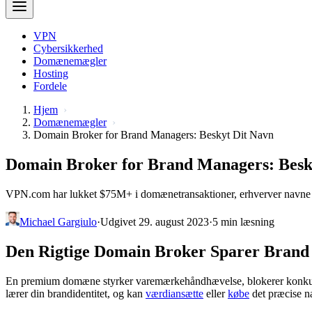
VPN
Cybersikkerhed
Domænemægler
Hosting
Fordele
Hjem
Domænemægler
Domain Broker for Brand Managers: Beskyt Dit Navn
Domain Broker for Brand Managers: Besk
VPN.com har lukket $75M+ i domænetransaktioner, erhverver navne fort
Michael Gargiulo
·
Udgivet 29. august 2023
·
5 min læsning
Den Rigtige Domain Broker Sparer Brand
En premium domæne styrker varemærkehåndhævelse, blokerer konkur
lærer din brandidentitet, og kan
værdiansætte
eller
købe
det præcise na