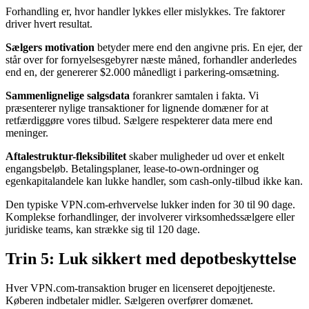
Forhandling er, hvor handler lykkes eller mislykkes. Tre faktorer
driver hvert resultat.
Sælgers motivation
betyder mere end den angivne pris. En ejer, der
står over for fornyelsesgebyrer næste måned, forhandler anderledes
end en, der genererer $2.000 månedligt i parkering-omsætning.
Sammenlignelige salgsdata
forankrer samtalen i fakta. Vi
præsenterer nylige transaktioner for lignende domæner for at
retfærdiggøre vores tilbud. Sælgere respekterer data mere end
meninger.
Aftalestruktur-fleksibilitet
skaber muligheder ud over et enkelt
engangsbeløb. Betalingsplaner, lease-to-own-ordninger og
egenkapitalandele kan lukke handler, som cash-only-tilbud ikke kan.
Den typiske VPN.com-erhvervelse lukker inden for 30 til 90 dage.
Komplekse forhandlinger, der involverer virksomhedssælgere eller
juridiske teams, kan strække sig til 120 dage.
Trin 5: Luk sikkert med depotbeskyttelse
Hver VPN.com-transaktion bruger en licenseret depojtjeneste.
Køberen indbetaler midler. Sælgeren overfører domænet.