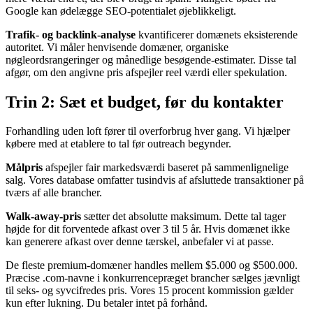
Google kan ødelægge SEO-potentialet øjeblikkeligt.
Trafik- og backlink-analyse
kvantificerer domænets eksisterende
autoritet. Vi måler henvisende domæner, organiske
nøgleordsrangeringer og månedlige besøgende-estimater. Disse tal
afgør, om den angivne pris afspejler reel værdi eller spekulation.
Trin 2: Sæt et budget, før du kontakter
Forhandling uden loft fører til overforbrug hver gang. Vi hjælper
købere med at etablere to tal før outreach begynder.
Målpris
afspejler fair markedsværdi baseret på sammenlignelige
salg. Vores database omfatter tusindvis af afsluttede transaktioner på
tværs af alle brancher.
Walk-away-pris
sætter det absolutte maksimum. Dette tal tager
højde for dit forventede afkast over 3 til 5 år. Hvis domænet ikke
kan generere afkast over denne tærskel, anbefaler vi at passe.
De fleste premium-domæner handles mellem $5.000 og $500.000.
Præcise .com-navne i konkurrencepræget brancher sælges jævnligt
til seks- og syvcifredes pris. Vores 15 procent kommission gælder
kun efter lukning. Du betaler intet på forhånd.