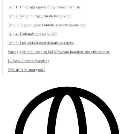
Trin 1: Undersøg ejerskab og domænhistorie
Trin 2: Sæt et budget, før du kontakter
Trin 3: Tag anonymt kontakt gennem en mægler
Trin 4: Forhandl pris og vilkår
Trin 5: Luk sikkert med depotbeskyttelse
Spring gætteriet over og lad VPN.com håndtere din erhvervelse
Udforsk domænemægling
Ofte stillede spørgsmål