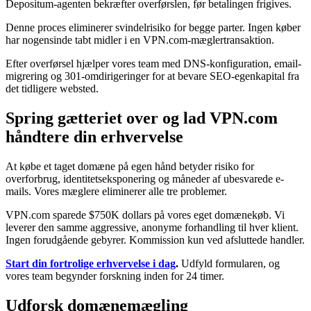
Depositum-agenten bekræfter overførslen, før betalingen frigives.
Denne proces eliminerer svindelrisiko for begge parter. Ingen køber
har nogensinde tabt midler i en VPN.com-mæglertransaktion.
Efter overførsel hjælper vores team med DNS-konfiguration, email-
migrering og 301-omdirigeringer for at bevare SEO-egenkapital fra
det tidligere websted.
Spring gætteriet over og lad VPN.com
håndtere din erhvervelse
At købe et taget domæne på egen hånd betyder risiko for
overforbrug, identitetseksponering og måneder af ubesvarede e-
mails. Vores mæglere eliminerer alle tre problemer.
VPN.com sparede $750K dollars på vores eget domænekøb. Vi
leverer den samme aggressive, anonyme forhandling til hver klient.
Ingen forudgående gebyrer. Kommission kun ved afsluttede handler.
Start din fortrolige erhvervelse i dag
.
Udfyld formularen, og
vores team begynder forskning inden for 24 timer.
Udforsk domænemægling