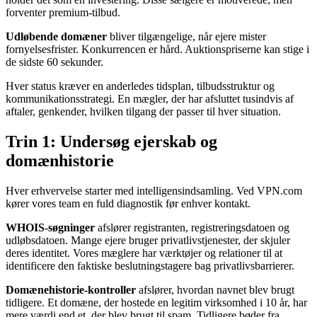
forventer premium-tilbud.
Udløbende domæner
bliver tilgængelige, når ejere mister
fornyelsesfrister. Konkurrencen er hård. Auktionspriserne kan stige i
de sidste 60 sekunder.
Hver status kræver en anderledes tidsplan, tilbudsstruktur og
kommunikationsstrategi. En mægler, der har afsluttet tusindvis af
aftaler, genkender, hvilken tilgang der passer til hver situation.
Trin 1: Undersøg ejerskab og
domænhistorie
Hver erhvervelse starter med intelligensindsamling. Ved VPN.com
kører vores team en fuld diagnostik før enhver kontakt.
WHOIS-søgninger
afslører registranten, registreringsdatoen og
udløbsdatoen. Mange ejere bruger privatlivstjenester, der skjuler
deres identitet. Vores mæglere har værktøjer og relationer til at
identificere den faktiske beslutningstagere bag privatlivsbarrierer.
Domænehistorie-kontroller
afslører, hvordan navnet blev brugt
tidligere. Et domæne, der hostede en legitim virksomhed i 10 år, har
mere værdi end et, der blev brugt til spam. Tidligere bøder fra