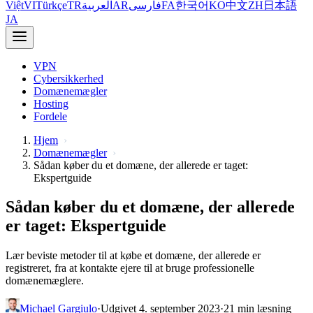
Việt
VI
Türkçe
TR
العربية
AR
فارسی
FA
한국어
KO
中文
ZH
日本語
JA
VPN
Cybersikkerhed
Domænemægler
Hosting
Fordele
Hjem
Domænemægler
Sådan køber du et domæne, der allerede er taget:
Ekspertguide
Sådan køber du et domæne, der allerede
er taget: Ekspertguide
Lær beviste metoder til at købe et domæne, der allerede er
registreret, fra at kontakte ejere til at bruge professionelle
domænemæglere.
Michael Gargiulo
·
Udgivet 4. september 2023
·
21 min læsning