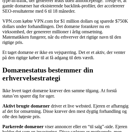
type-in-trafik, der genererer leads uden annoncepenge. Tredje er, at
gamle domæner har eksisterende backlink-profiler, der accelererer
SEO-resultaterne med 6 til 18 måneder.
VPN.com købte VPN.com for $1 million dollars og sparede $750K
dollars under forhandlingen. Det domæne forankrer nu en
virksomhed, der genererer millioner i årlig omsætning.
Matematikken fungerer, når du erhverver det rigtige navn til den
rigtige pris.
Et taget domæne er ikke en vejspærring. Det er et aktiv, der venter
på den rigtige køber til at få adgang til dets værdi.
Domænestatus bestemmer din
erhvervelsestrategi
Ikke hvert taget domæne kræver den samme tilgang. At forstå
status’en sparer dig for uger.
Aktivt brugte domæner
driver et live websted. Ejeren er afhængig
af det for omsætning. Disse kræver den mest dygtig forhandling og
ofte den højeste pris.
Parkerede domæner
viser annoncer eller en “til salg”-side. Ejeren
holder det som en investering. Disse sælgere er motiverede, men