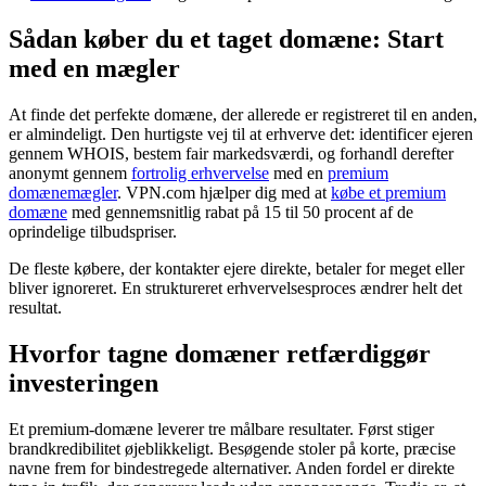
Sådan køber du et taget domæne: Start
med en mægler
At finde det perfekte domæne, der allerede er registreret til en anden,
er almindeligt. Den hurtigste vej til at erhverve det: identificer ejeren
gennem WHOIS, bestem fair markedsværdi, og forhandl derefter
anonymt gennem
fortrolig erhvervelse
med en
premium
domænemægler
. VPN.com hjælper dig med at
købe et premium
domæne
med gennemsnitlig rabat på 15 til 50 procent af de
oprindelige tilbudspriser.
De fleste købere, der kontakter ejere direkte, betaler for meget eller
bliver ignoreret. En struktureret erhvervelsesproces ændrer helt det
resultat.
Hvorfor tagne domæner retfærdiggør
investeringen
Et premium-domæne leverer tre målbare resultater. Først stiger
brandkredibilitet øjeblikkeligt. Besøgende stoler på korte, præcise
navne frem for bindestregede alternativer. Anden fordel er direkte