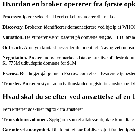
Hvordan en broker opererer fra første opka
Processen følger seks trin. Hvert enkelt reducerer din risiko.
Discovery.
Brokeren identificerer domæneejerere ved hjælp af WHOIS-r
Valuation.
De vurderer værdi baseret på domænelængde, TLD, brandabi
Outreach.
Anonym kontakt beskytter din identitet. Navngivet outreach
Negotiation.
Brokers udnytter markedsdata og kreative aftalestruktu
$1.775M udbudspris domæne for $1M.
Escrow.
Betalinger går gennem Escrow.com eller tilsvarende tjenester
Transfer.
Brokeren styrer autorisationskoder, registrator-pushes og 
Hvad skal du se efter ved ansættelse af en
Fem kriterier adskiller fagfolk fra amatører.
Transaktionsvolumen.
Spørg om samlet aftaleværdi, ikke kun aftale
Garanteret anonymitet.
Din identitet bør forblive skjult fra den før