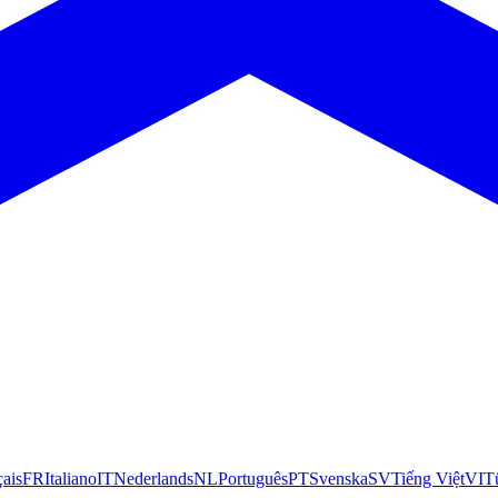
çais
FR
Italiano
IT
Nederlands
NL
Português
PT
Svenska
SV
Tiếng Việt
VI
T