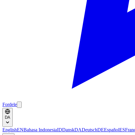
Fordele
DA
English
EN
Bahasa Indonesia
ID
Dansk
DA
Deutsch
DE
Español
ES
Fran