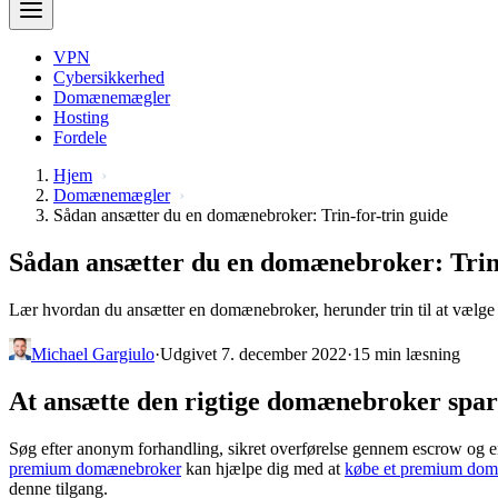
VPN
Cybersikkerhed
Domænemægler
Hosting
Fordele
Hjem
Domænemægler
Sådan ansætter du en domænebroker: Trin-for-trin guide
Sådan ansætter du en domænebroker: Trin-
Lær hvordan du ansætter en domænebroker, herunder trin til at vælge d
Michael Gargiulo
·
Udgivet 7. december 2022
·
15 min læsning
At ansætte den rigtige domænebroker spare
Søg efter anonym forhandling, sikret overførelse gennem escrow og en 
premium domænebroker
kan hjælpe dig med at
købe et premium do
denne tilgang.