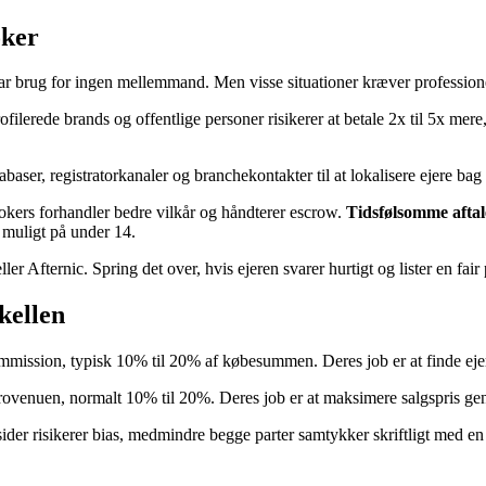
oker
r brug for ingen mellemmand. Men visse situationer kræver profession
ofilerede brands og offentlige personer risikerer at betale 2x til 5x me
er, registratorkanaler og branchekontakter til at lokalisere ejere bag p
kers forhandler bedre vilkår og håndterer escrow.
Tidsfølsomme aftal
 muligt på under 14.
Afternic. Spring det over, hvis ejeren svarer hurtigt og lister en fair p
kellen
mission, typisk 10% til 20% af købesummen. Deres job er at finde ejeren
rovenuen, normalt 10% til 20%. Deres job er at maksimere salgspris gen
 sider risikerer bias, medmindre begge parter samtykker skriftligt med 