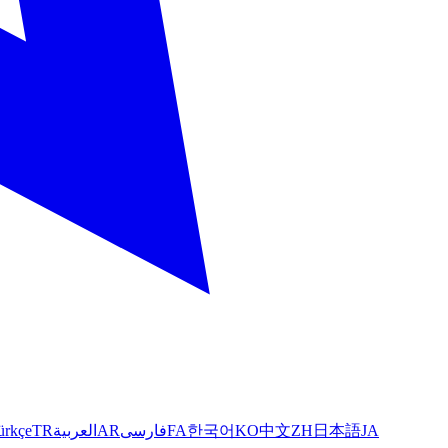
ürkçe
TR
العربية
AR
فارسی
FA
한국어
KO
中文
ZH
日本語
JA