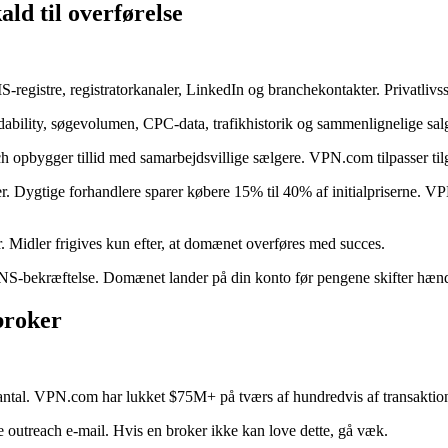
ld til overførelse
egistre, registratorkanaler, LinkedIn og branchekontakter. Privatlivss
lity, søgevolumen, CPC-data, trafikhistorik og sammenlignelige salg.
 opbygger tillid med samarbejdsvillige sælgere. VPN.com tilpasser tilga
rer. Dygtige forhandlere sparer købere 15% til 40% af initialpriserne
. Midler frigives kun efter, at domænet overføres med succes.
DNS-bekræftelse. Domænet lander på din konto før pengene skifter hænd
 broker
antal. VPN.com har lukket $75M+ på tværs af hundredvis af transaktio
ste outreach e-mail. Hvis en broker ikke kan love dette, gå væk.