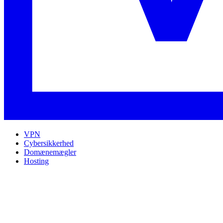
VPN
Cybersikkerhed
Domænemægler
Hosting