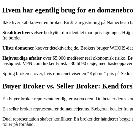
Hvem har egentlig brug for en domænebr
Ikke hver køb kræver en broker. En $12 registrering på Namecheap ha
Stealth-erhvervelser
beskytter din identitet mod prisstigninger. Højpr
fra bordet.
Uliste domæner
kræver detektivarbejde. Brokers bruger WHOIS-databas
Højtværdige aftaler
over $5.000 medfører reel økonomisk risiko. Bro
hastighed. VPN.com lukker typisk i 30 til 90 dage, med hasteopgaver
Spring brokeren over, hvis domænet viser en “Køb nu”-pris på Sedo eller 
Buyer Broker vs. Seller Broker: Kend fors
En buyer broker repræsenterer dig, erhverveeren. Du betaler deres kom
En seller broker repræsenterer domæneejerens. Sælgeren betaler fra p
Dual representation skaber konflikter. En broker der håndterer begge
roller på forhånd.