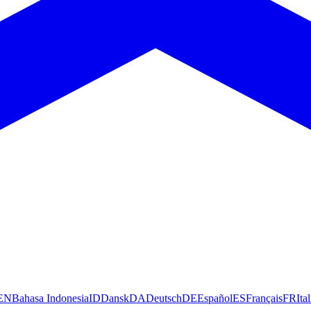
EN
Bahasa Indonesia
ID
Dansk
DA
Deutsch
DE
Español
ES
Français
FR
Ita