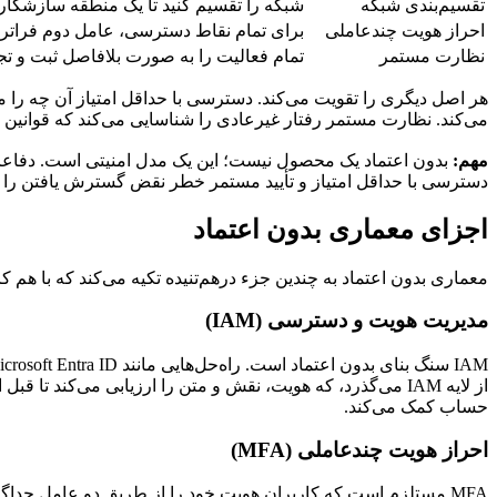
تقسیم‌بندی شبکه
شبکه را تقسیم کنید تا یک منطقه سازشکار
احراز هویت چندعاملی
برای تمام نقاط دسترسی، عامل دوم فراتر ا
نظارت مستمر
تمام فعالیت را به صورت بلافاصل ثبت و تجزی
هر اصل دیگری را تقویت می‌کند. دسترسی با حداقل امتیاز آن چه را 
می‌کند. نظارت مستمر رفتار غیرعادی را شناسایی می‌کند که قوانین استاتیک آن را놓칠 می‌دهند. این اصول در کنار هم لایه‌های همپوشانی از دفاع ایجاد می‌کنند که خطر نق
مهم:
بدون اعتماد یک محصول نیست؛ این یک مدل امنیتی است. دفاعات 
دسترسی با حداقل امتیاز و تأیید مستمر خطر نقض گسترش یافتن را
اجزای معماری بدون اعتماد
معماری بدون اعتماد به چندین جزء درهم‌تنیده تکیه می‌کند که با هم کا
مدیریت هویت و دسترسی (IAM)
از لایه IAM می‌گذرد، که هویت، نقش و متن را ارزیابی می‌کند تا قبل از تصمیم اجازه یا عدم اجازه. شیوه‌های قوی
حساب کمک می‌کند.
احراز هویت چندعاملی (MFA)
MFA مستلزم است که کاربران هویت خود را از طریق دو عامل جداگا