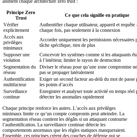
animent chaque architecture zero trust :
Principe Zero
Ce que cela signifie en pratique
Trust
Vérifier
Authentifier chaque utilisateur, appareil et requête
explicitement
chaque fois, pas seulement à la connexion
Accès aux
Accorder uniquement les permissions nécessaires 
privilèges
tâche spécifique, rien de plus
minimaux
Supposer une
Concevoir les systèmes comme si les attaquants éta
violation
à l’intérieur, limiter le rayon de destruction
Segmentation du
Diviser le réseau pour qu’une zone compromise ne
réseau
pas se propager latéralement
Authentification
Exiger un second facteur au-delà du mot de passe 
multifacteur
les points d’accès
Surveillance
Enregistrer et analyser toute activité en temps réel
continue
détecter les anomalies rapidement
Chaque principe renforce les autres. L’accès aux privilèges
minimaux limite ce qu’un compte compromis peut atteindre. La
segmentation réseau contient les dégâts si un attaquant contourne
l’authentification. La surveillance continue détecte les
comportements anormaux que les règles statiques manqueraient.
Ensemble, ces principes créent des couches de défense qui se