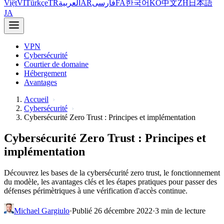
Việt
VI
Türkçe
TR
العربية
AR
فارسی
FA
한국어
KO
中文
ZH
日本語
JA
VPN
Cybersécurité
Courtier de domaine
Hébergement
Avantages
Accueil
Cybersécurité
Cybersécurité Zero Trust : Principes et implémentation
Cybersécurité Zero Trust : Principes et
implémentation
Découvrez les bases de la cybersécurité zero trust, le fonctionnement
du modèle, les avantages clés et les étapes pratiques pour passer des
défenses périmètriques à une vérification d'accès continue.
Michael Gargiulo
·
Publié 26 décembre 2022
·
3 min de lecture