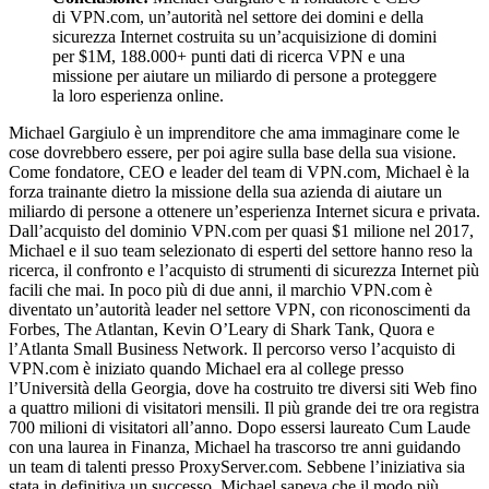
di VPN.com, un’autorità nel settore dei domini e della
sicurezza Internet costruita su un’acquisizione di domini
per $1M, 188.000+ punti dati di ricerca VPN e una
missione per aiutare un miliardo di persone a proteggere
la loro esperienza online.
Michael Gargiulo è un imprenditore che ama immaginare come le
cose dovrebbero essere, per poi agire sulla base della sua visione.
Come fondatore, CEO e leader del team di VPN.com, Michael è la
forza trainante dietro la missione della sua azienda di aiutare un
miliardo di persone a ottenere un’esperienza Internet sicura e privata.
Dall’acquisto del dominio VPN.com per quasi $1 milione nel 2017,
Michael e il suo team selezionato di esperti del settore hanno reso la
ricerca, il confronto e l’acquisto di strumenti di sicurezza Internet più
facili che mai. In poco più di due anni, il marchio VPN.com è
diventato un’autorità leader nel settore VPN, con riconoscimenti da
Forbes, The Atlantan, Kevin O’Leary di Shark Tank, Quora e
l’Atlanta Small Business Network. Il percorso verso l’acquisto di
VPN.com è iniziato quando Michael era al college presso
l’Università della Georgia, dove ha costruito tre diversi siti Web fino
a quattro milioni di visitatori mensili. Il più grande dei tre ora registra
700 milioni di visitatori all’anno. Dopo essersi laureato Cum Laude
con una laurea in Finanza, Michael ha trascorso tre anni guidando
un team di talenti presso ProxyServer.com. Sebbene l’iniziativa sia
stata in definitiva un successo, Michael sapeva che il modo più