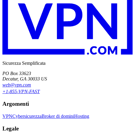
Sicurezza Semplificata
PO Box 33623
Decatur, GA 30033 US
web@vpn.com
+1-855-VPN-FAST
Argomenti
VPN
Cybersicurezza
Broker di domini
Hosting
Legale