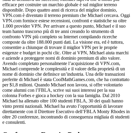
efficace per costruire un marchio globale è sul miglior terreno
disponibile. Dopo quattro anni di ricerca del miglior dominio,
VPN.com è diventato il terreno premium che Michael cercava. Oggi
VPN.com fornisce estese recensioni, confronti e statistiche su oltre
1.000 provider VPN. Per arrivare a questo punto, Michael e il suo
team hanno trascorso più di tre anni creando lo strumento di
confronto VPN più completo su Internet compilando ricerche
composte da oltre 188.000 punti dati. La visione era, ed è tuttora,
consentire a chiunque di trovare il miglior VPN per le proprie
esigenze e budget in pochi clic. Oltre ai VPN, Michael aiuta marchi
e aziende a proteggere nomi di dominio premium di alto valore.
Avendo completato personalmente l’acquisizione di VPN.com,
Michael comprende le complessità e il valore della proprietà di un
nome di dominio che definisce un’industria. Una delle transazioni
preferite di Michael è stata CoolMathGames.com, che ha contrattato
per $1,8 milioni. Quando Michael non lavora, si offre volontario
come alumni con l’FBLA, scrive sui suoi interessi per la sua
colonna Forbes e gioca a hockey con la sua famiglia. Dal 2010
Michael ha allenato oltre 100 studenti FBLA, 30 dei quali hanno
vinto premi nazionali. Michael ha avuto l’opportunità di lavorare
direttamente con il Direttore Esecutivo dell’FBLA Monty Rhodes in
oltre 20 conferenze, incontrando di conseguenza migliaia di studenti
e consulenti.