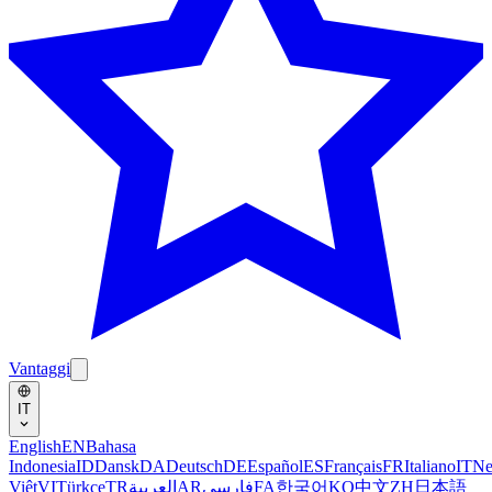
Vantaggi
IT
English
EN
Bahasa
Indonesia
ID
Dansk
DA
Deutsch
DE
Español
ES
Français
FR
Italiano
IT
Ne
Việt
VI
Türkçe
TR
العربية
AR
فارسی
FA
한국어
KO
中文
ZH
日本語