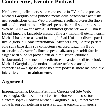
Conferenze, Eventi e Podcast
Negli eventi, nelle interviste e come ospite in TV, radio e podcast,
Michael Gargiulo parla principalmente della conoscenza acquisita
nell’acquisizione di siti Web promettenti e nella loro crescita fino a
milioni di utenti mensili. Michael spesso ricorda il suo primo sito
Web nel 2007 — che aveva 10 visitatori giornalieri — e illustra le
lezioni imparate facendolo crescere fino a 4 milioni di utenti mensili.
Michael ha parlato a eventi in tutto gli Stati Uniti e in diversi paesi a
livello globale. Come imprenditore, Michael Gargiulo può parlare
solo sulla base della sua competenza ed esperienza, ma il suo
materiale può essere facilmente personalizzato per soddisfare le
esigenze di pubblici provenienti da tutti i settori, culture e
background. Come mentore dedicato e appassionato di tecnologia,
Michael Gargiulo gode molto di parlare nelle sue aree di
competenza — è spesso disposto a fare podcast, show radiofonici e
interviste virtuali
gratuitamente
.
Argomenti
Imprenditorialità, Domini Premium, Crescita del Sito Web,
Tecnologia, Sicurezza Internet e altro. Non vedi il tuo settore
elencato sopra? Contatta Michael Gargiulo di seguito per vedere
come la sua competenza si presta ai tuoi argomenti di interesse.