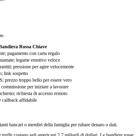
ne.
Bandiera Rossa Chiave
nte; pagamento con carta regalo
hiamate; legame emotivo veloce
antiti; pressione per agire velocemente
; link sospetto
 prezzo troppo bello per essere vero
; commissione per iniziare a lavorare
chiesto; richiesta di accesso remoto
e callback affidabile
anti bancari o membri della famiglia per rubare denaro o dati.
truffe costano agli americani 2,7 miliardi di dollari. Le bandiere rosse