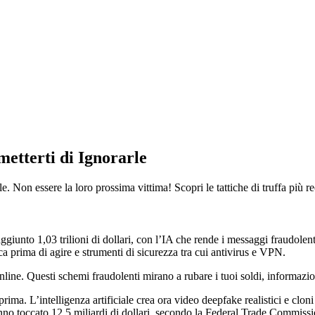
etterti di Ignorarle
e. Non essere la loro prossima vittima! Scopri le tattiche di truffa più 
aggiunto 1,03 trilioni di dollari, con l’IA che rende i messaggi fraudole
ca prima di agire e strumenti di sicurezza tra cui antivirus e VPN.
 online. Questi schemi fraudolenti mirano a rubare i tuoi soldi, informazio
rima. L’intelligenza artificiale crea ora video deepfake realistici e cloni
e hanno toccato 12,5 miliardi di dollari, secondo la Federal Trade Commi