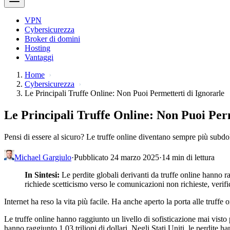
VPN
Cybersicurezza
Broker di domini
Hosting
Vantaggi
Home
Cybersicurezza
Le Principali Truffe Online: Non Puoi Permetterti di Ignorarle
Le Principali Truffe Online: Non Puoi Perm
Pensi di essere al sicuro? Le truffe online diventano sempre più subdol
Michael Gargiulo
·
Pubblicato 24 marzo 2025
·
14 min di lettura
In Sintesi:
Le perdite globali derivanti da truffe online hanno r
richiede scetticismo verso le comunicazioni non richieste, verifi
Internet ha reso la vita più facile. Ha anche aperto la porta alle truffe
Le truffe online hanno raggiunto un livello di sofisticazione mai visto p
hanno raggiunto 1,03 trilioni di dollari. Negli Stati Uniti, le perdit