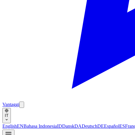
Vantaggi
IT
English
EN
Bahasa Indonesia
ID
Dansk
DA
Deutsch
DE
Español
ES
Fran