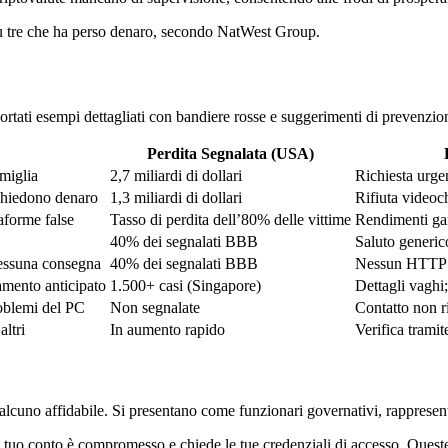
o su tre che ha perso denaro, secondo NatWest Group.
iportati esempi dettagliati con bandiere rosse e suggerimenti di prevenzio
Perdita Segnalata (USA)
miglia
2,7 miliardi di dollari
Richiesta urge
ichiedono denaro
1,3 miliardi di dollari
Rifiuta videoc
aforme false
Tasso di perdita dell’80% delle vittime
Rendimenti gar
40% dei segnalati BBB
Saluto generico
nessuna consegna
40% dei segnalati BBB
Nessun HTTPS;
amento anticipato
1.500+ casi (Singapore)
Dettagli vaghi
oblemi del PC
Non segnalate
Contatto non ri
ltri
In aumento rapido
Verifica tramit
lcuno affidabile. Si presentano come funzionari governativi, rappresent
 tuo conto è compromesso e chiede le tue credenziali di accesso. Queste 