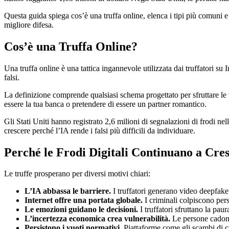
Questa guida spiega cos’è una truffa online, elenca i tipi più comuni e c
migliore difesa.
Cos’è una Truffa Online?
Una truffa online è una tattica ingannevole utilizzata dai truffatori su
falsi.
La definizione comprende qualsiasi schema progettato per sfruttare le v
essere la tua banca o pretendere di essere un partner romantico.
Gli Stati Uniti hanno registrato 2,6 milioni di segnalazioni di frodi ne
crescere perché l’IA rende i falsi più difficili da individuare.
Perché le Frodi Digitali Continuano a Cre
Le truffe prosperano per diversi motivi chiari:
L’IA abbassa le barriere.
I truffatori generano video deepfake 
Internet offre una portata globale.
I criminali colpiscono per
Le emozioni guidano le decisioni.
I truffatori sfruttano la paur
L’incertezza economica crea vulnerabilità.
Le persone cadono 
Persistono i vuoti normativi.
Piattaforme come gli scambi di cr