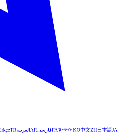
ürkçe
TR
العربية
AR
فارسی
FA
한국어
KO
中文
ZH
日本語
JA