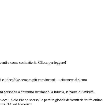
recenti e come combatterle. Clicca per leggere!
nti e i deepfake sempre più convincenti — rimanere al sicuro
ni personali o entrambi sfruttando la fiducia, la paura o l’avidità.
 vocali. Solo l’anno scorso, le perdite globali derivanti da truffe online
ssion (FTC)ed Experian.