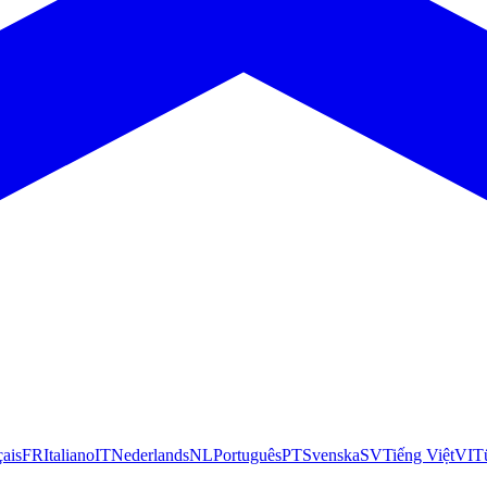
çais
FR
Italiano
IT
Nederlands
NL
Português
PT
Svenska
SV
Tiếng Việt
VI
T