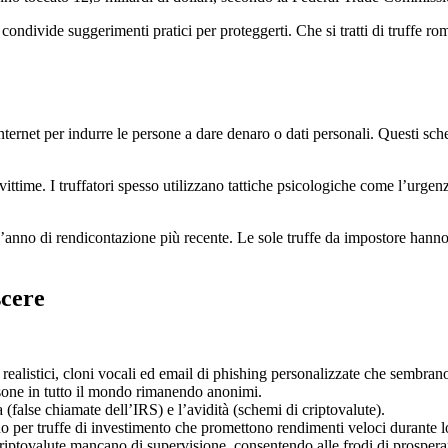
ondivide suggerimenti pratici per proteggerti. Che si tratti di truffe roma
 Internet per indurre le persone a dare denaro o dati personali. Questi sc
ittime. I truffatori spesso utilizzano tattiche psicologiche come l’urgenz
ll’anno di rendicontazione più recente. Le sole truffe da impostore hanno 
scere
realistici, cloni vocali ed email di phishing personalizzate che sembrano
sone in tutto il mondo rimanendo anonimi.
a (false chiamate dell’IRS) e l’avidità (schemi di criptovalute).
per truffe di investimento che promettono rendimenti veloci durante lo 
iptovalute mancano di supervisione, consentendo alle frodi di prospera