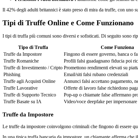
Il 42% degli adulti britannici è stato preso di mira da truffe, con un
Tipi di Truffe Online e Come Funzionano
I tipi di truffa più comuni sono diversi e sofisticati. Di seguito sono r
Tipo di Truffa
Come Funziona
Truffe da Impostore
Fingono di essere governo, banca o fa
Truffe Romaniche
Profili falsi guadagnano fiducia poi r
Truffe di Investimento / Cripto
Promettono rendimenti elevati su piatt
Phishing
Email/siti falsi rubano credenziali
Truffe agli Acquisti Online
Annunci falsi accettano pagamento, 
Truffe Lavorative
Offerte di lavoro false richiedono pag
Truffe di Supporto Tecnico
Pop-up o chiamate false affermano pr
Truffe Basate su IA
Video/voce deepfake per impersonare a
Truffe da Impostore
Le truffe da impostore coinvolgono criminali che fingono di essere qua
In una tipica truffa bancaria da impostore, un chiamante afferma che il