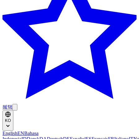
혜택
KO
English
EN
Bahasa
Indonesia
ID
Dansk
DA
Deutsch
DE
Español
ES
Français
FR
Italiano
IT
Ne