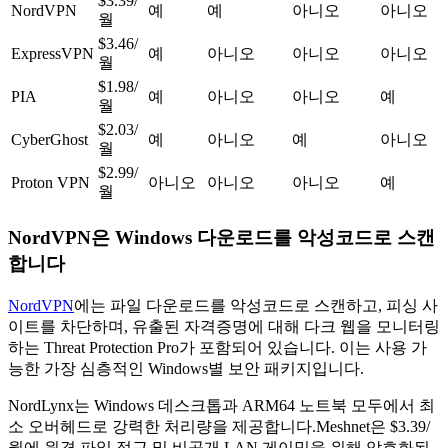
$3.39/
NordVPN
예
예
아니오
아니오
월
$3.46/
ExpressVPN
예
아니오
아니오
아니오
월
$1.98/
PIA
예
아니오
아니오
예
월
$2.03/
CyberGhost
예
아니오
예
아니오
월
$2.99/
Proton VPN
아니오
아니오
아니오
예
월
NordVPN은 Windows 다운로드를 악성코드로 스캔
합니다
NordVPN
에는 파일 다운로드를 악성코드로 스캔하고, 피싱 사
이트를 차단하며, 유출된 자격증명에 대해 다크 웹을 모니터링
하는 Threat Protection Pro가 포함되어 있습니다. 이는 사용 가
능한 가장 심층적인 Windows별 보안 패키지입니다.
NordLynx는 Windows 데스크톱과 ARM64 노트북 모두에서 최
소 오버헤드로 강력한 처리량을 제공합니다.Meshnet은 $3.39/
월에 원격 파일 접근 및 비공개 LAN 게이밍을 위해 암호화된