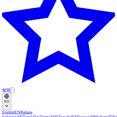
혜택
KO
English
EN
Bahasa
Indonesia
ID
Dansk
DA
Deutsch
DE
Español
ES
Français
FR
Italiano
IT
Ne