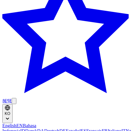
혜택
KO
English
EN
Bahasa
Indonesia
ID
Dansk
DA
Deutsch
DE
Español
ES
Français
FR
Italiano
IT
Ne