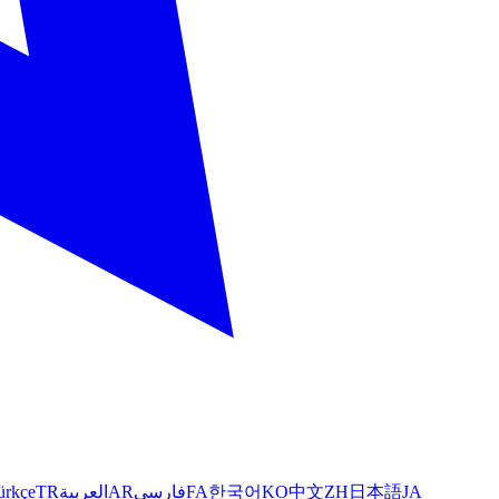
ürkçe
TR
العربية
AR
فارسی
FA
한국어
KO
中文
ZH
日本語
JA