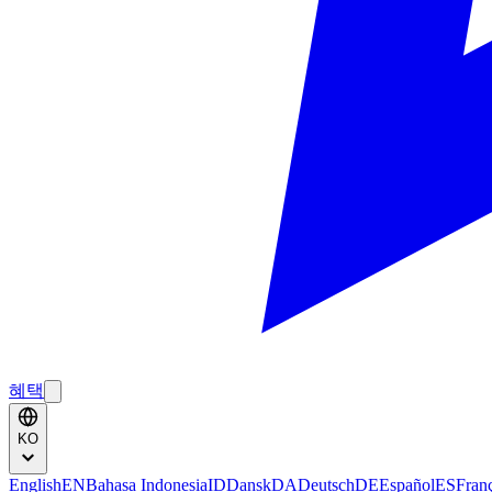
혜택
KO
English
EN
Bahasa Indonesia
ID
Dansk
DA
Deutsch
DE
Español
ES
Fran