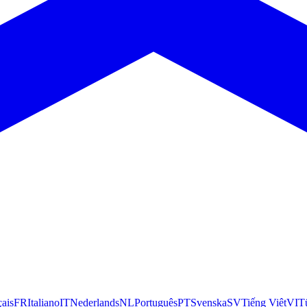
çais
FR
Italiano
IT
Nederlands
NL
Português
PT
Svenska
SV
Tiếng Việt
VI
T