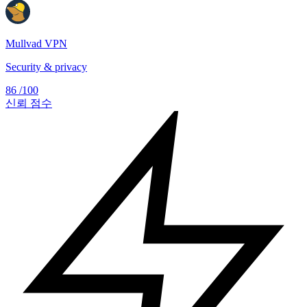
Mullvad VPN
Security & privacy
86
/100
신뢰 점수