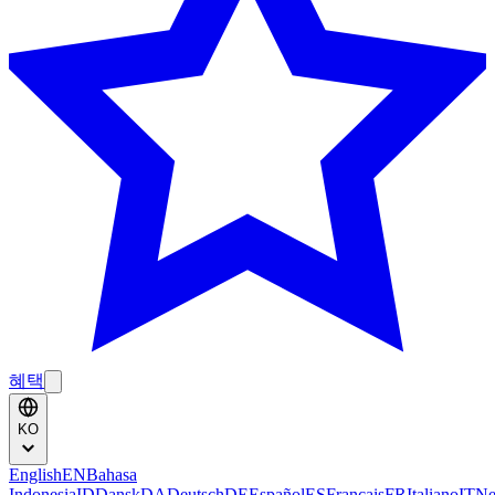
혜택
KO
English
EN
Bahasa
Indonesia
ID
Dansk
DA
Deutsch
DE
Español
ES
Français
FR
Italiano
IT
Ne