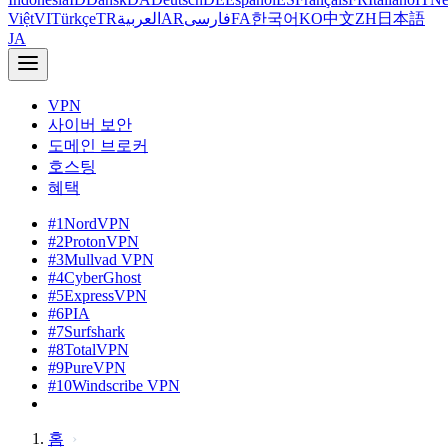
Việt
VI
Türkçe
TR
العربية
AR
فارسی
FA
한국어
KO
中文
ZH
日本語
JA
VPN
사이버 보안
도메인 브로커
호스팅
혜택
#1
NordVPN
#2
ProtonVPN
#3
Mullvad VPN
#4
CyberGhost
#5
ExpressVPN
#6
PIA
#7
Surfshark
#8
TotalVPN
#9
PureVPN
#10
Windscribe VPN
홈