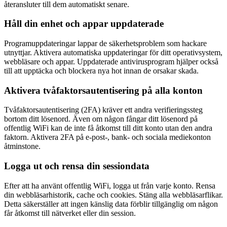
återansluter till dem automatiskt senare.
Håll din enhet och appar uppdaterade
Programuppdateringar lappar de säkerhetsproblem som hackare
utnyttjar. Aktivera automatiska uppdateringar för ditt operativsystem,
webbläsare och appar. Uppdaterade antivirusprogram hjälper också
till att upptäcka och blockera nya hot innan de orsakar skada.
Aktivera tvåfaktorsautentisering på alla konton
Tvåfaktorsautentisering (2FA) kräver ett andra verifieringssteg
bortom ditt lösenord. Även om någon fångar ditt lösenord på
offentlig WiFi kan de inte få åtkomst till ditt konto utan den andra
faktorn. Aktivera 2FA på e-post-, bank- och sociala mediekonton
åtminstone.
Logga ut och rensa din sessiondata
Efter att ha använt offentlig WiFi, logga ut från varje konto. Rensa
din webbläsarhistorik, cache och cookies. Stäng alla webbläsarflikar.
Detta säkerställer att ingen känslig data förblir tillgänglig om någon
får åtkomst till nätverket eller din session.