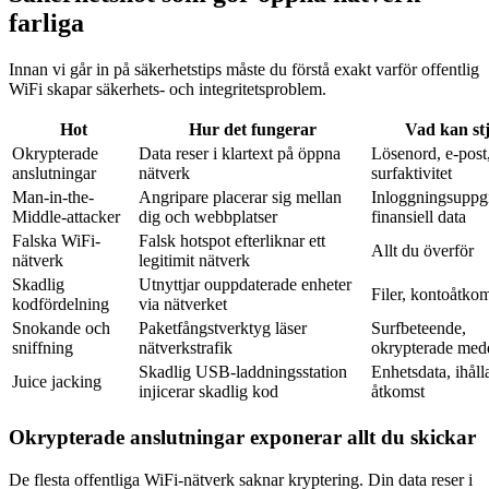
farliga
Innan vi går in på säkerhetstips måste du förstå exakt varför offentlig
WiFi skapar säkerhets- och integritetsproblem.
Hot
Hur det fungerar
Vad kan stj
Okrypterade
Data reser i klartext på öppna
Lösenord, e-post
anslutningar
nätverk
surfaktivitet
Man-in-the-
Angripare placerar sig mellan
Inloggningsuppgi
Middle-attacker
dig och webbplatser
finansiell data
Falska WiFi-
Falsk hotspot efterliknar ett
Allt du överför
nätverk
legitimit nätverk
Skadlig
Utnyttjar ouppdaterade enheter
Filer, kontoåtko
kodfördelning
via nätverket
Snokande och
Paketfångstverktyg läser
Surfbeteende,
sniffning
nätverkstrafik
okrypterade med
Skadlig USB-laddningsstation
Enhetsdata, ihål
Juice jacking
injicerar skadlig kod
åtkomst
Okrypterade anslutningar exponerar allt du skickar
De flesta offentliga WiFi-nätverk saknar kryptering. Din data reser i