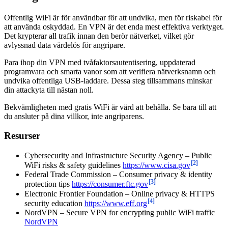
Offentlig WiFi är för användbar för att undvika, men för riskabel för
att använda oskyddad. En VPN är det enda mest effektiva verktyget.
Det krypterar all trafik innan den berör nätverket, vilket gör
avlyssnad data värdelös för angripare.
Para ihop din VPN med tvåfaktorsautentisering, uppdaterad
programvara och smarta vanor som att verifiera nätverksnamn och
undvika offentliga USB-laddare. Dessa steg tillsammans minskar
din attackyta till nästan noll.
Bekvämligheten med gratis WiFi är värd att behålla. Se bara till att
du ansluter på dina villkor, inte angriparens.
Resurser
Cybersecurity and Infrastructure Security Agency – Public
[2]
WiFi risks & safety guidelines
https://www.cisa.gov
Federal Trade Commission – Consumer privacy & identity
[3]
protection tips
https://consumer.ftc.gov
Electronic Frontier Foundation – Online privacy & HTTPS
[4]
security education
https://www.eff.org
NordVPN – Secure VPN for encrypting public WiFi traffic
NordVPN