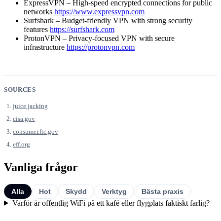
ExpressVPN – High-speed encrypted connections for public
networks
https://www.expressvpn.com
Surfshark – Budget-friendly VPN with strong security
features
https://surfshark.com
ProtonVPN – Privacy-focused VPN with secure
infrastructure
https://protonvpn.com
SOURCES
juice jacking
cisa.gov
consumer.ftc.gov
eff.org
Vanliga frågor
Alla
Hot
Skydd
Verktyg
Bästa praxis
Varför är offentlig WiFi på ett kafé eller flygplats faktiskt farlig?