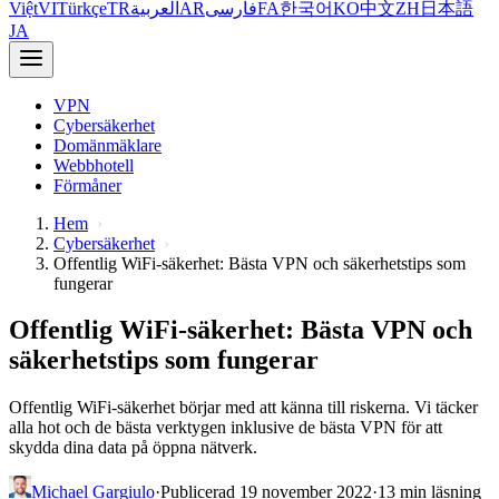
Việt
VI
Türkçe
TR
العربية
AR
فارسی
FA
한국어
KO
中文
ZH
日本語
JA
VPN
Cybersäkerhet
Domänmäklare
Webbhotell
Förmåner
Hem
Cybersäkerhet
Offentlig WiFi-säkerhet: Bästa VPN och säkerhetstips som
fungerar
Offentlig WiFi-säkerhet: Bästa VPN och
säkerhetstips som fungerar
Offentlig WiFi-säkerhet börjar med att känna till riskerna. Vi täcker
alla hot och de bästa verktygen inklusive de bästa VPN för att
skydda dina data på öppna nätverk.
Michael Gargiulo
·
Publicerad 19 november 2022
·
13 min läsning