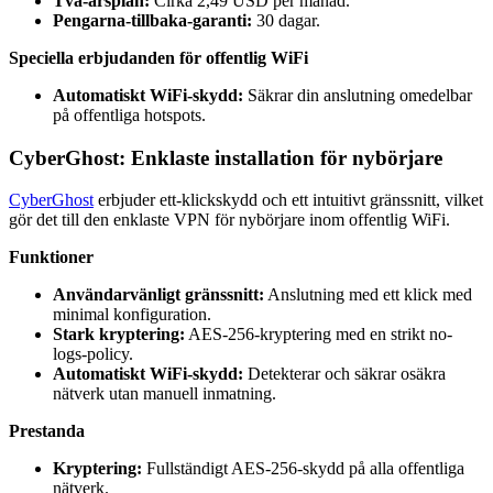
Två-årsplan:
Cirka 2,49 USD per månad.
Pengarna-tillbaka-garanti:
30 dagar.
Speciella erbjudanden för offentlig WiFi
Automatiskt WiFi-skydd:
Säkrar din anslutning omedelbar
på offentliga hotspots.
CyberGhost: Enklaste installation för nybörjare
CyberGhost
erbjuder ett-klickskydd och ett intuitivt gränssnitt, vilket
gör det till den enklaste VPN för nybörjare inom offentlig WiFi.
Funktioner
Användarvänligt gränssnitt:
Anslutning med ett klick med
minimal konfiguration.
Stark kryptering:
AES-256-kryptering med en strikt no-
logs-policy.
Automatiskt WiFi-skydd:
Detekterar och säkrar osäkra
nätverk utan manuell inmatning.
Prestanda
Kryptering:
Fullständigt AES-256-skydd på alla offentliga
nätverk.