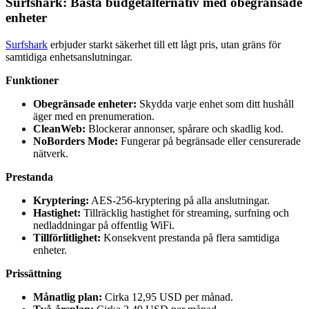
Surfshark: Bästa budgetalternativ med obegränsade
enheter
Surfshark
erbjuder starkt säkerhet till ett lågt pris, utan gräns för
samtidiga enhetsanslutningar.
Funktioner
Obegränsade enheter:
Skydda varje enhet som ditt hushåll
äger med en prenumeration.
CleanWeb:
Blockerar annonser, spårare och skadlig kod.
NoBorders Mode:
Fungerar på begränsade eller censurerade
nätverk.
Prestanda
Kryptering:
AES-256-kryptering på alla anslutningar.
Hastighet:
Tillräcklig hastighet för streaming, surfning och
nedladdningar på offentlig WiFi.
Tillförlitlighet:
Konsekvent prestanda på flera samtidiga
enheter.
Prissättning
Månatlig plan:
Cirka 12,95 USD per månad.