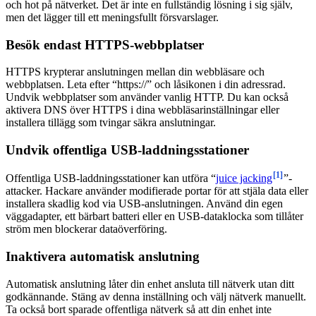
och hot på nätverket. Det är inte en fullständig lösning i sig själv,
men det lägger till ett meningsfullt försvarslager.
Besök endast HTTPS-webbplatser
HTTPS krypterar anslutningen mellan din webbläsare och
webbplatsen. Leta efter “https://” och låsikonen i din adressrad.
Undvik webbplatser som använder vanlig HTTP. Du kan också
aktivera DNS över HTTPS i dina webbläsarinställningar eller
installera tillägg som tvingar säkra anslutningar.
Undvik offentliga USB-laddningsstationer
[1]
Offentliga USB-laddningsstationer kan utföra “
juice jacking
”-
attacker. Hackare använder modifierade portar för att stjäla data eller
installera skadlig kod via USB-anslutningen. Använd din egen
väggadapter, ett bärbart batteri eller en USB-dataklocka som tillåter
ström men blockerar dataöverföring.
Inaktivera automatisk anslutning
Automatisk anslutning låter din enhet ansluta till nätverk utan ditt
godkännande. Stäng av denna inställning och välj nätverk manuellt.
Ta också bort sparade offentliga nätverk så att din enhet inte