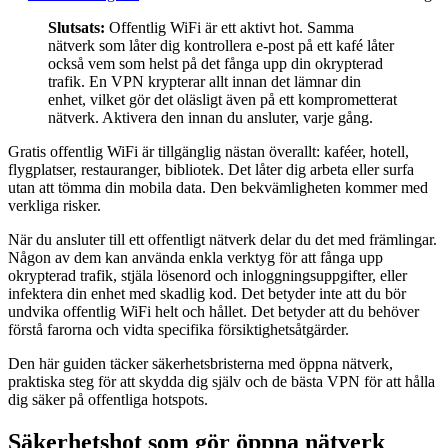
Slutsats:
Offentlig WiFi är ett aktivt hot. Samma
nätverk som låter dig kontrollera e-post på ett kafé låter
också vem som helst på det fånga upp din okrypterad
trafik. En VPN krypterar allt innan det lämnar din
enhet, vilket gör det oläsligt även på ett komprometterat
nätverk. Aktivera den innan du ansluter, varje gång.
Gratis offentlig WiFi är tillgänglig nästan överallt: kaféer, hotell,
flygplatser, restauranger, bibliotek. Det låter dig arbeta eller surfa
utan att tömma din mobila data. Den bekvämligheten kommer med
verkliga risker.
När du ansluter till ett offentligt nätverk delar du det med främlingar.
Någon av dem kan använda enkla verktyg för att fånga upp
okrypterad trafik, stjäla lösenord och inloggningsuppgifter, eller
infektera din enhet med skadlig kod. Det betyder inte att du bör
undvika offentlig WiFi helt och hållet. Det betyder att du behöver
förstå farorna och vidta specifika försiktighetsåtgärder.
Den här guiden täcker säkerhetsbristerna med öppna nätverk,
praktiska steg för att skydda dig själv och de bästa VPN för att hålla
dig säker på offentliga hotspots.
Säkerhetshot som gör öppna nätverk