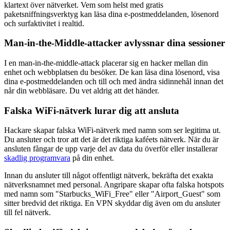
klartext över nätverket. Vem som helst med gratis
paketsniffningsverktyg kan läsa dina e-postmeddelanden, lösenord
och surfaktivitet i realtid.
Man-in-the-Middle-attacker avlyssnar dina sessioner
I en man-in-the-middle-attack placerar sig en hacker mellan din
enhet och webbplatsen du besöker. De kan läsa dina lösenord, visa
dina e-postmeddelanden och till och med ändra sidinnehål innan det
når din webbläsare. Du vet aldrig att det händer.
Falska WiFi-nätverk lurar dig att ansluta
Hackare skapar falska WiFi-nätverk med namn som ser legitima ut.
Du ansluter och tror att det är det riktiga kaféets nätverk. När du är
ansluten fångar de upp varje del av data du överför eller installerar
skadlig programvara
på din enhet.
Innan du ansluter till något offentligt nätverk, bekräfta det exakta
nätverksnamnet med personal. Angripare skapar ofta falska hotspots
med namn som "Starbucks_WiFi_Free" eller "Airport_Guest" som
sitter bredvid det riktiga. En VPN skyddar dig även om du ansluter
till fel nätverk.