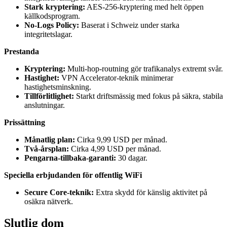
Stark kryptering:
AES-256-kryptering med helt öppen
källkodsprogram.
No-Logs Policy:
Baserat i Schweiz under starka
integritetslagar.
Prestanda
Kryptering:
Multi-hop-routning gör trafikanalys extremt svår.
Hastighet:
VPN Accelerator-teknik minimerar
hastighetsminskning.
Tillförlitlighet:
Starkt driftsmässig med fokus på säkra, stabila
anslutningar.
Prissättning
Månatlig plan:
Cirka 9,99 USD per månad.
Två-årsplan:
Cirka 4,99 USD per månad.
Pengarna-tillbaka-garanti:
30 dagar.
Speciella erbjudanden för offentlig WiFi
Secure Core-teknik:
Extra skydd för känslig aktivitet på
osäkra nätverk.
Slutlig dom