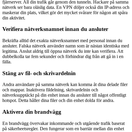
fjärrserver. All din trafik går genom den tunneln. Hackare på samma
nätverk ser bara oläslig data. En VPN döljer också din IP-adress och
maskerar din plats, vilket gör det mycket svårare för någon att spåra
din aktivitet.
Verifiera nätverksnamnet innan du ansluter
Bekräfta alltid det exakta nätverksnamnet med personal innan du
ansluter. Falska nätverk använder namn som är nästan identiska med
legitima. Anslut aldrig till öppna nätverk du inte kan verifiera. Att
dubbelkolla tar fem sekunder och förhindrar dig från att gå in i en
fälla.
Stäng av fil- och skrivardelnin
Andra användare på samma nätverk kan komma åt dina delade filer
och mappar. Inaktivera fildelning, skrivardelnin och
nätverksupptäckt på din enhet innan du ansluter till något offentligt
hotspot. Detta håller dina filer och din enhet dolda för andra.
Aktivera din brandvägg
En brandvägg övervakar inkommande och utgående trafik baserat
på säkerheetsregler. Den fungerar som en barriär mellan din enhet