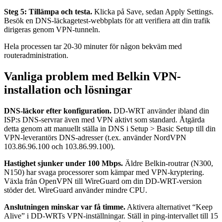
Steg 5: Tillämpa och testa.
Klicka på Save, sedan Apply Settings.
Besök en DNS-läckagetest-webbplats för att verifiera att din trafik
dirigeras genom VPN-tunneln.
Hela processen tar 20-30 minuter för någon bekväm med
routeradministration.
Vanliga problem med Belkin VPN-
installation och lösningar
DNS-läckor efter konfiguration.
DD-WRT använder ibland din
ISP:s DNS-servrar även med VPN aktivt som standard. Åtgärda
detta genom att manuellt ställa in DNS i Setup > Basic Setup till din
VPN-leverantörs DNS-adresser (t.ex. använder NordVPN
103.86.96.100 och 103.86.99.100).
Hastighet sjunker under 100 Mbps.
Äldre Belkin-routrar (N300,
N150) har svaga processorer som kämpar med VPN-kryptering.
Växla från OpenVPN till WireGuard om din DD-WRT-version
stöder det. WireGuard använder mindre CPU.
Anslutningen minskar var få timme.
Aktivera alternativet “Keep
Alive” i DD-WRTs VPN-inställningar. Ställ in ping-intervallet till 15