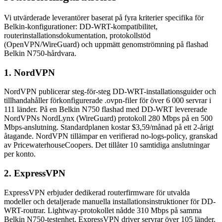
Vi utvärderade leverantörer baserat på fyra kriterier specifika för
Belkin-konfigurationer: DD-WRT-kompatibilitet,
routerinstallationsdokumentation, protokollstöd
(OpenVPN/WireGuard) och uppmätt genomströmning på flashad
Belkin N750-hårdvara.
1. NordVPN
NordVPN publicerar steg-för-steg DD-WRT-installationsguider och
tillhandahåller förkonfigurerade .ovpn-filer för över 6 000 servrar i
111 länder. På en Belkin N750 flashad med DD-WRT levererade
NordVPNs NordLynx (WireGuard) protokoll 280 Mbps på en 500
Mbps-anslutning. Standardplanen kostar $3,59/månad på ett 2-årigt
åtagande. NordVPN tillämpar en verifierad no-logs-policy, granskad
av PricewaterhouseCoopers. Det tillåter 10 samtidiga anslutningar
per konto.
2. ExpressVPN
ExpressVPN erbjuder dedikerad routerfirmware för utvalda
modeller och detaljerade manuella installationsinstruktioner för DD-
WRT-routrar. Lightway-protokollet nådde 310 Mbps på samma
Belkin N750-testenhet. ExpressVPN driver servrar över 105 länder.