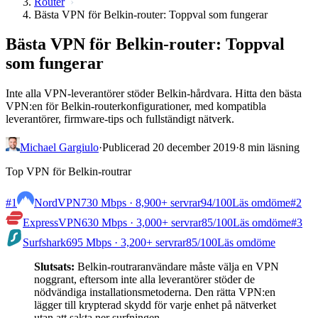
Router
Bästa VPN för Belkin-router: Toppval som fungerar
Bästa VPN för Belkin-router: Toppval
som fungerar
Inte alla VPN-leverantörer stöder Belkin-hårdvara. Hitta den bästa
VPN:en för Belkin-routerkonfigurationer, med kompatibla
leverantörer, firmware-tips och fullständigt nätverk.
Michael Gargiulo
·
Publicerad 20 december 2019
·
8 min läsning
Top VPN för Belkin-routrar
#1
NordVPN
730 Mbps · 8,900+ servrar
94
/100
Läs omdöme
#2
ExpressVPN
630 Mbps · 3,000+ servrar
85
/100
Läs omdöme
#3
Surfshark
695 Mbps · 3,200+ servrar
85
/100
Läs omdöme
Slutsats:
Belkin-routraranvändare måste välja en VPN
noggrant, eftersom inte alla leverantörer stöder de
nödvändiga installationsmetoderna. Den rätta VPN:en
lägger till krypterad skydd för varje enhet på nätverket
utan att sakta ner surfningen.