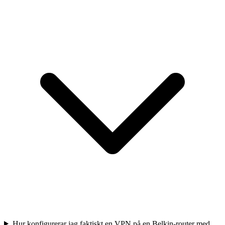
Hur konfigurerar jag faktiskt en VPN på en Belkin-router med