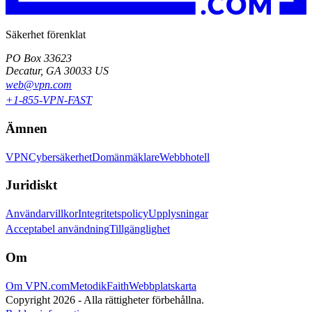
Säkerhet förenklat
PO Box 33623
Decatur, GA 30033 US
web@vpn.com
+1-855-VPN-FAST
Ämnen
VPN
Cybersäkerhet
Domänmäklare
Webbhotell
Juridiskt
Användarvillkor
Integritetspolicy
Upplysningar
Acceptabel användning
Tillgänglighet
Om
Om VPN.com
Metodik
Faith
Webbplatskarta
Copyright 2026 - Alla rättigheter förbehållna.