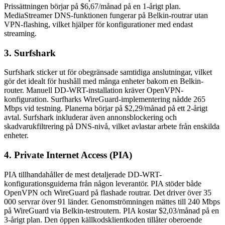
Prissättningen börjar på $6,67/månad på en 1-årigt plan.
MediaStreamer DNS-funktionen fungerar på Belkin-routrar utan
VPN-flashing, vilket hjälper för konfigurationer med endast
streaming.
3. Surfshark
Surfshark sticker ut för obegränsade samtidiga anslutningar, vilket
gör det idealt för hushåll med många enheter bakom en Belkin-
router. Manuell DD-WRT-installation kräver OpenVPN-
konfiguration. Surfharks WireGuard-implementering nådde 265
Mbps vid testning. Planerna börjar på $2,29/månad på ett 2-årigt
avtal. Surfshark inkluderar även annonsblockering och
skadvarukfiltrering på DNS-nivå, vilket avlastar arbete från enskilda
enheter.
4. Private Internet Access (PIA)
PIA tillhandahåller de mest detaljerade DD-WRT-
konfigurationsguiderna från någon leverantör. PIA stöder både
OpenVPN och WireGuard på flashade routrar. Det driver över 35
000 servrar över 91 länder. Genomströmningen mättes till 240 Mbps
på WireGuard via Belkin-testroutern. PIA kostar $2,03/månad på en
3-årigt plan. Den öppen källkodsklientkoden tillåter oberoende