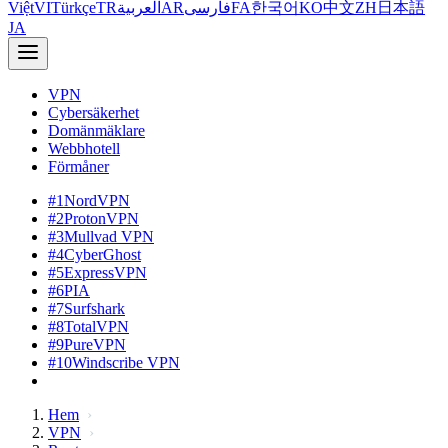
Việt
VI
Türkçe
TR
العربية
AR
فارسی
FA
한국어
KO
中文
ZH
日本語
JA
VPN
Cybersäkerhet
Domänmäklare
Webbhotell
Förmåner
#1
NordVPN
#2
ProtonVPN
#3
Mullvad VPN
#4
CyberGhost
#5
ExpressVPN
#6
PIA
#7
Surfshark
#8
TotalVPN
#9
PureVPN
#10
Windscribe VPN
Hem
VPN