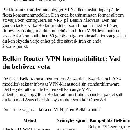
Belkin-routrar stöder inte inbyggt VPN-klientanslutningar på de
flesta konsumentmodeller. Den enda begränsningen formar allt om
att välja och konfigurera en VPN på Belkin-hårdvara. Den här
guiden täcker vilka Belkin-modeller som fungerar med VPN:er,
firmware-lösningarna du kan behöva och fem VPN-leverantörer
testade för kompatibilitet. Vi går även igenom installationssteg så att
du kan skydda varje enhet på ditt nätverk från en enda
åtkomstpunkt.
Belkin Router VPN-kompatibilitet: Vad
du behöver veta
De flesta Belkin-konsumentrouter (AC-serien, N-serien och AX-
modeller) saknar inbyggt VPN-klientstöd i sin standardfirmware.
Det betyder att du inte helt enkelt kan ange VPN-
autentiseringsuppgifter i Belkin-administrationspanelen på det sätt
du kan med Asus eller Linksys routrar som kör OpenWrt.
Du har tre vägar att köra en VPN på en Belkin-router:
Metod
Svårighetsgrad
Kompatibla Belkin-
Belkin F7D-serien, utv
Flash DD-WRT firmware
Avancerad