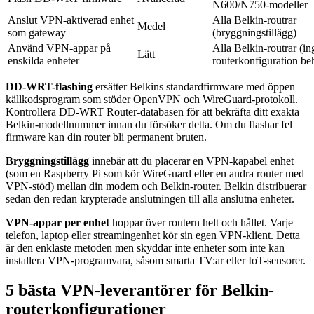
N600/N750-modeller
Anslut VPN-aktiverad enhet
Alla Belkin-routrar
Medel
som gateway
(bryggningstillägg)
Använd VPN-appar på
Alla Belkin-routrar (i
Lätt
enskilda enheter
routerkonfiguration be
DD-WRT-flashing
ersätter Belkins standardfirmware med öppen
källkodsprogram som stöder OpenVPN och WireGuard-protokoll.
Kontrollera DD-WRT Router-databasen för att bekräfta ditt exakta
Belkin-modellnummer innan du försöker detta. Om du flashar fel
firmware kan din router bli permanent bruten.
Bryggningstillägg
innebär att du placerar en VPN-kapabel enhet
(som en Raspberry Pi som kör WireGuard eller en andra router med
VPN-stöd) mellan din modem och Belkin-router. Belkin distribuerar
sedan den redan krypterade anslutningen till alla anslutna enheter.
VPN-appar per enhet
hoppar över routern helt och hållet. Varje
telefon, laptop eller streamingenhet kör sin egen VPN-klient. Detta
är den enklaste metoden men skyddar inte enheter som inte kan
installera VPN-programvara, såsom smarta TV:ar eller IoT-sensorer.
5 bästa VPN-leverantörer för Belkin-
routerkonfigurationer