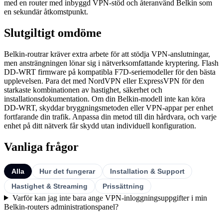
med en router med inbyggd VPN-stöd och återanvänd Belkin som
en sekundär åtkomstpunkt.
Slutgiltigt omdöme
Belkin-routrar kräver extra arbete för att stödja VPN-anslutningar,
men ansträngningen lönar sig i nätverksomfattande kryptering. Flash
DD-WRT firmware på kompatibla F7D-seriemodeller för den bästa
upplevelsen. Para det med NordVPN eller ExpressVPN för den
starkaste kombinationen av hastighet, säkerhet och
installationsdokumentation. Om din Belkin-modell inte kan köra
DD-WRT, skyddar bryggningsmetoden eller VPN-appar per enhet
fortfarande din trafik. Anpassa din metod till din hårdvara, och varje
enhet på ditt nätverk får skydd utan individuell konfiguration.
Vanliga frågor
Alla
Hur det fungerar
Installation & Support
Hastighet & Streaming
Prissättning
Varför kan jag inte bara ange VPN-inloggningsuppgifter i min
Belkin-routers administrationspanel?