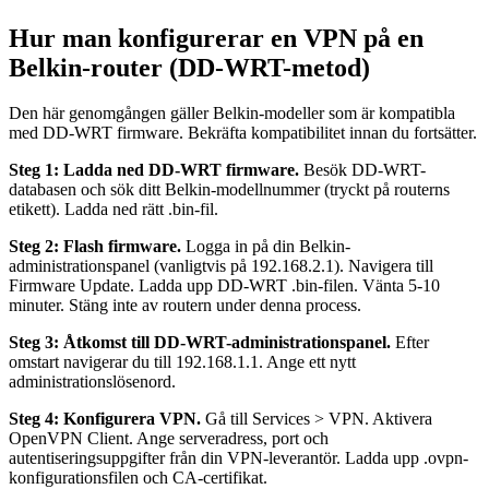
Hur man konfigurerar en VPN på en
Belkin-router (DD-WRT-metod)
Den här genomgången gäller Belkin-modeller som är kompatibla
med DD-WRT firmware. Bekräfta kompatibilitet innan du fortsätter.
Steg 1: Ladda ned DD-WRT firmware.
Besök DD-WRT-
databasen och sök ditt Belkin-modellnummer (tryckt på routerns
etikett). Ladda ned rätt .bin-fil.
Steg 2: Flash firmware.
Logga in på din Belkin-
administrationspanel (vanligtvis på 192.168.2.1). Navigera till
Firmware Update. Ladda upp DD-WRT .bin-filen. Vänta 5-10
minuter. Stäng inte av routern under denna process.
Steg 3: Åtkomst till DD-WRT-administrationspanel.
Efter
omstart navigerar du till 192.168.1.1. Ange ett nytt
administrationslösenord.
Steg 4: Konfigurera VPN.
Gå till Services > VPN. Aktivera
OpenVPN Client. Ange serveradress, port och
autentiseringsuppgifter från din VPN-leverantör. Ladda upp .ovpn-
konfigurationsfilen och CA-certifikat.