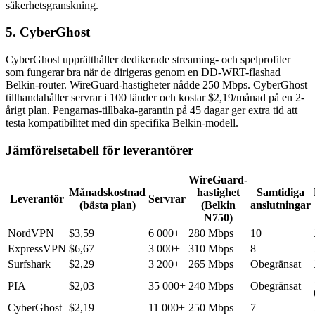
säkerhetsgranskning.
5. CyberGhost
CyberGhost upprätthåller dedikerade streaming- och spelprofiler
som fungerar bra när de dirigeras genom en DD-WRT-flashad
Belkin-router. WireGuard-hastigheter nådde 250 Mbps. CyberGhost
tillhandahåller servrar i 100 länder och kostar $2,19/månad på en 2-
årigt plan. Pengarnas-tillbaka-garantin på 45 dagar ger extra tid att
testa kompatibilitet med din specifika Belkin-modell.
Jämförelsetabell för leverantörer
WireGuard-
Månadskostnad
hastighet
Samtidiga
Leverantör
Servrar
(bästa plan)
(Belkin
anslutningar
N750)
NordVPN
$3,59
6 000+
280 Mbps
10
ExpressVPN
$6,67
3 000+
310 Mbps
8
Surfshark
$2,29
3 200+
265 Mbps
Obegränsat
PIA
$2,03
35 000+
240 Mbps
Obegränsat
CyberGhost
$2,19
11 000+
250 Mbps
7