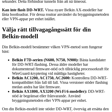
sekunder. Detta förhindrar tunneln från att nå timeout.
Kan inte flash DD-WRT.
Vissa nyare Belkin AX-modeller har
låsta bootloadrar. För dessa routrar använder du bryggningsmetoden
eller VPN-appar per enhet istället.
Välja rätt tillvagagångssätt för din
Belkin-modell
Din Belkin-modell bestämmer vilken VPN-metod som fungerar
bäst:
Belkin F7D-serien (N600, N750, N900):
Bästa kandidater
för DD-WRT-flashing. Dessa äldre modeller har
dokumenterad firmware-stöd och tillräcklig processorkraft för
WireGuard-kryptering vid måttliga hastigheter.
Belkin AC1200, AC1750, AC2600:
Kontrollera DD-WRT-
kompatibilitet från fall till fall. Vissa versioner stöder flashing
medan andra har låst firmware.
Belkin AX1800, AX3200 (Wi-Fi 6-modeller):
DD-WRT-
stöd är begränsat eller frånvarande. Använd
bryggningsmetoden eller VPN-appar per enhet.
Om din Belkin-modell inte stöder DD-WRT, överväg att ersätta den