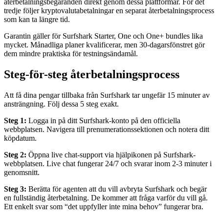
återbetalningsbegäranden direkt genom dessa plattformar. För det
tredje följer kryptovalutabetalningar en separat återbetalningsprocess
som kan ta längre tid.
Garantin gäller för Surfshark Starter, One och One+ bundles lika
mycket. Månadliga planer kvalificerar, men 30-dagarsfönstret gör
dem mindre praktiska för testningsändamål.
Steg-för-steg återbetalningsprocess
Att få dina pengar tillbaka från Surfshark tar ungefär 15 minuter av
ansträngning. Följ dessa 5 steg exakt.
Steg 1:
Logga in på ditt Surfshark-konto på den officiella
webbplatsen. Navigera till prenumerationssektionen och notera ditt
köpdatum.
Steg 2:
Öppna live chat-support via hjälpikonen på Surfshark-
webbplatsen. Live chat fungerar 24/7 och svarar inom 2-3 minuter i
genomsnitt.
Steg 3:
Berätta för agenten att du vill avbryta Surfshark och begär
en fullständig återbetalning. De kommer att fråga varför du vill gå.
Ett enkelt svar som “det uppfyller inte mina behov” fungerar bra.