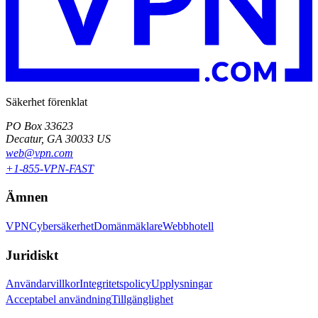
Säkerhet förenklat
PO Box 33623
Decatur, GA 30033 US
web@vpn.com
+1-855-VPN-FAST
Ämnen
VPN
Cybersäkerhet
Domänmäklare
Webbhotell
Juridiskt
Användarvillkor
Integritetspolicy
Upplysningar
Acceptabel användning
Tillgänglighet