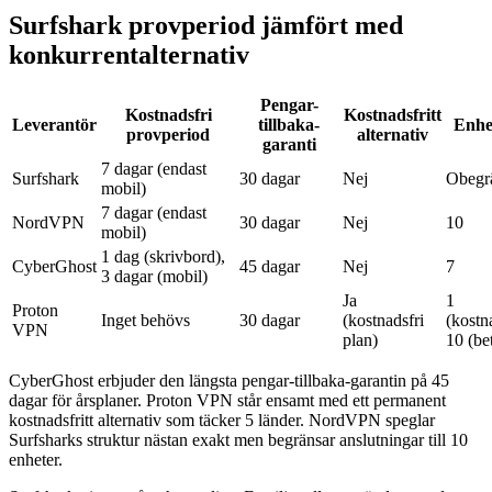
Surfshark provperiod jämfört med
konkurrentalternativ
Pengar-
Kostnadsfri
Kostnadsfritt
Leverantör
tillbaka-
Enhe
provperiod
alternativ
garanti
7 dagar (endast
Surfshark
30 dagar
Nej
Obegr
mobil)
7 dagar (endast
NordVPN
30 dagar
Nej
10
mobil)
1 dag (skrivbord),
CyberGhost
45 dagar
Nej
7
3 dagar (mobil)
Ja
1
Proton
Inget behövs
30 dagar
(kostnadsfri
(kostna
VPN
plan)
10 (bet
CyberGhost erbjuder den längsta pengar-tillbaka-garantin på 45
dagar för årsplaner. Proton VPN står ensamt med ett permanent
kostnadsfritt alternativ som täcker 5 länder. NordVPN speglar
Surfsharks struktur nästan exakt men begränsar anslutningar till 10
enheter.