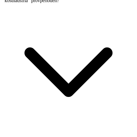
“kostnadsfria” provperioden?