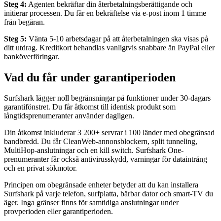
Steg 4:
Agenten bekräftar din återbetalningsberättigande och
initierar processen. Du får en bekräftelse via e-post inom 1 timme
från begäran.
Steg 5:
Vänta 5-10 arbetsdagar på att återbetalningen ska visas på
ditt utdrag. Kreditkort behandlas vanligtvis snabbare än PayPal eller
banköverföringar.
Vad du får under garantiperioden
Surfshark lägger noll begränsningar på funktioner under 30-dagars
garantifönstret. Du får åtkomst till identisk produkt som
långtidsprenumeranter använder dagligen.
Din åtkomst inkluderar 3 200+ servrar i 100 länder med obegränsad
bandbredd. Du får CleanWeb-annonsblockern, split tunneling,
MultiHop-anslutningar och en kill switch. Surfshark One-
prenumeranter får också antivirusskydd, varningar för dataintrång
och en privat sökmotor.
Principen om obegränsade enheter betyder att du kan installera
Surfshark på varje telefon, surfplatta, bärbar dator och smart-TV du
äger. Inga gränser finns för samtidiga anslutningar under
provperioden eller garantiperioden.