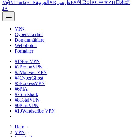
Việt
VI
Türkçe
TR
العربية
AR
فارسی
FA
한국어
KO
中文
ZH
日本語
JA
VPN
Cybersäkerhet
Domänmäklare
Webbhotell
Förmåner
#1
NordVPN
#2
ProtonVPN
#3
Mullvad VPN
#4
CyberGhost
#5
ExpressVPN
#6
PIA
#7
Surfshark
#8
TotalVPN
#9
PureVPN
#10
Windscribe VPN
Hem
VPN