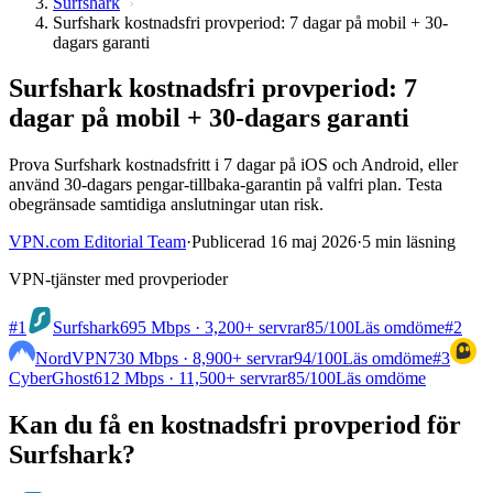
Surfshark
Surfshark kostnadsfri provperiod: 7 dagar på mobil + 30-
dagars garanti
Surfshark kostnadsfri provperiod: 7
dagar på mobil + 30-dagars garanti
Prova Surfshark kostnadsfritt i 7 dagar på iOS och Android, eller
använd 30-dagars pengar-tillbaka-garantin på valfri plan. Testa
obegränsade samtidiga anslutningar utan risk.
VPN.com Editorial Team
·
Publicerad 16 maj 2026
·
5 min läsning
VPN-tjänster med provperioder
#1
Surfshark
695 Mbps · 3,200+ servrar
85
/100
Läs omdöme
#2
NordVPN
730 Mbps · 8,900+ servrar
94
/100
Läs omdöme
#3
CyberGhost
612 Mbps · 11,500+ servrar
85
/100
Läs omdöme
Kan du få en kostnadsfri provperiod för
Surfshark?