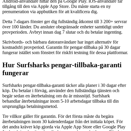
Android-användare hittar den på Google Play. iOS-användare får
tillgång till den via Apple App Store. Du måste starta en ny
prenumeration via appbutiken för att kvalificera dig.
Detta 7-dagars fönster ger dig fullständig åtkomst till 3 200+ servrar
över 100 länder. Du ansluter obegränsade enheter samtidigt under
provperioden. Avbryt innan dag 7 slutar och du betalar ingenting.
Skrivbords- och bärbara datoranvändare har inget alternativ för
kostnadsfri provperiod. Garantin för pengar-tillbaka på 30 dagar
fungerar istället som fönstret för riskfri testning för dessa plattformar.
Hur Surfsharks pengar-tillbaka-garanti
fungerar
Surfsharks pengar-tillbaka-garanti täcker alla planer i 30 dagar efter
köp. Du betalar i förväg, använder den fullständiga tjänsten och
begär sedan en återbetalning om du är missnöjd. Surfshark
behandlar återbetalningar inom 5-10 arbetsdagar tillbaka till din
ursprungliga betalningsmetod.
Tre villkor gäller för garantin. För det första måste du begära
återbetalningen inom 30 kalenderdagar från det initiala köpet. För
det andra kräver köp gjorda via Apple App Store eller Google Play