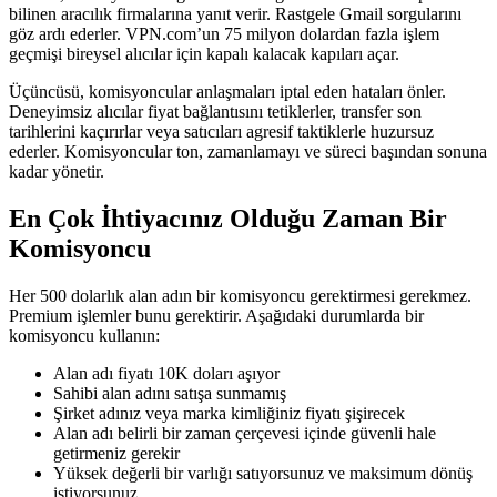
bilinen aracılık firmalarına yanıt verir. Rastgele Gmail sorgularını
göz ardı ederler. VPN.com’un 75 milyon dolardan fazla işlem
geçmişi bireysel alıcılar için kapalı kalacak kapıları açar.
Üçüncüsü, komisyoncular anlaşmaları iptal eden hataları önler.
Deneyimsiz alıcılar fiyat bağlantısını tetiklerler, transfer son
tarihlerini kaçırırlar veya satıcıları agresif taktiklerle huzursuz
ederler. Komisyoncular ton, zamanlamayı ve süreci başından sonuna
kadar yönetir.
En Çok İhtiyacınız Olduğu Zaman Bir
Komisyoncu
Her 500 dolarlık alan adın bir komisyoncu gerektirmesi gerekmez.
Premium işlemler bunu gerektirir. Aşağıdaki durumlarda bir
komisyoncu kullanın:
Alan adı fiyatı 10K doları aşıyor
Sahibi alan adını satışa sunmamış
Şirket adınız veya marka kimliğiniz fiyatı şişirecek
Alan adı belirli bir zaman çerçevesi içinde güvenli hale
getirmeniz gerekir
Yüksek değerli bir varlığı satıyorsunuz ve maksimum dönüş
istiyorsunuz