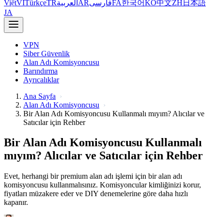
Việt
VI
Türkçe
TR
العربية
AR
فارسی
FA
한국어
KO
中文
ZH
日本語
JA
VPN
Siber Güvenlik
Alan Adı Komisyoncusu
Barındırma
Ayrıcalıklar
Ana Sayfa
Alan Adı Komisyoncusu
Bir Alan Adı Komisyoncusu Kullanmalı mıyım? Alıcılar ve
Satıcılar için Rehber
Bir Alan Adı Komisyoncusu Kullanmalı
mıyım? Alıcılar ve Satıcılar için Rehber
Evet, herhangi bir premium alan adı işlemi için bir alan adı
komisyoncusu kullanmalısınız. Komisyoncular kimliğinizi korur,
fiyatları müzakere eder ve DIY denemelerine göre daha hızlı
kapanır.