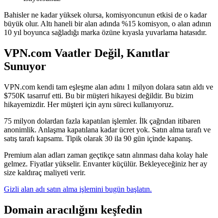
Bahisler ne kadar yüksek olursa, komisyoncunun etkisi de o kadar
büyük olur. Altı haneli bir alan adında %15 komisyon, o alan adının
10 yıl boyunca sağladığı marka özüne kıyasla yuvarlama hatasıdır.
VPN.com Vaatler Değil, Kanıtlar
Sunuyor
VPN.com kendi tam eşleşme alan adını 1 milyon dolara satın aldı ve
$750K tasarruf etti. Bu bir müşteri hikayesi değildir. Bu bizim
hikayemizdir. Her müşteri için aynı süreci kullanıyoruz.
75 milyon dolardan fazla kapatılan işlemler. İlk çağrıdan itibaren
anonimlik. Anlaşma kapatılana kadar ücret yok. Satın alma tarafı ve
satış tarafı kapsamı. Tipik olarak 30 ila 90 gün içinde kapanış.
Premium alan adları zaman geçtikçe satın alınması daha kolay hale
gelmez. Fiyatlar yükselir. Envanter küçülür. Bekleyeceğiniz her ay
size kaldıraç maliyeti verir.
Gizli alan adı satın alma işlemini bugün başlatın.
Domain aracılığını keşfedin