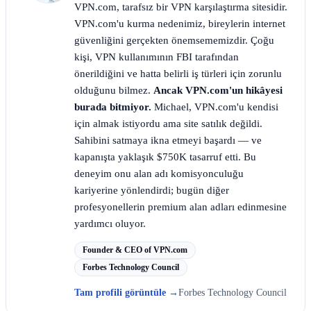
VPN.com, tarafsız bir VPN karşılaştırma sitesidir.
VPN.com'u kurma nedenimiz, bireylerin internet
güvenliğini gerçekten önemsememizdir. Çoğu
kişi, VPN kullanımının FBI tarafından
önerildiğini ve hatta belirli iş türleri için zorunlu
olduğunu bilmez.
Ancak VPN.com'un hikâyesi
burada bitmiyor.
Michael, VPN.com'u kendisi
için almak istiyordu ama site satılık değildi.
Sahibini satmaya ikna etmeyi başardı — ve
kapanışta yaklaşık $750K tasarruf etti. Bu
deneyim onu alan adı komisyonculuğu
kariyerine yönlendirdi; bugün diğer
profesyonellerin premium alan adları edinmesine
yardımcı oluyor.
Founder & CEO of VPN.com
Forbes Technology Council
Tam profili görüntüle
→
Forbes Technology Council