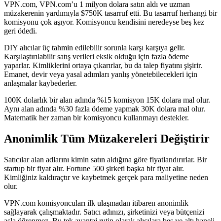
VPN.com, VPN.com’u 1 milyon dolara satın aldı ve uzman
müzakerenin yardımıyla $750K tasarruf etti. Bu tasarruf herhangi bir
komisyonu çok aşıyor. Komisyoncu kendisini neredeyse beş kez
geri ödedi.
DIY alıcılar üç tahmin edilebilir sorunla karşı karşıya gelir.
Karşılaştırılabilir satış verileri eksik olduğu için fazla ödeme
yaparlar. Kimliklerini ortaya çıkarırlar, bu da talep fiyatını şişirir.
Emanet, devir veya yasal adımları yanlış yönetebilecekleri için
anlaşmalar kaybederler.
100K dolarlık bir alan adında %15 komisyon 15K dolara mal olur.
Aynı alan adında %30 fazla ödeme yapmak 30K dolara mal olur.
Matematik her zaman bir komisyoncu kullanmayı destekler.
Anonimlik Tüm Müzakereleri Değiştirir
Satıcılar alan adlarını kimin satın aldığına göre fiyatlandırırlar. Bir
startup bir fiyat alır. Fortune 500 şirketi başka bir fiyat alır.
Kimliğiniz kaldıraçtır ve kaybetmek gerçek para maliyetine neden
olur.
VPN.com komisyoncuları ilk ulaşmadan itibaren anonimlik
sağlayarak çalışmaktadır. Satıcı adınızı, şirketinizi veya bütçenizi
asla öğrenmez. Bu tek avantaj rutin olarak alıcılara beş ve altı haneli