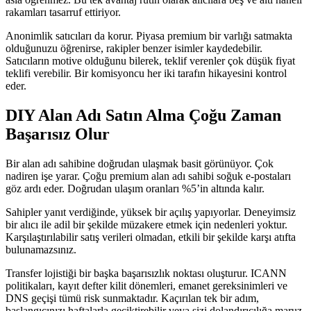
rakamları tasarruf ettiriyor.
Anonimlik satıcıları da korur. Piyasa premium bir varlığı satmakta
olduğunuzu öğrenirse, rakipler benzer isimler kaydedebilir.
Satıcıların motive olduğunu bilerek, teklif verenler çok düşük fiyat
teklifi verebilir. Bir komisyoncu her iki tarafın hikayesini kontrol
eder.
DIY Alan Adı Satın Alma Çoğu Zaman
Başarısız Olur
Bir alan adı sahibine doğrudan ulaşmak basit görünüyor. Çok
nadiren işe yarar. Çoğu premium alan adı sahibi soğuk e-postaları
göz ardı eder. Doğrudan ulaşım oranları %5’in altında kalır.
Sahipler yanıt verdiğinde, yüksek bir açılış yapıyorlar. Deneyimsiz
bir alıcı ile adil bir şekilde müzakere etmek için nedenleri yoktur.
Karşılaştırılabilir satış verileri olmadan, etkili bir şekilde karşı atıfta
bulunamazsınız.
Transfer lojistiği bir başka başarısızlık noktası oluşturur. ICANN
politikaları, kayıt defter kilit dönemleri, emanet gereksinimleri ve
DNS geçişi tümü risk sunmaktadır. Kaçırılan tek bir adım,
başlangıcınızı haftalarla geciktirebilir veya sizi dolandırıcılığa maruz