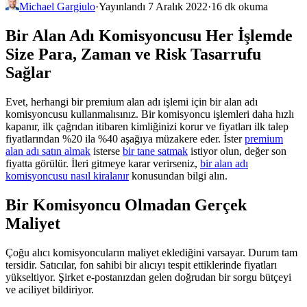
Michael Gargiulo
·
Yayınlandı 7 Aralık 2022
·
16 dk okuma
Bir Alan Adı Komisyoncusu Her İşlemde
Size Para, Zaman ve Risk Tasarrufu
Sağlar
Evet, herhangi bir premium alan adı işlemi için bir alan adı
komisyoncusu kullanmalısınız. Bir komisyoncu işlemleri daha hızlı
kapanır, ilk çağrıdan itibaren kimliğinizi korur ve fiyatları ilk talep
fiyatlarından %20 ila %40 aşağıya müzakere eder. İster
premium
alan adı satın almak
isterse
bir tane satmak
istiyor olun, değer son
fiyatta görülür. İleri gitmeye karar verirseniz,
bir alan adı
komisyoncusu nasıl kiralanır
konusundan bilgi alın.
Bir Komisyoncu Olmadan Gerçek
Maliyet
Çoğu alıcı komisyoncuların maliyet eklediğini varsayar. Durum tam
tersidir. Satıcılar, fon sahibi bir alıcıyı tespit ettiklerinde fiyatları
yükseltiyor. Şirket e-postanızdan gelen doğrudan bir sorgu bütçeyi
ve aciliyet bildiriyor.