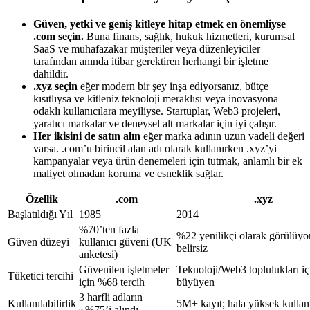
Güven, yetki ve geniş kitleye hitap etmek en önemliyse
.com seçin.
Buna finans, sağlık, hukuk hizmetleri, kurumsal
SaaS ve muhafazakar müşteriler veya düzenleyiciler
tarafından anında itibar gerektiren herhangi bir işletme
dahildir.
.xyz seçin
eğer modern bir şey inşa ediyorsanız, bütçe
kısıtlıysa ve kitleniz teknoloji meraklısı veya inovasyona
odaklı kullanıcılara meyiliyse. Startuplar, Web3 projeleri,
yaratıcı markalar ve deneysel alt markalar için iyi çalışır.
Her ikisini de satın alın
eğer marka adının uzun vadeli değeri
varsa. .com’u birincil alan adı olarak kullanırken .xyz’yi
kampanyalar veya ürün denemeleri için tutmak, anlamlı bir ek
maliyet olmadan koruma ve esneklik sağlar.
Özellik
.com
.xyz
Başlatıldığı Yıl
1985
2014
%70’ten fazla
%22 yenilikçi olarak görülüyo
Güven düzeyi
kullanıcı güveni (UK
belirsiz
anketesi)
Güvenilen işletmeler
Teknoloji/Web3 toplulukları iç
Tüketici tercihi
için %68 tercih
büyüyen
3 harfli adların
Kullanılabilirlik
5M+ kayıt; hala yüksek kullanıl
~%75’i alındı