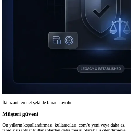
İki uzantı en net şekilde burada ayrılır.
Müşteri güveni
On yılların koşullandırması, kullanıcıları .com’u yeni veya daha az
tanıdık uzantılar kullananlardan daha meşru olarak ilişkilendirmeye