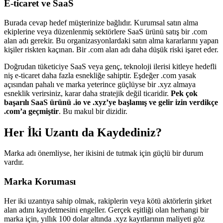
E-ticaret ve SaaS
Burada cevap hedef müşterinize bağlıdır. Kurumsal satın alma
ekiplerine veya düzenlenmiş sektörlere SaaS ürünü satış bir .com
alan adı gerekir. Bu organizasyonlardaki satın alma kararlarını yapan
kişiler riskten kaçınan. Bir .com alan adı daha düşük riski işaret eder.
Doğrudan tüketiciye SaaS veya genç, teknoloji ilerisi kitleye hedefli
niş e-ticaret daha fazla esnekliğe sahiptir. Eşdeğer .com yasak
açısından pahalı ve marka yeterince güçlüyse bir .xyz almaya
esneklik verirsiniz, karar daha stratejik değil ticaridir.
Pek çok
başarılı SaaS ürünü .io ve .xyz’ye başlamış ve gelir izin verdikçe
.com’a geçmiştir
. Bu makul bir dizidir.
Her İki Uzantı da Kaydediniz?
Marka adı önemliyse, her ikisini de tutmak için güçlü bir durum
vardır.
Marka Koruması
Her iki uzantıya sahip olmak, rakiplerin veya kötü aktörlerin şirket
alan adını kaydetmesini engeller. Gerçek eşitliği olan herhangi bir
marka için, yıllık 100 dolar altında .xyz kayıtlarının maliyeti göz