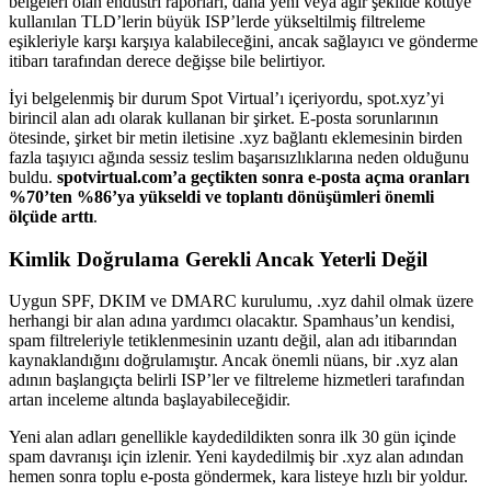
belgeleri olan endüstri raporları, daha yeni veya ağır şekilde kötüye
kullanılan TLD’lerin büyük ISP’lerde yükseltilmiş filtreleme
eşikleriyle karşı karşıya kalabileceğini, ancak sağlayıcı ve gönderme
itibarı tarafından derece değişse bile belirtiyor.
İyi belgelenmiş bir durum Spot Virtual’ı içeriyordu, spot.xyz’yi
birincil alan adı olarak kullanan bir şirket. E-posta sorunlarının
ötesinde, şirket bir metin iletisine .xyz bağlantı eklemesinin birden
fazla taşıyıcı ağında sessiz teslim başarısızlıklarına neden olduğunu
buldu.
spotvirtual.com’a geçtikten sonra e-posta açma oranları
%70’ten %86’ya yükseldi ve toplantı dönüşümleri önemli
ölçüde arttı
.
Kimlik Doğrulama Gerekli Ancak Yeterli Değil
Uygun SPF, DKIM ve DMARC kurulumu, .xyz dahil olmak üzere
herhangi bir alan adına yardımcı olacaktır. Spamhaus’un kendisi,
spam filtreleriyle tetiklenmesinin uzantı değil, alan adı itibarından
kaynaklandığını doğrulamıştır. Ancak önemli nüans, bir .xyz alan
adının başlangıçta belirli ISP’ler ve filtreleme hizmetleri tarafından
artan inceleme altında başlayabileceğidir.
Yeni alan adları genellikle kaydedildikten sonra ilk 30 gün içinde
spam davranışı için izlenir. Yeni kaydedilmiş bir .xyz alan adından
hemen sonra toplu e-posta göndermek, kara listeye hızlı bir yoldur.