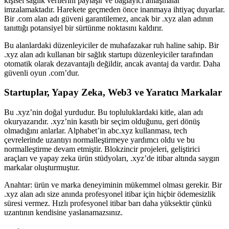
kişisel sağlık verilerini paylaşır ve bağlayıcı anlaşmalar
imzalamaktadır. Harekete geçmeden önce inanmaya ihtiyaç duyarlar.
Bir .com alan adı güveni garantilemez, ancak bir .xyz alan adının
tanıttığı potansiyel bir sürtünme noktasını kaldırır.
Bu alanlardaki düzenleyiciler de muhafazakar ruh haline sahip. Bir
.xyz alan adı kullanan bir sağlık startupı düzenleyiciler tarafından
otomatik olarak dezavantajlı değildir, ancak avantaj da vardır. Daha
güvenli oyun .com’dur.
Startuplar, Yapay Zeka, Web3 ve Yaratıcı Markalar
Bu .xyz’nin doğal yurdudur. Bu topluluklardaki kitle, alan adı
okuryazarıdır. .xyz’nin kasıtlı bir seçim olduğunu, geri dönüş
olmadığını anlarlar. Alphabet’in abc.xyz kullanması, tech
çevrelerinde uzantıyı normalleştirmeye yardımcı oldu ve bu
normalleştirme devam etmiştir. Blokzincir projeleri, geliştirici
araçları ve yapay zeka ürün stüdyoları, .xyz’de itibar altında saygın
markalar oluşturmuştur.
Anahtar: ürün ve marka deneyiminin mükemmel olması gerekir. Bir
.xyz alan adı size anında profesyonel itibar için hiçbir ödemesizlik
süresi vermez. Hızlı profesyonel itibar barı daha yüksektir çünkü
uzantının kendisine yaslanamazsınız.