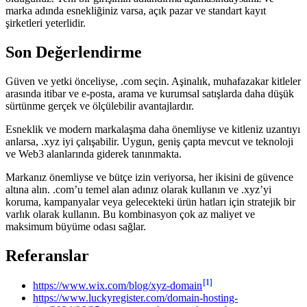
marka adında esnekliğiniz varsa, açık pazar ve standart kayıt
şirketleri yeterlidir.
Son Değerlendirme
Güven ve yetki önceliyse, .com seçin. Aşinalık, muhafazakar kitleler
arasında itibar ve e-posta, arama ve kurumsal satışlarda daha düşük
sürtünme gerçek ve ölçülebilir avantajlardır.
Esneklik ve modern markalaşma daha önemliyse ve kitleniz uzantıyı
anlarsa, .xyz iyi çalışabilir. Uygun, geniş çapta mevcut ve teknoloji
ve Web3 alanlarında giderek tanınmakta.
Markanız önemliyse ve bütçe izin veriyorsa, her ikisini de güvence
altına alın. .com’u temel alan adınız olarak kullanın ve .xyz’yi
koruma, kampanyalar veya gelecekteki ürün hatları için stratejik bir
varlık olarak kullanın. Bu kombinasyon çok az maliyet ve
maksimum büyüme odası sağlar.
Referanslar
[1]
https://www.wix.com/blog/xyz-domain
https://www.luckyregister.com/domain-hosting-