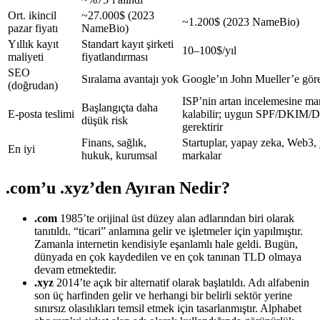
Ort. ikincil
~27.000$ (2023
~1.200$ (2023 NameBio)
pazar fiyatı
NameBio)
Yıllık kayıt
Standart kayıt şirketi
10–100$/yıl
maliyeti
fiyatlandırması
SEO
Sıralama avantajı yok
Google’ın John Mueller’e göre
(doğrudan)
ISP’nin artan incelemesine ma
Başlangıçta daha
E-posta teslimi
kalabilir; uygun SPF/DKI
düşük risk
gerektirir
Finans, sağlık,
Startuplar, yapay zeka, Web3, 
En iyi
hukuk, kurumsal
markalar
.com’u .xyz’den Ayıran Nedir?
.com
1985’te orijinal üst düzey alan adlarından biri olarak
tanıtıldı. “ticari” anlamına gelir ve işletmeler için yapılmıştır.
Zamanla internetin kendisiyle eşanlamlı hale geldi. Bugün,
dünyada en çok kaydedilen ve en çok tanınan TLD olmaya
devam etmektedir.
.xyz
2014’te açık bir alternatif olarak başlatıldı. Adı alfabenin
son üç harfinden gelir ve herhangi bir belirli sektör yerine
sınırsız olasılıkları temsil etmek için tasarlanmıştır. Alphabet