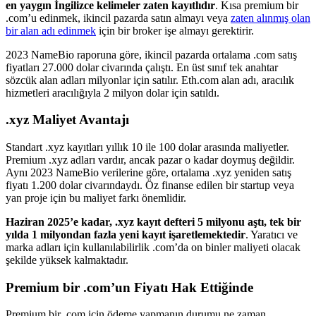
en yaygın İngilizce kelimeler zaten kayıtlıdır
. Kısa premium bir
.com’u edinmek, ikincil pazarda satın almayı veya
zaten alınmış olan
bir alan adı edinmek
için bir broker işe almayı gerektirir.
2023 NameBio raporuna göre, ikincil pazarda ortalama .com satış
fiyatları 27.000 dolar civarında çalıştı. En üst sınıf tek anahtar
sözcük alan adları milyonlar için satılır. Eth.com alan adı, aracılık
hizmetleri aracılığıyla 2 milyon dolar için satıldı.
.xyz Maliyet Avantajı
Standart .xyz kayıtları yıllık 10 ile 100 dolar arasında maliyetler.
Premium .xyz adları vardır, ancak pazar o kadar doymuş değildir.
Aynı 2023 NameBio verilerine göre, ortalama .xyz yeniden satış
fiyatı 1.200 dolar civarındaydı. Öz finanse edilen bir startup veya
yan proje için bu maliyet farkı önemlidir.
Haziran 2025’e kadar, .xyz kayıt defteri 5 milyonu aştı, tek bir
yılda 1 milyondan fazla yeni kayıt işaretlemektedir
. Yaratıcı ve
marka adları için kullanılabilirlik .com’da on binler maliyeti olacak
şekilde yüksek kalmaktadır.
Premium bir .com’un Fiyatı Hak Ettiğinde
Premium bir .com için ödeme yapmanın durumu ne zaman