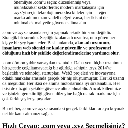
önemliyse .com’u seçin; düzenlenmiş veya
muhafazakar sektörlerde; modern markalaşma için
.xyz’yi seçin teknoloji meraklısı kitleler için — eğer
marka adının uzun vadeli değeri varsa, her ikisini de
minimal ek maliyetle güvence altına alın.
.com ve .xyz arasında seçim yapmak teknik bir soru değildir.
Stratejik bir sorudur. Seçtiğiniz alan adı uzantısı, onu gören her
kişiye bir şey işaret eder. Basit anlamda,
alan adı uzantınız,
insanların web sitenizi ne kadar güvenilir ve profesyonel
olduğunu hızlı bir şekilde değerlendirmelerine yardımcı olur
.
.com dört on yıldır varsayılan uzantıdır. Daha yeni hiçbir uzantının
bir gecede çoğaltamayacağı bir ağırlığa sahiptir. .xyz 2014’te
başlatıldı ve teknoloji startupları, Web3 projeleri ve inovasyona
odaklı markalar arasında gerçek bir niş oluşturmuştur. Her iki uzantı
da meşrudur. Her ikisi de arama motorlarında iyi sıralanabilir. Her
ikisi de düzgün şekilde güvence altına alınabilir. Ancak kitleninize
ve işinizin gerektirdiği güven düzeyine bağlı olarak markanız için
çok farklı şeyler yapıyorlar.
Bu rehber, .com ve .xyz arasındaki gerçek farklıkları ortaya koyarak
net bir karar almanızı sağlar.
Hızlı Cevap: .com veya .xyz Seçmelisiniz?