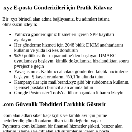
.xyz E-posta Göndericileri için Pratik Kılavuz
Bir .xyz birincil alan adına bağlıysanız, bu adımları istisna
olmaksızın izleyin:
Yalnızca gönderdiğiniz hizmetleri içeren SPF kayıtları
ayarlayın
Her gönderme hizmeti için 2048 bitlik DKIM anahtarlarını
kullanın ve yılda iki kez döndürün
%20 politikası ile p=quarantine’den başlayan DMARC
uygulamaya başlayın, kimlik doğrulamıza hizalandıktan sonra
p=reject’e geçin
Yavaş ısınma. Katılımcı alıcılara gönderilen küçük hacimlerle
başlayın. Şikayet oranlarını %0,1’in altında tutun
Kampanyalar için mail.brand.xyz gibi bir subdomain kullanın.
İşlemsel postaları birincil alan adında tutun
Google Postmaster Tools’da itibar başından itibaren izleyin
.com Güvenlik Tehditleri Farklılık Gösterir
.com alan adları siber kaçakçılık ve kimlik avı için prime
hedefleridir, çünkü onların itibarı taklit değerini yapar.
Payments.com kullanan bir finansal hizmetler şirketi, benzer alan
adlarını izlemeli ve çift alan adı sürümlerini içeren e-posta