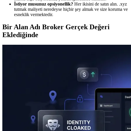
İstiyor musunuz opsiyonellik?
Her ikisini de satın alın. .xyz
tutmak maliyeti neredeyse hiçbir şey almak ve size koruma ve
esneklik vermektedir.
Bir Alan Adı Broker Gerçek Değeri
Eklediğinde