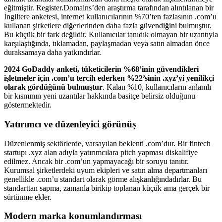
eğitmiştir. Register.Domains’den araştırma tarafından alıntılanan bir
İngiltere anketesi, internet kullanıcılarının %70’ten fazlasının .com’u
kullanan şirketlere diğerlerinden daha fazla güvendiğini bulmuştur.
Bu küçük bir fark değildir. Kullanıcılar tanıdık olmayan bir uzantıyla
karşılaştığında, tıklamadan, paylaşmadan veya satın almadan önce
duraksamaya daha yatkındırlar.
2024 GoDaddy anketi, tüketicilerin %68’inin güvendikleri
işletmeler için .com’u tercih ederken %22’sinin .xyz’yi yenilikçi
olarak gördüğünü bulmuştur
. Kalan %10, kullanıcıların anlamlı
bir kısmının yeni uzantılar hakkında basitçe belirsiz olduğunu
göstermektedir.
Yatırımcı ve düzenleyici görünüş
Düzenlenmiş sektörlerde, varsayılan beklenti .com’dur. Bir fintech
startupı .xyz alan adıyla yatırımcılara pitch yapması diskalifiye
edilmez. Ancak bir .com’un yapmayacağı bir soruyu tanıtır.
Kurumsal şirketlerdeki uyum ekipleri ve satın alma departmanları
genellikle .com’u standart olarak görme alışkanlığındadırlar. Bu
standarttan sapma, zamanla birikip toplanan küçük ama gerçek bir
sürtünme ekler.
Modern marka konumlandırması