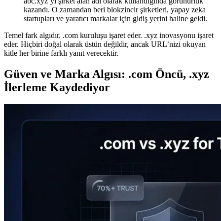
abc.xyz’yi şirket alan adı olarak kullandığında görünürlük
kazandı. O zamandan beri blokzincir şirketleri, yapay zeka
startupları ve yaratıcı markalar için gidiş yerini haline geldi.
Temel fark algıdır. .com kuruluşu işaret eder. .xyz inovasyonu işaret
eder. Hiçbiri doğal olarak üstün değildir, ancak URL’nizi okuyan
kitle her birine farklı yanıt verecektir.
Güven ve Marka Algısı: .com Öncü, .xyz
İlerleme Kaydediyor