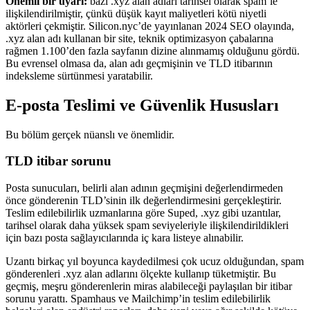
Önemli bir uyarı:
bazı .xyz alan adları tarihsel olarak spam’le
ilişkilendirilmiştir, çünkü düşük kayıt maliyetleri kötü niyetli
aktörleri çekmiştir. Silicon.nyc’de yayınlanan 2024 SEO olayında,
.xyz alan adı kullanan bir site, teknik optimizasyon çabalarına
rağmen 1.100’den fazla sayfanın dizine alınmamış olduğunu gördü.
Bu evrensel olmasa da, alan adı geçmişinin ve TLD itibarının
indeksleme sürtünmesi yaratabilir.
E-posta Teslimi ve Güvenlik Hususları
Bu bölüm gerçek nüanslı ve önemlidir.
TLD itibar sorunu
Posta sunucuları, belirli alan adının geçmişini değerlendirmeden
önce gönderenin TLD’sinin ilk değerlendirmesini gerçekleştirir.
Teslim edilebilirlik uzmanlarına göre Suped, .xyz gibi uzantılar,
tarihsel olarak daha yüksek spam seviyeleriyle ilişkilendirildikleri
için bazı posta sağlayıcılarında iç kara listeye alınabilir.
Uzantı birkaç yıl boyunca kaydedilmesi çok ucuz olduğundan, spam
gönderenleri .xyz alan adlarını ölçekte kullanıp tüketmiştir. Bu
geçmiş, meşru gönderenlerin miras alabileceği paylaşılan bir itibar
sorunu yarattı. Spamhaus ve Mailchimp’in teslim edilebilirlik