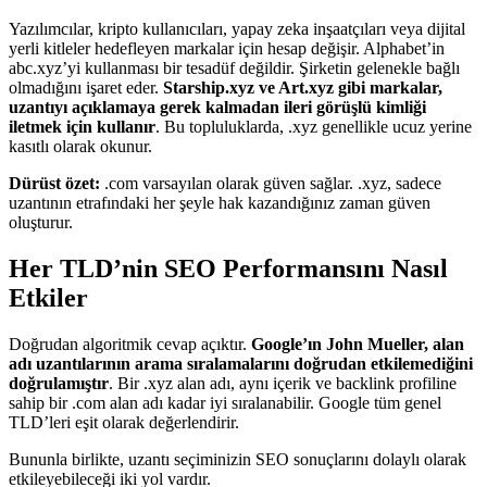
Yazılımcılar, kripto kullanıcıları, yapay zeka inşaatçıları veya dijital
yerli kitleler hedefleyen markalar için hesap değişir. Alphabet’in
abc.xyz’yi kullanması bir tesadüf değildir. Şirketin gelenekle bağlı
olmadığını işaret eder.
Starship.xyz ve Art.xyz gibi markalar,
uzantıyı açıklamaya gerek kalmadan ileri görüşlü kimliği
iletmek için kullanır
. Bu topluluklarda, .xyz genellikle ucuz yerine
kasıtlı olarak okunur.
Dürüst özet:
.com varsayılan olarak güven sağlar. .xyz, sadece
uzantının etrafındaki her şeyle hak kazandığınız zaman güven
oluşturur.
Her TLD’nin SEO Performansını Nasıl
Etkiler
Doğrudan algoritmik cevap açıktır.
Google’ın John Mueller, alan
adı uzantılarının arama sıralamalarını doğrudan etkilemediğini
doğrulamıştır
. Bir .xyz alan adı, aynı içerik ve backlink profiline
sahip bir .com alan adı kadar iyi sıralanabilir. Google tüm genel
TLD’leri eşit olarak değerlendirir.
Bununla birlikte, uzantı seçiminizin SEO sonuçlarını dolaylı olarak
etkileyebileceği iki yol vardır.