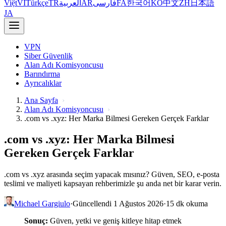
Việt
VI
Türkçe
TR
العربية
AR
فارسی
FA
한국어
KO
中文
ZH
日本語
JA
VPN
Siber Güvenlik
Alan Adı Komisyoncusu
Barındırma
Ayrıcalıklar
Ana Sayfa
Alan Adı Komisyoncusu
.com vs .xyz: Her Marka Bilmesi Gereken Gerçek Farklar
.com vs .xyz: Her Marka Bilmesi
Gereken Gerçek Farklar
.com vs .xyz arasında seçim yapacak mısınız? Güven, SEO, e-posta
teslimi ve maliyeti kapsayan rehberimizle şu anda net bir karar verin.
Michael Gargiulo
·
Güncellendi 1 Ağustos 2026
·
15 dk okuma
Sonuç:
Güven, yetki ve geniş kitleye hitap etmek