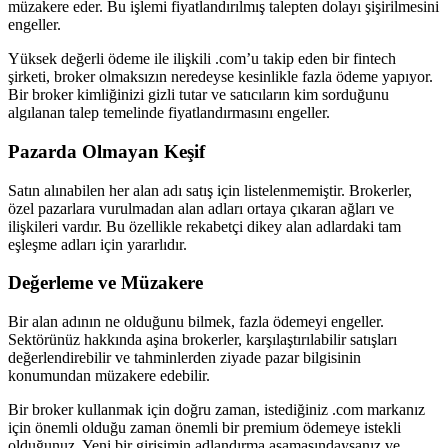
müzakere eder. Bu işlemi fiyatlandırılmış talepten dolayı şişirilmesini
engeller.
Yüksek değerli ödeme ile ilişkili .com’u takip eden bir fintech
şirketi, broker olmaksızın neredeyse kesinlikle fazla ödeme yapıyor.
Bir broker kimliğinizi gizli tutar ve satıcıların kim sorduğunu
algılanan talep temelinde fiyatlandırmasını engeller.
Pazarda Olmayan Keşif
Satın alınabilen her alan adı satış için listelenmemiştir. Brokerler,
özel pazarlara vurulmadan alan adları ortaya çıkaran ağları ve
ilişkileri vardır. Bu özellikle rekabetçi dikey alan adlardaki tam
eşleşme adları için yararlıdır.
Değerleme ve Müzakere
Bir alan adının ne olduğunu bilmek, fazla ödemeyi engeller.
Sektörünüz hakkında aşina brokerler, karşılaştırılabilir satışları
değerlendirebilir ve tahminlerden ziyade pazar bilgisinin
konumundan müzakere edebilir.
Bir broker kullanmak için doğru zaman, istediğiniz .com markanız
için önemli olduğu zaman önemli bir premium ödemeye istekli
olduğunuz. Yeni bir girişimin adlandırma aşamasındaysanız ve