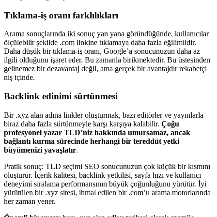
Tıklama-iş oranı farklılıkları
Arama sonuçlarında iki sonuç yan yana göründüğünde, kullanıcılar
ölçülebilir şekilde .com linkine tıklamaya daha fazla eğilimlidir.
Daha düşük bir tıklama-iş oranı, Google’a sonucunuzun daha az
ilgili olduğunu işaret eder. Bu zamanla birikmektedir. Bu üstesinden
gelinemez bir dezavantaj değil, ama gerçek bir avantajdır rekabetçi
niş içinde.
Backlink edinimi sürtünmesi
Bir .xyz alan adına linkler oluşturmak, bazı editörler ve yayınlarla
biraz daha fazla sürtünmeyle karşı karşıya kalabilir.
Çoğu
profesyonel yazar TLD’niz hakkında umursamaz, ancak
bağlantı kurma sürecinde herhangi bir tereddüt yetki
büyümenizi yavaşlatır
.
Pratik sonuç: TLD seçimi SEO sonucunuzun çok küçük bir kısmını
oluşturur. İçerik kalitesi, backlink yetkilisi, sayfa hızı ve kullanıcı
deneyimi sıralama performansının büyük çoğunluğunu yürütür. İyi
yürütülen bir .xyz sitesi, ihmal edilen bir .com’u arama motorlarında
her zaman yener.