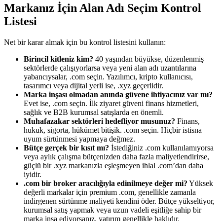
Markanız İçin Alan Adı Seçim Kontrol
Listesi
Net bir karar almak için bu kontrol listesini kullanın:
Birincil kitleniz kim?
40 yaşından büyükse, düzenlenmiş
sektörlerde çalışıyorlarsa veya yeni alan adı uzantılarına
yabancıysalar, .com seçin. Yazılımcı, kripto kullanıcısı,
tasarımcı veya dijital yerli ise, .xyz geçerlidir.
Marka inşası olmadan anında güvene ihtiyacınız var mı?
Evet ise, .com seçin. İlk ziyaret güveni finans hizmetleri,
sağlık ve B2B kurumsal satışlarda en önemli.
Muhafazakar sektörleri hedefliyor musunuz?
Finans,
hukuk, sigorta, hükümet bitişik. .com seçin. Hiçbir istisna
uyum sürtünmesi yapmaya değmez.
Bütçe gerçek bir kısıt mı?
İstediğiniz .com kullanılamıyorsa
veya aylık çalışma bütçenizden daha fazla maliyetlendirirse,
güçlü bir .xyz markanızla eşleşmeyen ihlal .com’dan daha
iyidir.
.com bir broker aracılığıyla edinilmeye değer mi?
Yüksek
değerli markalar için premium .com, genellikle zamanla
indirgenen sürtünme maliyeti kendini öder. Bütçe yükseltiyor,
kurumsal satış yapmak veya uzun vadeli eşitliğe sahip bir
marka inşa ediyorsanız, yatırım genellikle haklıdır.