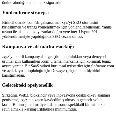
önüne alındığında bu ucuz sigortadır.
Yönlendirme stratejisi
Birincil olarak .com’da çalışırsanız, .xyz’yi SEO otoritesini
birleştirmek ve trafiği yönlendirmek için yönlendirebilirsiniz. Yanlış
uzantı ile alan adınızı yazanlar doğru yere iner. Uygun 301
yönlendirmesiyle yapıldığında SEO cezası olmaz.
Kampanya ve alt marka esnekliği
.xyz’yi belirli kampanyalar, geliştirici toplulukları veya deneysel
ürünler için kullanırken .com’u temel markanız için korumak temiz
ayrım yaratır. Bir SaaS şirketi kurumsal müşteriler için Software.com
ve açık kaynak topluluğu için Dev.xyz çalıştırabilir, hiçbirini
karıştırmadan.
Gelecekteki opsiyonellik
Şirketiniz Web3, blokzincir veya inovasyona odaklı dikey alanlara
genişlerse, .xyz’nin zaten kaydedilmiş olması o gelecek yolunu
korur. Bunun şimdi maliyeti, daha sonra spekülatif bir tutanaktan
satın almakla karşılaştırıldığında minimumdur.