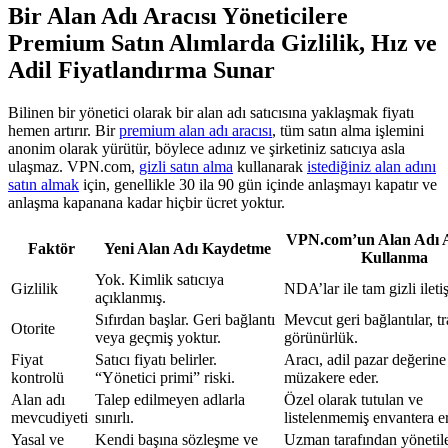
Bir Alan Adı Aracısı Yöneticilere
Premium Satın Alımlarda Gizlilik, Hız ve
Adil Fiyatlandırma Sunar
Bilinen bir yönetici olarak bir alan adı satıcısına yaklaşmak fiyatı
hemen artırır. Bir
premium alan adı aracısı
, tüm satın alma işlemini
anonim olarak yürütür, böylece adınız ve şirketiniz satıcıya asla
ulaşmaz. VPN.com,
gizli satın alma
kullanarak
istediğiniz alan adını
satın almak
için, genellikle 30 ila 90 gün içinde anlaşmayı kapatır ve
anlaşma kapanana kadar hiçbir ücret yoktur.
VPN.com’un Alan Adı A
Faktör
Yeni Alan Adı Kaydetme
Kullanma
Yok. Kimlik satıcıya
Gizlilik
NDA’lar ile tam gizli ileti
açıklanmış.
Sıfırdan başlar. Geri bağlantı
Mevcut geri bağlantılar, tr
Otorite
veya geçmiş yoktur.
görünürlük.
Fiyat
Satıcı fiyatı belirler.
Aracı, adil pazar değerine
kontrolü
“Yönetici primi” riski.
müzakere eder.
Alan adı
Talep edilmeyen adlarla
Özel olarak tutulan ve
mevcudiyeti
sınırlı.
listelenmemiş envantera e
Yasal ve
Kendi başına sözleşme ve
Uzman tarafından yönetil