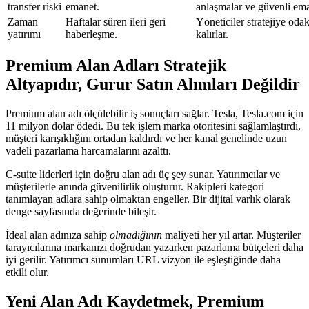
transfer riski
emanet.
anlaşmalar ve güvenli ema
Zaman
Haftalar süren ileri geri
Yöneticiler stratejiye oda
yatırımı
haberleşme.
kalırlar.
Premium Alan Adları Stratejik
Altyapıdır, Gurur Satın Alımları Değildir
Premium alan adı ölçülebilir iş sonuçları sağlar. Tesla, Tesla.com için
11 milyon dolar ödedi. Bu tek işlem marka otoritesini sağlamlaştırdı,
müşteri karışıklığını ortadan kaldırdı ve her kanal genelinde uzun
vadeli pazarlama harcamalarını azalttı.
C-suite liderleri için doğru alan adı üç şey sunar. Yatırımcılar ve
müşterilerle anında güvenilirlik oluşturur. Rakipleri kategori
tanımlayan adlara sahip olmaktan engeller. Bir dijital varlık olarak
denge sayfasında değerinde bileşir.
İdeal alan adınıza sahip
olmadığının
maliyeti her yıl artar. Müşteriler
tarayıcılarına markanızı doğrudan yazarken pazarlama bütçeleri daha
iyi gerilir. Yatırımcı sunumları URL vizyon ile eşleştiğinde daha
etkili olur.
Yeni Alan Adı Kaydetmek, Premium