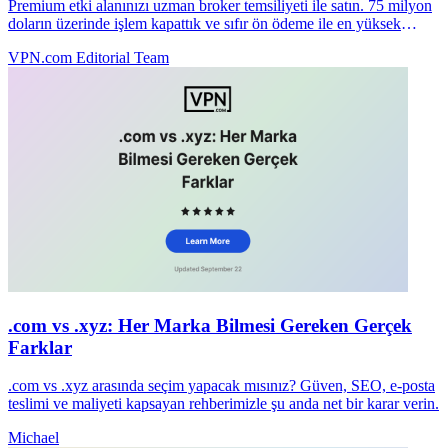
Premium etki alanınızı uzman broker temsiliyeti ile satın. 75 milyon
doların üzerinde işlem kapattık ve sıfır ön ödeme ile en yüksek
fiyatları müzakere ettik.
VPN.com Editorial Team
.com vs .xyz: Her Marka Bilmesi Gereken Gerçek
Farklar
.com vs .xyz arasında seçim yapacak mısınız? Güven, SEO, e-posta
teslimi ve maliyeti kapsayan rehberimizle şu anda net bir karar verin.
Michael