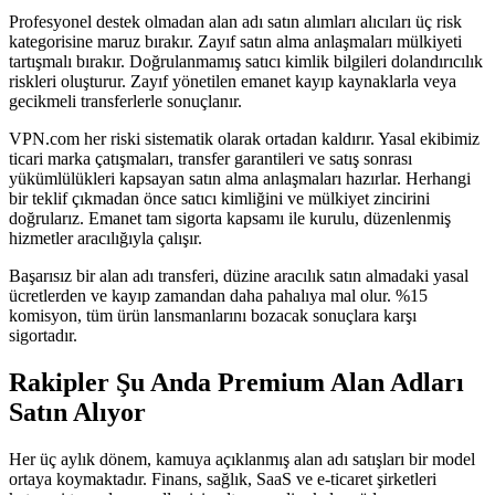
Profesyonel destek olmadan alan adı satın alımları alıcıları üç risk
kategorisine maruz bırakır. Zayıf satın alma anlaşmaları mülkiyeti
tartışmalı bırakır. Doğrulanmamış satıcı kimlik bilgileri dolandırıcılık
riskleri oluşturur. Zayıf yönetilen emanet kayıp kaynaklarla veya
gecikmeli transferlerle sonuçlanır.
VPN.com her riski sistematik olarak ortadan kaldırır. Yasal ekibimiz
ticari marka çatışmaları, transfer garantileri ve satış sonrası
yükümlülükleri kapsayan satın alma anlaşmaları hazırlar. Herhangi
bir teklif çıkmadan önce satıcı kimliğini ve mülkiyet zincirini
doğrularız. Emanet tam sigorta kapsamı ile kurulu, düzenlenmiş
hizmetler aracılığıyla çalışır.
Başarısız bir alan adı transferi, düzine aracılık satın almadaki yasal
ücretlerden ve kayıp zamandan daha pahalıya mal olur. %15
komisyon, tüm ürün lansmanlarını bozacak sonuçlara karşı
sigortadır.
Rakipler Şu Anda Premium Alan Adları
Satın Alıyor
Her üç aylık dönem, kamuya açıklanmış alan adı satışları bir model
ortaya koymaktadır. Finans, sağlık, SaaS ve e-ticaret şirketleri