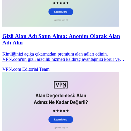
Gizli Alan Adı Satın Alma: Anonim Olarak Alan
Adı Alın
Kimliğinizi açığa çıkarmadan premium alan adları edinin.
VPN.com'un gizli aracılık hizmeti kaldıraç avantajınızı korur ve
müzakereleri özel tutar.
VPN.com Editorial Team