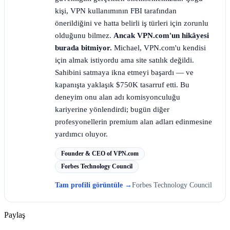
kişi, VPN kullanımının FBI tarafından
önerildiğini ve hatta belirli iş türleri için zorunlu
olduğunu bilmez.
Ancak VPN.com'un hikâyesi
burada bitmiyor.
Michael, VPN.com'u kendisi
için almak istiyordu ama site satılık değildi.
Sahibini satmaya ikna etmeyi başardı — ve
kapanışta yaklaşık $750K tasarruf etti. Bu
deneyim onu alan adı komisyonculuğu
kariyerine yönlendirdi; bugün diğer
profesyonellerin premium alan adları edinmesine
yardımcı oluyor.
Founder & CEO of VPN.com
Forbes Technology Council
Tam profili görüntüle
→
Forbes Technology Council
Paylaş