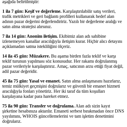
aşağıda belirtilmiştir:
1 ila 7 gün: Keşif ve değerleme.
Karşılaştırılabilir satış verileri,
trafik metrikleri ve geri bağlantı profilleri kullanarak hedef alan
adının pazar değerini değerlendiririz. Yazılı bir değerleme aralığı ve
satın alma stratejisi alırsınız.
7 ila 14 gün: Anonim iletişim.
Ekibimiz alan adı sahibine
izlenemeyen kanallar aracılığıyla iletişim kurar. Hiçbir alıcı detayını
açıklamadan satma istekliliğini ölçeriz.
14 ila 45 gün: Müzakere.
Bu aşama birden fazla teklif ve karşı
teklif turunun yapılması söz konusudur. Her rakamı doğrulanmış
pazar verileriyle karşılaştırırız. Amaç, satıcının arzu ettiği fiyat değil,
adil pazar değeridir.
45 ila 75 gün: Yasal ve emanet.
Satın alma anlaşmasını hazırlarız,
temiz mülkiyet geçmişini doğrularız ve güvenli bir emanet hizmeti
aracılığıyla fonları yönetiriz. Her iki taraf da tüm koşulları
karşılayana kadar para hareket etmez.
75 ila 90 gün: Transfer ve doğrulama.
Alan adı sizin kayıt
şirketine hesabınıza aktarılır. Emaneti serbest bırakmadan önce DNS
yayılımını, WHOIS güncellemelerini ve tam işletim denetimini
doğrularız.