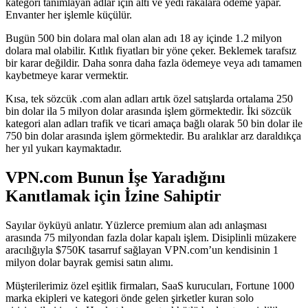
kategori tanımlayan adlar için altı ve yedi rakalara ödeme yapar.
Envanter her işlemle küçülür.
Bugün 500 bin dolara mal olan alan adı 18 ay içinde 1.2 milyon
dolara mal olabilir. Kıtlık fiyatları bir yöne çeker. Beklemek tarafsız
bir karar değildir. Daha sonra daha fazla ödemeye veya adı tamamen
kaybetmeye karar vermektir.
Kısa, tek sözcük .com alan adları artık özel satışlarda ortalama 250
bin dolar ila 5 milyon dolar arasında işlem görmektedir. İki sözcük
kategori alan adları trafik ve ticari amaça bağlı olarak 50 bin dolar ile
750 bin dolar arasında işlem görmektedir. Bu aralıklar arz daraldıkça
her yıl yukarı kaymaktadır.
VPN.com Bunun İşe Yaradığını
Kanıtlamak için İzine Sahiptir
Sayılar öyküyü anlatır. Yüzlerce premium alan adı anlaşması
arasında 75 milyondan fazla dolar kapalı işlem. Disiplinli müzakere
aracılığıyla $750K tasarruf sağlayan VPN.com’un kendisinin 1
milyon dolar bayrak gemisi satın alımı.
Müşterilerimiz özel eşitlik firmaları, SaaS kurucuları, Fortune 1000
marka ekipleri ve kategori önde gelen şirketler kuran solo