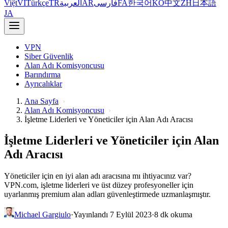
Việt
VI
Türkçe
TR
العربية
AR
فارسی
FA
한국어
KO
中文
ZH
日本語
JA
VPN
Siber Güvenlik
Alan Adı Komisyoncusu
Barındırma
Ayrıcalıklar
Ana Sayfa
Alan Adı Komisyoncusu
İşletme Liderleri ve Yöneticiler için Alan Adı Aracısı
İşletme Liderleri ve Yöneticiler için Alan
Adı Aracısı
Yöneticiler için en iyi alan adı aracısına mı ihtiyacınız var?
VPN.com, işletme liderleri ve üst düzey profesyoneller için
uyarlanmış premium alan adları güvenleştirmede uzmanlaşmıştır.
Michael Gargiulo
·
Yayınlandı 7 Eylül 2023
·
8 dk okuma