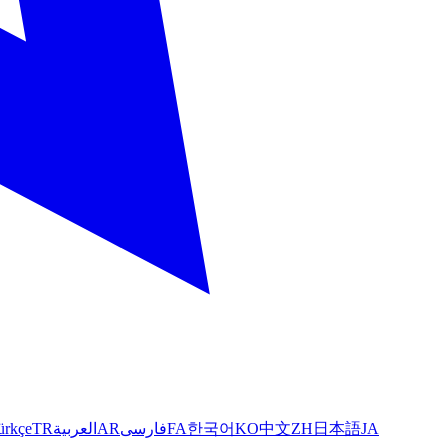
ürkçe
TR
العربية
AR
فارسی
FA
한국어
KO
中文
ZH
日本語
JA