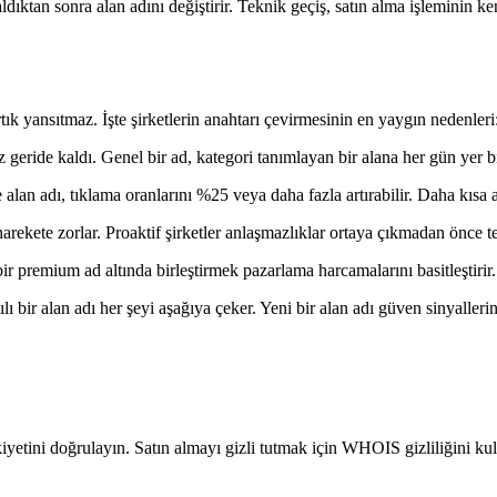
ldıktan sonra alan adını değiştirir. Teknik geçiş, satın alma işleminin
tık yansıtmaz. İşte şirketlerin anahtarı çevirmesinin en yaygın nedenleri
z geride kaldı. Genel bir ad, kategori tanımlayan bir alana her gün yer bı
an adı, tıklama oranlarını %25 veya daha fazla artırabilir. Daha kısa al
rekete zorlar. Proaktif şirketler anlaşmazlıklar ortaya çıkmadan önce temi
k bir premium ad altında birleştirmek pazarlama harcamalarını basitleştirir.
bir alan adı her şeyi aşağıya çeker. Yeni bir alan adı güven sinyallerini 
tini doğrulayın. Satın almayı gizli tutmak için WHOIS gizliliğini kullan