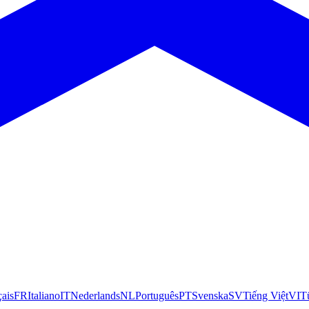
çais
FR
Italiano
IT
Nederlands
NL
Português
PT
Svenska
SV
Tiếng Việt
VI
T