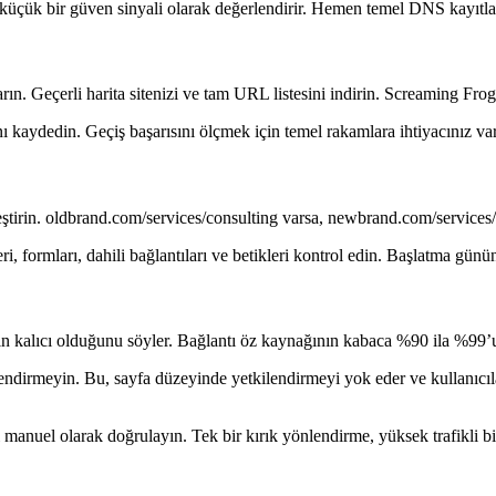
 küçük bir güven sinyali olarak değerlendirir. Hemen temel DNS kayıtlar
n. Geçerli harita sitenizi ve tam URL listesini indirin. Screaming Frog g
kaydedin. Geçiş başarısını ölçmek için temel rakamlara ihtiyacınız vardı
ştirin. oldbrand.com/services/consulting varsa, newbrand.com/services/c
 formları, dahili bağlantıları ve betikleri kontrol edin. Başlatma gününde
nın kalıcı olduğunu söyler. Bağlantı öz kaynağının kabaca %90 ila %99’
dirmeyin. Bu, sayfa düzeyinde yetkilendirmeyi yok eder ve kullanıcıları
 manuel olarak doğrulayın. Tek bir kırık yönlendirme, yüksek trafikli bir