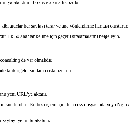
ını yapılandırın, böylece alan adı çözülür.
ibi araçlar her sayfayı tarar ve ana yönlendirme haritası oluşturur.
r. İlk 50 anahtar kelime için geçerli sıralamalarını belgeleyin.
onsulting de var olmalıdır.
 kırık öğeler sıralama riskinizi artırır.
unu yeni URL’ye aktarır.
 sinirlendirir. En hızlı işlem için .htaccess dosyasında veya Nginx
 sayfayı yetim bırakabilir.