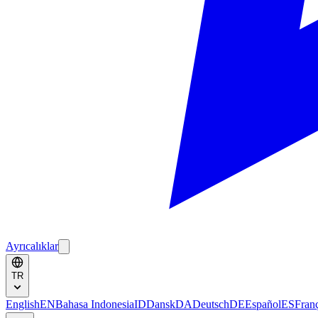
Ayrıcalıklar
TR
English
EN
Bahasa Indonesia
ID
Dansk
DA
Deutsch
DE
Español
ES
Fran