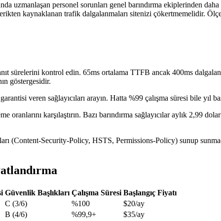
 uzmanlaşan personel sorunları genel barındırma ekiplerinden daha hızl
rikten kaynaklanan trafik dalgalanmaları sitenizi çökertmemelidir. Ölçek
 sürelerini kontrol edin. 65ms ortalama TTFB ancak 400ms dalgalanmal
nın göstergesidir.
antisi veren sağlayıcıları arayın. Hatta %99 çalışma süresi bile yıl baş
e oranlarını karşılaştırın. Bazı barındırma sağlayıcılar aylık 2,99 dolar 
rı (Content-Security-Policy, HSTS, Permissions-Policy) sunup sunmadığı
yatlandırma
i
Güvenlik Başlıkları
Çalışma Süresi
Başlangıç Fiyatı
C (3/6)
%100
$20/ay
B (4/6)
%99,9+
$35/ay