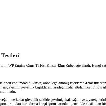
Testleri
aştırın. WP Engine 65ms TTFB, Kinsta 42ms önbelleğe alındı. Hangi sağ
öncü konumdadır. Kinsta, önbelleğe alınmış isteklerde 42ms tutarken 
r sağlayıcının güvenlik başlıklarını taradığımızda, altıdan ikisi F not
ndırmadır.
ğini, ne kadar güvenilir şekilde çevrimiçi kalacağını ve ziyaretçileriniz
tırır, ardından barındırma karşılaştırmalarından genellikle eksik olan b