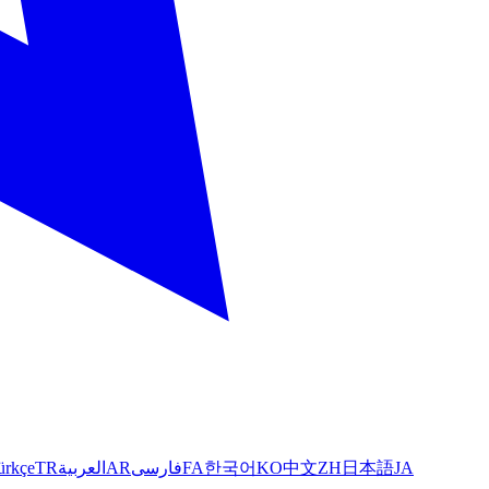
ürkçe
TR
العربية
AR
فارسی
FA
한국어
KO
中文
ZH
日本語
JA