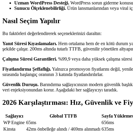
Uzman WordPress Desteği.
WordPress sorun giderme konusunda
Sunucu Ölçeklenebilirliği.
Ürün lansmanlarından veya viral içe
Nasıl Seçim Yapılır
Bu faktörleri değerlendirerek seçeneklerinizi daraltın:
Yanıt Süresi Kıyaslamaları.
Hem ortalama hem de en kötü durum yanıt
şekilde çalışır. 200ms altında tutarlı TTFB, güvenilir yönetilen altyapı
Çalışma Süresi Garantileri.
%99,9 veya daha yüksek çalışma süresi gar
Fiyatlandırma Şeffaflığı.
Yalnızca promosyon fiyatlarını değil, yenilem
sırasında başlangıç oranının 3 katında fiyatlandırılırlar.
Güvenlik Duruşu.
Barındırma sağlayıcınızın modern güvenlik başlıkla
veri enjeksiyonundan korur. Aşağıdaki her sağlayıcıyı taradık.
2026 Karşılaştırması: Hız, Güvenlik ve Fi
Sağlayıcı
Global TTFB
Sayfa Yüklemes
WP Engine
65ms
656ms
Kinsta
42ms önbelleğe alındı / 469ms alınmadı
635ms