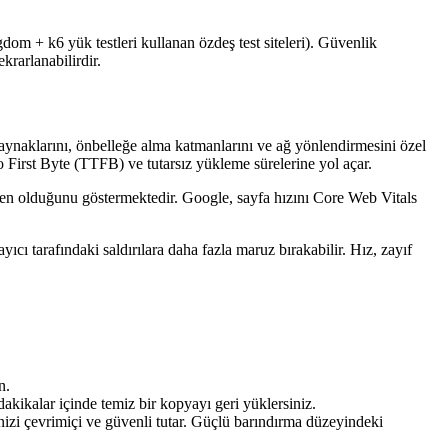
gdom + k6 yük testleri kullanan özdeş test siteleri). Güvenlik
krarlanabilirdir.
 kaynaklarını, önbelleğe alma katmanlarını ve ağ yönlendirmesini özel
 First Byte (TTFB) ve tutarsız yükleme sürelerine yol açar.
den olduğunu göstermektedir. Google, sayfa hızını Core Web Vitals
yıcı tarafındaki saldırılara daha fazla maruz bırakabilir. Hız, zayıf
n.
akikalar içinde temiz bir kopyayı geri yüklersiniz.
i çevrimiçi ve güvenli tutar. Güçlü barındırma düzeyindeki