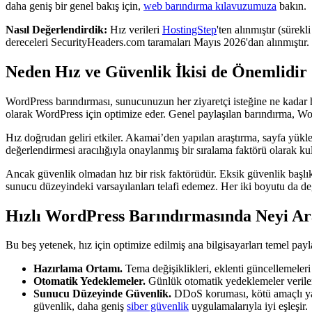
daha geniş bir genel bakış için,
web barındırma kılavuzumuza
bakın.
Nasıl Değerlendirdik:
Hız verileri
HostingStep
'ten alınmıştır (sürekl
dereceleri SecurityHeaders.com taramaları Mayıs 2026'dan alınmıştır. 
Neden Hız ve Güvenlik İkisi de Önemlidir
WordPress barındırması, sunucunuzun her ziyaretçi isteğine ne kadar hı
olarak WordPress için optimize eder. Genel paylaşılan barındırma, Wor
Hız doğrudan geliri etkiler. Akamai’den yapılan araştırma, sayfa yü
değerlendirmesi aracılığıyla onaylanmış bir sıralama faktörü olarak kul
Ancak güvenlik olmadan hız bir risk faktörüdür. Eksik güvenlik başlıkları
sunucu düzeyindeki varsayılanları telafi edemez. Her iki boyutu da değ
Hızlı WordPress Barındırmasında Neyi Ar
Bu beş yetenek, hız için optimize edilmiş ana bilgisayarları temel payla
Hazırlama Ortamı.
Tema değişiklikleri, eklenti güncellemeleri
Otomatik Yedeklemeler.
Günlük otomatik yedeklemeler verilerin
Sunucu Düzeyinde Güvenlik.
DDoS koruması, kötü amaçlı yaz
güvenlik, daha geniş
siber güvenlik
uygulamalarıyla iyi eşleşir.