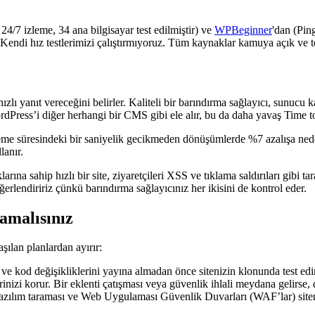
i 24/7 izleme, 34 ana bilgisayar test edilmiştir) ve
WPBeginner
'dan (Pin
Kendi hız testlerimizi çalıştırmıyoruz. Tüm kaynaklar kamuya açık ve te
zlı yanıt vereceğini belirler. Kaliteli bir barındırma sağlayıcı, sunucu
dPress’i diğer herhangi bir CMS gibi ele alır, bu da daha yavaş Time to
kleme süresindeki bir saniyelik gecikmeden dönüşümlerde %7 azalışa ne
lanır.
na sahip hızlı bir site, ziyaretçileri XSS ve tıklama saldırıları gibi tara
erlendiririz çünkü barındırma sağlayıcınız her ikisini de kontrol eder.
amalısınız
şılan planlardan ayırır:
 ve kod değişikliklerini yayına almadan önce sitenizin klonunda test edi
izi korur. Bir eklenti çatışması veya güvenlik ihlali meydana gelirse, d
ılım taraması ve Web Uygulaması Güvenlik Duvarları (WAF’lar) siteniz