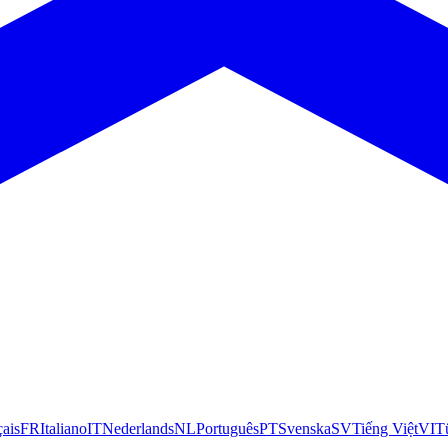
çais
FR
Italiano
IT
Nederlands
NL
Português
PT
Svenska
SV
Tiếng Việt
VI
T