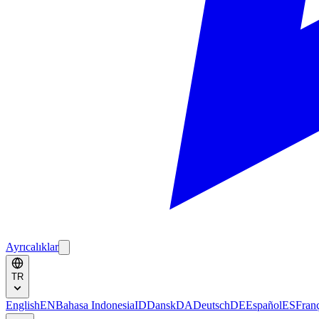
Ayrıcalıklar
TR
English
EN
Bahasa Indonesia
ID
Dansk
DA
Deutsch
DE
Español
ES
Fran