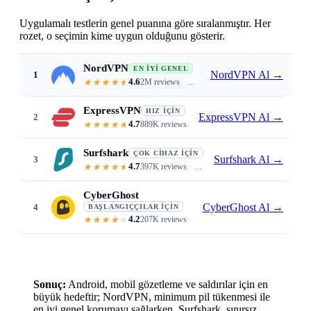
Uygulamalı testlerin genel puanına göre sıralanmıştır. Her
rozet, o seçimin kime uygun olduğunu gösterir.
NordVPN
EN İYI GENEL
NordVPN Al
→
1
4.6
2M reviews
NordLynx 340 Mbps · under 3% batte
ExpressVPN
HIZ İÇIN
ExpressVPN Al
→
2
4.7
889K reviews
Lightway 360 Mbps · 1-second conn
Surfshark
ÇOK CIHAZ İÇIN
Surfshark Al
→
3
4.7
397K reviews
Unlimited devices · $1.99/mo · Cl
CyberGhost
CyberGhost Al
→
4
BAŞLANGIÇÇILAR İÇIN
4.2
207K reviews
Purpose-labeled servers · 45-day 
Sonuç:
Android, mobil gözetleme ve saldırılar için en
büyük hedeftir; NordVPN, minimum pil tükenmesi ile
en iyi genel korumayı sağlarken, Surfshark, sınırsız