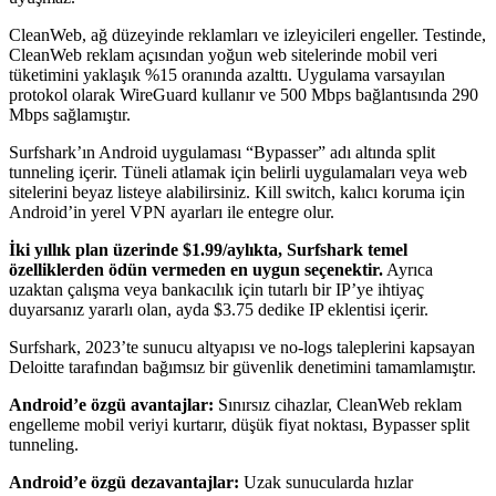
CleanWeb, ağ düzeyinde reklamları ve izleyicileri engeller. Testinde,
CleanWeb reklam açısından yoğun web sitelerinde mobil veri
tüketimini yaklaşık %15 oranında azalttı. Uygulama varsayılan
protokol olarak WireGuard kullanır ve 500 Mbps bağlantısında 290
Mbps sağlamıştır.
Surfshark’ın Android uygulaması “Bypasser” adı altında split
tunneling içerir. Tüneli atlamak için belirli uygulamaları veya web
sitelerini beyaz listeye alabilirsiniz. Kill switch, kalıcı koruma için
Android’in yerel VPN ayarları ile entegre olur.
İki yıllık plan üzerinde $1.99/aylıkta, Surfshark temel
özelliklerden ödün vermeden en uygun seçenektir.
Ayrıca
uzaktan çalışma veya bankacılık için tutarlı bir IP’ye ihtiyaç
duyarsanız yararlı olan, ayda $3.75 dedike IP eklentisi içerir.
Surfshark, 2023’te sunucu altyapısı ve no-logs taleplerini kapsayan
Deloitte tarafından bağımsız bir güvenlik denetimini tamamlamıştır.
Android’e özgü avantajlar:
Sınırsız cihazlar, CleanWeb reklam
engelleme mobil veriyi kurtarır, düşük fiyat noktası, Bypasser split
tunneling.
Android’e özgü dezavantajlar:
Uzak sunucularda hızlar