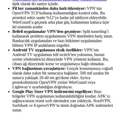
tipik olarak iki saniye içinde.
Pil her zamankinden daha hızlı tükeniyor:
VPN’nin
OpenVPN TCP kullanıp kullanmadığını kontrol edin. Bu
protokol sekiz saatte %12’ye kadar pil tahliyesi ekleyebilir.
WireGuard’a geçmek arka plan güç kullanımını kabaca üçte
iki oranında azaltır.
Belirli uygulamalar VPN’den geçmiyor:
Split tunneling’i
kullanarak problem uygulamasını VPN tünelinden hariç tutun.
Bankacılık uygulamaları ve bazı hükümet uygulamaları
bilinen VPN IP aralıklarını engeller.
Android TV uygulaması eksik özellikler:
VPN’nin
Android TV uygulaması kill switch’ten yoksunsa, bunun
yerine yönlendiricisi düzeyinde VPN yöntemi kullanın. Bu,
cihazı ağ düzeyinde korur ve uygulamaya bağlı olmadan.
VPN bağlantınızı yavaşlatıyor:
Gerçek konumunuza coğrafi
olarak daha yakın bir sunucuya bağlanın. 500 mil uzakta bir
sunucu yaklaşık 20-40 ms gecikme ekler. Ayrıca
protokolünüzün OpenVPN yerine WireGuard veya
Lightway’e ayarlandığını doğrulayın.
Google Play Store VPN indirmesini engelliyor:
Bazı
bölgeler VPN uygulaması kullanılabilirliğini kısıtlar. APK’yı
sağlayıcınızın resmi web sitesinden yan yükleyin. NordVPN,
Surfshark ve ExpressVPN’in tümü doğrudan APK indirmeleri
sunar.