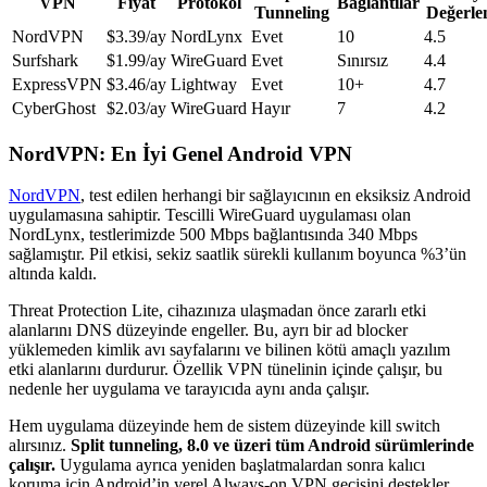
VPN
Fiyat
Protokol
Bağlantılar
Tunneling
Değerle
NordVPN
$3.39/ay
NordLynx
Evet
10
4.5
Surfshark
$1.99/ay
WireGuard
Evet
Sınırsız
4.4
ExpressVPN
$3.46/ay
Lightway
Evet
10+
4.7
CyberGhost
$2.03/ay
WireGuard
Hayır
7
4.2
NordVPN: En İyi Genel Android VPN
NordVPN
, test edilen herhangi bir sağlayıcının en eksiksiz Android
uygulamasına sahiptir. Tescilli WireGuard uygulaması olan
NordLynx, testlerimizde 500 Mbps bağlantısında 340 Mbps
sağlamıştır. Pil etkisi, sekiz saatlik sürekli kullanım boyunca %3’ün
altında kaldı.
Threat Protection Lite, cihazınıza ulaşmadan önce zararlı etki
alanlarını DNS düzeyinde engeller. Bu, ayrı bir ad blocker
yüklemeden kimlik avı sayfalarını ve bilinen kötü amaçlı yazılım
etki alanlarını durdurur. Özellik VPN tünelinin içinde çalışır, bu
nedenle her uygulama ve tarayıcıda aynı anda çalışır.
Hem uygulama düzeyinde hem de sistem düzeyinde kill switch
alırsınız.
Split tunneling, 8.0 ve üzeri tüm Android sürümlerinde
çalışır.
Uygulama ayrıca yeniden başlatmalardan sonra kalıcı
koruma için Android’in yerel Always-on VPN geçişini destekler.