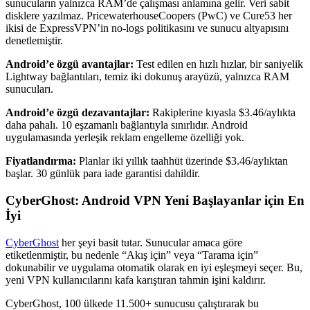
sunucuların yalnızca RAM’de çalışması anlamına gelir. Veri sabit
disklere yazılmaz. PricewaterhouseCoopers (PwC) ve Cure53 her
ikisi de ExpressVPN’in no-logs politikasını ve sunucu altyapısını
denetlemiştir.
Android’e özgü avantajlar:
Test edilen en hızlı hızlar, bir saniyelik
Lightway bağlantıları, temiz iki dokunuş arayüzü, yalnızca RAM
sunucuları.
Android’e özgü dezavantajlar:
Rakiplerine kıyasla $3.46/aylıkta
daha pahalı. 10 eşzamanlı bağlantıyla sınırlıdır. Android
uygulamasında yerleşik reklam engelleme özelliği yok.
Fiyatlandırma:
Planlar iki yıllık taahhüt üzerinde $3.46/aylıktan
başlar. 30 günlük para iade garantisi dahildir.
CyberGhost: Android VPN Yeni Başlayanlar için En
İyi
CyberGhost
her şeyi basit tutar. Sunucular amaca göre
etiketlenmiştir, bu nedenle “Akış için” veya “Tarama için”
dokunabilir ve uygulama otomatik olarak en iyi eşleşmeyi seçer. Bu,
yeni VPN kullanıcılarını kafa karıştıran tahmin işini kaldırır.
CyberGhost, 100 ülkede 11.500+ sunucusu çalıştırarak bu