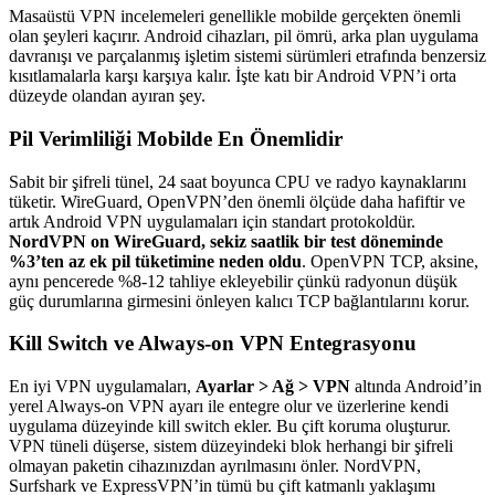
Masaüstü VPN incelemeleri genellikle mobilde gerçekten önemli
olan şeyleri kaçırır. Android cihazları, pil ömrü, arka plan uygulama
davranışı ve parçalanmış işletim sistemi sürümleri etrafında benzersiz
kısıtlamalarla karşı karşıya kalır. İşte katı bir Android VPN’i orta
düzeyde olandan ayıran şey.
Pil Verimliliği Mobilde En Önemlidir
Sabit bir şifreli tünel, 24 saat boyunca CPU ve radyo kaynaklarını
tüketir. WireGuard, OpenVPN’den önemli ölçüde daha hafiftir ve
artık Android VPN uygulamaları için standart protokoldür.
NordVPN on WireGuard, sekiz saatlik bir test döneminde
%3’ten az ek pil tüketimine neden oldu
. OpenVPN TCP, aksine,
aynı pencerede %8-12 tahliye ekleyebilir çünkü radyonun düşük
güç durumlarına girmesini önleyen kalıcı TCP bağlantılarını korur.
Kill Switch ve Always-on VPN Entegrasyonu
En iyi VPN uygulamaları,
Ayarlar > Ağ > VPN
altında Android’in
yerel Always-on VPN ayarı ile entegre olur ve üzerlerine kendi
uygulama düzeyinde kill switch ekler. Bu çift koruma oluşturur.
VPN tüneli düşerse, sistem düzeyindeki blok herhangi bir şifreli
olmayan paketin cihazınızdan ayrılmasını önler. NordVPN,
Surfshark ve ExpressVPN’in tümü bu çift katmanlı yaklaşımı