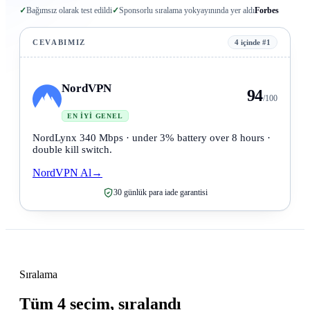
✓
Bağımsız olarak test edildi
✓
Sponsorlu sıralama yok
yayınında yer aldı
Forbes
CEVABIMIZ
4 içinde #1
NordVPN
94
/100
EN İYI GENEL
NordLynx 340 Mbps · under 3% battery over 8 hours ·
double kill switch.
NordVPN Al
→
30 günlük para iade garantisi
Sıralama
Tüm 4 seçim, sıralandı