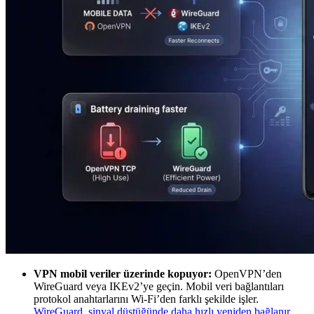
VPN mobil veriler üzerinde kopuyor:
OpenVPN’den
WireGuard veya IKEv2’ye geçin. Mobil veri bağlantıları
protokol anahtarlarını Wi-Fi’den farklı şekilde işler.
WireGuard, sinyal düştüğünde daha hızlı yeniden bağlanır
,