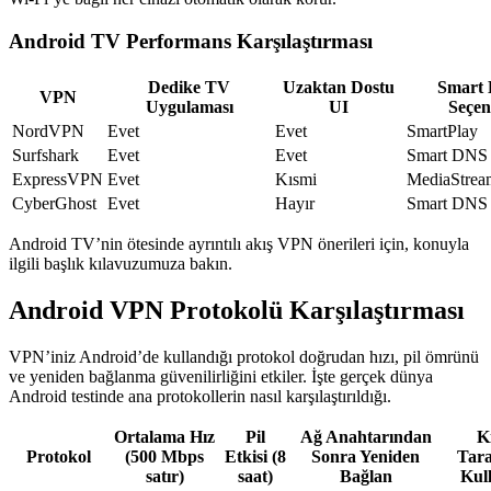
Android TV Performans Karşılaştırması
Dedike TV
Uzaktan Dostu
Smart
VPN
Uygulaması
UI
Seçen
NordVPN
Evet
Evet
SmartPlay
Surfshark
Evet
Evet
Smart DNS
ExpressVPN
Evet
Kısmi
MediaStrea
CyberGhost
Evet
Hayır
Smart DNS
Android TV’nin ötesinde ayrıntılı akış VPN önerileri için, konuyla
ilgili başlık kılavuzumuza bakın.
Android VPN Protokolü Karşılaştırması
VPN’iniz Android’de kullandığı protokol doğrudan hızı, pil ömrünü
ve yeniden bağlanma güvenilirliğini etkiler. İşte gerçek dünya
Android testinde ana protokollerin nasıl karşılaştırıldığı.
Ortalama Hız
Pil
Ağ Anahtarından
K
Protokol
(500 Mbps
Etkisi (8
Sonra Yeniden
Tara
satır)
saat)
Bağlan
Kul