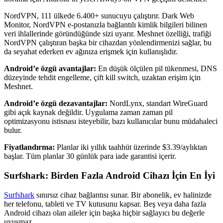
NordVPN, 111 ülkede 6.400+ sunucuyu çalıştırır. Dark Web
Monitor, NordVPN e-postanızla bağlantılı kimlik bilgileri bilinen
veri ihlallerinde göründüğünde sizi uyarır. Meshnet özelliği, trafiği
NordVPN çalıştıran başka bir cihazdan yönlendirmenizi sağlar, bu
da seyahat ederken ev ağınıza erişmek için kullanışlıdır.
Android’e özgü avantajlar:
En düşük ölçülen pil tükenmesi, DNS
düzeyinde tehdit engelleme, çift kill switch, uzaktan erişim için
Meshnet.
Android’e özgü dezavantajlar:
NordLynx, standart WireGuard
gibi açık kaynak değildir. Uygulama zaman zaman pil
optimizasyonu istisnası isteyebilir, bazı kullanıcılar bunu müdahaleci
bulur.
Fiyatlandırma:
Planlar iki yıllık taahhüt üzerinde $3.39/aylıktan
başlar. Tüm planlar 30 günlük para iade garantisi içerir.
Surfshark: Birden Fazla Android Cihazı İçin En İyi
Surfshark
sınırsız cihaz bağlantısı sunar. Bir abonelik, ev halinizde
her telefonu, tableti ve TV kutusunu kapsar. Beş veya daha fazla
Android cihazı olan aileler için başka hiçbir sağlayıcı bu değerle
uyuşmaz.