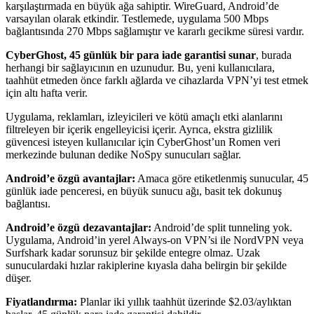
karşılaştırmada en büyük ağa sahiptir. WireGuard, Android’de
varsayılan olarak etkindir. Testlemede, uygulama 500 Mbps
bağlantısında 270 Mbps sağlamıştır ve kararlı gecikme süresi vardır.
CyberGhost, 45 günlük bir para iade garantisi sunar
, burada
herhangi bir sağlayıcının en uzunudur. Bu, yeni kullanıcılara,
taahhüt etmeden önce farklı ağlarda ve cihazlarda VPN’yi test etmek
için altı hafta verir.
Uygulama, reklamları, izleyicileri ve kötü amaçlı etki alanlarını
filtreleyen bir içerik engelleyicisi içerir. Ayrıca, ekstra gizlilik
güvencesi isteyen kullanıcılar için CyberGhost’un Romen veri
merkezinde bulunan dedike NoSpy sunucuları sağlar.
Android’e özgü avantajlar:
Amaca göre etiketlenmiş sunucular, 45
günlük iade penceresi, en büyük sunucu ağı, basit tek dokunuş
bağlantısı.
Android’e özgü dezavantajlar:
Android’de split tunneling yok.
Uygulama, Android’in yerel Always-on VPN’si ile NordVPN veya
Surfshark kadar sorunsuz bir şekilde entegre olmaz. Uzak
sunuculardaki hızlar rakiplerine kıyasla daha belirgin bir şekilde
düşer.
Fiyatlandırma:
Planlar iki yıllık taahhüt üzerinde $2.03/aylıktan