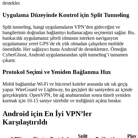
destekler.
Uygulama Düzeyinde Kontrol için Split Tunneling
Split tunneling, hangi uygulamaların VPN’den gideceğini ve
hangilerinin doğrudan bağlantıyı kullanacağını seçmenizi sağlar. Bu,
bankacılık uygulamanız şifreli olmasını isterken navigasyon
uygulamanız yerel GPS’de ek yük olmadan çalışırken mobilde
önemlidir. Her sağlayıcı bunu Android’de desteklemez. Örneğin
CyberGhost, Android uygulamasından split tunneling’i tamamen
çıkarır.
Protokol Seçimi ve Yeniden Bağlanma Hızı
Mobil bağlantılar Wi-Fi ve hücresel kuleler arasında sık sık geçiş
yapar. WireGuard ve Lightway, bu geçişleri iki saniyeden az içinde
gerçekleştirir. OpenVPN, bir ağ anahtarından sonra tüneli yeniden
kurmak için 10-15 saniye sürebilir ve trafiğinizi açıkta bırakır.
Android için En İyi VPN’ler
Karşılaştırıldı
Split
Play 