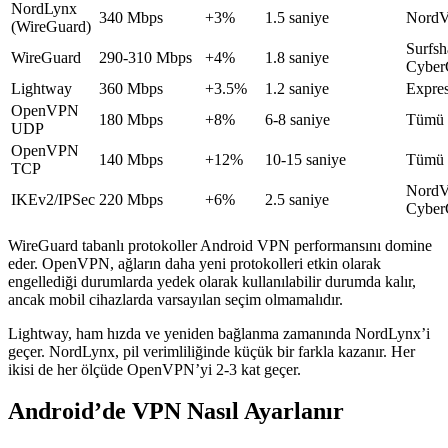
NordLynx
340 Mbps
+3%
1.5 saniye
Nord
(WireGuard)
Surfsh
WireGuard
290-310 Mbps
+4%
1.8 saniye
Cyber
Lightway
360 Mbps
+3.5%
1.2 saniye
Expre
OpenVPN
180 Mbps
+8%
6-8 saniye
Tümü 
UDP
OpenVPN
140 Mbps
+12%
10-15 saniye
Tümü 
TCP
Nord
IKEv2/IPSec
220 Mbps
+6%
2.5 saniye
Cyber
WireGuard tabanlı protokoller Android VPN performansını domine
eder. OpenVPN, ağların daha yeni protokolleri etkin olarak
engellediği durumlarda yedek olarak kullanılabilir durumda kalır,
ancak mobil cihazlarda varsayılan seçim olmamalıdır.
Lightway, ham hızda ve yeniden bağlanma zamanında NordLynx’i
geçer. NordLynx, pil verimliliğinde küçük bir farkla kazanır. Her
ikisi de her ölçüde OpenVPN’yi 2-3 kat geçer.
Android’de VPN Nasıl Ayarlanır