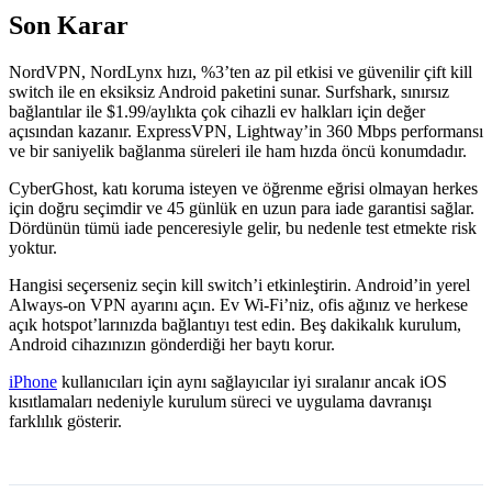
Son Karar
NordVPN, NordLynx hızı, %3’ten az pil etkisi ve güvenilir çift kill
switch ile en eksiksiz Android paketini sunar. Surfshark, sınırsız
bağlantılar ile $1.99/aylıkta çok cihazli ev halkları için değer
açısından kazanır. ExpressVPN, Lightway’in 360 Mbps performansı
ve bir saniyelik bağlanma süreleri ile ham hızda öncü konumdadır.
CyberGhost, katı koruma isteyen ve öğrenme eğrisi olmayan herkes
için doğru seçimdir ve 45 günlük en uzun para iade garantisi sağlar.
Dördünün tümü iade penceresiyle gelir, bu nedenle test etmekte risk
yoktur.
Hangisi seçerseniz seçin kill switch’i etkinleştirin. Android’in yerel
Always-on VPN ayarını açın. Ev Wi-Fi’niz, ofis ağınız ve herkese
açık hotspot’larınızda bağlantıyı test edin. Beş dakikalık kurulum,
Android cihazınızın gönderdiği her baytı korur.
iPhone
kullanıcıları için aynı sağlayıcılar iyi sıralanır ancak iOS
kısıtlamaları nedeniyle kurulum süreci ve uygulama davranışı
farklılık gösterir.