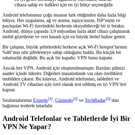
cihaza sahip ev halkleri için en iyi bütçe seçeneğidir.
Android telefonunuz çoğu insanın fark ettiğinden daha fazla bilgi
biliyor. Her uygulama, ağ ve arama, taşıyıcınızın, İSP’nizin ve
paylaşılan Wi-Fi üzerindeki herkesin okuyabileceği bir iz bırakır.
Android, dünya çapında 3,9 milyardan fazla aktif cihazı çalıştırarak
mobil gözetleme ve veri hasadı için en büyük hedef haline getirir.
Bir çalışma, büyük şehirlerdeki herkese açık Wi-Fi hotspot’larının
%40’ının sıfır şifrelemeye sahip olduğunu buldu. Bu küçük bir
rahatsızlık değildir. Bu açık bir kapıdır. VPN bunu kapatır.
Ancak her VPN, Android için oluşturulmamıştır. Bazıları pilinizi
saatler içinde tüketer. Diğerleri masaüstünde var olan özellikleri
mobilden çıkarır. Bu kılavuz, Android telefonları, tabletleri ve
Android TV cihazları için özel olarak test edilmiş en iyi VPN’leri
kapsar.
[1]
[2]
[3]
Sıralamalarımız
Experte
,
Gizmodo
ve
TechRadar
’dan
bağımsız testlerle tutarlıdır.
Android Telefonlar ve Tabletlerde İyi Bir
VPN Ne Yapar?