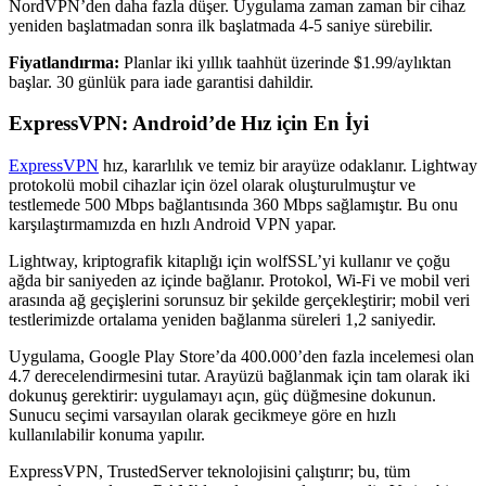
NordVPN’den daha fazla düşer. Uygulama zaman zaman bir cihaz
yeniden başlatmadan sonra ilk başlatmada 4-5 saniye sürebilir.
Fiyatlandırma:
Planlar iki yıllık taahhüt üzerinde $1.99/aylıktan
başlar. 30 günlük para iade garantisi dahildir.
ExpressVPN: Android’de Hız için En İyi
ExpressVPN
hız, kararlılık ve temiz bir arayüze odaklanır. Lightway
protokolü mobil cihazlar için özel olarak oluşturulmuştur ve
testlemede 500 Mbps bağlantısında 360 Mbps sağlamıştır. Bu onu
karşılaştırmamızda en hızlı Android VPN yapar.
Lightway, kriptografik kitaplığı için wolfSSL’yi kullanır ve çoğu
ağda bir saniyeden az içinde bağlanır. Protokol, Wi-Fi ve mobil veri
arasında ağ geçişlerini sorunsuz bir şekilde gerçekleştirir; mobil veri
testlerimizde ortalama yeniden bağlanma süreleri 1,2 saniyedir.
Uygulama, Google Play Store’da 400.000’den fazla incelemesi olan
4.7 derecelendirmesini tutar. Arayüzü bağlanmak için tam olarak iki
dokunuş gerektirir: uygulamayı açın, güç düğmesine dokunun.
Sunucu seçimi varsayılan olarak gecikmeye göre en hızlı
kullanılabilir konuma yapılır.
ExpressVPN, TrustedServer teknolojisini çalıştırır; bu, tüm