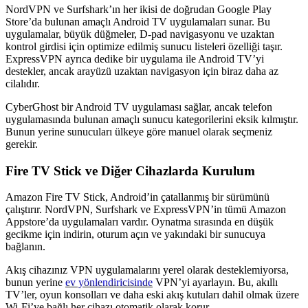
NordVPN ve Surfshark’ın her ikisi de doğrudan Google Play
Store’da bulunan amaçlı Android TV uygulamaları sunar. Bu
uygulamalar, büyük düğmeler, D-pad navigasyonu ve uzaktan
kontrol girdisi için optimize edilmiş sunucu listeleri özelliği taşır.
ExpressVPN ayrıca dedike bir uygulama ile Android TV’yi
destekler, ancak arayüzü uzaktan navigasyon için biraz daha az
cilalıdır.
CyberGhost bir Android TV uygulaması sağlar, ancak telefon
uygulamasında bulunan amaçlı sunucu kategorilerini eksik kılmıştır.
Bunun yerine sunucuları ülkeye göre manuel olarak seçmeniz
gerekir.
Fire TV Stick ve Diğer Cihazlarda Kurulum
Amazon Fire TV Stick, Android’in çatallanmış bir sürümünü
çalıştırır. NordVPN, Surfshark ve ExpressVPN’in tümü Amazon
Appstore’da uygulamaları vardır. Oynatma sırasında en düşük
gecikme için indirin, oturum açın ve yakındaki bir sunucuya
bağlanın.
Akış cihazınız VPN uygulamalarını yerel olarak desteklemiyorsa,
bunun yerine
ev yönlendiricisinde
VPN’yi ayarlayın. Bu, akıllı
TV’ler, oyun konsolları ve daha eski akış kutuları dahil olmak üzere
Wi-Fi’ye bağlı her cihazı otomatik olarak korur.