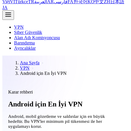
Việt
VI
Türkçe
TR
العربية
AR
فارسی
FA
한국어
KO
中文
ZH
日本語
JA
VPN
Siber Güvenlik
Alan Adı Komisyoncusu
Barındırma
Ayrıcalıklar
Ana Sayfa
VPN
Android için En İyi VPN
Karar rehberi
Android için En İyi VPN
Android, mobil gözetleme ve saldırılar için en büyük
hedeftir. Bu VPN'ler minimum pil tükenmesi ile her
uygulamayı korur.