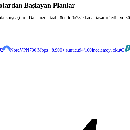
olardan Başlayan Planlar
 karşılaştırın. Daha uzun taahhütlerle %78'e kadar tasarruf edin ve 30 
#2
NordVPN
730 Mbps · 8,900+ sunucu
94
/100
İncelemeyi oku
#3