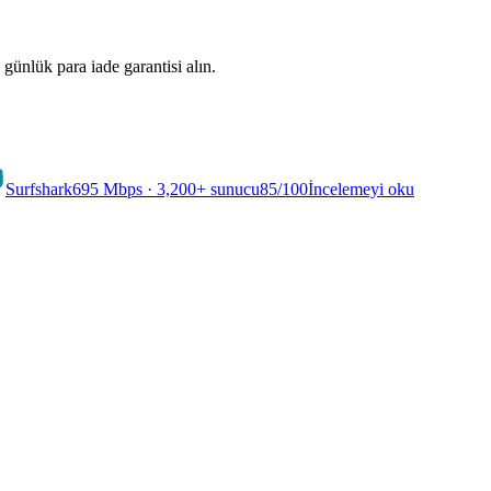
günlük para iade garantisi alın.
Surfshark
695 Mbps · 3,200+ sunucu
85
/100
İncelemeyi oku