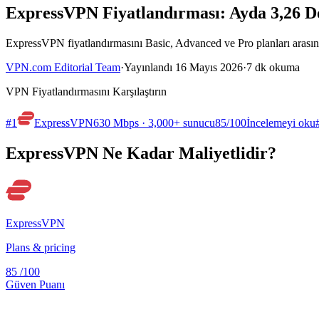
ExpressVPN Fiyatlandırması: Ayda 3,26 D
ExpressVPN fiyatlandırmasını Basic, Advanced ve Pro planları arasında
VPN.com Editorial Team
·
Yayınlandı 16 Mayıs 2026
·
7 dk okuma
VPN Fiyatlandırmasını Karşılaştırın
#1
ExpressVPN
630 Mbps · 3,000+ sunucu
85
/100
İncelemeyi oku
ExpressVPN Ne Kadar Maliyetlidir?
ExpressVPN
Plans & pricing
85
/100
Güven Puanı