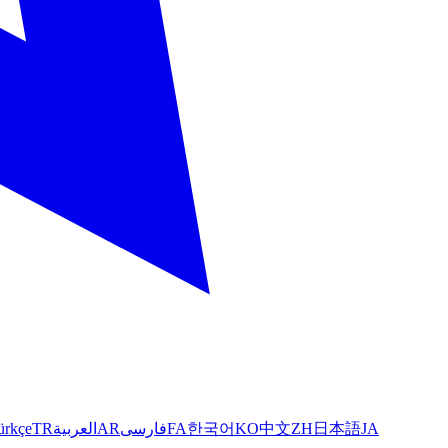
ürkçe
TR
العربية
AR
فارسی
FA
한국어
KO
中文
ZH
日本語
JA