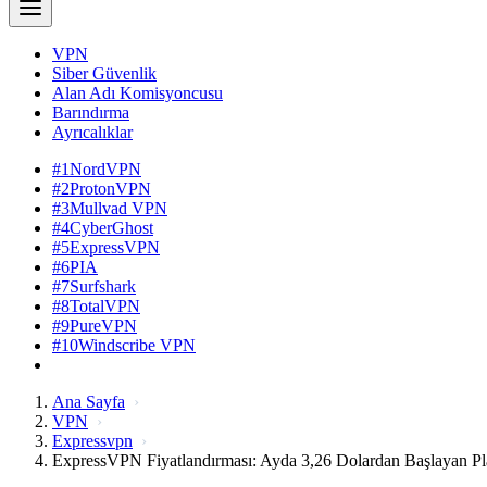
VPN
Siber Güvenlik
Alan Adı Komisyoncusu
Barındırma
Ayrıcalıklar
#1
NordVPN
#2
ProtonVPN
#3
Mullvad VPN
#4
CyberGhost
#5
ExpressVPN
#6
PIA
#7
Surfshark
#8
TotalVPN
#9
PureVPN
#10
Windscribe VPN
Ana Sayfa
VPN
Expressvpn
ExpressVPN Fiyatlandırması: Ayda 3,26 Dolardan Başlayan Pl