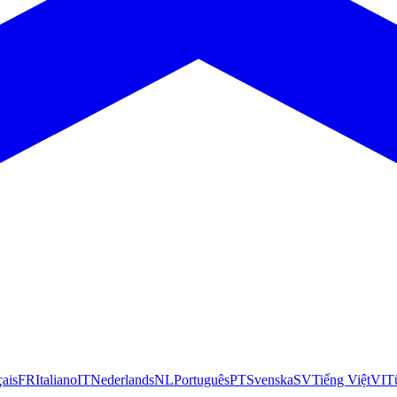
çais
FR
Italiano
IT
Nederlands
NL
Português
PT
Svenska
SV
Tiếng Việt
VI
T