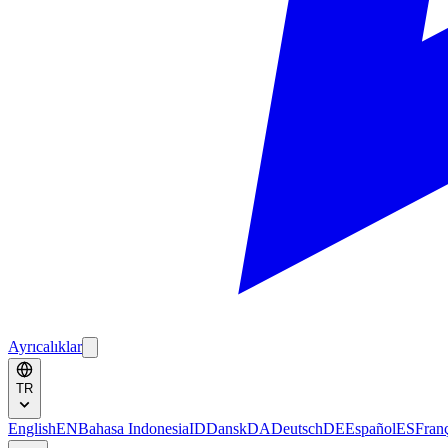
Ayrıcalıklar
TR
English
EN
Bahasa Indonesia
ID
Dansk
DA
Deutsch
DE
Español
ES
Fran