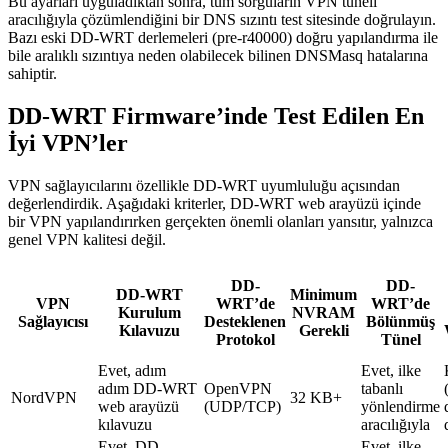
Bu ayarları uyguladıktan sonra, tüm sorguların VPN tüneli
aracılığıyla çözümlendiğini bir DNS sızıntı test sitesinde doğrulayın.
Bazı eski DD-WRT derlemeleri (pre-r40000) doğru yapılandırma ile
bile aralıklı sızıntıya neden olabilecek bilinen DNSMasq hatalarına
sahiptir.
DD-WRT Firmware’inde Test Edilen En
İyi VPN’ler
VPN sağlayıcılarını özellikle DD-WRT uyumluluğu açısından
değerlendirdik. Aşağıdaki kriterler, DD-WRT web arayüzü içinde
bir VPN yapılandırırken gerçekten önemli olanları yansıtır, yalnızca
genel VPN kalitesi değil.
DD-
DD-
DD-WRT
Minimum
VPN
WRT’de
WRT’de
Kurulum
NVRAM
Sağlayıcısı
Desteklenen
Bölünmüş
Kılavuzu
Gerekli
Protokol
Tünel
Evet, adım
Evet, ilke
adım DD-WRT
OpenVPN
tabanlı
NordVPN
32 KB+
web arayüzü
(UDP/TCP)
yönlendirme
kılavuzu
aracılığıyla
Evet, DD-
Evet, ilke