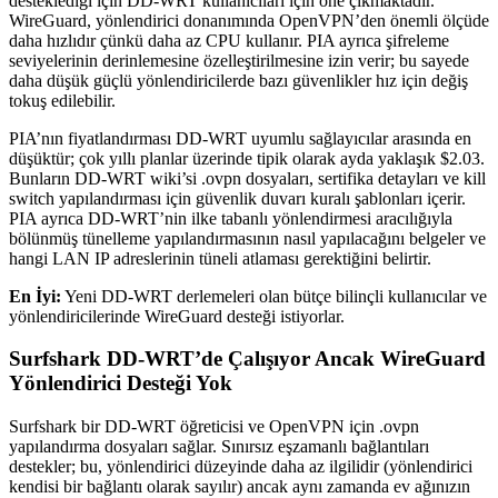
desteklediği için DD-WRT kullanıcıları için öne çıkmaktadır.
WireGuard, yönlendirici donanımında OpenVPN’den önemli ölçüde
daha hızlıdır çünkü daha az CPU kullanır. PIA ayrıca şifreleme
seviyelerinin derinlemesine özelleştirilmesine izin verir; bu sayede
daha düşük güçlü yönlendiricilerde bazı güvenlikler hız için değiş
tokuş edilebilir.
PIA’nın fiyatlandırması DD-WRT uyumlu sağlayıcılar arasında en
düşüktür; çok yıllı planlar üzerinde tipik olarak ayda yaklaşık $2.03.
Bunların DD-WRT wiki’si .ovpn dosyaları, sertifika detayları ve kill
switch yapılandırması için güvenlik duvarı kuralı şablonları içerir.
PIA ayrıca DD-WRT’nin ilke tabanlı yönlendirmesi aracılığıyla
bölünmüş tünelleme yapılandırmasının nasıl yapılacağını belgeler ve
hangi LAN IP adreslerinin tüneli atlaması gerektiğini belirtir.
En İyi:
Yeni DD-WRT derlemeleri olan bütçe bilinçli kullanıcılar ve
yönlendiricilerinde WireGuard desteği istiyorlar.
Surfshark DD-WRT’de Çalışıyor Ancak WireGuard
Yönlendirici Desteği Yok
Surfshark bir DD-WRT öğreticisi ve OpenVPN için .ovpn
yapılandırma dosyaları sağlar. Sınırsız eşzamanlı bağlantıları
destekler; bu, yönlendirici düzeyinde daha az ilgilidir (yönlendirici
kendisi bir bağlantı olarak sayılır) ancak aynı zamanda ev ağınızın