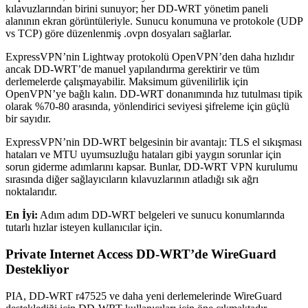
kılavuzlarından birini sunuyor; her DD-WRT yönetim paneli
alanının ekran görüntüleriyle. Sunucu konumuna ve protokole (UDP
vs TCP) göre düzenlenmiş .ovpn dosyaları sağlarlar.
ExpressVPN’nin Lightway protokolü OpenVPN’den daha hızlıdır
ancak DD-WRT’de manuel yapılandırma gerektirir ve tüm
derlemelerde çalışmayabilir. Maksimum güvenilirlik için
OpenVPN’ye bağlı kalın. DD-WRT donanımında hız tutulması tipik
olarak %70-80 arasında, yönlendirici seviyesi şifreleme için güçlü
bir sayıdır.
ExpressVPN’nin DD-WRT belgesinin bir avantajı: TLS el sıkışması
hataları ve MTU uyumsuzluğu hataları gibi yaygın sorunlar için
sorun giderme adımlarını kapsar. Bunlar, DD-WRT VPN kurulumu
sırasında diğer sağlayıcıların kılavuzlarının atladığı sık ağrı
noktalarıdır.
En İyi:
Adım adım DD-WRT belgeleri ve sunucu konumlarında
tutarlı hızlar isteyen kullanıcılar için.
Private Internet Access DD-WRT’de WireGuard
Destekliyor
PIA, DD-WRT r47525 ve daha yeni derlemelerinde WireGuard