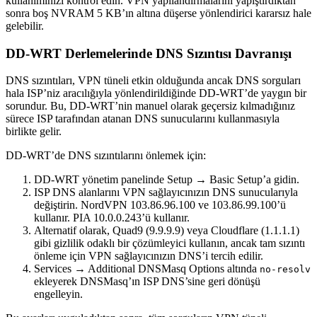
kullanımınızı kontrol edin. VPN yapılandırmalarını yapıştırdıktan
sonra boş NVRAM 5 KB’ın altına düşerse yönlendirici kararsız hale
gelebilir.
DD-WRT Derlemelerinde DNS Sızıntısı Davranışı
DNS sızıntıları, VPN tüneli etkin olduğunda ancak DNS sorguları
hala ISP’niz aracılığıyla yönlendirildiğinde DD-WRT’de yaygın bir
sorundur. Bu, DD-WRT’nin manuel olarak geçersiz kılmadığınız
sürece ISP tarafından atanan DNS sunucularını kullanmasıyla
birlikte gelir.
DD-WRT’de DNS sızıntılarını önlemek için:
DD-WRT yönetim panelinde Setup → Basic Setup’a gidin.
ISP DNS alanlarını VPN sağlayıcınızın DNS sunucularıyla
değiştirin. NordVPN 103.86.96.100 ve 103.86.99.100’ü
kullanır. PIA 10.0.0.243’ü kullanır.
Alternatif olarak, Quad9 (9.9.9.9) veya Cloudflare (1.1.1.1)
gibi gizlilik odaklı bir çözümleyici kullanın, ancak tam sızıntı
önleme için VPN sağlayıcınızın DNS’i tercih edilir.
Services → Additional DNSMasq Options altında
no-resolv
ekleyerek DNSMasq’ın ISP DNS’sine geri dönüşü
engelleyin.