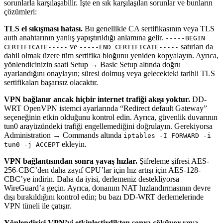
sorunlarla karşılaşabilir. İşte en sık karşılaşılan sorunlar ve bunların
çözümleri:
TLS el sıkışması hatası.
Bu genellikle CA sertifikasının veya TLS
auth anahtarının yanlış yapıştırıldığı anlamına gelir.
-----BEGIN
ve
satırları da
CERTIFICATE-----
-----END CERTIFICATE-----
dahil olmak üzere tüm sertifika bloğunu yeniden kopyalayın. Ayrıca,
yönlendicinizin saati Setup → Basic Setup altında doğru
ayarlandığını onaylayın; süresi dolmuş veya gelecekteki tarihli TLS
sertifikaları başarısız olacaktır.
VPN bağlanır ancak hiçbir internet trafiği akışı yoktur.
DD-
WRT OpenVPN istemci ayarlarında “Redirect default Gateway”
seçeneğinin etkin olduğunu kontrol edin. Ayrıca, güvenlik duvarının
tun0 arayüzündeki trafiği engellemediğini doğrulayın. Gerekiyorsa
Administration → Commands altında
iptables -I FORWARD -i
ekleyin.
tun0 -j ACCEPT
VPN bağlantısından sonra yavaş hızlar.
Şifreleme şifresi AES-
256-CBC’den daha zayıf CPU’lar için hız artışı için AES-128-
CBC’ye indirin. Daha da iyisi, derlemeniz destekliyorsa
WireGuard’a geçin. Ayrıca, donanım NAT hızlandırmasının devre
dışı bırakıldığını kontrol edin; bu bazı DD-WRT derlemelerinde
VPN tüneli ile çatışır.
Yönlendirici VPN’yi etkinleştirdikten sonra çöküyor veya