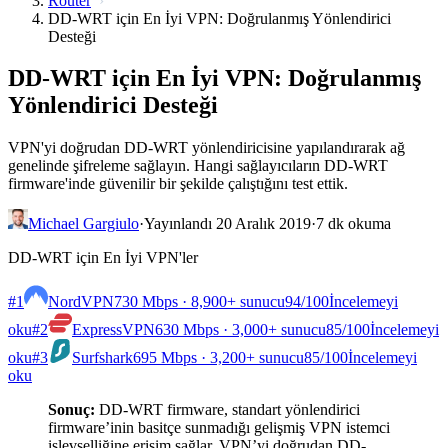
Router
DD-WRT için En İyi VPN: Doğrulanmış Yönlendirici
Desteği
DD-WRT için En İyi VPN: Doğrulanmış
Yönlendirici Desteği
VPN'yi doğrudan DD-WRT yönlendiricisine yapılandırarak ağ
genelinde şifreleme sağlayın. Hangi sağlayıcıların DD-WRT
firmware'inde güvenilir bir şekilde çalıştığını test ettik.
Michael Gargiulo
·
Yayınlandı 20 Aralık 2019
·
7 dk okuma
DD-WRT için En İyi VPN'ler
#1
NordVPN
730 Mbps · 8,900+ sunucu
94
/100
İncelemeyi
oku
#2
ExpressVPN
630 Mbps · 3,000+ sunucu
85
/100
İncelemeyi
oku
#3
Surfshark
695 Mbps · 3,200+ sunucu
85
/100
İncelemeyi
oku
Sonuç:
DD-WRT firmware, standart yönlendirici
firmware’inin basitçe sunmadığı gelişmiş VPN istemci
işlevselliğine erişim sağlar. VPN’yi doğrudan DD-