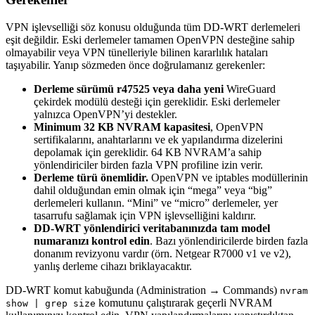
VPN işlevselliği söz konusu olduğunda tüm DD-WRT derlemeleri
eşit değildir. Eski derlemeler tamamen OpenVPN desteğine sahip
olmayabilir veya VPN tünelleriyle bilinen kararlılık hataları
taşıyabilir. Yanıp sözmeden önce doğrulamanız gerekenler:
Derleme sürümü r47525 veya daha yeni
WireGuard
çekirdek modülü desteği için gereklidir. Eski derlemeler
yalnızca OpenVPN’yi destekler.
Minimum 32 KB NVRAM kapasitesi
, OpenVPN
sertifikalarını, anahtarlarını ve ek yapılandırma dizelerini
depolamak için gereklidir. 64 KB NVRAM’a sahip
yönlendiriciler birden fazla VPN profiline izin verir.
Derleme türü önemlidir.
OpenVPN ve iptables modüllerinin
dahil olduğundan emin olmak için “mega” veya “big”
derlemeleri kullanın. “Mini” ve “micro” derlemeler, yer
tasarrufu sağlamak için VPN işlevselliğini kaldırır.
DD-WRT yönlendirici veritabanınızda tam model
numaranızı kontrol edin
. Bazı yönlendiricilerde birden fazla
donanım revizyonu vardır (örn. Netgear R7000 v1 ve v2),
yanlış derleme cihazı briklayacaktır.
DD-WRT komut kabuğunda (Administration → Commands)
nvram
komutunu çalıştırarak geçerli NVRAM
show | grep size