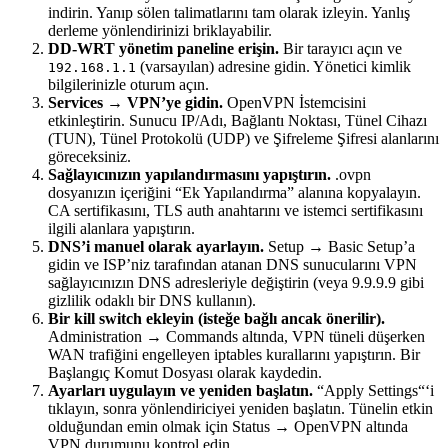
indirin. Yanıp sölen talimatlarını tam olarak izleyin. Yanlış
derleme yönlendirinizi briklayabilir.
DD-WRT yönetim paneline erişin.
Bir tarayıcı açın ve
(varsayılan) adresine gidin. Yönetici kimlik
192.168.1.1
bilgilerinizle oturum açın.
Services → VPN’ye gidin.
OpenVPN İstemcisini
etkinleştirin. Sunucu IP/Adı, Bağlantı Noktası, Tünel Cihazı
(TUN), Tünel Protokolü (UDP) ve Şifreleme Şifresi alanlarını
göreceksiniz.
Sağlayıcınızın yapılandırmasını yapıştırın.
.ovpn
dosyanızın içeriğini “Ek Yapılandırma” alanına kopyalayın.
CA sertifikasını, TLS auth anahtarını ve istemci sertifikasını
ilgili alanlara yapıştırın.
DNS’i manuel olarak ayarlayın.
Setup → Basic Setup’a
gidin ve ISP’niz tarafından atanan DNS sunucularını VPN
sağlayıcınızın DNS adresleriyle değiştirin (veya 9.9.9.9 gibi
gizlilik odaklı bir DNS kullanın).
Bir kill switch ekleyin (isteğe bağlı ancak önerilir).
Administration → Commands altında, VPN tüneli düşerken
WAN trafiğini engelleyen iptables kurallarını yapıştırın. Bir
Başlangıç Komut Dosyası olarak kaydedin.
Ayarları uygulayın ve yeniden başlatın.
“Apply Settings“‘i
tıklayın, sonra yönlendiriciyei yeniden başlatın. Tünelin etkin
olduğundan emin olmak için Status → OpenVPN altında
VPN durumunu kontrol edin.