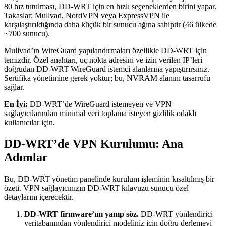
80 hız tutulması, DD-WRT için en hızlı seçeneklerden birini yapar.
Takaslar: Mullvad, NordVPN veya ExpressVPN ile
karşılaştırıldığında daha küçük bir sunucu ağına sahiptir (46 ülkede
~700 sunucu).
Mullvad’ın WireGuard yapılandırmaları özellikle DD-WRT için
temizdir. Özel anahtarı, uç nokta adresini ve izin verilen IP’leri
doğrudan DD-WRT WireGuard istemci alanlarına yapıştırırsınız.
Sertifika yönetimine gerek yoktur; bu, NVRAM alanını tasarrufu
sağlar.
En İyi:
DD-WRT’de WireGuard istemeyen ve VPN
sağlayıcılarından minimal veri toplama isteyen gizlilik odaklı
kullanıcılar için.
DD-WRT’de VPN Kurulumu: Ana
Adımlar
Bu, DD-WRT yönetim panelinde kurulum işleminin kısaltılmış bir
özeti. VPN sağlayıcınızın DD-WRT kılavuzu sunucu özel
detaylarını içerecektir.
DD-WRT firmware’ını yanıp söz.
DD-WRT yönlendirici
veritabanından yönlendirici modeliniz için doğru derlemeyi