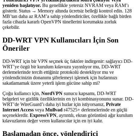
yeniden başlatıyor.
Bu genellikle yetersiz NVRAM veya RAM’ı
gösterir. Status → Memory altında ücretsiz belleği kontrol edin. 128
MB’tan daha az RAM’a sahip yönlendiriciler, özellikle bağlı birden
fazla cihazla kararlı OpenVPN tünellerini korumakta zorluk
çekebilir.
DD-WRT VPN Kullanıcıları İçin Son
Öneriler
DD-WRT için bir VPN seçmek üç faktöre indirgenir: sağlayıcı DD-
WRT’ye özgü bir kurulum kılavuzu yayınlıyor mu, DD-WRT
derlemelerinde tercih ettiğiniz protokolü destekliyor mu ve
yönlendicinizin donanımı şifrelemeyi işlemek için hızlarınızı
sakatlamamak üzere yeterli işlem gücüne sahip mi?
Çoğu kullanıcı için,
NordVPN
sunucu kapsamı, DD-WRT
belgeleri ve gizlilik özelliklerinin en iyi kombinasyonunu sunar. DD-
WRT’de WireGuard’ı daha iyi hızlar için istiyorsanız,
Private
Internet Access
veya
Mullvad
r47525+ derlemelerinde en güçlü
seçeneklerdir.
ExpressVPN
, ayrıntılı, ekran görüntüsü ağır kurulum
kılavuzlarını değer veren kullanıcılar için en iyi kalır.
Başlamadan önce, yönlendirici