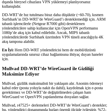
dışında bireysel cihazlara VPN yüklemeyi planlıyorsanız
kullanışlıdır.
DD-WRT’de hız tutulması biraz daha düşüktür (~60-70), kısmen
Surfshark’ın DD-WRT’de WireGuard’ı desteklemediği için. ARM
tabanlı işlemcilerle (Netgear R7000 gibi) desteklenen
yönlendiricilere sahip kullanıcılar için OpenVPN performansı
1080p’de akış için kabul edilebilir. Ancak, MIPS tabanlı
yönlendiricilerde Surfshark üzerinden VPN tüneli aracılığıyla 4K
akış tampona alabilir.
En İyi:
Hem DD-WRT yönlendiricisi hem de mobil/dizüstü
uygulamalarında sınırsız cihaz bağlantısına ihtiyaç duyan haneler
için.
Mullvad DD-WRT’de WireGuard ile Gizliliği
Maksimize Ediyor
Mullvad, gizlilik maksimalisti bir yaklaşım alır. Anonim ödemeyi
kabul eder (posta yoluyla nakit da dahil), kaydolmak için e-posta
gerektirmez ve DD-WRT’de değiştirilmeden çalışan ham
WireGuard ve OpenVPN yapılandırma dosyaları sağlar.
Mullvad, r47525+ derlemeleri DD-WRT’de WireGuard’ı destekler;
bu, yönlendirici donanımında hızları önemli ölçüde iyileştirir. %72-