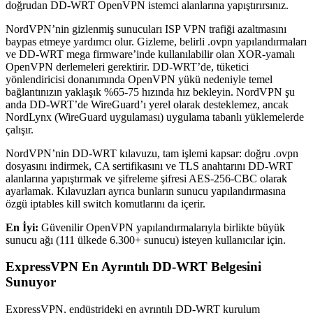
doğrudan DD-WRT OpenVPN istemci alanlarına yapıştırırsınız.
NordVPN’nin gizlenmiş sunucuları ISP VPN trafiği azaltmasını
baypas etmeye yardımcı olur. Gizleme, belirli .ovpn yapılandırmaları
ve DD-WRT mega firmware’inde kullanılabilir olan XOR-yamalı
OpenVPN derlemeleri gerektirir. DD-WRT’de, tüketici
yönlendiricisi donanımında OpenVPN yükü nedeniyle temel
bağlantınızın yaklaşık %65-75 hızında hız bekleyin. NordVPN şu
anda DD-WRT’de WireGuard’ı yerel olarak desteklemez, ancak
NordLynx (WireGuard uygulaması) uygulama tabanlı yüklemelerde
çalışır.
NordVPN’nin DD-WRT kılavuzu, tam işlemi kapsar: doğru .ovpn
dosyasını indirmek, CA sertifikasını ve TLS anahtarını DD-WRT
alanlarına yapıştırmak ve şifreleme şifresi AES-256-CBC olarak
ayarlamak. Kılavuzları ayrıca bunların sunucu yapılandırmasına
özgü iptables kill switch komutlarını da içerir.
En İyi:
Güvenilir OpenVPN yapılandırmalarıyla birlikte büyük
sunucu ağı (111 ülkede 6.300+ sunucu) isteyen kullanıcılar için.
ExpressVPN En Ayrıntılı DD-WRT Belgesini
Sunuyor
ExpressVPN, endüstrideki en ayrıntılı DD-WRT kurulum