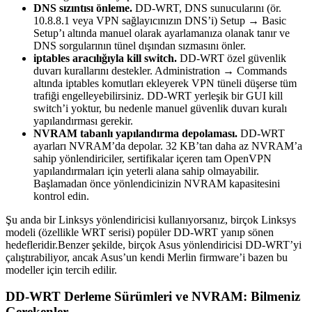
DNS sızıntısı önleme.
DD-WRT, DNS sunucularını (ör.
10.8.8.1 veya VPN sağlayıcınızın DNS’i) Setup → Basic
Setup’ı altında manuel olarak ayarlamanıza olanak tanır ve
DNS sorgularının tünel dışından sızmasını önler.
iptables aracılığıyla kill switch.
DD-WRT özel güvenlik
duvarı kurallarını destekler. Administration → Commands
altında iptables komutları ekleyerek VPN tüneli düşerse tüm
trafiği engelleyebilirsiniz. DD-WRT yerleşik bir GUI kill
switch’i yoktur, bu nedenle manuel güvenlik duvarı kuralı
yapılandırması gerekir.
NVRAM tabanlı yapılandırma depolaması.
DD-WRT
ayarları NVRAM’da depolar. 32 KB’tan daha az NVRAM’a
sahip yönlendiriciler, sertifikalar içeren tam OpenVPN
yapılandırmaları için yeterli alana sahip olmayabilir.
Başlamadan önce yönlendicinizin NVRAM kapasitesini
kontrol edin.
Şu anda bir Linksys yönlendiricisi kullanıyorsanız, birçok Linksys
modeli (özellikle WRT serisi) popüler DD-WRT yanıp sönen
hedefleridir.Benzer şekilde, birçok Asus yönlendiricisi DD-WRT’yi
çalıştırabiliyor, ancak Asus’un kendi Merlin firmware’i bazen bu
modeller için tercih edilir.
DD-WRT Derleme Sürümleri ve NVRAM: Bilmeniz
Gerekenler