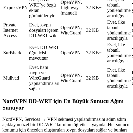
OpenVPN,
WRT’ye özgü
tabanlı
ExpressVPN
Lightway
32 KB+
ekran
yönlendirme
(manuel)
görüntüleriyle
aracılığıyla
Evet, ilke
Private
Evet, .ovpn
OpenVPN,
tabanlı
Internet
dosyaları içeren
32 KB+
WireGuard
yönlendirme
Access
DD-WRT wiki
aracılığıyla
Evet, ilke
Evet, DD-WRT
tabanlı
Surfshark
öğreticisi
OpenVPN
32 KB+
yönlendirme
mevcuttur
aracılığıyla
Evet, ham
Evet, ilke
.ovpn ve
OpenVPN,
tabanlı
Mullvad
WireGuard
32 KB+
WireGuard
yönlendirme
yapılandırmaları
aracılığıyla
sağlar
NordVPN DD-WRT için En Büyük Sunucu Ağını
Sunuyor
NordVPN, Services → VPN sekmesi yapılandırmasını adım adım
açıklayan özel bir DD-WRT kurulum öğreticisi yayınlar.Her sunucu
konumu için önceden oluşturulan .ovpn dosyaları sağlar ve bunları