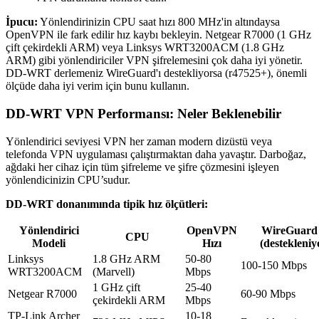
İpucu:
Yönlendirinizin CPU saat hızı 800 MHz'in altındaysa
OpenVPN ile fark edilir hız kaybı bekleyin. Netgear R7000 (1 GHz
çift çekirdekli ARM) veya Linksys WRT3200ACM (1.8 GHz
ARM) gibi yönlendiriciler VPN şifrelemesini çok daha iyi yönetir.
DD-WRT derlemeniz WireGuard'ı destekliyorsa (r47525+), önemli
ölçüde daha iyi verim için bunu kullanın.
DD-WRT VPN Performansı: Neler Beklenebilir
Yönlendirici seviyesi VPN her zaman modern dizüstü veya
telefonda VPN uygulaması çalıştırmaktan daha yavaştır. Darboğaz,
ağdaki her cihaz için tüm şifreleme ve şifre çözmesini işleyen
yönlendicinizin CPU’sudur.
DD-WRT donanımında tipik hız ölçütleri:
Yönlendirici
OpenVPN
WireGuard 
CPU
Modeli
Hızı
(destekleniy
Linksys
1.8 GHz ARM
50-80
100-150 Mbps
WRT3200ACM
(Marvell)
Mbps
1 GHz çift
25-40
Netgear R7000
60-90 Mbps
çekirdekli ARM
Mbps
TP-Link Archer
10-18