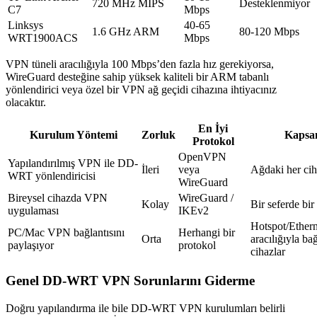
720 MHz MIPS
Desteklenmiyor
C7
Mbps
Linksys
40-65
1.6 GHz ARM
80-120 Mbps
WRT1900ACS
Mbps
VPN tüneli aracılığıyla 100 Mbps’den fazla hız gerekiyorsa,
WireGuard desteğine sahip yüksek kaliteli bir ARM tabanlı
yönlendirici veya özel bir VPN ağ geçidi cihazına ihtiyacınız
olacaktır.
En İyi
Kurulum Yöntemi
Zorluk
Kaps
Protokol
OpenVPN
Yapılandırılmış VPN ile DD-
İleri
veya
Ağdaki her ci
WRT yönlendiricisi
WireGuard
Bireysel cihazda VPN
WireGuard /
Kolay
Bir seferde bir
uygulaması
IKEv2
Hotspot/Ethern
PC/Mac VPN bağlantısını
Herhangi bir
Orta
aracılığıyla bağ
paylaşıyor
protokol
cihazlar
Genel DD-WRT VPN Sorunlarını Giderme
Doğru yapılandırma ile bile DD-WRT VPN kurulumları belirli