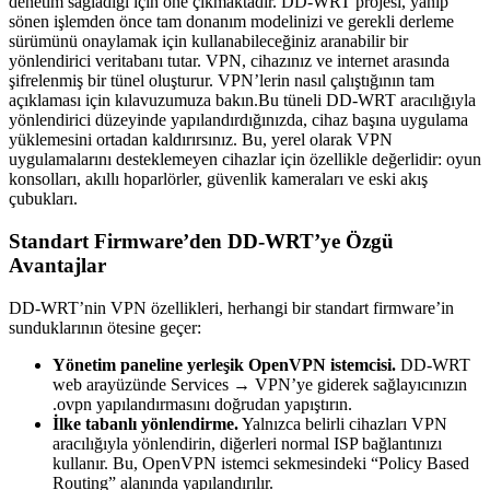
denetim sağladığı için öne çıkmaktadır. DD-WRT projesi, yanıp
sönen işlemden önce tam donanım modelinizi ve gerekli derleme
sürümünü onaylamak için kullanabileceğiniz aranabilir bir
yönlendirici veritabanı tutar. VPN, cihazınız ve internet arasında
şifrelenmiş bir tünel oluşturur. VPN’lerin nasıl çalıştığının tam
açıklaması için kılavuzumuza bakın.Bu tüneli DD-WRT aracılığıyla
yönlendirici düzeyinde yapılandırdığınızda, cihaz başına uygulama
yüklemesini ortadan kaldırırsınız. Bu, yerel olarak VPN
uygulamalarını desteklemeyen cihazlar için özellikle değerlidir: oyun
konsolları, akıllı hoparlörler, güvenlik kameraları ve eski akış
çubukları.
Standart Firmware’den DD-WRT’ye Özgü
Avantajlar
DD-WRT’nin VPN özellikleri, herhangi bir standart firmware’in
sunduklarının ötesine geçer:
Yönetim paneline yerleşik OpenVPN istemcisi.
DD-WRT
web arayüzünde Services → VPN’ye giderek sağlayıcınızın
.ovpn yapılandırmasını doğrudan yapıştırın.
İlke tabanlı yönlendirme.
Yalnızca belirli cihazları VPN
aracılığıyla yönlendirin, diğerleri normal ISP bağlantınızı
kullanır. Bu, OpenVPN istemci sekmesindeki “Policy Based
Routing” alanında yapılandırılır.