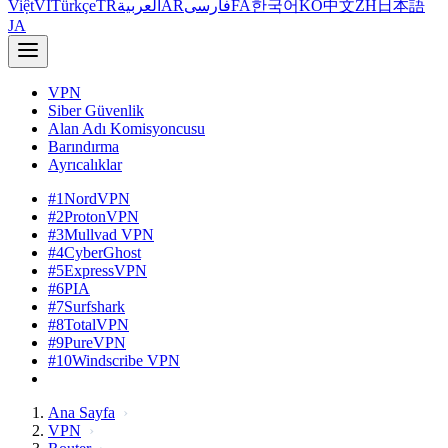
Việt
VI
Türkçe
TR
العربية
AR
فارسی
FA
한국어
KO
中文
ZH
日本語
JA
VPN
Siber Güvenlik
Alan Adı Komisyoncusu
Barındırma
Ayrıcalıklar
#1
NordVPN
#2
ProtonVPN
#3
Mullvad VPN
#4
CyberGhost
#5
ExpressVPN
#6
PIA
#7
Surfshark
#8
TotalVPN
#9
PureVPN
#10
Windscribe VPN
Ana Sayfa
VPN