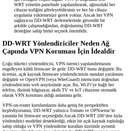
WRT yönetim panelinde yapılandırarak, ağınızdaki her
cihazın trafiğini şifreleyebilirsiniz ve her bir cihaza
uygulama yüklemenize gerek yoktur. Ancak her VPN
sağlayıcısı DD-WRT derlemelerinde güvenilir bir
şekilde çalışmadığından, doğrulanmış DD-WRT
desteğine sahip birini seçmek önemlidir.
DD-WRT Yönlendiriciler Neden Ağ
Çapında VPN Koruması İçin İdealdir
Çoğu tüketici yönlendiricisi, VPN istemci yapılandırmasını
engelleyen kilitli firmware ile gelir. DD-WRT bunu değiştirir. Bu
ücretsiz, açık kaynak firmware yönlendicinizin standart yazılımını
değiştirir ve OpenVPN (veya WireGuard) istemcisini doğrudan
yönlendiricinin web arayüzünde açar. Bu, Wi-Fi’ye bağlı her
telefon, dizüstü bilgisayar, akıllı TV ve IoT cihazının otomatik
olarak VPN koruması aldığı anlamına gelir.
VPN-on-router kurulumlarını daha geniş bir perspektiften
keşfediyorsanız, DD-WRT yalnızca Tomato ve OPNsense’in
yanında bir firmware seçeneğidir.Ancak DD-WRT 200’den fazla
yönlendirici modelini desteklediği, etkin bir açık kaynak topluluğa
sahip olduğu ve VPN yönlendirme kuralları üzerinde ayrıntılı