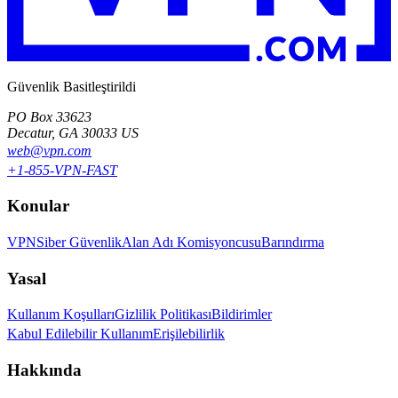
Güvenlik Basitleştirildi
PO Box 33623
Decatur, GA 30033 US
web@vpn.com
+1-855-VPN-FAST
Konular
VPN
Siber Güvenlik
Alan Adı Komisyoncusu
Barındırma
Yasal
Kullanım Koşulları
Gizlilik Politikası
Bildirimler
Kabul Edilebilir Kullanım
Erişilebilirlik
Hakkında