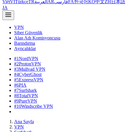
Việt
VI
Türkçe
TR
العربية
AR
فارسی
FA
한국어
KO
中文
ZH
日本語
JA
VPN
Siber Güvenlik
Alan Adı Komisyoncusu
Barındırma
Ayrıcalıklar
#1
NordVPN
#2
ProtonVPN
#3
Mullvad VPN
#4
CyberGhost
#5
ExpressVPN
#6
PIA
#7
Surfshark
#8
TotalVPN
#9
PureVPN
#10
Windscribe VPN
Ana Sayfa
VPN