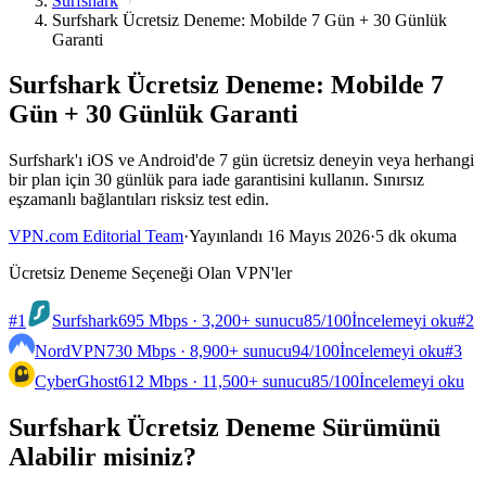
Surfshark
Surfshark Ücretsiz Deneme: Mobilde 7 Gün + 30 Günlük
Garanti
Surfshark Ücretsiz Deneme: Mobilde 7
Gün + 30 Günlük Garanti
Surfshark'ı iOS ve Android'de 7 gün ücretsiz deneyin veya herhangi
bir plan için 30 günlük para iade garantisini kullanın. Sınırsız
eşzamanlı bağlantıları risksiz test edin.
VPN.com Editorial Team
·
Yayınlandı 16 Mayıs 2026
·
5 dk okuma
Ücretsiz Deneme Seçeneği Olan VPN'ler
#1
Surfshark
695 Mbps · 3,200+ sunucu
85
/100
İncelemeyi oku
#2
NordVPN
730 Mbps · 8,900+ sunucu
94
/100
İncelemeyi oku
#3
CyberGhost
612 Mbps · 11,500+ sunucu
85
/100
İncelemeyi oku
Surfshark Ücretsiz Deneme Sürümünü
Alabilir misiniz?