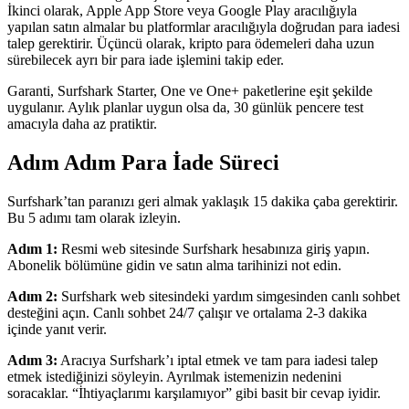
İkinci olarak, Apple App Store veya Google Play aracılığıyla
yapılan satın almalar bu platformlar aracılığıyla doğrudan para iadesi
talep gerektirir. Üçüncü olarak, kripto para ödemeleri daha uzun
sürebilecek ayrı bir para iade işlemini takip eder.
Garanti, Surfshark Starter, One ve One+ paketlerine eşit şekilde
uygulanır. Aylık planlar uygun olsa da, 30 günlük pencere test
amacıyla daha az pratiktir.
Adım Adım Para İade Süreci
Surfshark’tan paranızı geri almak yaklaşık 15 dakika çaba gerektirir.
Bu 5 adımı tam olarak izleyin.
Adım 1:
Resmi web sitesinde Surfshark hesabınıza giriş yapın.
Abonelik bölümüne gidin ve satın alma tarihinizi not edin.
Adım 2:
Surfshark web sitesindeki yardım simgesinden canlı sohbet
desteğini açın. Canlı sohbet 24/7 çalışır ve ortalama 2-3 dakika
içinde yanıt verir.
Adım 3:
Aracıya Surfshark’ı iptal etmek ve tam para iadesi talep
etmek istediğinizi söyleyin. Ayrılmak istemenizin nedenini
soracaklar. “İhtiyaçlarımı karşılamıyor” gibi basit bir cevap iyidir.