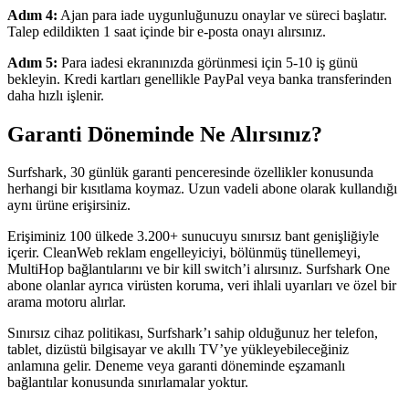
Adım 4:
Ajan para iade uygunluğunuzu onaylar ve süreci başlatır.
Talep edildikten 1 saat içinde bir e-posta onayı alırsınız.
Adım 5:
Para iadesi ekranınızda görünmesi için 5-10 iş günü
bekleyin. Kredi kartları genellikle PayPal veya banka transferinden
daha hızlı işlenir.
Garanti Döneminde Ne Alırsınız?
Surfshark, 30 günlük garanti penceresinde özellikler konusunda
herhangi bir kısıtlama koymaz. Uzun vadeli abone olarak kullandığı
aynı ürüne erişirsiniz.
Erişiminiz 100 ülkede 3.200+ sunucuyu sınırsız bant genişliğiyle
içerir. CleanWeb reklam engelleyiciyi, bölünmüş tünellemeyi,
MultiHop bağlantılarını ve bir kill switch’i alırsınız. Surfshark One
abone olanlar ayrıca virüsten koruma, veri ihlali uyarıları ve özel bir
arama motoru alırlar.
Sınırsız cihaz politikası, Surfshark’ı sahip olduğunuz her telefon,
tablet, dizüstü bilgisayar ve akıllı TV’ye yükleyebileceğiniz
anlamına gelir. Deneme veya garanti döneminde eşzamanlı
bağlantılar konusunda sınırlamalar yoktur.