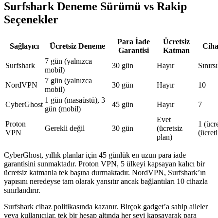
Surfshark Deneme Sürümü vs Rakip
Seçenekler
Para İade
Ücretsiz
Sağlayıcı
Ücretsiz Deneme
Ciha
Garantisi
Katman
7 gün (yalnızca
Surfshark
30 gün
Hayır
Sınırs
mobil)
7 gün (yalnızca
NordVPN
30 gün
Hayır
10
mobil)
1 gün (masaüstü), 3
CyberGhost
45 gün
Hayır
7
gün (mobil)
Evet
Proton
1 (ücr
Gerekli değil
30 gün
(ücretsiz
VPN
(ücretl
plan)
CyberGhost, yıllık planlar için 45 günlük en uzun para iade
garantisini sunmaktadır. Proton VPN, 5 ülkeyi kapsayan kalıcı bir
ücretsiz katmanla tek başına durmaktadır. NordVPN, Surfshark’ın
yapısını neredeyse tam olarak yansıtır ancak bağlantıları 10 cihazla
sınırlandırır.
Surfshark cihaz politikasında kazanır. Birçok gadget’a sahip aileler
veya kullanıcılar, tek bir hesap altında her şeyi kapsayarak para