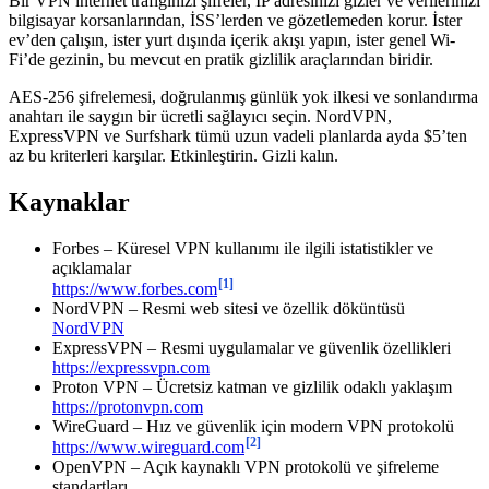
Bir VPN internet trafiğinizi şifreler, IP adresinizi gizler ve verilerinizi
bilgisayar korsanlarından, İSS’lerden ve gözetlemeden korur. İster
ev’den çalışın, ister yurt dışında içerik akışı yapın, ister genel Wi-
Fi’de gezinin, bu mevcut en pratik gizlilik araçlarından biridir.
AES-256 şifrelemesi, doğrulanmış günlük yok ilkesi ve sonlandırma
anahtarı ile saygın bir ücretli sağlayıcı seçin. NordVPN,
ExpressVPN ve Surfshark tümü uzun vadeli planlarda ayda $5’ten
az bu kriterleri karşılar. Etkinleştirin. Gizli kalın.
Kaynaklar
Forbes – Küresel VPN kullanımı ile ilgili istatistikler ve
açıklamalar
[1]
https://www.forbes.com
NordVPN – Resmi web sitesi ve özellik döküntüsü
NordVPN
ExpressVPN – Resmi uygulamalar ve güvenlik özellikleri
https://expressvpn.com
Proton VPN – Ücretsiz katman ve gizlilik odaklı yaklaşım
https://protonvpn.com
WireGuard – Hız ve güvenlik için modern VPN protokolü
[2]
https://www.wireguard.com
OpenVPN – Açık kaynaklı VPN protokolü ve şifreleme
standartları