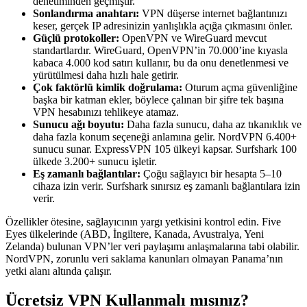
denetiminden geçmiştir.
Sonlandırma anahtarı:
VPN düşerse internet bağlantınızı
keser, gerçek IP adresinizin yanlışlıkla açığa çıkmasını önler.
Güçlü protokoller:
OpenVPN ve WireGuard mevcut
standartlardır. WireGuard, OpenVPN’in 70.000’ine kıyasla
kabaca 4.000 kod satırı kullanır, bu da onu denetlenmesi ve
yürütülmesi daha hızlı hale getirir.
Çok faktörlü kimlik doğrulama:
Oturum açma güvenliğine
başka bir katman ekler, böylece çalınan bir şifre tek başına
VPN hesabınızı tehlikeye atamaz.
Sunucu ağı boyutu:
Daha fazla sunucu, daha az tıkanıklık ve
daha fazla konum seçeneği anlamına gelir. NordVPN 6.400+
sunucu sunar. ExpressVPN 105 ülkeyi kapsar. Surfshark 100
ülkede 3.200+ sunucu işletir.
Eş zamanlı bağlantılar:
Çoğu sağlayıcı bir hesapta 5–10
cihaza izin verir. Surfshark sınırsız eş zamanlı bağlantılara izin
verir.
Özellikler ötesine, sağlayıcının yargı yetkisini kontrol edin. Five
Eyes ülkelerinde (ABD, İngiltere, Kanada, Avustralya, Yeni
Zelanda) bulunan VPN’ler veri paylaşımı anlaşmalarına tabi olabilir.
NordVPN, zorunlu veri saklama kanunları olmayan Panama’nın
yetki alanı altında çalışır.
Ücretsiz VPN Kullanmalı mısınız?