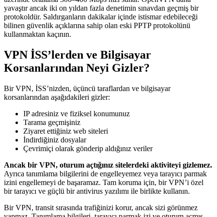
yavaştır ancak iki on yıldan fazla denetimin sınavdan geçmiş bir
protokoldür. Saldırganların dakikalar içinde istismar edebileceği
bilinen güvenlik açıklarına sahip olan eski PPTP protokolünü
kullanmaktan kaçının.
VPN İSS’lerden ve Bilgisayar
Korsanlarından Neyi Gizler?
Bir VPN, İSS’nizden, üçüncü taraflardan ve bilgisayar
korsanlarından aşağıdakileri gizler:
IP adresiniz ve fiziksel konumunuz
Tarama geçmişiniz
Ziyaret ettiğiniz web siteleri
İndirdiğiniz dosyalar
Çevrimiçi olarak gönderip aldığınız veriler
Ancak bir VPN, oturum açtığınız sitelerdeki aktiviteyi gizlemez.
Ayrıca tanımlama bilgilerini de engelleyemez veya tarayıcı parmak
izini engellemeyi de başaramaz. Tam koruma için, bir VPN’i özel
bir tarayıcı ve güçlü bir antivirus yazılımı ile birlikte kullanın.
Bir VPN, transit sırasında trafiğinizi korur, ancak sizi görünmez
yapmaz. Tanımlama bilgileri, tarayıcı parmak izi ve oturum açmış