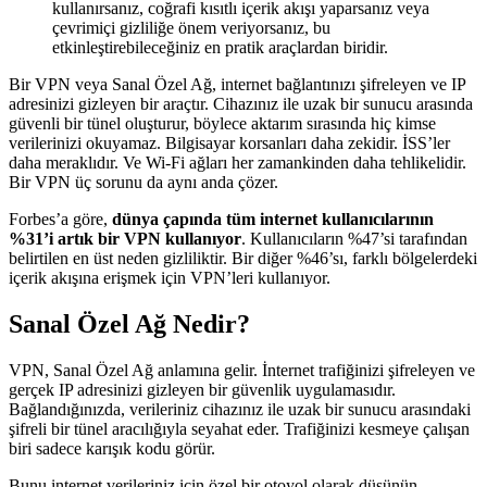
kullanırsanız, coğrafi kısıtlı içerik akışı yaparsanız veya
çevrimiçi gizliliğe önem veriyorsanız, bu
etkinleştirebileceğiniz en pratik araçlardan biridir.
Bir VPN veya Sanal Özel Ağ, internet bağlantınızı şifreleyen ve IP
adresinizi gizleyen bir araçtır. Cihazınız ile uzak bir sunucu arasında
güvenli bir tünel oluşturur, böylece aktarım sırasında hiç kimse
verilerinizi okuyamaz. Bilgisayar korsanları daha zekidir. İSS’ler
daha meraklıdır. Ve Wi-Fi ağları her zamankinden daha tehlikelidir.
Bir VPN üç sorunu da aynı anda çözer.
Forbes’a göre,
dünya çapında tüm internet kullanıcılarının
%31’i artık bir VPN kullanıyor
. Kullanıcıların %47’si tarafından
belirtilen en üst neden gizliliktir. Bir diğer %46’sı, farklı bölgelerdeki
içerik akışına erişmek için VPN’leri kullanıyor.
Sanal Özel Ağ Nedir?
VPN, Sanal Özel Ağ anlamına gelir. İnternet trafiğinizi şifreleyen ve
gerçek IP adresinizi gizleyen bir güvenlik uygulamasıdır.
Bağlandığınızda, verileriniz cihazınız ile uzak bir sunucu arasındaki
şifreli bir tünel aracılığıyla seyahat eder. Trafiğinizi kesmeye çalışan
biri sadece karışık kodu görür.
Bunu internet verileriniz için özel bir otoyol olarak düşünün.