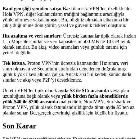
Bant genişliği yeniden satışı:
Bazı ücretsiz VPN’ler, özellikle de
Hola VPN, diğer kullanıcıların trafiğini bağlantınız aracılığıyla
yönlendirmeye yakalanmıştır. Bu, bilginiz olmadan cihazınızı bir
çıkış düğümüne dönüştürür, yasal ve güvenlik riskleri oluşturur.
Hız azaltma ve veri sınırları:
Ücretsiz katmanlar tipik olarak hızları
1–5 Mbps ile sınırlar ve veri kapasitesini 500 MB ile 10 GB aylık
olarak sınırlar. Bu akış, video aramaları veya günlük tarama için
yeterli değildir.
Tek istisna
, Proton VPN’nin ücretsiz katmanıdır. Hız sınırı, veri
sınırı olmayan ve Securitum tarafından denetlenen doğrulanmış
günlük yok ilkesi altında çalışır. Ancak sizi 5 ülkedeki sunucularla
sınırlar ve akış veya P2P’yi desteklemez.
Ücretli VPN’ler tipik olarak
ayda $3 ile $15 arasında
veya plan
uzunluğuna bağlı olarak veya
yıllık birden fazla aboneliklerde
yıllık $40 ile $200 arasında
maliyetlidir. NordVPN, Surfshark ve
Proton VPN, yıllık olarak faturalandırıldığında tümü ayda $5’ten az
planlar sunar. Bu, gerçek çevrimiçi gizlilik için küçük bir fiyattır.
Son Karar