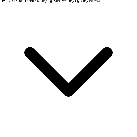
VPN tam olarak neyi gizler ve neyi gizleyemez?