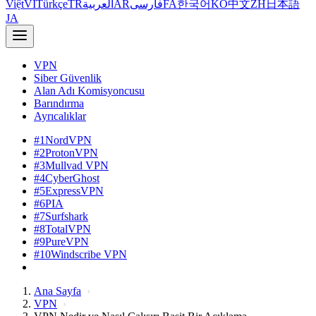
Việt
VI
Türkçe
TR
العربية
AR
فارسی
FA
한국어
KO
中文
ZH
日本語
JA
VPN
Siber Güvenlik
Alan Adı Komisyoncusu
Barındırma
Ayrıcalıklar
#1
NordVPN
#2
ProtonVPN
#3
Mullvad VPN
#4
CyberGhost
#5
ExpressVPN
#6
PIA
#7
Surfshark
#8
TotalVPN
#9
PureVPN
#10
Windscribe VPN
Ana Sayfa
VPN