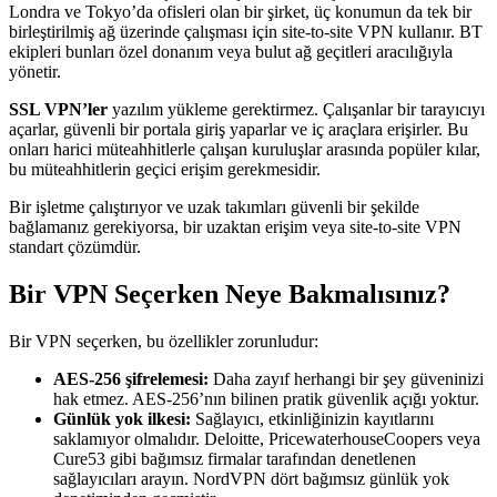
Londra ve Tokyo’da ofisleri olan bir şirket, üç konumun da tek bir
birleştirilmiş ağ üzerinde çalışması için site-to-site VPN kullanır. BT
ekipleri bunları özel donanım veya bulut ağ geçitleri aracılığıyla
yönetir.
SSL VPN’ler
yazılım yükleme gerektirmez. Çalışanlar bir tarayıcıyı
açarlar, güvenli bir portala giriş yaparlar ve iç araçlara erişirler. Bu
onları harici müteahhitlerle çalışan kuruluşlar arasında popüler kılar,
bu müteahhitlerin geçici erişim gerekmesidir.
Bir işletme çalıştırıyor ve uzak takımları güvenli bir şekilde
bağlamanız gerekiyorsa, bir uzaktan erişim veya site-to-site VPN
standart çözümdür.
Bir VPN Seçerken Neye Bakmalısınız?
Bir VPN seçerken, bu özellikler zorunludur:
AES-256 şifrelemesi:
Daha zayıf herhangi bir şey güveninizi
hak etmez. AES-256’nın bilinen pratik güvenlik açığı yoktur.
Günlük yok ilkesi:
Sağlayıcı, etkinliğinizin kayıtlarını
saklamıyor olmalıdır. Deloitte, PricewaterhouseCoopers veya
Cure53 gibi bağımsız firmalar tarafından denetlenen
sağlayıcıları arayın. NordVPN dört bağımsız günlük yok