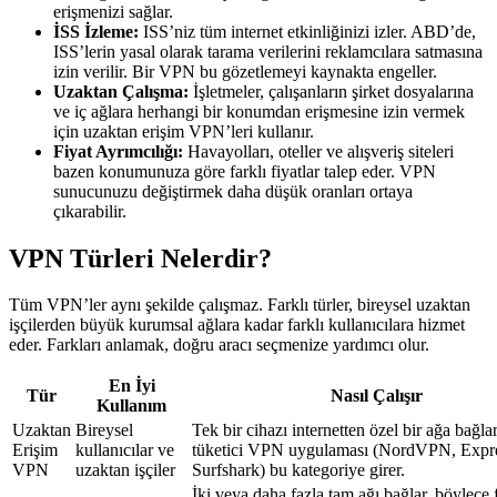
erişmenizi sağlar.
İSS İzleme:
ISS’niz tüm internet etkinliğinizi izler. ABD’de,
ISS’lerin yasal olarak tarama verilerini reklamcılara satmasına
izin verilir. Bir VPN bu gözetlemeyi kaynakta engeller.
Uzaktan Çalışma:
İşletmeler, çalışanların şirket dosyalarına
ve iç ağlara herhangi bir konumdan erişmesine izin vermek
için uzaktan erişim VPN’leri kullanır.
Fiyat Ayrımcılığı:
Havayolları, oteller ve alışveriş siteleri
bazen konumunuza göre farklı fiyatlar talep eder. VPN
sunucunuzu değiştirmek daha düşük oranları ortaya
çıkarabilir.
VPN Türleri Nelerdir?
Tüm VPN’ler aynı şekilde çalışmaz. Farklı türler, bireysel uzaktan
işçilerden büyük kurumsal ağlara kadar farklı kullanıcılara hizmet
eder. Farkları anlamak, doğru aracı seçmenize yardımcı olur.
En İyi
Tür
Nasıl Çalışır
Kullanım
Uzaktan
Bireysel
Tek bir cihazı internetten özel bir ağa bağl
Erişim
kullanıcılar ve
tüketici VPN uygulaması (NordVPN, Exp
VPN
uzaktan işçiler
Surfshark) bu kategoriye girer.
İki veya daha fazla tam ağı bağlar, böylece f