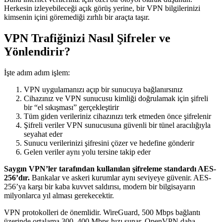
Herkesin izleyebileceği açık görüş yerine, bir VPN bilgilerinizi
kimsenin içini göremediği zırhlı bir araçta taşır.
VPN Trafiğinizi Nasıl Şifreler ve
Yönlendirir?
İşte adım adım işlem:
VPN uygulamanızı açıp bir sunucuya bağlanırsınız
Cihazınız ve VPN sunucusu kimliği doğrulamak için şifreli
bir “el sıkışması” gerçekleştirir
Tüm giden verileriniz cihazınızı terk etmeden önce şifrelenir
Şifreli veriler VPN sunucusuna güvenli bir tünel aracılığıyla
seyahat eder
Sunucu verilerinizi şifresini çözer ve hedefine gönderir
Gelen veriler aynı yolu tersine takip eder
Saygın VPN’ler tarafından kullanılan şifreleme standardı AES-
256’dır.
Bankalar ve askeri kurumlar aynı seviyeye güvenir. AES-
256’ya karşı bir kaba kuvvet saldırısı, modern bir bilgisayarın
milyonlarca yıl alması gerekecektir.
VPN protokolleri de önemlidir. WireGuard, 500 Mbps bağlantı
üzerinde ortalama 300–400 Mbps hızı sunar. OpenVPN daha