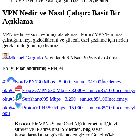
VPN Nedir ve Nasıl Çalışır: Basit Bir Açıklama
VPN Nedir ve Nasıl Çalışır: Basit Bir
Açıklama
VPN nedir ve sizi çevrimiçi olarak nasıl korur? VPN'lerin nasıl
çalıştığını, neyi gizlediklerini ve güvenli özel gezinme için neden
gerekli olduğunu açıklıyoruz.
Michael Gargiulo
·
Yayınlandı 6 Nisan 2026
·
6 dk okuma
En İyi Puanlandırılmış VPN'ler
#1
NordVPN
730 Mbps · 8,900+ sunucu
94
/100
İncelemeyi
oku
#2
ExpressVPN
630 Mbps · 3,000+ sunucu
85
/100
İncelemeyi
oku
#3
Surfshark
695 Mbps · 3,200+ sunucu
85
/100
İncelemeyi
oku
#4
ProtonVPN
580 Mbps · 15,000+ sunucu
88
/100
İncelemeyi
oku
Kısaca:
Bir VPN (Sanal Özel Ağ) internet trafiğinizi
şifreler ve IP adresinizi İSS’lerden, bilgisayar
korsanlarından ve gözetlemeden gizler. Genel Wi-Fi