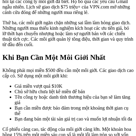
hồi lại các công ty môi giới đã biết. Họ bỏ qua các yêu cầu Gmail
ngẫu nhiên. Lịch sử giao dịch $75 triệu+ của VPN.com mở những
cánh cửa đóng để những người mua riêng lẻ.
Thứ ba, các môi giới ngăn chặn những sai lầm làm hỏng giao dịch.
Những người mua thiếu kinh nghiệm kích hoạt các ưu tiên giá, bỏ
lỡ thời hạn chuyển nhượng hoặc làm sợ người bán với các chiến
thuật tích cực. Các môi giới quản lý tông điệu, thời gian và quy trình
từ đầu đến cuối.
Khi Bạn Cần Một Môi Giới Nhất
Không phải mọi miền $500 đều cần một môi giới. Các giao dịch cao
cấp có. Sử dụng một môi giới khi:
Giá miền vượt quá $10K
Chủ sở hữu chưa liệt kê miền để bán
Tên công ty hoặc danh tính thương hiệu của bạn sẽ làm tăng
giá
Bạn cần miền được bảo đảm trong một khoảng thời gian cụ
thể
Bạn đang bán một tài sản giá trị cao và muốn lợi nhuận tối đa
Cổ phiếu càng cao, tác động của môi giới càng lớn. Một khoản hoa
hồng 15% trên một miền sáu con số là một lỗi làm tròn so với vốn