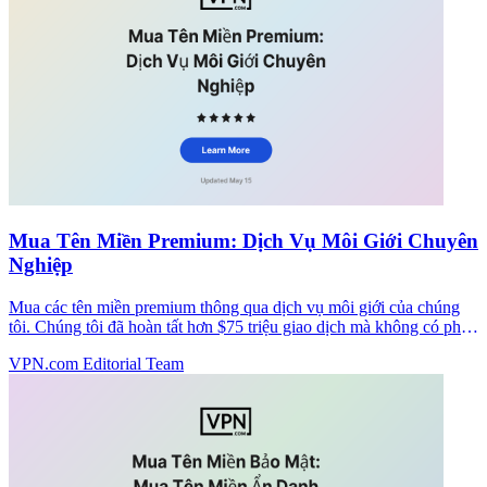
Mua Tên Miền Premium: Dịch Vụ Môi Giới Chuyên
Nghiệp
Mua các tên miền premium thông qua dịch vụ môi giới của chúng
tôi. Chúng tôi đã hoàn tất hơn $75 triệu giao dịch mà không có phí
cho đến khi đóng cửa. Bắt đầu lệnh mua bảo mật của bạn ngay hôm
VPN.com Editorial Team
nay.