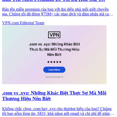
Bán tên miền premium của bạn với đại diện nhà môi giới chuyên
gia. Chúng tôi đã đóng $75M+ các giao dịch và đàm phán giá cao
nhất mà không có phí trước.
VPN.com Editorial Team
.com vs .xyz: Những Khác Biệt Thực Sự Mà Mỗi
Thương Hiệu Nên Biết
Không chắc chọn .com hay .xyz cho thương hiệu của bạn? Chúng
tôi bao gồm lòng tin, SEO, khả năng gửi email và chi phí để giúp