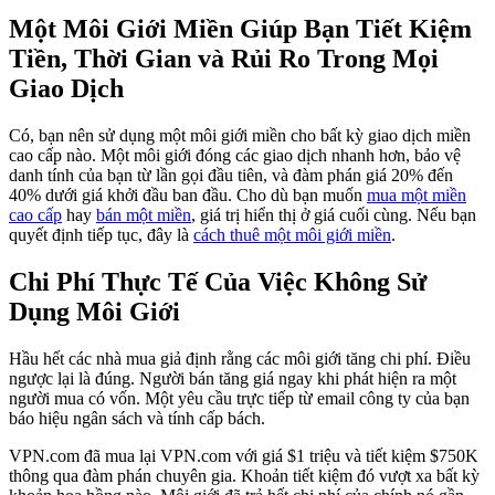
Một Môi Giới Miền Giúp Bạn Tiết Kiệm
Tiền, Thời Gian và Rủi Ro Trong Mọi
Giao Dịch
Có, bạn nên sử dụng một môi giới miền cho bất kỳ giao dịch miền
cao cấp nào. Một môi giới đóng các giao dịch nhanh hơn, bảo vệ
danh tính của bạn từ lần gọi đầu tiên, và đàm phán giá 20% đến
40% dưới giá khởi đầu ban đầu. Cho dù bạn muốn
mua một miền
cao cấp
hay
bán một miền
, giá trị hiển thị ở giá cuối cùng. Nếu bạn
quyết định tiếp tục, đây là
cách thuê một môi giới miền
.
Chi Phí Thực Tế Của Việc Không Sử
Dụng Môi Giới
Hầu hết các nhà mua giả định rằng các môi giới tăng chi phí. Điều
ngược lại là đúng. Người bán tăng giá ngay khi phát hiện ra một
người mua có vốn. Một yêu cầu trực tiếp từ email công ty của bạn
báo hiệu ngân sách và tính cấp bách.
VPN.com đã mua lại VPN.com với giá $1 triệu và tiết kiệm $750K
thông qua đàm phán chuyên gia. Khoản tiết kiệm đó vượt xa bất kỳ