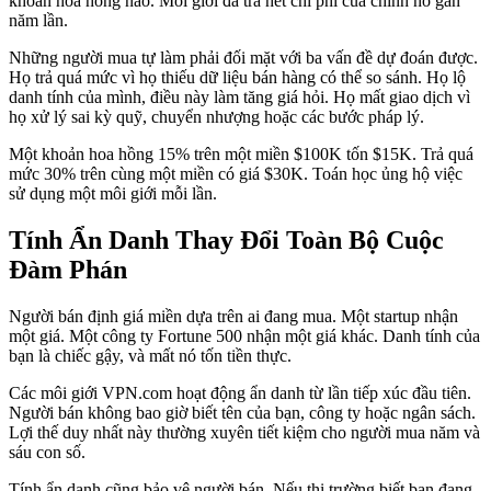
khoản hoa hồng nào. Môi giới đã trả hết chi phí của chính nó gần
năm lần.
Những người mua tự làm phải đối mặt với ba vấn đề dự đoán được.
Họ trả quá mức vì họ thiếu dữ liệu bán hàng có thể so sánh. Họ lộ
danh tính của mình, điều này làm tăng giá hỏi. Họ mất giao dịch vì
họ xử lý sai kỳ quỹ, chuyển nhượng hoặc các bước pháp lý.
Một khoản hoa hồng 15% trên một miền $100K tốn $15K. Trả quá
mức 30% trên cùng một miền có giá $30K. Toán học ủng hộ việc
sử dụng một môi giới mỗi lần.
Tính Ẩn Danh Thay Đổi Toàn Bộ Cuộc
Đàm Phán
Người bán định giá miền dựa trên ai đang mua. Một startup nhận
một giá. Một công ty Fortune 500 nhận một giá khác. Danh tính của
bạn là chiếc gậy, và mất nó tốn tiền thực.
Các môi giới VPN.com hoạt động ẩn danh từ lần tiếp xúc đầu tiên.
Người bán không bao giờ biết tên của bạn, công ty hoặc ngân sách.
Lợi thế duy nhất này thường xuyên tiết kiệm cho người mua năm và
sáu con số.
Tính ẩn danh cũng bảo vệ người bán. Nếu thị trường biết bạn đang