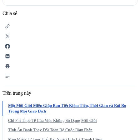
Chia sẻ
Trên trang này
Một Môi Giới Miền Giúp Bạn Tiết Kiệm Tiền, Thời Gian và Rủi Ro
Trong Mọi Giao Dịch
Chi Phí Thực Tế Của Việc Không Sử Dụng Môi Giới
Tính Ẩn Danh Thay Đổi Toàn Bộ Cuộc Đàm Phán
Mua Miền Tự Làm Thất Bại Nhiều Hơn Là Thành Công