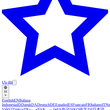
Ưu đãi
VI
English
EN
Bahasa
Indonesia
ID
Dansk
DA
Deutsch
DE
Español
ES
Français
FR
Italiano
IT
Ne
Việt
VI
Türkçe
TR
العربية
AR
فارسی
FA
한국어
KO
中文
ZH
日本語