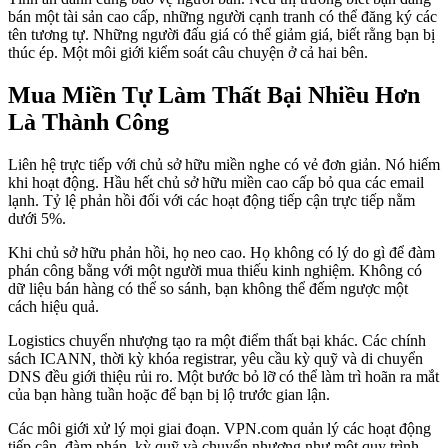
bán một tài sản cao cấp, những người cạnh tranh có thể đăng ký các
tên tương tự. Những người đấu giá có thể giảm giá, biết rằng bạn bị
thúc ép. Một môi giới kiểm soát câu chuyện ở cả hai bên.
Mua Miền Tự Làm Thất Bại Nhiều Hơn
Là Thành Công
Liên hệ trực tiếp với chủ sở hữu miền nghe có vẻ đơn giản. Nó hiếm
khi hoạt động. Hầu hết chủ sở hữu miền cao cấp bỏ qua các email
lạnh. Tỷ lệ phản hồi đối với các hoạt động tiếp cận trực tiếp nằm
dưới 5%.
Khi chủ sở hữu phản hồi, họ neo cao. Họ không có lý do gì để đàm
phán công bằng với một người mua thiếu kinh nghiệm. Không có
dữ liệu bán hàng có thể so sánh, bạn không thể đếm ngược một
cách hiệu quả.
Logistics chuyển nhượng tạo ra một điểm thất bại khác. Các chính
sách ICANN, thời kỳ khóa registrar, yêu cầu kỳ quỹ và di chuyển
DNS đều giới thiệu rủi ro. Một bước bỏ lỡ có thể làm trì hoãn ra mắt
của bạn hàng tuần hoặc để bạn bị lộ trước gian lận.
Các môi giới xử lý mọi giai đoạn. VPN.com quản lý các hoạt động
tiếp cận, đàm phán, kỳ quỹ và chuyển nhượng như một quy trình