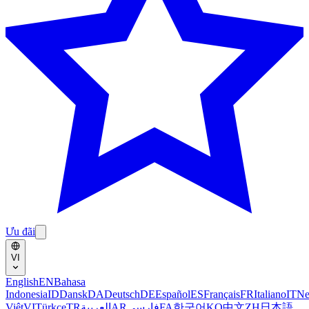
Ưu đãi
VI
English
EN
Bahasa
Indonesia
ID
Dansk
DA
Deutsch
DE
Español
ES
Français
FR
Italiano
IT
Ne
Việt
VI
Türkçe
TR
العربية
AR
فارسی
FA
한국어
KO
中文
ZH
日本語