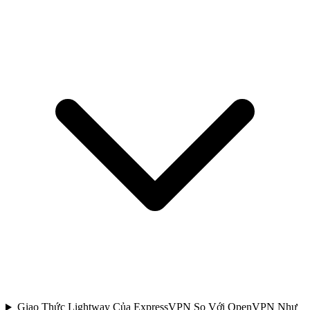
Giao Thức Lightway Của ExpressVPN So Với OpenVPN Như