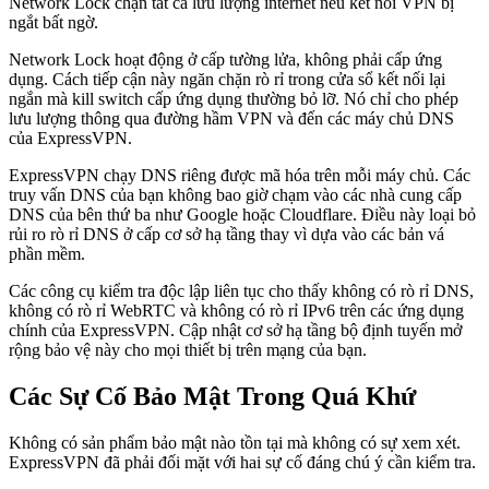
Network Lock chặn tất cả lưu lượng internet nếu kết nối VPN bị
ngắt bất ngờ.
Network Lock hoạt động ở cấp tường lửa, không phải cấp ứng
dụng. Cách tiếp cận này ngăn chặn rò rỉ trong cửa sổ kết nối lại
ngắn mà kill switch cấp ứng dụng thường bỏ lỡ. Nó chỉ cho phép
lưu lượng thông qua đường hầm VPN và đến các máy chủ DNS
của ExpressVPN.
ExpressVPN chạy DNS riêng được mã hóa trên mỗi máy chủ. Các
truy vấn DNS của bạn không bao giờ chạm vào các nhà cung cấp
DNS của bên thứ ba như Google hoặc Cloudflare. Điều này loại bỏ
rủi ro rò rỉ DNS ở cấp cơ sở hạ tầng thay vì dựa vào các bản vá
phần mềm.
Các công cụ kiểm tra độc lập liên tục cho thấy không có rò rỉ DNS,
không có rò rỉ WebRTC và không có rò rỉ IPv6 trên các ứng dụng
chính của ExpressVPN. Cập nhật cơ sở hạ tầng bộ định tuyến mở
rộng bảo vệ này cho mọi thiết bị trên mạng của bạn.
Các Sự Cố Bảo Mật Trong Quá Khứ
Không có sản phẩm bảo mật nào tồn tại mà không có sự xem xét.
ExpressVPN đã phải đối mặt với hai sự cố đáng chú ý cần kiểm tra.