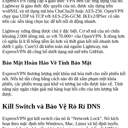
ExpressVPN cung cấp 4 giao thức VPN trên các ứng dụng của nó.
Lightway là giao thức độc quyền của nó, được xây dựng trên
wolfSSL và sử dụng mã hóa ChaCha20 hoặc AES-256. OpenVPN
chạy qua UDP và TCP với AES-256-GCM. IKEv2/IPSec có sẵn
trên các nền tảng chọn lọc để kết nối di động nhanh.
Lightway xứng đáng được chú ý đặc biệt. Cơ sở mã của nó chứa
khoảng 2.000 dòng mã, so với 70.000+ của OpenVPN. Ít dòng hơn
có nghĩa là ít lỗ hổng tiềm ẩn hơn và thời gian kết nối nhanh hơn
dưới 1 giây. Cure53 đã kiểm toán mã nguồn Lightway, mà
ExpressVPN đã công bố dưới dạng mã mở trên GitHub.
Bảo Mật Hoàn Hảo Về Tính Bảo Mật
ExpressVPN thương lượng một khóa mã hóa mới cho mỗi phiên kết
nối. Nếu kẻ tấn công bằng cách nào đó đã xâm phạm một khóa
phiên, các phiên trong quá khứ và tương lai vẫn được bảo vệ. Tính
năng này ngăn chặn giải mã hàng loạt hồi cứu của lưu lượng bắt
được.
Kill Switch và Bảo Vệ Rò Rỉ DNS
ExpressVPN gọi kill switch của nó là “Network Lock”. Nó kích
hoạt theo mặc định trên Windows, Mac, Linux và bộ định tuyến.