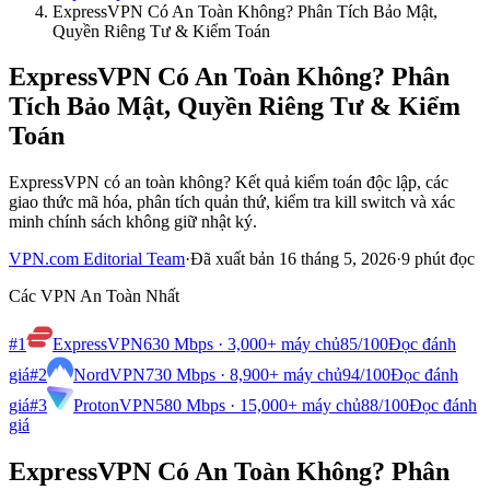
ExpressVPN Có An Toàn Không? Phân Tích Bảo Mật,
Quyền Riêng Tư & Kiểm Toán
ExpressVPN Có An Toàn Không? Phân
Tích Bảo Mật, Quyền Riêng Tư & Kiểm
Toán
ExpressVPN có an toàn không? Kết quả kiểm toán độc lập, các
giao thức mã hóa, phân tích quản thứ, kiểm tra kill switch và xác
minh chính sách không giữ nhật ký.
VPN.com Editorial Team
·
Đã xuất bản 16 tháng 5, 2026
·
9 phút đọc
Các VPN An Toàn Nhất
#1
ExpressVPN
630 Mbps · 3,000+ máy chủ
85
/100
Đọc đánh
giá
#2
NordVPN
730 Mbps · 8,900+ máy chủ
94
/100
Đọc đánh
giá
#3
ProtonVPN
580 Mbps · 15,000+ máy chủ
88
/100
Đọc đánh
giá
ExpressVPN Có An Toàn Không? Phân