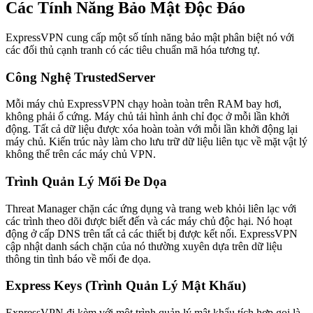
Các Tính Năng Bảo Mật Độc Đáo
ExpressVPN cung cấp một số tính năng bảo mật phân biệt nó với
các đối thủ cạnh tranh có các tiêu chuẩn mã hóa tương tự.
Công Nghệ TrustedServer
Mỗi máy chủ ExpressVPN chạy hoàn toàn trên RAM bay hơi,
không phải ổ cứng. Máy chủ tải hình ảnh chỉ đọc ở mỗi lần khởi
động. Tất cả dữ liệu được xóa hoàn toàn với mỗi lần khởi động lại
máy chủ. Kiến trúc này làm cho lưu trữ dữ liệu liên tục về mặt vật lý
không thể trên các máy chủ VPN.
Trình Quản Lý Mối Đe Dọa
Threat Manager chặn các ứng dụng và trang web khỏi liên lạc với
các trình theo dõi được biết đến và các máy chủ độc hại. Nó hoạt
động ở cấp DNS trên tất cả các thiết bị được kết nối. ExpressVPN
cập nhật danh sách chặn của nó thường xuyên dựa trên dữ liệu
thông tin tình báo về mối đe dọa.
Express Keys (Trình Quản Lý Mật Khẩu)
ExpressVPN đi kèm với một trình quản lý mật khẩu tích hợp gọi là