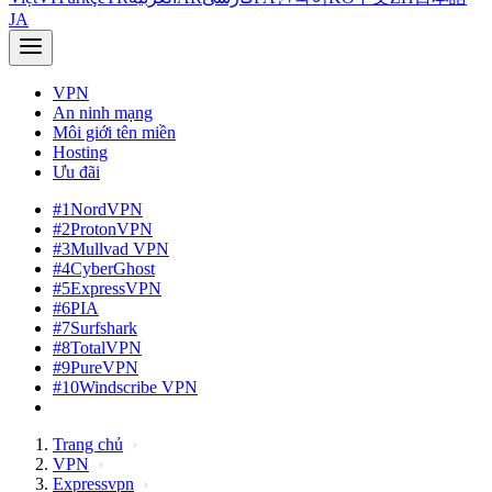
JA
VPN
An ninh mạng
Môi giới tên miền
Hosting
Ưu đãi
#1
NordVPN
#2
ProtonVPN
#3
Mullvad VPN
#4
CyberGhost
#5
ExpressVPN
#6
PIA
#7
Surfshark
#8
TotalVPN
#9
PureVPN
#10
Windscribe VPN
Trang chủ
VPN
Expressvpn