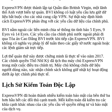
ExpressVPN được thành lập tại Quần đảo British Virgin, một lãnh
thổ Anh vượt biển tự quản. BVI không có luật yêu cầu lưu giữ dữ
liệu bắt buộc cho các nhà cung cấp VPN. Sự thật này định hình
cách ExpressVPN phản ứng với các yêu cầu dữ liệu của chính phủ.
BVI nằm ngoài các liên minh chia sẻ thông tin tình báo 5 Eyes, 9
Eyes và 14 Eyes. Các yêu cầu của chính phủ nước ngoài phải đi
qua Tòa án Cao Đẳng BVI trước khi tiếp cận ExpressVPN. BVI
không có nghĩa vụ pháp lý để tuân theo các giấy tờ nước ngoài hoặc
các lệnh giám sát trực tiếp.
Lợi thế quản thứ này được chứng minh là thực tế vào năm 2017.
Các chính quyền Thổ Nhĩ Kỳ đã tịch thu máy chủ ExpressVPN
trong một cuộc điều tra chính trị. Máy chủ không chứa dữ liệu
người dùng nào, xác nhận chính sách không giữ nhật ký hoạt động
dưới áp lực chính phủ thực tế.
Lịch Sử Kiểm Toán Độc Lập
ExpressVPN đã hoàn thành nhiều kiểm toán bảo mật của bên thứ ba
hơn hầu hết các đối thủ cạnh tranh. Mỗi kiểm toán đã kiểm tra các
khía cạnh khác nhau của các yêu cầu về quyền riêng tư và bảo mật
của dịch vụ.