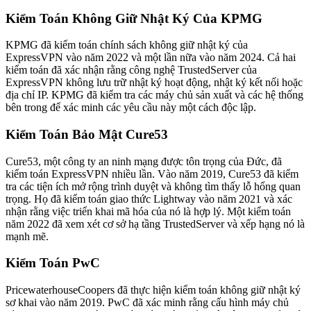
Kiểm Toán Không Giữ Nhật Ký Của KPMG
KPMG đã kiểm toán chính sách không giữ nhật ký của
ExpressVPN vào năm 2022 và một lần nữa vào năm 2024. Cả hai
kiểm toán đã xác nhận rằng công nghệ TrustedServer của
ExpressVPN không lưu trữ nhật ký hoạt động, nhật ký kết nối hoặc
địa chỉ IP. KPMG đã kiểm tra các máy chủ sản xuất và các hệ thống
bên trong để xác minh các yêu cầu này một cách độc lập.
Kiểm Toán Bảo Mật Cure53
Cure53, một công ty an ninh mạng được tôn trọng của Đức, đã
kiểm toán ExpressVPN nhiều lần. Vào năm 2019, Cure53 đã kiểm
tra các tiện ích mở rộng trình duyệt và không tìm thấy lỗ hổng quan
trọng. Họ đã kiểm toán giao thức Lightway vào năm 2021 và xác
nhận rằng việc triển khai mã hóa của nó là hợp lý. Một kiểm toán
năm 2022 đã xem xét cơ sở hạ tầng TrustedServer và xếp hạng nó là
mạnh mẽ.
Kiểm Toán PwC
PricewaterhouseCoopers đã thực hiện kiểm toán không giữ nhật ký
sơ khai vào năm 2019. PwC đã xác minh rằng cấu hình máy chủ