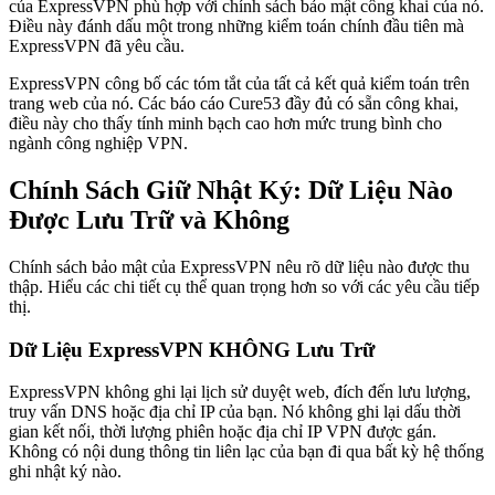
của ExpressVPN phù hợp với chính sách bảo mật công khai của nó.
Điều này đánh dấu một trong những kiểm toán chính đầu tiên mà
ExpressVPN đã yêu cầu.
ExpressVPN công bố các tóm tắt của tất cả kết quả kiểm toán trên
trang web của nó. Các báo cáo Cure53 đầy đủ có sẵn công khai,
điều này cho thấy tính minh bạch cao hơn mức trung bình cho
ngành công nghiệp VPN.
Chính Sách Giữ Nhật Ký: Dữ Liệu Nào
Được Lưu Trữ và Không
Chính sách bảo mật của ExpressVPN nêu rõ dữ liệu nào được thu
thập. Hiểu các chi tiết cụ thể quan trọng hơn so với các yêu cầu tiếp
thị.
Dữ Liệu ExpressVPN KHÔNG Lưu Trữ
ExpressVPN không ghi lại lịch sử duyệt web, đích đến lưu lượng,
truy vấn DNS hoặc địa chỉ IP của bạn. Nó không ghi lại dấu thời
gian kết nối, thời lượng phiên hoặc địa chỉ IP VPN được gán.
Không có nội dung thông tin liên lạc của bạn đi qua bất kỳ hệ thống
ghi nhật ký nào.