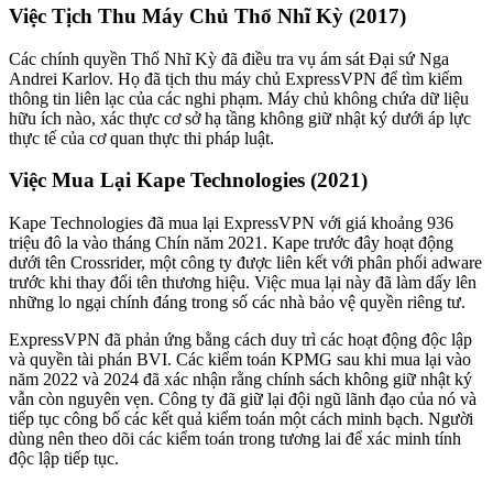
Việc Tịch Thu Máy Chủ Thổ Nhĩ Kỳ (2017)
Các chính quyền Thổ Nhĩ Kỳ đã điều tra vụ ám sát Đại sứ Nga
Andrei Karlov. Họ đã tịch thu máy chủ ExpressVPN để tìm kiếm
thông tin liên lạc của các nghi phạm. Máy chủ không chứa dữ liệu
hữu ích nào, xác thực cơ sở hạ tầng không giữ nhật ký dưới áp lực
thực tế của cơ quan thực thi pháp luật.
Việc Mua Lại Kape Technologies (2021)
Kape Technologies đã mua lại ExpressVPN với giá khoảng 936
triệu đô la vào tháng Chín năm 2021. Kape trước đây hoạt động
dưới tên Crossrider, một công ty được liên kết với phân phối adware
trước khi thay đổi tên thương hiệu. Việc mua lại này đã làm dấy lên
những lo ngại chính đáng trong số các nhà bảo vệ quyền riêng tư.
ExpressVPN đã phản ứng bằng cách duy trì các hoạt động độc lập
và quyền tài phán BVI. Các kiểm toán KPMG sau khi mua lại vào
năm 2022 và 2024 đã xác nhận rằng chính sách không giữ nhật ký
vẫn còn nguyên vẹn. Công ty đã giữ lại đội ngũ lãnh đạo của nó và
tiếp tục công bố các kết quả kiểm toán một cách minh bạch. Người
dùng nên theo dõi các kiểm toán trong tương lai để xác minh tính
độc lập tiếp tục.