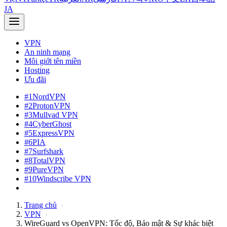
JA
VPN
An ninh mạng
Môi giới tên miền
Hosting
Ưu đãi
#1
NordVPN
#2
ProtonVPN
#3
Mullvad VPN
#4
CyberGhost
#5
ExpressVPN
#6
PIA
#7
Surfshark
#8
TotalVPN
#9
PureVPN
#10
Windscribe VPN
Trang chủ
VPN
WireGuard vs OpenVPN: Tốc độ, Bảo mật & Sự khác biệt