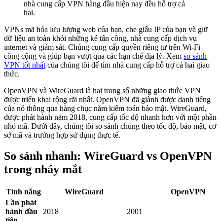
nhà cung cấp VPN hàng đầu hiện nay đều hỗ trợ cả
hai.
VPNs mã hóa lưu lượng web của bạn, che giấu IP của bạn và giữ
dữ liệu an toàn khỏi những kẻ tấn công, nhà cung cấp dịch vụ
internet và giám sát. Chúng cung cấp quyền riêng tư trên Wi-Fi
công cộng và giúp bạn vượt qua các hạn chế địa lý. Xem
so sánh
VPN tốt nhất
của chúng tôi để tìm nhà cung cấp hỗ trợ cả hai giao
thức.
OpenVPN và WireGuard là hai trong số những giao thức VPN
được triển khai rộng rãi nhất. OpenVPN đã giành được danh tiếng
của nó thông qua hàng chục năm kiểm toán bảo mật. WireGuard,
được phát hành năm 2018, cung cấp tốc độ nhanh hơn với một phần
nhỏ mã. Dưới đây, chúng tôi so sánh chúng theo tốc độ, bảo mật, cơ
sở mã và trường hợp sử dụng thực tế.
So sánh nhanh: WireGuard vs OpenVPN
trong nháy mắt
Tính năng
WireGuard
OpenVPN
Lần phát
hành đầu
2018
2001
tiên