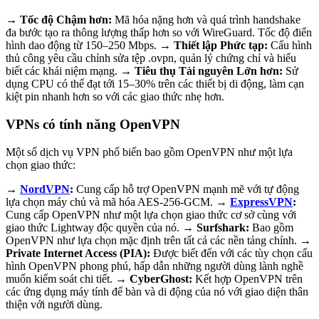
→ Tốc độ Chậm hơn:
Mã hóa nặng hơn và quá trình handshake
đa bước tạo ra thông lượng thấp hơn so với WireGuard. Tốc độ điển
hình dao động từ 150–250 Mbps.
→ Thiết lập Phức tạp:
Cấu hình
thủ công yêu cầu chỉnh sửa tệp .ovpn, quản lý chứng chỉ và hiểu
biết các khái niệm mạng.
→ Tiêu thụ Tài nguyên Lớn hơn:
Sử
dụng CPU có thể đạt tới 15–30% trên các thiết bị di động, làm cạn
kiệt pin nhanh hơn so với các giao thức nhẹ hơn.
VPNs có tính năng OpenVPN
Một số dịch vụ VPN phổ biến bao gồm OpenVPN như một lựa
chọn giao thức:
→
NordVPN
:
Cung cấp hỗ trợ OpenVPN mạnh mẽ với tự động
lựa chọn máy chủ và mã hóa AES-256-GCM.
→
ExpressVPN
:
Cung cấp OpenVPN như một lựa chọn giao thức cơ sở cùng với
giao thức Lightway độc quyền của nó.
→ Surfshark:
Bao gồm
OpenVPN như lựa chọn mặc định trên tất cả các nền tảng chính.
→
Private Internet Access (PIA):
Được biết đến với các tùy chọn cấu
hình OpenVPN phong phú, hấp dẫn những người dùng lành nghề
muốn kiểm soát chi tiết.
→ CyberGhost:
Kết hợp OpenVPN trên
các ứng dụng máy tính để bàn và di động của nó với giao diện thân
thiện với người dùng.