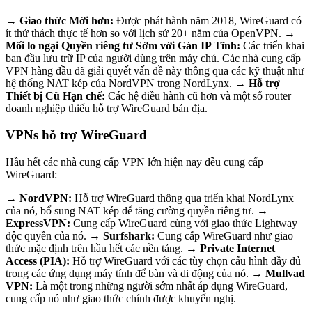
→ Giao thức Mới hơn:
Được phát hành năm 2018, WireGuard có
ít thử thách thực tế hơn so với lịch sử 20+ năm của OpenVPN.
→
Mối lo ngại Quyền riêng tư Sớm với Gán IP Tĩnh:
Các triển khai
ban đầu lưu trữ IP của người dùng trên máy chủ. Các nhà cung cấp
VPN hàng đầu đã giải quyết vấn đề này thông qua các kỹ thuật như
hệ thống NAT kép của NordVPN trong NordLynx.
→ Hỗ trợ
Thiết bị Cũ Hạn chế:
Các hệ điều hành cũ hơn và một số router
doanh nghiệp thiếu hỗ trợ WireGuard bản địa.
VPNs hỗ trợ WireGuard
Hầu hết các nhà cung cấp VPN lớn hiện nay đều cung cấp
WireGuard:
→ NordVPN:
Hỗ trợ WireGuard thông qua triển khai NordLynx
của nó, bổ sung NAT kép để tăng cường quyền riêng tư.
→
ExpressVPN:
Cung cấp WireGuard cùng với giao thức Lightway
độc quyền của nó.
→ Surfshark:
Cung cấp WireGuard như giao
thức mặc định trên hầu hết các nền tảng.
→ Private Internet
Access (PIA):
Hỗ trợ WireGuard với các tùy chọn cấu hình đầy đủ
trong các ứng dụng máy tính để bàn và di động của nó.
→ Mullvad
VPN:
Là một trong những người sớm nhất áp dụng WireGuard,
cung cấp nó như giao thức chính được khuyến nghị.