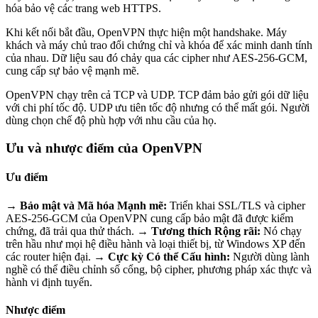
hóa bảo vệ các trang web HTTPS.
Khi kết nối bắt đầu, OpenVPN thực hiện một handshake. Máy
khách và máy chủ trao đổi chứng chỉ và khóa để xác minh danh tính
của nhau. Dữ liệu sau đó chảy qua các cipher như AES-256-GCM,
cung cấp sự bảo vệ mạnh mẽ.
OpenVPN chạy trên cả TCP và UDP. TCP đảm bảo gửi gói dữ liệu
với chi phí tốc độ. UDP ưu tiên tốc độ nhưng có thể mất gói. Người
dùng chọn chế độ phù hợp với nhu cầu của họ.
Ưu và nhược điểm của OpenVPN
Ưu điểm
→ Bảo mật và Mã hóa Mạnh mẽ:
Triển khai SSL/TLS và cipher
AES-256-GCM của OpenVPN cung cấp bảo mật đã được kiểm
chứng, đã trải qua thử thách.
→ Tương thích Rộng rãi:
Nó chạy
trên hầu như mọi hệ điều hành và loại thiết bị, từ Windows XP đến
các router hiện đại.
→ Cực kỳ Có thể Cấu hình:
Người dùng lành
nghề có thể điều chỉnh số cổng, bộ cipher, phương pháp xác thực và
hành vi định tuyến.
Nhược điểm