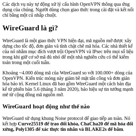
Các dịch vụ này tự động xử lý cấu hình OpenVPN thông qua ứng
dụng của chúng. Người dùng chọn giao thức trong cài đặt và kết nối
chỉ bằng một cú nhấp chuột.
WireGuard là gì?
WireGuard là một giao thức VPN hiện đại, mã nguồn mở được xây
dựng cho tốc độ, đơn giản và tính chặt chẽ mã hóa. Các nhà thiết kế
của nó nhằm mục đích vượt trội OpenVPN và IPsec trên mọi số liệu
trong khi giữ cơ sở mã đủ nhỏ để một nhà nghiên cứu có thể kiểm
toán trong một cuối tuần.
Khoảng ~4.000 dòng mã của WireGuard so với 100.000+ dòng của
OpenVPN. Kiến trúc mỏng này giảm bề mặt tấn công và đơn giản
hóa bảo trì. Kernel Linux đã bao gồm WireGuard một cách bản địa
kể từ phiên bản 5.6 (tháng 3 năm 2020), báo hiệu sự tin tưởng mạnh
mẽ từ cộng đồng mã nguồn mở.
WireGuard hoạt động như thế nào
WireGuard sử dụng khung Noise protocol để giao tiếp an toàn. Nó
kết hợp
Curve25519 để trao đổi khóa, ChaCha20 để mã hóa đối
xứng, Poly1305 để xác thực tin nhắn và BLAKE2s để băm
.