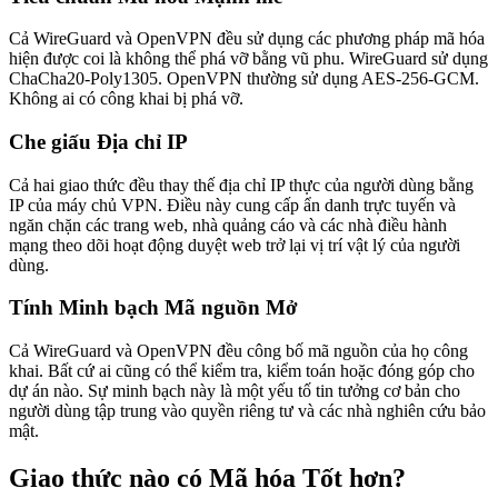
Cả WireGuard và OpenVPN đều sử dụng các phương pháp mã hóa
hiện được coi là không thể phá vỡ bằng vũ phu. WireGuard sử dụng
ChaCha20-Poly1305. OpenVPN thường sử dụng AES-256-GCM.
Không ai có công khai bị phá vỡ.
Che giấu Địa chỉ IP
Cả hai giao thức đều thay thế địa chỉ IP thực của người dùng bằng
IP của máy chủ VPN. Điều này cung cấp ẩn danh trực tuyến và
ngăn chặn các trang web, nhà quảng cáo và các nhà điều hành
mạng theo dõi hoạt động duyệt web trở lại vị trí vật lý của người
dùng.
Tính Minh bạch Mã nguồn Mở
Cả WireGuard và OpenVPN đều công bố mã nguồn của họ công
khai. Bất cứ ai cũng có thể kiểm tra, kiểm toán hoặc đóng góp cho
dự án nào. Sự minh bạch này là một yếu tố tin tưởng cơ bản cho
người dùng tập trung vào quyền riêng tư và các nhà nghiên cứu bảo
mật.
Giao thức nào có Mã hóa Tốt hơn?