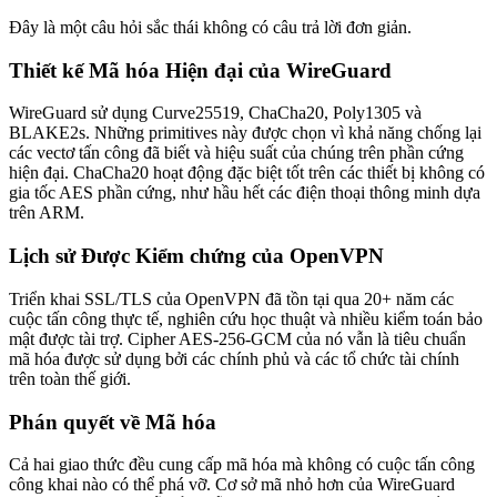
Đây là một câu hỏi sắc thái không có câu trả lời đơn giản.
Thiết kế Mã hóa Hiện đại của WireGuard
WireGuard sử dụng Curve25519, ChaCha20, Poly1305 và
BLAKE2s. Những primitives này được chọn vì khả năng chống lại
các vectơ tấn công đã biết và hiệu suất của chúng trên phần cứng
hiện đại. ChaCha20 hoạt động đặc biệt tốt trên các thiết bị không có
gia tốc AES phần cứng, như hầu hết các điện thoại thông minh dựa
trên ARM.
Lịch sử Được Kiểm chứng của OpenVPN
Triển khai SSL/TLS của OpenVPN đã tồn tại qua 20+ năm các
cuộc tấn công thực tế, nghiên cứu học thuật và nhiều kiểm toán bảo
mật được tài trợ. Cipher AES-256-GCM của nó vẫn là tiêu chuẩn
mã hóa được sử dụng bởi các chính phủ và các tổ chức tài chính
trên toàn thế giới.
Phán quyết về Mã hóa
Cả hai giao thức đều cung cấp mã hóa mà không có cuộc tấn công
công khai nào có thể phá vỡ. Cơ sở mã nhỏ hơn của WireGuard