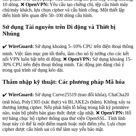
10 dòng. ❌
OpenVPN:
Yêu cầu tạo chứng chỉ, tệp cấu hình máy
chủ/máy khách, lựa chọn cipher và cấu hình cổng. Một thiết lập
điển hình liên quan đến 50–100 dòng cấu hình.
Sử dụng Tài nguyên trên Di động và Thiết bị
Nhúng
✔️
WireGuard:
Sử dụng khoảng 5–10% CPU trên điện thoại thông
minh. Việc làm mục pin tối thiểu, làm cho nó lý tưởng cho các kết
nối VPN luôn bật trên di động. ❌
OpenVPN:
Sử dụng khoảng 15–
30% CPU trên điện thoại thông minh. Tác động pin đáng chú ý
trong quá trình sử dụng kéo dài.
Thâm nhập kỹ thuật: Các phương pháp Mã hóa
✔️
WireGuard:
Sử dụng Curve25519 (trao đổi khóa), ChaCha20
(mã hóa), Poly1305 (xác thực) và BLAKE2s (băm). Không xảy ra
thương lượng cipher. Nếu phát hiện lỗ hổng trong bất kỳ primitive
nào, toàn bộ phiên bản giao thức được cập nhật. ❌
OpenVPN:
Hỗ
trợ hàng chục bộ cipher thông qua thư viện OpenSSL. Tính linh
hoạt này có thể là một điểm mạnh hoặc một điểm yếu. Lựa chọn
cipher được cấu hình sai có thể làm suy yếu bảo mật.