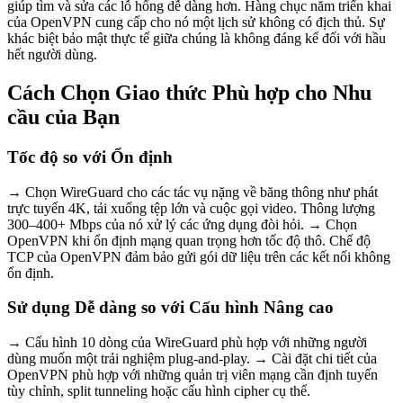
giúp tìm và sửa các lỗ hổng dễ dàng hơn. Hàng chục năm triển khai
của OpenVPN cung cấp cho nó một lịch sử không có địch thủ. Sự
khác biệt bảo mật thực tế giữa chúng là không đáng kể đối với hầu
hết người dùng.
Cách Chọn Giao thức Phù hợp cho Nhu
cầu của Bạn
Tốc độ so với Ổn định
→ Chọn WireGuard cho các tác vụ nặng về băng thông như phát
trực tuyến 4K, tải xuống tệp lớn và cuộc gọi video. Thông lượng
300–400+ Mbps của nó xử lý các ứng dụng đòi hỏi. → Chọn
OpenVPN khi ổn định mạng quan trọng hơn tốc độ thô. Chế độ
TCP của OpenVPN đảm bảo gửi gói dữ liệu trên các kết nối không
ổn định.
Sử dụng Dễ dàng so với Cấu hình Nâng cao
→ Cấu hình 10 dòng của WireGuard phù hợp với những người
dùng muốn một trải nghiệm plug-and-play. → Cài đặt chi tiết của
OpenVPN phù hợp với những quản trị viên mạng cần định tuyến
tùy chỉnh, split tunneling hoặc cấu hình cipher cụ thể.