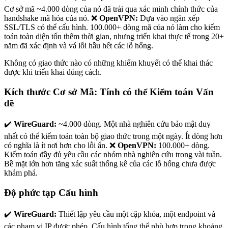
Cơ sở mã ~4.000 dòng của nó đã trải qua xác minh chính thức của
handshake mã hóa của nó. ❌
OpenVPN:
Dựa vào ngăn xếp
SSL/TLS có thể cấu hình. 100.000+ dòng mã của nó làm cho kiểm
toán toàn diện tốn thêm thời gian, nhưng triển khai thực tế trong 20+
năm đã xác định và vá lỗi hầu hết các lỗ hổng.
Không có giao thức nào có những khiếm khuyết có thể khai thác
được khi triển khai đúng cách.
Kích thước Cơ sở Mã: Tính có thể Kiểm toán Vấn
đề
✔️
WireGuard:
~4.000 dòng. Một nhà nghiên cứu bảo mật duy
nhất có thể kiểm toán toàn bộ giao thức trong một ngày. Ít dòng hơn
có nghĩa là ít nơi hơn cho lỗi ẩn. ❌
OpenVPN:
100.000+ dòng.
Kiểm toán đầy đủ yêu cầu các nhóm nhà nghiên cứu trong vài tuần.
Bề mặt lớn hơn tăng xác suất thống kê của các lỗ hổng chưa được
khám phá.
Độ phức tạp Cấu hình
✔️
WireGuard:
Thiết lập yêu cầu một cặp khóa, một endpoint và
các phạm vi IP được phép. Cấu hình tổng thể phù hợp trong khoảng