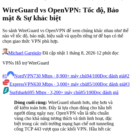
WireGuard vs OpenVPN: Tốc độ, Bảo
mật & Sự khác biệt
So sánh WireGuard vs OpenVPN để xem chúng khác nhau như thế
nào về tốc độ, bảo mật, hiệu suất và quyền riêng tư để bạn có thể
chọn giao thức VPN phù hợp.
Michael Gargiulo
·
Đã cập nhật 1 tháng 8, 2026
·
12 phút đọc
VPNs Hỗ trợ WireGuard
#1
NordVPN
730 Mbps · 8,900+ máy chủ
94
/100
Đọc đánh giá
#2
ExpressVPN
630 Mbps · 3,000+ máy chủ
85
/100
Đọc đánh giá
#3
Surfshark
695 Mbps · 3,200+ máy chủ
85
/100
Đọc đánh giá
Dòng cuối cùng:
WireGuard nhanh hơn, nhẹ hơn và
dễ kiểm toán hơn. Đây là lựa chọn đúng cho hầu hết
người dùng ngày nay. OpenVPN vẫn là tiêu chuẩn
vàng cho khả năng tương thích và tính linh hoạt, đặc
biệt trong các môi trường mạng hạn chế nơi tunneling
cổng TCP 443 vượt qua các khối VPN. Hầu hết các