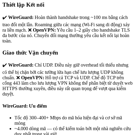
Thiết lập Kết nối
✔️
WireGuard:
Hoàn thành handshake trong ~100 ms bằng cách
trao đổi một lần. Roaming giữa các mạng (Wi-Fi sang di động) xảy
ra liền mạch. ❌
OpenVPN:
Yêu cầu 1–2 giây cho handshake TLS
đa bước của nó. Chuyển đổi mạng thường yêu cầu kết nối lại hoàn
toàn.
Giao thức Vận chuyển
✔️
WireGuard:
Chỉ UDP. Điều này giữ overhead tối thiểu nhưng
có thể bị chặn bởi các tường lửa hạn chế lưu lượng UDP không
chuẩn. ❌
OpenVPN:
Hỗ trợ cả TCP và UDP. Chế độ TCP trên
cổng 443 làm cho lưu lượng VPN không thể phân biệt từ duyệt web
HTTPS thường xuyên, điều này rất quan trọng để vượt qua kiểm
duyệt.
WireGuard: Ưu điểm
Tốc độ 300–400+ Mbps do mã hóa hiện đại và cơ sở mã
mỏng
~4.000 dòng mã — có thể kiểm toán bởi một nhà nghiên cứu
duy nhất trong vài giờ