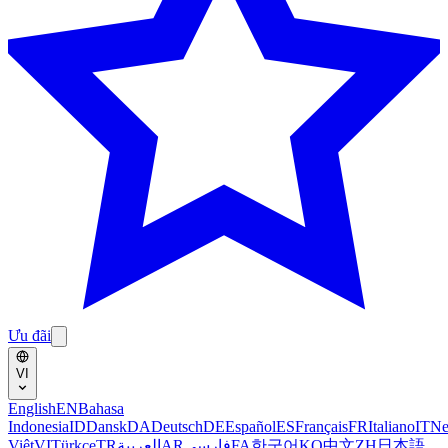
Ưu đãi
VI
English
EN
Bahasa
Indonesia
ID
Dansk
DA
Deutsch
DE
Español
ES
Français
FR
Italiano
IT
Ne
Việt
VI
Türkçe
TR
العربية
AR
فارسی
FA
한국어
KO
中文
ZH
日本語