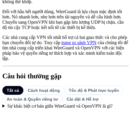
không thể khớp.
Đối với hầu hết người dùng, WireGuard là lựa chọn mặc định tốt
hơn. Nó nhanh hơn, nhẹ hơn trên tài nguyên và dễ cấu hình hơn.
Chuyển sang OpenVPN khi bạn gặp lưu lượng UDP bị chặn, cần
độ tin cậy TCP hoặc kết nối từ các thiết bị kế thừa.
Các nhà cung cấp VPN tốt nhất hỗ trợ cả hai giao thức và cho phép
bạn chuyển đổi tự do. Truy cập
trang so sánh VPN
của chúng tôi để
tìm nhà cung cấp triển khai WireGuard và OpenVPN với các biện
pháp bảo vệ quyền riêng tư thích hợp và xác minh kiểm toán độc
lập.
Câu hỏi thường gặp
Tất cả
Cách hoạt động
Tốc độ & Phát trực tuyến
An toàn & Quyền riêng tư
Cài đặt & Hỗ trợ
Sự khác biệt cơ bản giữa WireGuard và OpenVPN là gì?