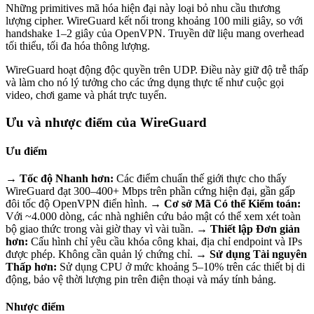
Những primitives mã hóa hiện đại này loại bỏ nhu cầu thương
lượng cipher. WireGuard kết nối trong khoảng 100 mili giây, so với
handshake 1–2 giây của OpenVPN. Truyền dữ liệu mang overhead
tối thiểu, tối đa hóa thông lượng.
WireGuard hoạt động độc quyền trên UDP. Điều này giữ độ trễ thấp
và làm cho nó lý tưởng cho các ứng dụng thực tế như cuộc gọi
video, chơi game và phát trực tuyến.
Ưu và nhược điểm của WireGuard
Ưu điểm
→ Tốc độ Nhanh hơn:
Các điểm chuẩn thế giới thực cho thấy
WireGuard đạt 300–400+ Mbps trên phần cứng hiện đại, gần gấp
đôi tốc độ OpenVPN điển hình.
→ Cơ sở Mã Có thể Kiểm toán:
Với ~4.000 dòng, các nhà nghiên cứu bảo mật có thể xem xét toàn
bộ giao thức trong vài giờ thay vì vài tuần.
→ Thiết lập Đơn giản
hơn:
Cấu hình chỉ yêu cầu khóa công khai, địa chỉ endpoint và IPs
được phép. Không cần quản lý chứng chỉ.
→ Sử dụng Tài nguyên
Thấp hơn:
Sử dụng CPU ở mức khoảng 5–10% trên các thiết bị di
động, bảo vệ thời lượng pin trên điện thoại và máy tính bảng.
Nhược điểm