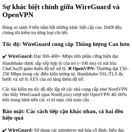
Sự khác biệt chính giữa WireGuard và
OpenVPN
Bảng so sánh ở trên nắm bắt những khác biệt cấp cao. Dưới đây,
chúng tôi kiểm tra từng loại chi tiết.
Tốc độ: WireGuard cung cấp Thông lượng Cao hơn
✔️
WireGuard:
Đạt 300–400+ Mbps trên phần cứng hiện đại.
Handshake được sắp xếp hợp lý của nó (~100 ms) và mã hóa
ChaCha20 giảm thiểu độ trễ xử lý. ❌
OpenVPN:
Thường đạt 150–
250 Mbps trong các điều kiện tương tự. Handshake SSL/TLS đa
bước và xử lý AES của nó tăng thêm độ trễ.
Các bài kiểm tra tốc độ độc lập từ các nhà cung cấp như NordVPN
cho thấy WireGuard (qua NordLynx) vượt trội OpenVPN 40–60%
trên trung bình trên các vị trí máy chủ toàn cầu.
Bảo mật: Các cách tiếp cận khác nhau, cả hai đều
hiệu quả
✔️
WireGuard:
Sử dụng các primitives mã hóa cố định, hiện đại.