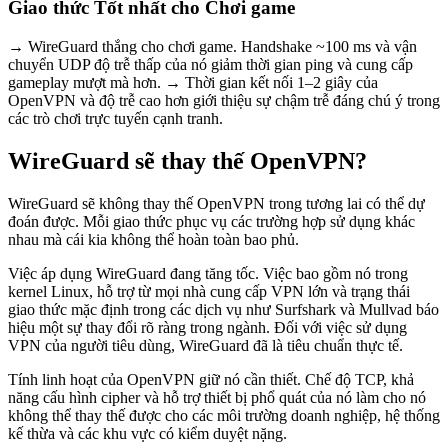
Giao thức Tốt nhất cho Chơi game
→ WireGuard thắng cho chơi game. Handshake ~100 ms và vận
chuyển UDP độ trễ thấp của nó giảm thời gian ping và cung cấp
gameplay mượt mà hơn. → Thời gian kết nối 1–2 giây của
OpenVPN và độ trễ cao hơn giới thiệu sự chậm trễ đáng chú ý trong
các trò chơi trực tuyến cạnh tranh.
WireGuard sẽ thay thế OpenVPN?
WireGuard sẽ không thay thế OpenVPN trong tương lai có thể dự
đoán được. Mỗi giao thức phục vụ các trường hợp sử dụng khác
nhau mà cái kia không thể hoàn toàn bao phủ.
Việc áp dụng WireGuard đang tăng tốc. Việc bao gồm nó trong
kernel Linux, hỗ trợ từ mọi nhà cung cấp VPN lớn và trạng thái
giao thức mặc định trong các dịch vụ như Surfshark và Mullvad báo
hiệu một sự thay đổi rõ ràng trong ngành. Đối với việc sử dụng
VPN của người tiêu dùng, WireGuard đã là tiêu chuẩn thực tế.
Tính linh hoạt của OpenVPN giữ nó cần thiết. Chế độ TCP, khả
năng cấu hình cipher và hỗ trợ thiết bị phổ quát của nó làm cho nó
không thể thay thế được cho các môi trường doanh nghiệp, hệ thống
kế thừa và các khu vực có kiểm duyệt nặng.