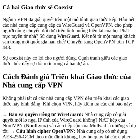
Cả hai Giao thức sẽ Coexist
Ngành VPN đã giải quyết trên một mô hình giao thức kép. Hầu hết
các nhà cung cấp cung cấp cả WireGuard và OpenVPN, cho phép
người dùng chuyển đổi dựa trên tình huống hiện tại của họ. Phát
trực tuyến từ nhà? Sử dụng WireGuard. Kết nối từ một mạng khách
sạn trong một quốc gia hạn chế? Chuyển sang OpenVPN trên TCP
443.
Sự coexist này có lợi cho người dùng. Cạnh tranh giữa các giao
thức thúc đẩy sự đổi mới trong cả hai dự án.
Cách Đánh giá Triển khai Giao thức của
Nhà cung cấp VPN
Không phải tất cả các nhà cung cấp VPN đều triển khai các giao
thức này bình đẳng. Khi chọn VPN, hãy kiểm tra các chỉ báo này:
→
Bản vá quyền riêng tư WireGuard:
Nhà cung cấp có giải
quyết mối lo ngại IP tĩnh của WireGuard không? NAT kép của
NordVPN (NordLynx) và cách tiếp cận của Mullvad là những ví dụ
tốt. →
Cấu hình cipher OpenVPN:
Nhà cung cấp có sử dụng
AES-256-GCM theo mặc định không, hay họ quay lại các cipher