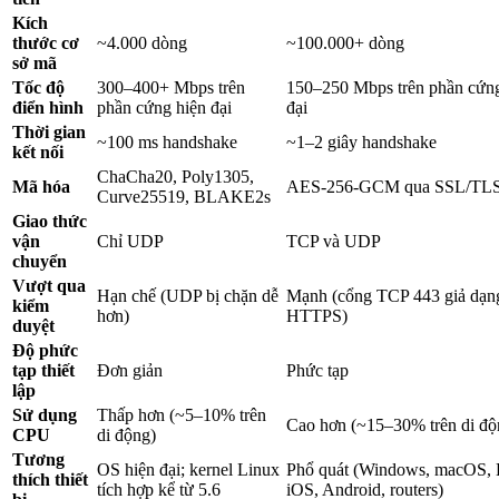
Kích
thước cơ
~4.000 dòng
~100.000+ dòng
sở mã
Tốc độ
300–400+ Mbps trên
150–250 Mbps trên phần cứng
điển hình
phần cứng hiện đại
đại
Thời gian
~100 ms handshake
~1–2 giây handshake
kết nối
ChaCha20, Poly1305,
Mã hóa
AES-256-GCM qua SSL/TL
Curve25519, BLAKE2s
Giao thức
vận
Chỉ UDP
TCP và UDP
chuyển
Vượt qua
Hạn chế (UDP bị chặn dễ
Mạnh (cổng TCP 443 giả dạn
kiểm
hơn)
HTTPS)
duyệt
Độ phức
tạp thiết
Đơn giản
Phức tạp
lập
Sử dụng
Thấp hơn (~5–10% trên
Cao hơn (~15–30% trên di độ
CPU
di động)
Tương
OS hiện đại; kernel Linux
Phổ quát (Windows, macOS, 
thích thiết
tích hợp kể từ 5.6
iOS, Android, routers)