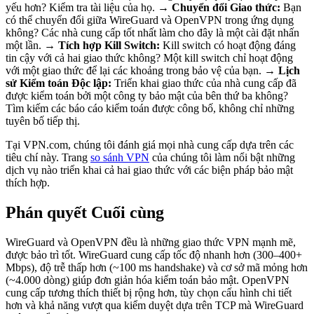
yếu hơn? Kiểm tra tài liệu của họ. →
Chuyển đổi Giao thức:
Bạn
có thể chuyển đổi giữa WireGuard và OpenVPN trong ứng dụng
không? Các nhà cung cấp tốt nhất làm cho đây là một cài đặt nhấn
một lần. →
Tích hợp Kill Switch:
Kill switch có hoạt động đáng
tin cậy với cả hai giao thức không? Một kill switch chỉ hoạt động
với một giao thức để lại các khoảng trong bảo vệ của bạn. →
Lịch
sử Kiểm toán Độc lập:
Triển khai giao thức của nhà cung cấp đã
được kiểm toán bởi một công ty bảo mật của bên thứ ba không?
Tìm kiếm các báo cáo kiểm toán được công bố, không chỉ những
tuyên bố tiếp thị.
Tại VPN.com, chúng tôi đánh giá mọi nhà cung cấp dựa trên các
tiêu chí này. Trang
so sánh VPN
của chúng tôi làm nổi bật những
dịch vụ nào triển khai cả hai giao thức với các biện pháp bảo mật
thích hợp.
Phán quyết Cuối cùng
WireGuard và OpenVPN đều là những giao thức VPN mạnh mẽ,
được bảo trì tốt. WireGuard cung cấp tốc độ nhanh hơn (300–400+
Mbps), độ trễ thấp hơn (~100 ms handshake) và cơ sở mã mỏng hơn
(~4.000 dòng) giúp đơn giản hóa kiểm toán bảo mật. OpenVPN
cung cấp tương thích thiết bị rộng hơn, tùy chọn cấu hình chi tiết
hơn và khả năng vượt qua kiểm duyệt dựa trên TCP mà WireGuard