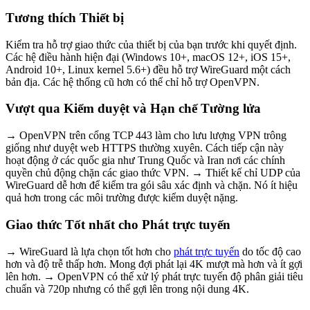
Tương thích Thiết bị
Kiểm tra hỗ trợ giao thức của thiết bị của bạn trước khi quyết định.
Các hệ điều hành hiện đại (Windows 10+, macOS 12+, iOS 15+,
Android 10+, Linux kernel 5.6+) đều hỗ trợ WireGuard một cách
bản địa. Các hệ thống cũ hơn có thể chỉ hỗ trợ OpenVPN.
Vượt qua Kiểm duyệt và Hạn chế Tường lửa
→ OpenVPN trên cổng TCP 443 làm cho lưu lượng VPN trông
giống như duyệt web HTTPS thường xuyên. Cách tiếp cận này
hoạt động ở các quốc gia như Trung Quốc và Iran nơi các chính
quyền chủ động chặn các giao thức VPN. → Thiết kế chỉ UDP của
WireGuard dễ hơn để kiểm tra gói sâu xác định và chặn. Nó ít hiệu
quả hơn trong các môi trường được kiểm duyệt nặng.
Giao thức Tốt nhất cho Phát trực tuyến
→ WireGuard là lựa chọn tốt hơn cho
phát trực tuyến
do tốc độ cao
hơn và độ trễ thấp hơn. Mong đợi phát lại 4K mượt mà hơn và ít gợi
lên hơn. → OpenVPN có thể xử lý phát trực tuyến độ phân giải tiêu
chuẩn và 720p nhưng có thể gợi lên trong nội dung 4K.