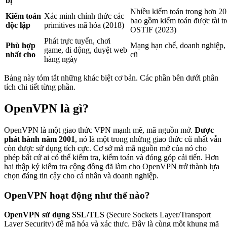
bị
Nhiều kiểm toán trong hơn 20
Kiểm toán
Xác minh chính thức các
bao gồm kiểm toán được tài tr
độc lập
primitives mã hóa (2018)
OSTIF (2023)
Phát trực tuyến, chơi
Phù hợp
Mạng hạn chế, doanh nghiệp, t
game, di động, duyệt web
nhất cho
cũ
hàng ngày
Bảng này tóm tắt những khác biệt cơ bản. Các phần bên dưới phân
tích chi tiết từng phần.
OpenVPN là gì?
OpenVPN là một giao thức VPN mạnh mẽ, mã nguồn mở.
Được
phát hành năm 2001
, nó là một trong những giao thức cũ nhất vẫn
còn được sử dụng tích cực. Cơ sở mã mã nguồn mở của nó cho
phép bất cứ ai có thể kiểm tra, kiểm toán và đóng góp cải tiến. Hơn
hai thập kỷ kiểm tra cộng đồng đã làm cho OpenVPN trở thành lựa
chọn đáng tin cậy cho cá nhân và doanh nghiệp.
OpenVPN hoạt động như thế nào?
OpenVPN sử dụng SSL/TLS
(Secure Sockets Layer/Transport
Layer Security) để mã hóa và xác thực. Đây là cùng một khung mã