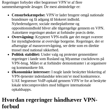
Regeringer forbyder eller begrænser VPN’er af flere
sammenhængende årsager. De mest almindelige er:
Censurbekæmpelse:
VPN’er lader brugere omgå nationale
brandmure og få adgang til blokeret indhold.
Nyhederudgaver, sociale medieplatforme og
oppositionsindhold bliver alle tilgængelige gennem en VPN.
Autoritære regeringer ønsker at forhindre præcis dette.
Overvågning:
Krypteret VPN-trafik gør det meget sværere
for myndighederne at overvåge borgerne. Regeringer, der er
afhængige af masseovervågning, ser dette som en direkte
trussel mod national sikkerhed.
Politisk stabilitet:
Under valg og protester gennemfører
regeringer i lande som Rusland og Myanmar crackdowns på
VPN-brug. Målet er at forhindre demonstranter i at organisere
og kommunikere frit.
Økonomiske interesser:
I nogle lande beskytter blokering af
VPN-tjenester indenlandske telecom’er mod konkurrence.
UAE begrænser VoIP-opkald gennem VPN’er for at beskytte
lokale telecomproviders mod billigere internationale
opkaldsapps.
Hvordan regeringer håndhæver VPN-
forbud