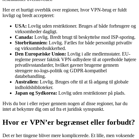
Her er et hurtigt overblik over regioner, hvor VPN-brug er fuldt
lovligt og bredt accepteret:
USA:
Lovlig uden restriktioner. Bruges af både forbrugere og
virksomheder dagligt.
Canada:
Lovlig. Bredt brugt til beskyttelse mod ISP-sporing.
Storbritannien:
Lovlig. Fælles for både personligt privatliv
og virksomhedssikkerhed.
Den Europæiske Union:
Lovlig i alle medlemsstater. EU-
reglerne presser faktisk VPN-udbydere til at opretholde højere
privatlivsstandarder, hvilket gavner brugerne gennem
strengere no-logs-politik og GDPR-kompatibel
databehandling.
Australien:
Lovlig. Bruges ofte til at få adgang til globale
indholdsbiblioteker.
Japan og Sydkorea:
Lovlig uden restriktioner på plads.
Hvis du bor i eller rejser gennem nogen af disse regioner, har du
intet at bekymre dig om ud fra et juridisk synspunkt.
Hvor er VPN’er begrænset eller forbudt?
Det er her tingene bliver mere komplicerede. Et lille, men voksende