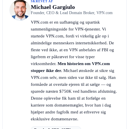
SKREVET AF
Michael Gargiulo
Founder, CEO & Lead Domain Broker, VPN.com
VPN.com er en uafhængig og upartisk
sammenligningsside for VPN-tjenester. Vi
startede VPN.com, fordi vi virkelig går op i
almindelige menneskers internetsikkerhed. De
fleste ved ikke, at en VPN anbefales af FBI og
ligefrem er påkrævet for visse typer
virksomheder.
Men historien om VPN.com
stopper ikke der.
Michael ønskede at sikre sig
VPN.com selv, men siden var ikke til salg. Han
formåede at overtale ejeren til at sælge — og
sparede næsten $750K ved handlens afslutning.
Denne oplevelse fik ham til at forfølge en
karriere som domænemægler, hvor han i dag
hjælper andre fagfolk med at erhverve sig
eksklusive domænenavne.