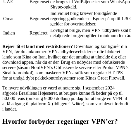
UAE
Begrænset
de bruges til VoIP-tjenester som WhatsApp 
Skype-opkald.
Individuel brug kræver forudgående
Oman
Begrænset
regeringsgodkendelse. Bøder på op til 1.300
gælder for overtrædelser.
Lovligt at bruge, men VPN-udbydere skal 
Indien
Reguleret
detaljerede brugerlogfiler i minimum fem år
Rejser til et land med restriktioner?
Download og konfigurér din
VPN, før du ankommer. VPN-udbyderwebsider er ofte blokeret i
lande som Kina og Iran, hvilket gør det umuligt at tilmelde dig eller
download appen, når du er der. Brug en udbyder med obfuskerede
servere (såsom NordVPN’s Obfuskerede servere eller Proton VPN’s
Stealth-protokol), som maskerer VPN-trafik som regulær HTTPS
for at undgå dybt pakkekontrolsystemer som Kinas Great Firewall.
To nyere udviklingen er værd at notere sig. I september 2024
afgjorde Brasiliens Højesteret, at brugere kunne få bøder på op til
50.000 reais (omkring 9.000 dollars) pr. dag for at bruge en VPN til
at få adgang til platform X (tidligere Twitter), som var blevet forbudt
i landet.
Hvorfor forbyder regeringer VPN’er?