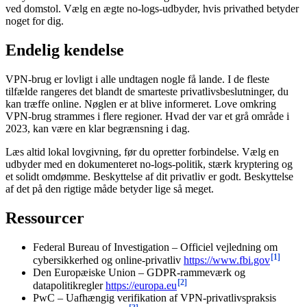
ved domstol. Vælg en ægte no-logs-udbyder, hvis privathed betyder
noget for dig.
Endelig kendelse
VPN-brug er lovligt i alle undtagen nogle få lande. I de fleste
tilfælde rangeres det blandt de smarteste privatlivsbeslutninger, du
kan træffe online. Nøglen er at blive informeret. Love omkring
VPN-brug strammes i flere regioner. Hvad der var et grå område i
2023, kan være en klar begrænsning i dag.
Læs altid lokal lovgivning, før du opretter forbindelse. Vælg en
udbyder med en dokumenteret no-logs-politik, stærk kryptering og
et solidt omdømme. Beskyttelse af dit privatliv er godt. Beskyttelse
af det på den rigtige måde betyder lige så meget.
Ressourcer
Federal Bureau of Investigation – Officiel vejledning om
[1]
cybersikkerhed og online-privatliv
https://www.fbi.gov
Den Europæiske Union – GDPR-rammeværk og
[2]
datapolitikregler
https://europa.eu
PwC – Uafhængig verifikation af VPN-privatlivspraksis