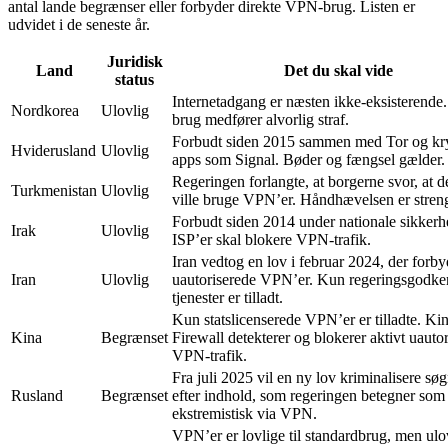
antal lande begrænser eller forbyder direkte VPN-brug. Listen er
udvidet i de seneste år.
Juridisk
Land
Det du skal vide
status
Internetadgang er næsten ikke-eksisterend
Nordkorea
Ulovlig
brug medfører alvorlig straf.
Forbudt siden 2015 sammen med Tor og kr
Hviderusland
Ulovlig
apps som Signal. Bøder og fængsel gælder.
Regeringen forlangte, at borgerne svor, at d
Turkmenistan
Ulovlig
ville bruge VPN’er. Håndhævelsen er stren
Forbudt siden 2014 under nationale sikkerh
Irak
Ulovlig
ISP’er skal blokere VPN-trafik.
Iran vedtog en lov i februar 2024, der forby
Iran
Ulovlig
uautoriserede VPN’er. Kun regeringsgodke
tjenester er tilladt.
Kun statslicenserede VPN’er er tilladte. Ki
Kina
Begrænset
Firewall detekterer og blokerer aktivt uautor
VPN-trafik.
Fra juli 2025 vil en ny lov kriminalisere sø
Rusland
Begrænset
efter indhold, som regeringen betegner som
ekstremistisk via VPN.
VPN’er er lovlige til standardbrug, men ulo