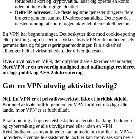
forudbetalt kort og kryptovaluta, lader dig oprette en konto
uden at linke din rigtige identitet.
Delte IP-adresser:
De fleste legitime tjenester dirigerer flere
brugere gennem samme IP-adresse samtidigt. Dette gør det
næsten umuligt at spore nogen aktivitet til en enkelt person.
En VPN har begrænsninger. Det beskytter ikke mod cookie-sporing
eller phishing-angreb. Det mislykkes, hvis VPN-virksomheden selv
gemmer data og følger regeringsanmodninger. Din sikkerhed
afhænger helt af virksomheden, der driver tjenesten.
Hvis du vil have en VPN, der opfylder disse sikkerhedsstandarder,
NordVPN er en troværdig mulighed med uafhængigt revideret
no-logs-politik og AES-256-kryptering
.
Gør en VPN ulovlig aktivitet lovlig?
Nej. En VPN er et privatlivsværktøj, ikke et juridisk skjold.
Kriminel aktivitet udført gennem en VPN forbliver ulovlig i alle
lande, hvor VPN’er er fuldt tilladt.
Piratkopiering af ophavsretsbeskyttet materiale, hacking, bedrageri
og cyberstalking er alle ulovlige med eller uden en VPN.
Retshåndhævelsesmyndigheder kan anmode om logfiler fra VPN-
udbydere. Eventuelle eksisterende logfiler kan fremvises som bevis