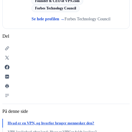
Founder & CEO of VPN.com
Forbes Technology Council
Se hele profilen
→
Forbes Technology Council
Del
På denne side
Hvad er en VPN, og hvorfor bruger mennesker den?
VPN-lovlighed efter land: Hvor er VPN’er fuldt lovlige?