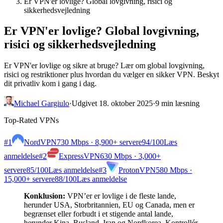
Er VPN'er lovlige? Global lovgivning, risici og
sikkerhedsvejledning
Er VPN'er lovlige? Global lovgivning,
risici og sikkerhedsvejledning
Er VPN'er lovlige og sikre at bruge? Lær om global lovgivning,
risici og restriktioner plus hvordan du vælger en sikker VPN. Beskyt
dit privatliv kom i gang i dag.
Michael Gargiulo
·
Udgivet 18. oktober 2025
·
9 min læsning
Top-Rated VPNs
#1
NordVPN
730 Mbps · 8,900+ servere
94
/100
Læs
anmeldelse
#2
ExpressVPN
630 Mbps · 3,000+
servere
85
/100
Læs anmeldelse
#3
ProtonVPN
580 Mbps ·
15,000+ servere
88
/100
Læs anmeldelse
Konklusion:
VPN’er er lovlige i de fleste lande,
herunder USA, Storbritannien, EU og Canada, men er
begrænset eller forbudt i et stigende antal lande,
herunder Kina, Rusland, Iran og Nordkorea. Kontrollér