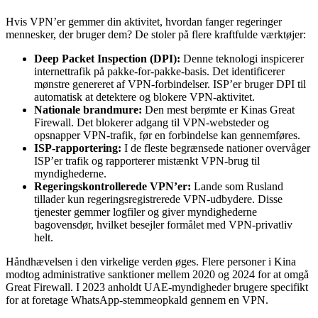
Hvis VPN’er gemmer din aktivitet, hvordan fanger regeringer
mennesker, der bruger dem? De stoler på flere kraftfulde værktøjer:
Deep Packet Inspection (DPI):
Denne teknologi inspicerer
internettrafik på pakke-for-pakke-basis. Det identificerer
mønstre genereret af VPN-forbindelser. ISP’er bruger DPI til
automatisk at detektere og blokere VPN-aktivitet.
Nationale brandmure:
Den mest berømte er Kinas Great
Firewall. Det blokerer adgang til VPN-websteder og
opsnapper VPN-trafik, før en forbindelse kan gennemføres.
ISP-rapportering:
I de fleste begrænsede nationer overvåger
ISP’er trafik og rapporterer mistænkt VPN-brug til
myndighederne.
Regeringskontrollerede VPN’er:
Lande som Rusland
tillader kun regeringsregistrerede VPN-udbydere. Disse
tjenester gemmer logfiler og giver myndighederne
bagovensdør, hvilket besejler formålet med VPN-privatliv
helt.
Håndhævelsen i den virkelige verden øges. Flere personer i Kina
modtog administrative sanktioner mellem 2020 og 2024 for at omgå
Great Firewall. I 2023 anholdt UAE-myndigheder brugere specifikt
for at foretage WhatsApp-stemmeopkald gennem en VPN.