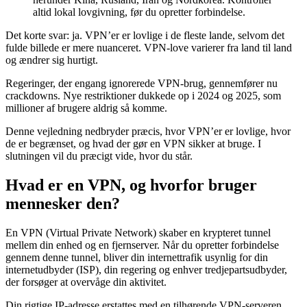
altid lokal lovgivning, før du opretter forbindelse.
Det korte svar: ja. VPN’er er lovlige i de fleste lande, selvom det
fulde billede er mere nuanceret. VPN-love varierer fra land til land
og ændrer sig hurtigt.
Regeringer, der engang ignorerede VPN-brug, gennemfører nu
crackdowns. Nye restriktioner dukkede op i 2024 og 2025, som
millioner af brugere aldrig så komme.
Denne vejledning nedbryder præcis, hvor VPN’er er lovlige, hvor
de er begrænset, og hvad der gør en VPN sikker at bruge. I
slutningen vil du præcigt vide, hvor du står.
Hvad er en VPN, og hvorfor bruger
mennesker den?
En VPN (Virtual Private Network) skaber en krypteret tunnel
mellem din enhed og en fjernserver. Når du opretter forbindelse
gennem denne tunnel, bliver din internettrafik usynlig for din
internetudbyder (ISP), din regering og enhver tredjepartsudbyder,
der forsøger at overvåge din aktivitet.
Din rigtige IP-adresse erstattes med en tilhørende VPN-serveren.