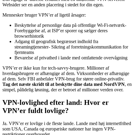
Websider ser en anden placering i stedet for din egen.
Mennesker bruger VPN’er af ligetil årsager:
Beskyttelse af personlige data på offentlige Wi-Fi-netværk-
Forebyggelse af, at ISP’er sporer og sælger deres
browserhistorik
Adgang til geografisk begrænset indhold fra
streamingtjenester- Sikring af forretningskommunikation for
fjernteams
Bevarelse af privathed i lande med omfattende overvågning
VPN’er er ikke kun for tech-savvy-brugere. Millioner af
hverdagsbrugere er afhængige af dem. Virksomheder er afhængige
af dem. Selv FBI anbefaler VPN-brug for større online-privatliv.
Tag det næste skridt til at beskytte dine data med NordVPN
, en
simpel, pålidelig løsning, der er betroet af millioner verden over.
VPN-lovlighed efter land: Hvor er
VPN’er fuldt lovlige?
Ja. VPN’er er lovlige i de fleste lande. Lande med høj internetfrihed
som USA, Canada og europæiske nationer har ingen VPN-
restriktioner overhovedet.