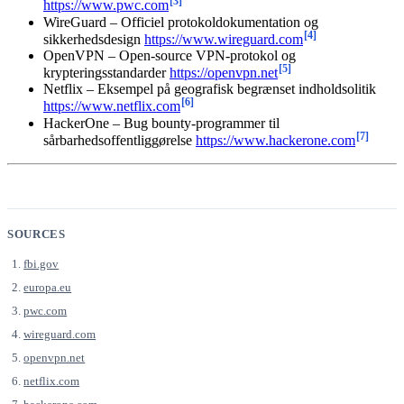
[3]
https://www.pwc.com
WireGuard – Officiel protokoldokumentation og
[4]
sikkerhedsdesign
https://www.wireguard.com
OpenVPN – Open-source VPN-protokol og
[5]
krypteringsstandarder
https://openvpn.net
Netflix – Eksempel på geografisk begrænset indholdsolitik
[6]
https://www.netflix.com
HackerOne – Bug bounty-programmer til
[7]
sårbarhedsoffentliggørelse
https://www.hackerone.com
SOURCES
fbi.gov
europa.eu
pwc.com
wireguard.com
openvpn.net
netflix.com