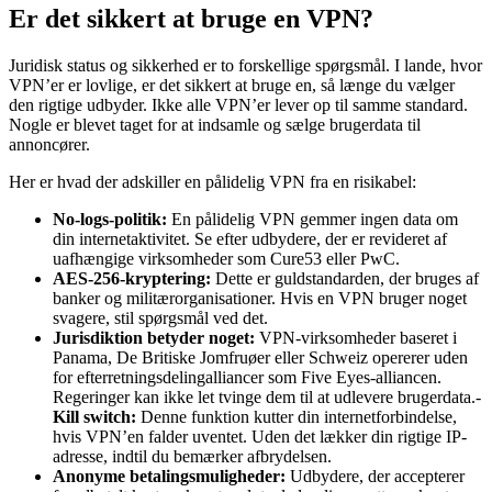
Er det sikkert at bruge en VPN?
Juridisk status og sikkerhed er to forskellige spørgsmål. I lande, hvor
VPN’er er lovlige, er det sikkert at bruge en, så længe du vælger
den rigtige udbyder. Ikke alle VPN’er lever op til samme standard.
Nogle er blevet taget for at indsamle og sælge brugerdata til
annoncører.
Her er hvad der adskiller en pålidelig VPN fra en risikabel:
No-logs-politik:
En pålidelig VPN gemmer ingen data om
din internetaktivitet. Se efter udbydere, der er revideret af
uafhængige virksomheder som Cure53 eller PwC.
AES-256-kryptering:
Dette er guldstandarden, der bruges af
banker og militærorganisationer. Hvis en VPN bruger noget
svagere, stil spørgsmål ved det.
Jurisdiktion betyder noget:
VPN-virksomheder baseret i
Panama, De Britiske Jomfruøer eller Schweiz opererer uden
for efterretningsdelingalliancer som Five Eyes-alliancen.
Regeringer kan ikke let tvinge dem til at udlevere brugerdata.-
Kill switch:
Denne funktion kutter din internetforbindelse,
hvis VPN’en falder uventet. Uden det lækker din rigtige IP-
adresse, indtil du bemærker afbrydelsen.
Anonyme betalingsmuligheder:
Udbydere, der accepterer