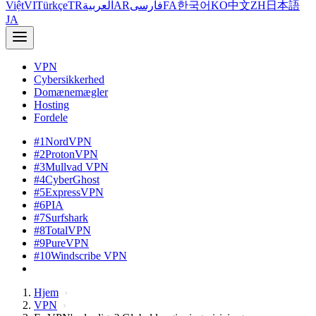
Việt
VI
Türkçe
TR
العربية
AR
فارسی
FA
한국어
KO
中文
ZH
日本語
JA
VPN
Cybersikkerhed
Domænemægler
Hosting
Fordele
#1
NordVPN
#2
ProtonVPN
#3
Mullvad VPN
#4
CyberGhost
#5
ExpressVPN
#6
PIA
#7
Surfshark
#8
TotalVPN
#9
PureVPN
#10
Windscribe VPN
Hjem
VPN