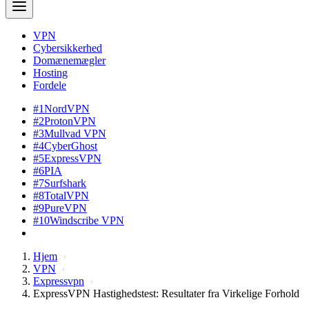
VPN
Cybersikkerhed
Domænemægler
Hosting
Fordele
#1
NordVPN
#2
ProtonVPN
#3
Mullvad VPN
#4
CyberGhost
#5
ExpressVPN
#6
PIA
#7
Surfshark
#8
TotalVPN
#9
PureVPN
#10
Windscribe VPN
Hjem
VPN
Expressvpn
ExpressVPN Hastighedstest: Resultater fra Virkelige Forhold