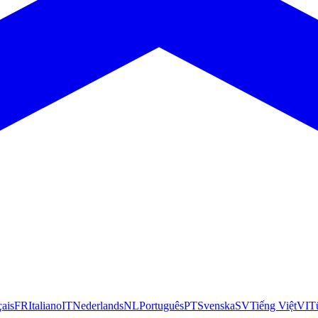
çais
FR
Italiano
IT
Nederlands
NL
Português
PT
Svenska
SV
Tiếng Việt
VI
T