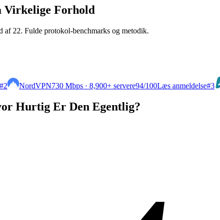
 Virkelige Forhold
d af 22. Fulde protokol-benchmarks og metodik.
#2
NordVPN
730 Mbps · 8,900+ servere
94
/100
Læs anmeldelse
#3
or Hurtig Er Den Egentlig?