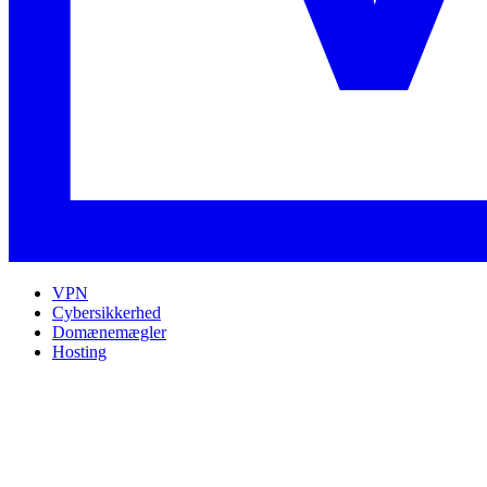
VPN
Cybersikkerhed
Domænemægler
Hosting