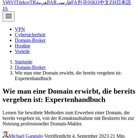
Việt
VI
Türkçe
TR
العربية
AR
فارسی
FA
한국어
KO
中文
ZH
日本語
JA
VPN
Cybersicherheit
Domain-Broker
Hosting
Vorteile
Startseite
Domain-Broker
Wie man eine Domain erwirbt, die bereits vergeben ist:
Expertenhandbuch
Wie man eine Domain erwirbt, die bereits
vergeben ist: Expertenhandbuch
Lernen Sie bewährte Methoden zum Erwerben einer Domain, die
bereits vergeben ist, von der Kontaktaufnahme mit Besitzern bis zur
Nutzung professioneller Domain-Makler.
Michael Gargiulo
·
Veröffentlicht 4. September 2023
·
21 Min.