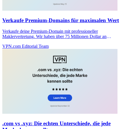
Verkaufe Premium-Domains für maximalen Wert
Verkaufe deine Premium-Domain mit professioneller
Maklervertretung. Wir haben über 75 Millionen Dollar an
Transaktionen abgeschlossen und verhandeln Spitzenpreise ohne
VPN.com Editorial Team
Gebühren im Voraus.
.com vs .xyz: Die echten Unterschiede, die jede