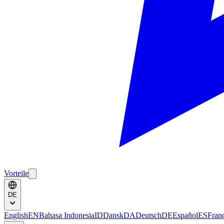
Vorteile
DE
English
EN
Bahasa Indonesia
ID
Dansk
DA
Deutsch
DE
Español
ES
Fran