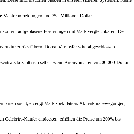
. Diese Informationen bleiben in unseren sicheren Systemen. Keine
ere Makleranmeldungen und 75+ Millionen Dollar
r kontern aufgeblasene Forderungen mit Marktvergleichbaren. Der
rstruktur zurückführen. Domain-Transfer wird abgeschlossen.
ozentsatz bezahlt sich selbst, wenn Anonymität einen 200.000-Dollar-
ennamen sucht, erzeugt Marktspekulation. Aktienkursbewegungen,
en Celebrity-Käufer entdecken, erhöhen die Preise um 200% bis