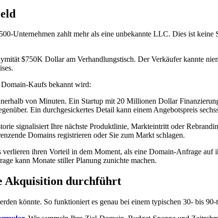
Geld
500-Unternehmen zahlt mehr als eine unbekannte LLC. Dies ist keine Sp
ität $750K Dollar am Verhandlungstisch. Der Verkäufer kannte niemal
ises.
es Domain-Kaufs bekannt wird:
nerhalb von Minuten. Ein Startup mit 20 Millionen Dollar Finanzierung
genüber. Ein durchgesickertes Detail kann einem Angebotspreis sechss
rie signalisiert Ihre nächste Produktlinie, Markteintritt oder Rebran
ngrenzende Domains registrieren oder Sie zum Markt schlagen.
 verlieren ihren Vorteil in dem Moment, als eine Domain-Anfrage auf 
age kann Monate stiller Planung zunichte machen.
e Akquisition durchführt
werden könnte. So funktioniert es genau bei einem typischen 30- bis 9