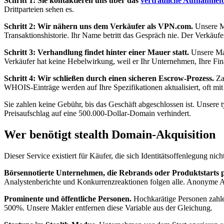
Schritt 1: Sie kontaktieren uns über das
vertrauliche Aufnahmef
Drittparteien sehen es.
Schritt 2: Wir nähern uns dem Verkäufer als VPN.com.
Unsere Ma
Transaktionshistorie. Ihr Name betritt das Gespräch nie. Der Verkäuf
Schritt 3: Verhandlung findet hinter einer Mauer statt.
Unsere Mak
Verkäufer hat keine Hebelwirkung, weil er Ihr Unternehmen, Ihre Fina
Schritt 4: Wir schließen durch einen sicheren Escrow-Prozess.
Zah
WHOIS-Einträge werden auf Ihre Spezifikationen aktualisiert, oft mit
Sie zahlen keine Gebühr, bis das Geschäft abgeschlossen ist. Unsere 
Preisaufschlag auf eine 500.000-Dollar-Domain verhindert.
Wer benötigt stealth Domain-Akquisition
Dieser Service existiert für Käufer, die sich Identitätsoffenlegung ni
Börsennotierte Unternehmen, die Rebrands oder Produktstarts 
Analystenberichte und Konkurrenzreaktionen folgen alle. Anonyme Akq
Prominente und öffentliche Personen.
Hochkarätige Personen zahle
500%. Unsere Makler entfernen diese Variable aus der Gleichung.