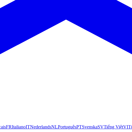
çais
FR
Italiano
IT
Nederlands
NL
Português
PT
Svenska
SV
Tiếng Việt
VI
T