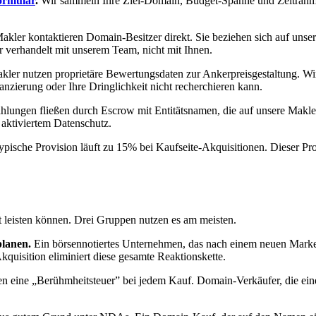
ormular
.
Wir sammeln Ihre Ziel-Domain, Budget-Spanne und Zeitrahmen
kler kontaktieren Domain-Besitzer direkt. Sie beziehen sich auf uns
er verhandelt mit unserem Team, nicht mit Ihnen.
ler nutzen proprietäre Bewertungsdaten zur Ankerpreisgestaltung. Wi
nzierung oder Ihre Dringlichkeit nicht recherchieren kann.
lungen fließen durch Escrow mit Entitätsnamen, die auf unsere Makle
 aktiviertem Datenschutz.
typische Provision läuft zu 15% bei Kaufseite-Akquisitionen. Dieser Pr
cht leisten können. Drei Gruppen nutzen es am meisten.
planen.
Ein börsennotiertes Unternehmen, das nach einem neuen Mark
uisition eliminiert diese gesamte Reaktionskette.
n eine „Berühmheitsteuer” bei jedem Kauf. Domain-Verkäufer, die ein