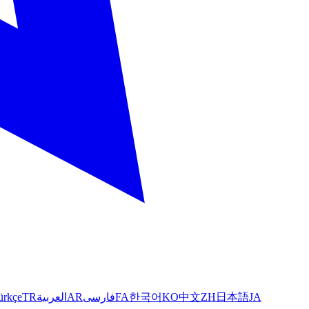
ürkçe
TR
العربية
AR
فارسی
FA
한국어
KO
中文
ZH
日本語
JA