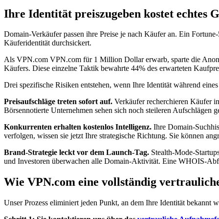
Ihre Identität preiszugeben kostet echtes 
Domain-Verkäufer passen ihre Preise je nach Käufer an. Ein Fortune-
Käuferidentität durchsickert.
Als VPN.com VPN.com für 1 Million Dollar erwarb, sparte die Anonym
Käufers. Diese einzelne Taktik bewahrte 44% des erwarteten Kaufpre
Drei spezifische Risiken entstehen, wenn Ihre Identität während ein
Preisaufschläge treten sofort auf.
Verkäufer recherchieren Käufer in
Börsennotierte Unternehmen sehen sich noch steileren Aufschlägen ge
Konkurrenten erhalten kostenlos Intelligenz.
Ihre Domain-Suchhisto
verfolgen, wissen sie jetzt Ihre strategische Richtung. Sie können a
Brand-Strategie leckt vor dem Launch-Tag.
Stealth-Mode-Startups
und Investoren überwachen alle Domain-Aktivität. Eine WHOIS-Abfr
Wie VPN.com eine vollständig vertraulich
Unser Prozess eliminiert jeden Punkt, an dem Ihre Identität bekannt 