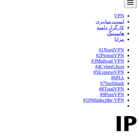
VPN
امنیت سایبری
کارگزار دامنه
هاستینگ
مزایا
#1
NordVPN
#2
ProtonVPN
#3
Mullvad VPN
#4
CyberGhost
#5
ExpressVPN
#6
PIA
#7
Surfshark
#8
TotalVPN
#9
PureVPN
#10
Windscribe VPN