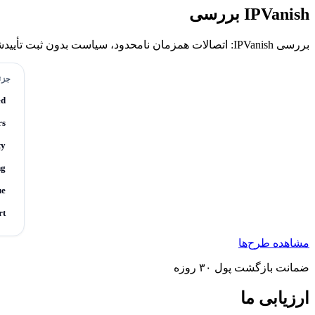
IPVanish بررسی
بررسی IPVanish: اتصالات همزمان نامحدود، سیاست بدون ثبت تأیید‌شده توسط Schellman، پشتیبانی WireGuard. مستقر در ایالات متحده با تاریخچه مناقشه‌ای حل‌شده.
جزئی
ed
rs
ty
ng
ue
rt
مشاهده طرح‌ها
ضمانت بازگشت پول ۳۰ روزه
ارزیابی ما