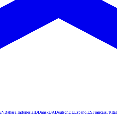
EN
Bahasa Indonesia
ID
Dansk
DA
Deutsch
DE
Español
ES
Français
FR
Ita