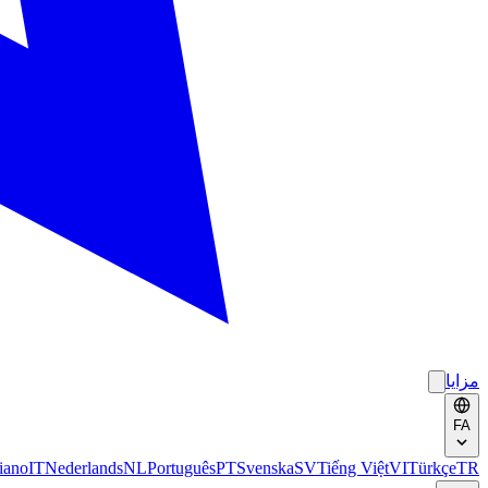
مزایا
FA
liano
IT
Nederlands
NL
Português
PT
Svenska
SV
Tiếng Việt
VI
Türkçe
TR