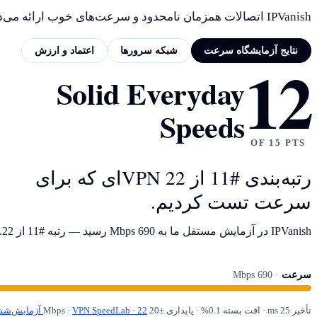
IPVanish اتصالات همزمان نامحدود و سرعت‌های خوب ارائه می‌دهد، اگرچه حاکمیت آمریکایی و مناقشه مالکیت گذشته شایان غور هستند.
نتایج آزمایشگاه سرعت
شبکه سرورها
اعتماد و ارزش
12
نتایج آزمایشگاه سرعت
Solid Everyday
Speeds
OF 15 PTS
رتبه‌بندی #11 از 22 VPN‌ای که برای
سرعت تست کردیم.
IPVanish در آزمایش مستقل ما به 690 Mbps رسید — رتبه #11 از 22. تأخیر 25 ms آن را برای بازی و تماس‌های ویدیویی عالی می‌کند.
سرعت
· 690 Mbps
تأخیر 25 ms · افت بسته 0.1% · پایداری ±20 Mbps ·
VPN SpeedLab · 22 آزمایش‌شده ←