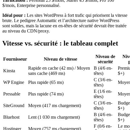
Tarification :
Personal 25 $/mois, Starter 45 $/mois, Pro 100
$/mois, Enterprise personnalisé.
Idéal pour :
Les sites WordPress à fort trafic qui priorisent la vitesse
brute. Le pedigree Automattic et l’architecture native WordPress
sont solides, mais la lacune en en-têtes de sécurité devrait être traitée
au niveau du CDN/proxy.
Vitesse vs. sécurité : le tableau complet
Niveau de
Niv
Fournisseur
Niveau de vitesse
sécurité
Rapide en cache (42 ms) / Moyen
B (4/6 en-
Premi
Kinsta
sans cache (469 ms)
têtes)
$+)
C (3/6 en-
WP Engine
Plus rapide (65 ms)
Moyen
têtes)
E (1/6 en-
Pressable
Plus rapide (74 ms)
Moyen
têtes)
C (3/6 en-
Budget
SiteGround
Moyen (417 ms chargement)
têtes)
$+)
B (4/6 en-
Budget
Bluehost
Lent (1 030 ms chargement)
têtes)
$+)
F (0/6 en-
Le moi
Hostinger
Moyen (757 ms chargement)