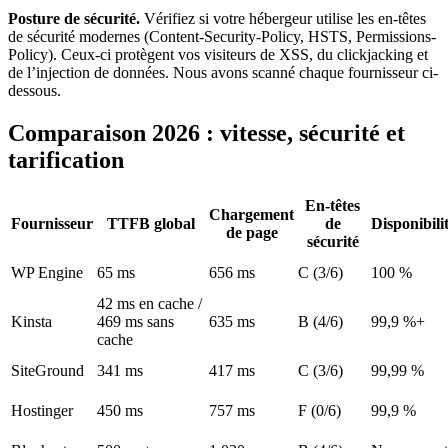
Posture de sécurité.
Vérifiez si votre hébergeur utilise les en-têtes
de sécurité modernes (Content-Security-Policy, HSTS, Permissions-
Policy). Ceux-ci protègent vos visiteurs de XSS, du clickjacking et
de l’injection de données. Nous avons scanné chaque fournisseur ci-
dessous.
Comparaison 2026 : vitesse, sécurité et
tarification
En-têtes
Chargement
Fournisseur
TTFB global
de
Disponibili
de page
sécurité
WP Engine
65 ms
656 ms
C (3/6)
100 %
42 ms en cache /
Kinsta
469 ms sans
635 ms
B (4/6)
99,9 %+
cache
SiteGround
341 ms
417 ms
C (3/6)
99,99 %
Hostinger
450 ms
757 ms
F (0/6)
99,9 %