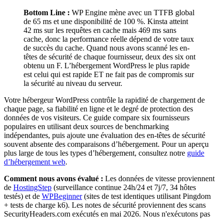
Bottom Line :
WP Engine mène avec un TTFB global
de 65 ms et une disponibilité de 100 %. Kinsta atteint
42 ms sur les requêtes en cache mais 469 ms sans
cache, donc la performance réelle dépend de votre taux
de succès du cache. Quand nous avons scanné les en-
têtes de sécurité de chaque fournisseur, deux des six ont
obtenu un F. L’hébergement WordPress le plus rapide
est celui qui est rapide ET ne fait pas de compromis sur
la sécurité au niveau du serveur.
Votre hébergeur WordPress contrôle la rapidité de chargement de
chaque page, sa fiabilité en ligne et le degré de protection des
données de vos visiteurs. Ce guide compare six fournisseurs
populaires en utilisant deux sources de benchmarking
indépendantes, puis ajoute une évaluation des en-têtes de sécurité
souvent absente des comparaisons d’hébergement. Pour un aperçu
plus large de tous les types d’hébergement, consultez notre
guide
d’hébergement web
.
Comment nous avons évalué :
Les données de vitesse proviennent
de
HostingStep
(surveillance continue 24h/24 et 7j/7, 34 hôtes
testés) et de
WPBeginner
(sites de test identiques utilisant Pingdom
+ tests de charge k6). Les notes de sécurité proviennent des scans
SecurityHeaders.com exécutés en mai 2026. Nous n'exécutons pas