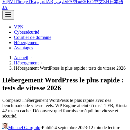
Việt
VI
Türkçe
TR
العربية
AR
فارسی
FA
한국어
KO
中文
ZH
日本語
JA
VPN
Cybersécurité
Courtier de domaine
Hébergement
Avantages
Accueil
Hébergement
Hébergement WordPress le plus rapide : tests de vitesse 2026
Hébergement WordPress le plus rapide :
tests de vitesse 2026
Comparez l'hébergement WordPress le plus rapide avec des
benchmarks de vitesse réels. WP Engine atteint 65 ms TTFB, Kinsta
42 ms en cache. Découvrez quel fournisseur équilibre vitesse et
sécurité.
Michael Gargiulo
·
Publié 4 septembre 2023
·
12 min de lecture