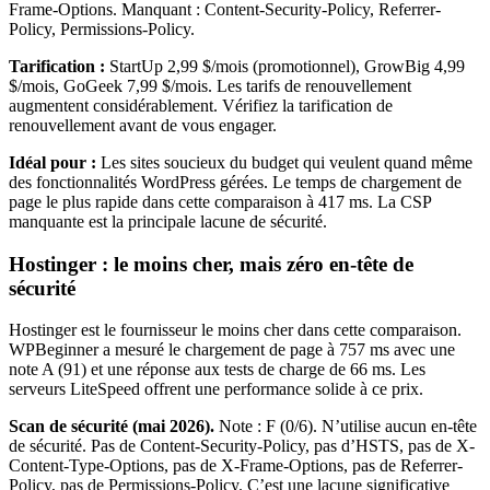
Frame-Options. Manquant : Content-Security-Policy, Referrer-
Policy, Permissions-Policy.
Tarification :
StartUp 2,99 $/mois (promotionnel), GrowBig 4,99
$/mois, GoGeek 7,99 $/mois. Les tarifs de renouvellement
augmentent considérablement. Vérifiez la tarification de
renouvellement avant de vous engager.
Idéal pour :
Les sites soucieux du budget qui veulent quand même
des fonctionnalités WordPress gérées. Le temps de chargement de
page le plus rapide dans cette comparaison à 417 ms. La CSP
manquante est la principale lacune de sécurité.
Hostinger : le moins cher, mais zéro en-tête de
sécurité
Hostinger est le fournisseur le moins cher dans cette comparaison.
WPBeginner a mesuré le chargement de page à 757 ms avec une
note A (91) et une réponse aux tests de charge de 66 ms. Les
serveurs LiteSpeed offrent une performance solide à ce prix.
Scan de sécurité (mai 2026).
Note : F (0/6). N’utilise aucun en-tête
de sécurité. Pas de Content-Security-Policy, pas d’HSTS, pas de X-
Content-Type-Options, pas de X-Frame-Options, pas de Referrer-
Policy, pas de Permissions-Policy. C’est une lacune significative