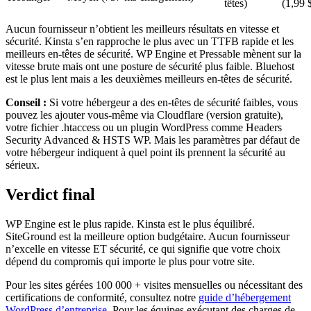
têtes)
(1,99 
Aucun fournisseur n’obtient les meilleurs résultats en vitesse et
sécurité. Kinsta s’en rapproche le plus avec un TTFB rapide et les
meilleurs en-têtes de sécurité. WP Engine et Pressable mènent sur la
vitesse brute mais ont une posture de sécurité plus faible. Bluehost
est le plus lent mais a les deuxièmes meilleurs en-têtes de sécurité.
Conseil :
Si votre hébergeur a des en-têtes de sécurité faibles, vous
pouvez les ajouter vous-même via Cloudflare (version gratuite),
votre fichier .htaccess ou un plugin WordPress comme Headers
Security Advanced & HSTS WP. Mais les paramètres par défaut de
votre hébergeur indiquent à quel point ils prennent la sécurité au
sérieux.
Verdict final
WP Engine est le plus rapide. Kinsta est le plus équilibré.
SiteGround est la meilleure option budgétaire. Aucun fournisseur
n’excelle en vitesse ET sécurité, ce qui signifie que votre choix
dépend du compromis qui importe le plus pour votre site.
Pour les sites gérées 100 000 + visites mensuelles ou nécessitant des
certifications de conformité, consultez notre
guide d’hébergement
WordPress d’entreprise
. Pour les équipes exécutant des charges de