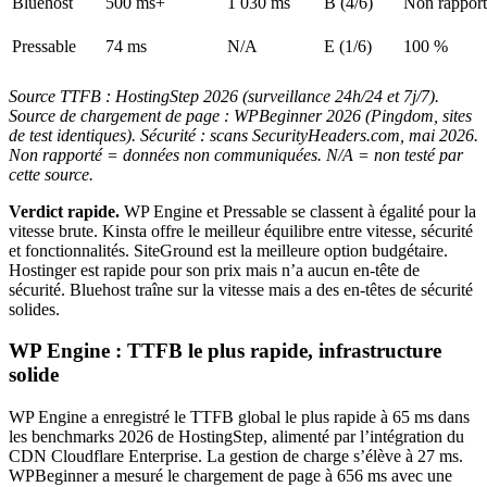
Bluehost
500 ms+
1 030 ms
B (4/6)
Non rapport
Pressable
74 ms
N/A
E (1/6)
100 %
Source TTFB : HostingStep 2026 (surveillance 24h/24 et 7j/7).
Source de chargement de page : WPBeginner 2026 (Pingdom, sites
de test identiques). Sécurité : scans SecurityHeaders.com, mai 2026.
Non rapporté = données non communiquées. N/A = non testé par
cette source.
Verdict rapide.
WP Engine et Pressable se classent à égalité pour la
vitesse brute. Kinsta offre le meilleur équilibre entre vitesse, sécurité
et fonctionnalités. SiteGround est la meilleure option budgétaire.
Hostinger est rapide pour son prix mais n’a aucun en-tête de
sécurité. Bluehost traîne sur la vitesse mais a des en-têtes de sécurité
solides.
WP Engine : TTFB le plus rapide, infrastructure
solide
WP Engine a enregistré le TTFB global le plus rapide à 65 ms dans
les benchmarks 2026 de HostingStep, alimenté par l’intégration du
CDN Cloudflare Enterprise. La gestion de charge s’élève à 27 ms.
WPBeginner a mesuré le chargement de page à 656 ms avec une