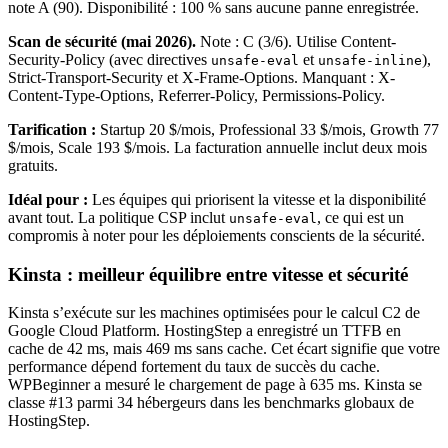
note A (90). Disponibilité : 100 % sans aucune panne enregistrée.
Scan de sécurité (mai 2026).
Note : C (3/6). Utilise Content-
Security-Policy (avec directives
et
),
unsafe-eval
unsafe-inline
Strict-Transport-Security et X-Frame-Options. Manquant : X-
Content-Type-Options, Referrer-Policy, Permissions-Policy.
Tarification :
Startup 20 $/mois, Professional 33 $/mois, Growth 77
$/mois, Scale 193 $/mois. La facturation annuelle inclut deux mois
gratuits.
Idéal pour :
Les équipes qui priorisent la vitesse et la disponibilité
avant tout. La politique CSP inclut
, ce qui est un
unsafe-eval
compromis à noter pour les déploiements conscients de la sécurité.
Kinsta : meilleur équilibre entre vitesse et sécurité
Kinsta s’exécute sur les machines optimisées pour le calcul C2 de
Google Cloud Platform. HostingStep a enregistré un TTFB en
cache de 42 ms, mais 469 ms sans cache. Cet écart signifie que votre
performance dépend fortement du taux de succès du cache.
WPBeginner a mesuré le chargement de page à 635 ms. Kinsta se
classe #13 parmi 34 hébergeurs dans les benchmarks globaux de
HostingStep.