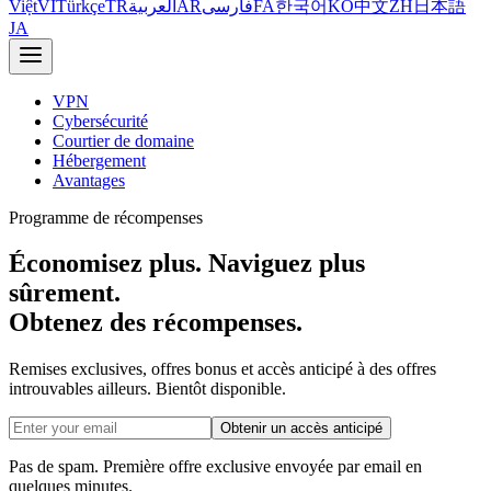
Việt
VI
Türkçe
TR
العربية
AR
فارسی
FA
한국어
KO
中文
ZH
日本語
JA
VPN
Cybersécurité
Courtier de domaine
Hébergement
Avantages
Programme de récompenses
Économisez plus. Naviguez plus
sûrement.
Obtenez des récompenses.
Remises exclusives, offres bonus et accès anticipé à des offres
introuvables ailleurs. Bientôt disponible.
Obtenir un accès anticipé
Pas de spam. Première offre exclusive envoyée par email en
quelques minutes.