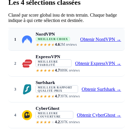
Les 4 sélections classées
Classé par score global issu de tests terrain. Chaque badge
indique à qui cette sélection est destinée.
NordVPN
Obtenir NordVPN
→
1
MEILLEUR CHOIX
4.6
2M reviews
Just 3 to 6% speed loss on NordLynx 
ExpressVPN
MEILLEURE
Obtenir ExpressVPN
→
2
FIABILITÉ
4.7
889K reviews
Lightway · the most consistent sp
Surfshark
MEILLEUR RAPPORT
Obtenir Surfshark
→
3
QUALITÉ-PRIX
4.7
397K reviews
From $1.99/mo · WireGuard speeds
CyberGhost
MEILLEURE
Obtenir CyberGhost
→
4
COUVERTURE
4.2
207K reviews
11,500+ servers · WireGuard · lo