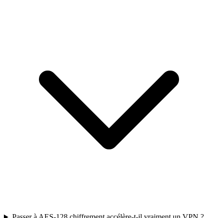
Passer à AES-128 chiffrement accélère-t-il vraiment un VPN ?