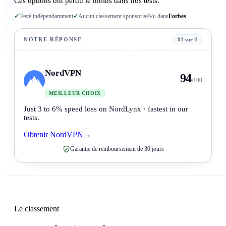
Ces options ont perdu le moins dans nos tests.
✓
Testé indépendamment
✓
Aucun classement sponsorisé
Vu dans
Forbes
NOTRE RÉPONSE
#1 sur 4
NordVPN
94
/100
MEILLEUR CHOIX
Just 3 to 6% speed loss on NordLynx · fastest in our
tests.
Obtenir NordVPN
→
Garantie de remboursement de 30 jours
Le classement