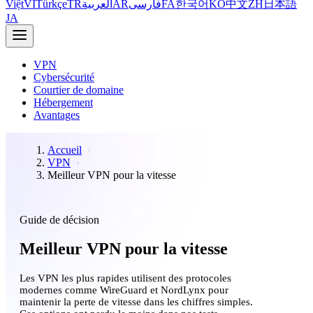
Việt
VI
Türkçe
TR
العربية
AR
فارسی
FA
한국어
KO
中文
ZH
日本語
JA
VPN
Cybersécurité
Courtier de domaine
Hébergement
Avantages
Accueil
VPN
Meilleur VPN pour la vitesse
Guide de décision
Meilleur VPN pour la vitesse
Les VPN les plus rapides utilisent des protocoles
modernes comme WireGuard et NordLynx pour
maintenir la perte de vitesse dans les chiffres simples.