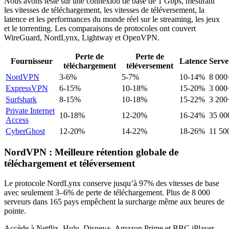
Nous avons testé sur une connexion de base de 1 Gbps, mesurant
les vitesses de téléchargement, les vitesses de téléversement, la
latence et les performances du monde réel sur le streaming, les jeux
et le torrenting. Les comparaisons de protocoles ont couvert
WireGuard, NordLynx, Lightway et OpenVPN.
Perte de
Perte de
Fournisseur
Latence
Serve
téléchargement
téléversement
NordVPN
3-6%
5-7%
10-14%
8 000
ExpressVPN
6-15%
10-18%
15-20%
3 000
Surfshark
8-15%
10-18%
15-22%
3 200
Private Internet
10-18%
12-20%
16-24%
35 00
Access
CyberGhost
12-20%
14-22%
18-26%
11 50
NordVPN : Meilleure rétention globale de
téléchargement et téléversement
Le protocole NordLynx conserve jusqu’à 97% des vitesses de base
avec seulement 3–6% de perte de téléchargement. Plus de 8 000
serveurs dans 165 pays empêchent la surcharge même aux heures de
pointe.
Accède à Netflix, Hulu, Disney+, Amazon Prime et BBC iPlayer.