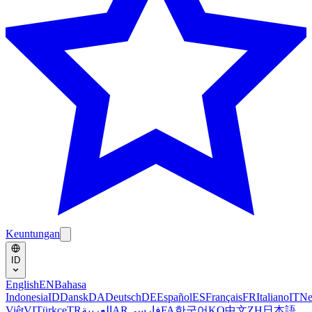
Keuntungan
ID
English
EN
Bahasa
Indonesia
ID
Dansk
DA
Deutsch
DE
Español
ES
Français
FR
Italiano
IT
Ne
Việt
VI
Türkçe
TR
العربية
AR
فارسی
FA
한국어
KO
中文
ZH
日本語