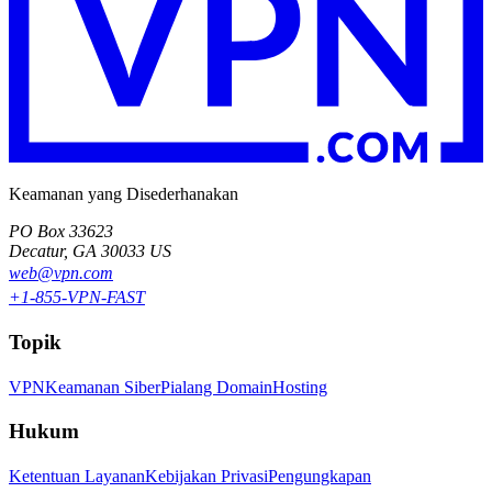
Keamanan yang Disederhanakan
PO Box 33623
Decatur, GA 30033 US
web@vpn.com
+1-855-VPN-FAST
Topik
VPN
Keamanan Siber
Pialang Domain
Hosting
Hukum
Ketentuan Layanan
Kebijakan Privasi
Pengungkapan